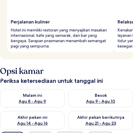
Perjalanan kuliner
Relaks
Hotel ini memiliki restoran yang menyajikan masakan
Kenakan
internasional, kafe yang semarak, dan bar yang
layanan
bergaya. Sarapan prasmanan menambah semangat
tidur y
pagi yang sempurna.
kesegara
Opsi kamar
Periksa ketersediaan untuk tanggal ini
Periksa ketersediaan untuk malam ini Agu 8 - Agu 9
Periksa ketersediaan untuk be
Malam ini
Besok
Agu 8 - Agu 9
Agu 9 - Agu 10
Periksa ketersediaan untuk akhir pekan ini Agu 14 - Agu 16
Periksa ketersediaan untuk ak
Akhir pekan ini
Akhir pekan berikutnya
Agu 14 - Agu 16
Agu 21 - Agu 23