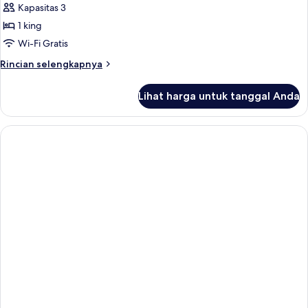
Kapasitas 3
untuk
Suite
1 king
Junior,
Wi-Fi Gratis
1
Rincian
Rincian selengkapnya
Tempat
lebih
Tidur
lanjut
Lihat harga untuk tanggal Anda
untuk
King
Suite
(Skyline
Junior,
View)
1
Tempat
Tidur
King
(Skyline
View)