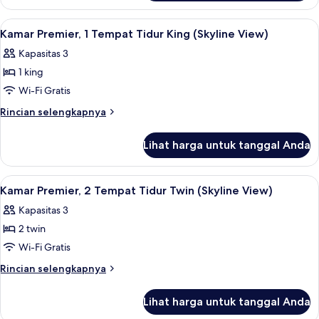
View)
Suite
Khas
Lihat
Kamar Premier, 1 Tempat Tidur King (Sk
3
(Marina
Kamar Premier, 1 Tempat Tidur King (Skyline View)
semua
Bay
Kapasitas 3
View)
foto
1 king
untuk
Kamar
Wi-Fi Gratis
Premier,
Rincian
Rincian selengkapnya
1
lebih
lanjut
Tempat
Lihat harga untuk tanggal Anda
untuk
Tidur
Kamar
King
Premier,
Lihat
Kamar Premier, 2 Tempat Tidur Twin (Sk
2
(Skyline
1
Kamar Premier, 2 Tempat Tidur Twin (Skyline View)
semua
Tempat
View)
Kapasitas 3
Tidur
foto
King
2 twin
untuk
(Skyline
Kamar
Wi-Fi Gratis
View)
Premier,
Rincian
Rincian selengkapnya
2
lebih
lanjut
Tempat
Lihat harga untuk tanggal Anda
untuk
Tidur
Kamar