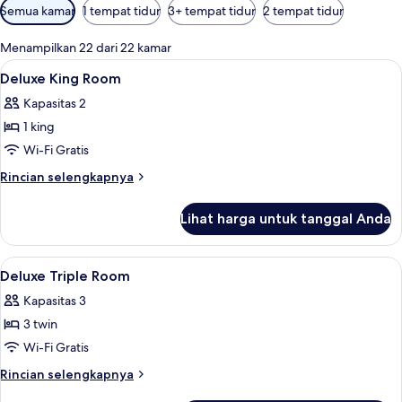
Filter
Semua kamar
1 tempat tidur
3+ tempat tidur
2 tempat tidur
tersedia
untuk
Menampilkan 22 dari 22 kamar
kamar
Lihat
Minibar, brankas, meja kerja, dan tira
2
Deluxe King Room
semua
Kapasitas 2
foto
1 king
untuk
Deluxe
Wi-Fi Gratis
King
Rincian
Rincian selengkapnya
Room
lebih
lanjut
Lihat harga untuk tanggal Anda
untuk
Deluxe
King
Lihat
Minibar, brankas, meja kerja, dan tira
2
Room
Deluxe Triple Room
semua
Kapasitas 3
foto
3 twin
untuk
Deluxe
Wi-Fi Gratis
Triple
Rincian
Rincian selengkapnya
Room
lebih