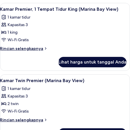
Twin
Superior,
Lihat
Kamar Premier, 1 Tempat Tidur King (Ma
3
2
Kamar Premier, 1 Tempat Tidur King (Marina Bay View)
semua
Tempat
1 kamar tidur
Tidur
foto
Twin
Kapasitas 3
untuk
Kamar
1 king
Premier,
Wi-Fi Gratis
1
Rincian
Rincian selengkapnya
Tempat
lebih
Tidur
lanjut
Lihat harga untuk tanggal Anda
untuk
King
Kamar
(Marina
Premier,
Lihat
Kamar Twin Premier (Marina Bay View) 
Bay
3
1
Kamar Twin Premier (Marina Bay View)
semua
Tempat
View)
1 kamar tidur
Tidur
foto
King
Kapasitas 3
untuk
(Marina
Kamar
2 twin
Bay
Twin
View)
Wi-Fi Gratis
Premier
Rincian
Rincian selengkapnya
(Marina
lebih
lanjut