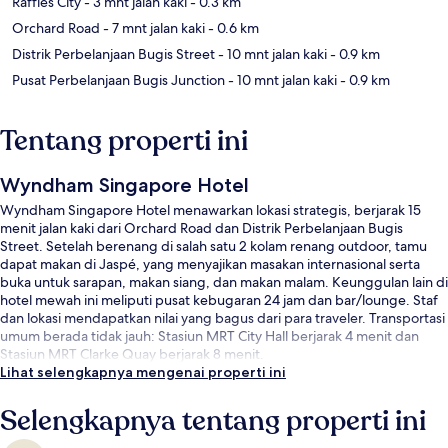
Raffles City
- 3 mnt jalan kaki
- 0.3 km
Orchard Road
- 7 mnt jalan kaki
- 0.6 km
Distrik Perbelanjaan Bugis Street
- 10 mnt jalan kaki
- 0.9 km
Pusat Perbelanjaan Bugis Junction
- 10 mnt jalan kaki
- 0.9 km
Tentang properti ini
Wyndham Singapore Hotel
Wyndham Singapore Hotel menawarkan lokasi strategis, berjarak 15
menit jalan kaki dari Orchard Road dan Distrik Perbelanjaan Bugis
Street. Setelah berenang di salah satu 2 kolam renang outdoor, tamu
dapat makan di Jaspé, yang menyajikan masakan internasional serta
buka untuk sarapan, makan siang, dan makan malam. Keunggulan lain di
hotel mewah ini meliputi pusat kebugaran 24 jam dan bar/lounge. Staf
dan lokasi mendapatkan nilai yang bagus dari para traveler. Transportasi
umum berada tidak jauh: Stasiun MRT City Hall berjarak 4 menit dan
Stasiun MRT Clarke Quay berjarak 8 menit.
Lihat selengkapnya mengenai properti ini
Selengkapnya tentang properti ini