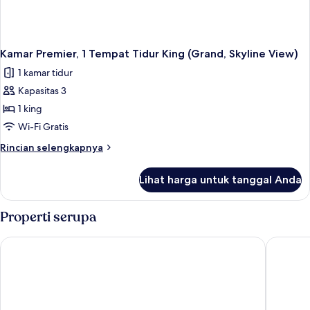
Kamar Premier, 1 Tempat Tidur King (Grand, Skyline View)
1 kamar tidur
Kapasitas 3
1 king
Wi-Fi Gratis
Rincian
Rincian selengkapnya
lebih
lanjut
Lihat harga untuk tanggal Anda
untuk
Kamar
Premier,
Properti serupa
1
Tempat
Carlton Hotel Singapore
Pan Paci
Tidur
King
(Grand,
Skyline
View)