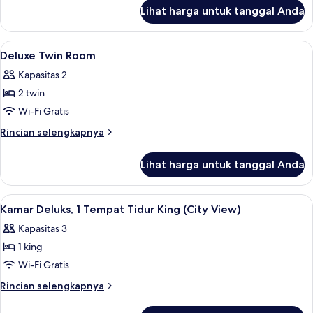
lanjut
Lihat harga untuk tanggal Anda
untuk
Deluxe
Triple
Lihat
Minibar, brankas, meja kerja, dan tira
1
Room
Deluxe Twin Room
semua
Kapasitas 2
foto
2 twin
untuk
Deluxe
Wi-Fi Gratis
Twin
Rincian
Rincian selengkapnya
Room
lebih
lanjut
Lihat harga untuk tanggal Anda
untuk
Deluxe
Twin
Lihat
Kamar Deluks, 1 Tempat Tidur King (Cit
3
Room
Kamar Deluks, 1 Tempat Tidur King (City View)
semua
Kapasitas 3
foto
1 king
untuk
Kamar
Wi-Fi Gratis
Deluks,
Rincian
Rincian selengkapnya
1
lebih
lanjut