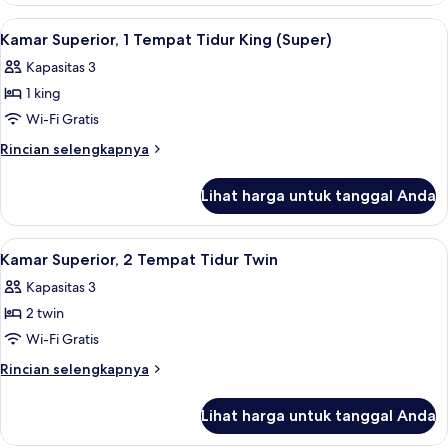
Twin
Premier,
Lihat
Minibar, brankas, meja kerja, dan tira
3
(Skyline
2
Kamar Superior, 1 Tempat Tidur King (Super)
semua
Tempat
View)
Kapasitas 3
Tidur
foto
Twin
1 king
untuk
(Skyline
Kamar
Wi-Fi Gratis
View)
Superior,
Rincian
Rincian selengkapnya
1
lebih
lanjut
Tempat
Lihat harga untuk tanggal Anda
untuk
Tidur
Kamar
King
Superior,
Lihat
Minibar, brankas, meja kerja, dan tira
1
(Super)
1
Kamar Superior, 2 Tempat Tidur Twin
semua
Tempat
Kapasitas 3
Tidur
foto
King
2 twin
untuk
(Super)
Kamar
Wi-Fi Gratis
Superior,
Rincian
Rincian selengkapnya
2
lebih
lanjut
Tempat
Lihat harga untuk tanggal Anda
untuk
Tidur
Kamar