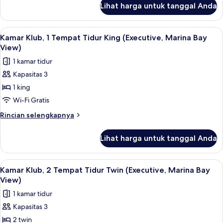
Bay
Lihat harga untuk tanggal Anda
untuk
View)
Kamar
Twin
Lihat
Kamar Klub, 1 Tempat Tidur King (Execu
2
Premier
Kamar Klub, 1 Tempat Tidur King (Executive, Marina Bay
semua
(Marina
View)
Bay
foto
1 kamar tidur
View)
untuk
Kapasitas 3
Kamar
1 king
Klub,
1
Wi-Fi Gratis
Tempat
Rincian
Rincian selengkapnya
Tidur
lebih
lanjut
King
Lihat harga untuk tanggal Anda
untuk
(Executive,
Kamar
Marina
Klub,
Lihat
Kombinasi shower/bathtub dan perle
1
Bay
1
Kamar Klub, 2 Tempat Tidur Twin (Executive, Marina Bay
semua
Tempat
View)
View)
Tidur
foto
1 kamar tidur
King
untuk
(Executive,
Kapasitas 3
Kamar
Marina
2 twin
Klub,
Bay