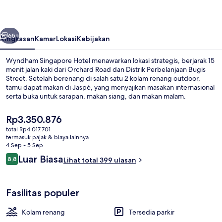
belumnya
Berikutnya
65+
Ringkasan
Kamar
Lokasi
Kebijakan
Wyndham Singapore Hotel menawarkan lokasi strategis, berjarak 15
menit jalan kaki dari Orchard Road dan Distrik Perbelanjaan Bugis
Street. Setelah berenang di salah satu 2 kolam renang outdoor,
tamu dapat makan di Jaspé, yang menyajikan masakan internasional
serta buka untuk sarapan, makan siang, dan makan malam.
Keunggulan lain di hotel mewah ini meliputi pusat kebugaran 24 jam
dan bar/lounge. Staf dan lokasi mendapatkan nilai yang bagus dari
Harga
Rp3.350.876
para traveler. Transportasi umum berada tidak jauh: Stasiun MRT
saat
total Rp4.017.701
City Hall berjarak 4 menit dan Stasiun MRT Clarke Quay berjarak 8
ini
termasuk pajak & biaya lainnya
menit.
2 kolam renang outdoor
Rp3.350.876
4 Sep - 5 Sep
Ulasan
Luar Biasa
8,8
Lihat total 399 ulasan
8,8 dari 10
Fasilitas populer
Kolam renang
Tersedia parkir