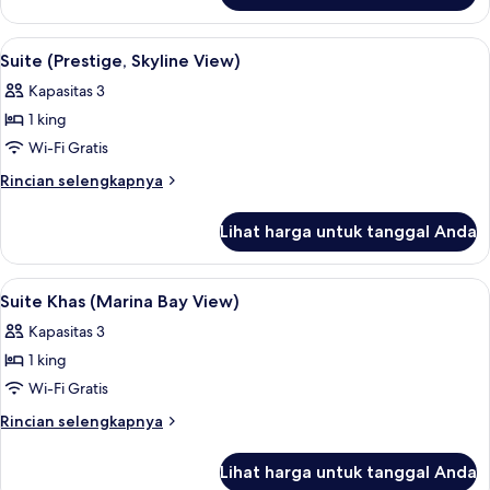
Tidur
Kamar
Twin
Klub,
Lihat
Suite (Prestige, Skyline View) | Miniba
5
(Executive,
2
Suite (Prestige, Skyline View)
semua
Tempat
Skyline
Kapasitas 3
Tidur
foto
View)
Twin
1 king
untuk
(Executive,
Suite
Wi-Fi Gratis
Skyline
(Prestige,
View)
Rincian
Rincian selengkapnya
Skyline
lebih
lanjut
View)
Lihat harga untuk tanggal Anda
untuk
Suite
(Prestige,
Lihat
Minibar, brankas, meja kerja, dan tira
2
Skyline
Suite Khas (Marina Bay View)
semua
View)
Kapasitas 3
foto
1 king
untuk
Suite
Wi-Fi Gratis
Khas
Rincian
Rincian selengkapnya
(Marina
lebih
lanjut
Bay
Lihat harga untuk tanggal Anda
untuk