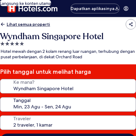
Langsung ke konten utama
Dapatkan aplikasinya
Lihat semua properti
Wyndham Singapore Hotel
Properti
bintang
Hotel mewah dengan 2 kolam renang luar ruangan, terhubung dengan
5.0
pusat perbelanjaan, di dekat Orchard Road
Pilih tanggal untuk melihat harga
Ke mana?
Tanggal
Traveler