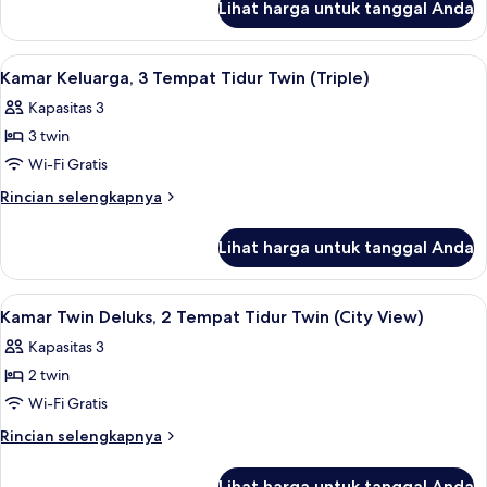
Tempat
Lihat harga untuk tanggal Anda
untuk
Tidur
Kamar
King
Deluks,
Lihat
Kamar Keluarga, 3 Tempat Tidur Twin (T
3
(City
1
Kamar Keluarga, 3 Tempat Tidur Twin (Triple)
semua
Tempat
View)
Kapasitas 3
Tidur
foto
King
3 twin
untuk
(City
Kamar
Wi-Fi Gratis
View)
Keluarga,
Rincian
Rincian selengkapnya
3
lebih
lanjut
Tempat
Lihat harga untuk tanggal Anda
untuk
Tidur
Kamar
Twin
Keluarga,
Lihat
Minibar, brankas, meja kerja, dan tira
1
(Triple)
3
Kamar Twin Deluks, 2 Tempat Tidur Twin (City View)
semua
Tempat
Kapasitas 3
Tidur
foto
Twin
2 twin
untuk
(Triple)
Kamar
Wi-Fi Gratis
Twin
Rincian
Rincian selengkapnya
Deluks,
lebih
lanjut
2
Lihat harga untuk tanggal Anda