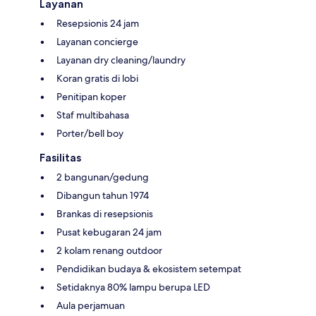
Layanan
Resepsionis 24 jam
Layanan concierge
Layanan dry cleaning/laundry
Koran gratis di lobi
Penitipan koper
Staf multibahasa
Porter/bell boy
Fasilitas
2 bangunan/gedung
Dibangun tahun 1974
Brankas di resepsionis
Pusat kebugaran 24 jam
2 kolam renang outdoor
Pendidikan budaya & ekosistem setempat
Setidaknya 80% lampu berupa LED
Aula perjamuan