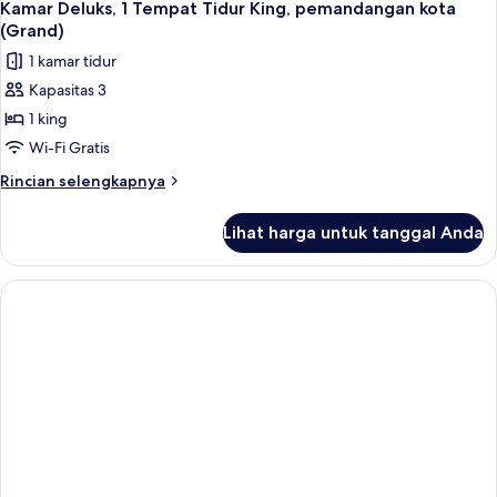
Kamar Deluks, 1 Tempat Tidur King, pemandangan kota
(Grand)
1 kamar tidur
Kapasitas 3
1 king
Wi-Fi Gratis
Rincian
Rincian selengkapnya
lebih
lanjut
Lihat harga untuk tanggal Anda
untuk
Kamar
Deluks,
1
Tempat
Tidur
King,
pemandangan
kota
(Grand)