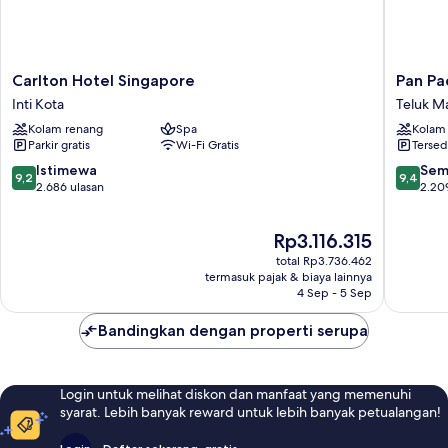
Carlton
Pan
Carlton Hotel Singapore
Pan Pa
Hotel
Pacific
Inti Kota
Teluk M
Singapore
Singapo
Kolam renang
Spa
Kolam
Inti
Teluk
Parkir gratis
Wi-Fi Gratis
Tersed
Kota
Marina
9.2
9.4
Istimewa
Sem
9,2
9,4
dari
dari
2.686 ulasan
2.20
10,
10,
Istimewa,
Sempur
Harga
Rp3.116.315
2.686
2.209
sekarang
ulasan
ulasan
total Rp3.736.462
Rp3.116.315
termasuk pajak & biaya lainnya
4 Sep - 5 Sep
Bandingkan dengan properti serupa
Login untuk melihat diskon dan manfaat yang memenuhi
syarat. Lebih banyak reward untuk lebih banyak petualangan!