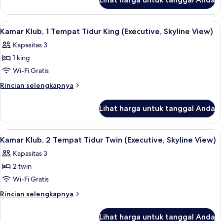
untuk
Tempat
Kamar
Tidur
Twin
Lihat
Kamar Klub, 1 Tempat Tidur King (Execu
2
Twin
Deluks,
Kamar Klub, 1 Tempat Tidur King (Executive, Skyline View)
semua
2
(City
Kapasitas 3
Tempat
foto
View)
Tidur
1 king
untuk
Twin
Kamar
Wi-Fi Gratis
(City
Klub,
View)
Rincian
Rincian selengkapnya
1
lebih
lanjut
Tempat
Lihat harga untuk tanggal Anda
untuk
Tidur
Kamar
King
Klub,
Lihat
Kamar Klub, 2 Tempat Tidur Twin (Execu
1
(Executive,
1
Kamar Klub, 2 Tempat Tidur Twin (Executive, Skyline View)
semua
Tempat
Skyline
Kapasitas 3
Tidur
foto
View)
King
2 twin
untuk
(Executive,
Kamar
Wi-Fi Gratis
Skyline
Klub,
View)
Rincian
Rincian selengkapnya
2
lebih
lanjut
Tempat
Lihat harga untuk tanggal Anda
untuk