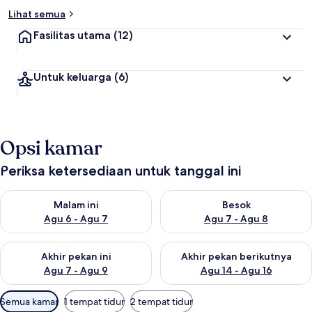
Lihat semua
Fasilitas utama
(12)
Untuk keluarga
(6)
Opsi kamar
Periksa ketersediaan untuk tanggal ini
Periksa ketersediaan untuk malam ini Agu 6 - Agu 7
Periksa ketersediaan untuk be
Malam ini
Besok
Agu 6 - Agu 7
Agu 7 - Agu 8
Periksa ketersediaan untuk akhir pekan ini Agu 7 - Agu 9
Periksa ketersediaan untuk ak
Akhir pekan ini
Akhir pekan berikutnya
Agu 7 - Agu 9
Agu 14 - Agu 16
Filter
Semua kamar
1 tempat tidur
2 tempat tidur
tersedia