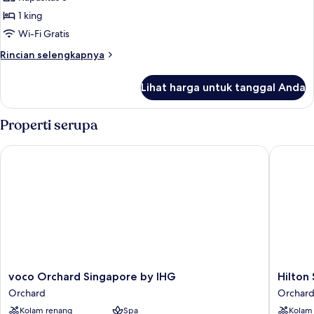
Presidensial,
1 king
1
Wi-Fi Gratis
Tempat
Rincian
Rincian selengkapnya
Tidur
lebih
King
lanjut
Lihat harga untuk tanggal Anda
untuk
(Sheraton
Suite
Club)
Presidensial,
Properti serupa
1
Tempat
voco Orchard Singapore by IHG
Hilton S
Tidur
King
(Sheraton
Club)
voco
Hilton
voco Orchard Singapore by IHG
Hilton
Orchard
Singapo
Orchard
Orchar
Singapore
Orchard
Kolam renang
Spa
Kolam
by
Orchard