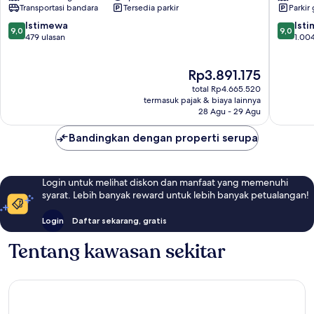
Transportasi bandara
Tersedia parkir
Parkir 
IHG
Orchard
9.0
9.0
Istimewa
Ist
9,0
9,0
dari
dari
479 ulasan
1.004
10,
10,
Istimewa,
Istimew
Harga
Rp3.891.175
479
1.004
sekarang
ulasan
ulasan
total Rp4.665.520
Rp3.891.175
termasuk pajak & biaya lainnya
28 Agu - 29 Agu
Bandingkan dengan properti serupa
Login untuk melihat diskon dan manfaat yang memenuhi
syarat. Lebih banyak reward untuk lebih banyak petualangan!
Login
Daftar sekarang, gratis
Tentang kawasan sekitar