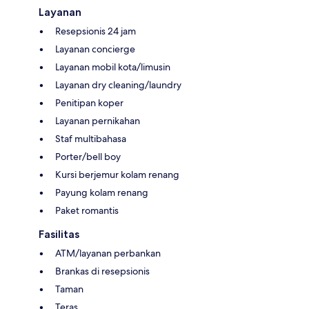
Layanan
Resepsionis 24 jam
Layanan concierge
Layanan mobil kota/limusin
Layanan dry cleaning/laundry
Penitipan koper
Layanan pernikahan
Staf multibahasa
Porter/bell boy
Kursi berjemur kolam renang
Payung kolam renang
Paket romantis
Fasilitas
ATM/layanan perbankan
Brankas di resepsionis
Taman
Teras