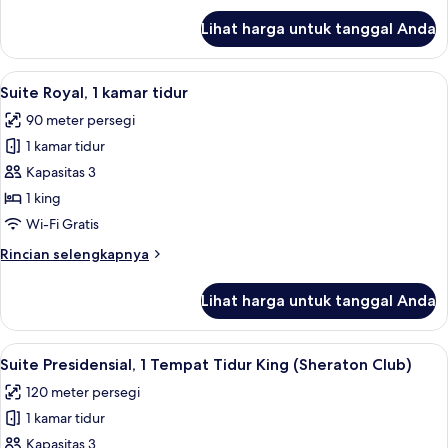
King
lanjut
Lihat harga untuk tanggal Anda
untuk
Suite
Eksekutif,
Lihat
Resepsionis
12
1
Suite Royal, 1 kamar tidur
semua
Tempat
90 meter persegi
Tidur
foto
King
1 kamar tidur
untuk
Suite
Kapasitas 3
Royal,
1 king
1
Wi-Fi Gratis
kamar
Rincian
Rincian selengkapnya
tidur
lebih
lanjut
Lihat harga untuk tanggal Anda
untuk
Suite
Royal,
Lihat
Resepsionis
10
1
Suite Presidensial, 1 Tempat Tidur King (Sheraton Club)
semua
kamar
120 meter persegi
tidur
foto
1 kamar tidur
untuk
Suite
Kapasitas 3