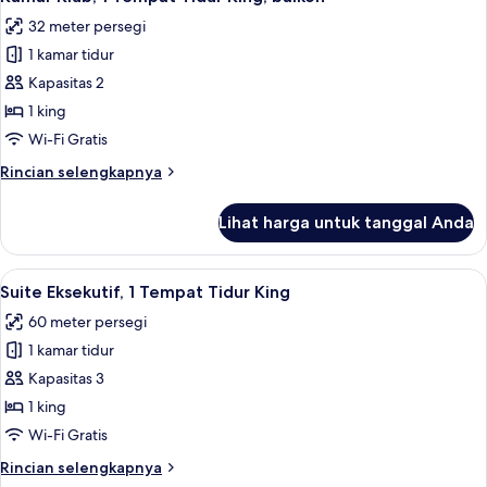
semua
renang
Tempat
32 meter persegi
Tidur
foto
King,
1 kamar tidur
untuk
di
Kamar
Kapasitas 2
pinggir
Klub,
kolam
1 king
renang
1
Wi-Fi Gratis
Tempat
Rincian
Rincian selengkapnya
Tidur
lebih
King,
lanjut
Lihat harga untuk tanggal Anda
untuk
balkon
Kamar
Klub,
Lihat
Resepsionis
30
1
Suite Eksekutif, 1 Tempat Tidur King
semua
Tempat
60 meter persegi
Tidur
foto
King,
1 kamar tidur
untuk
balkon
Suite
Kapasitas 3
Eksekutif,
1 king
1
Wi-Fi Gratis
Tempat
Rincian
Rincian selengkapnya
Tidur
lebih