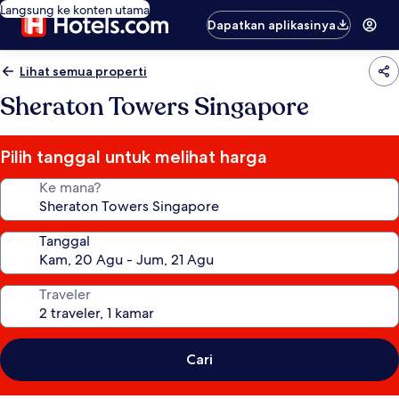
Langsung ke konten utama
Dapatkan aplikasinya
Lihat semua properti
Sheraton Towers Singapore
Pilih tanggal untuk melihat harga
Ke mana?
Tanggal
Traveler
Cari