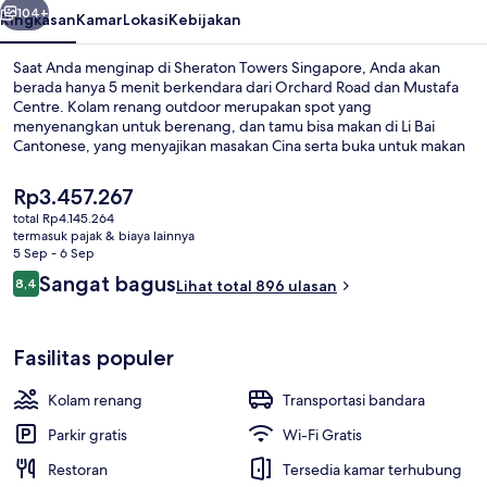
104+
Ringkasan
Kamar
Lokasi
Kebijakan
Saat Anda menginap di Sheraton Towers Singapore, Anda akan
berada hanya 5 menit berkendara dari Orchard Road dan Mustafa
Centre. Kolam renang outdoor merupakan spot yang
menyenangkan untuk berenang, dan tamu bisa makan di Li Bai
Cantonese, yang menyajikan masakan Cina serta buka untuk makan
siang dan makan malam. Fasilitas seperti bar tepi kolam renang,
pusat kebugaran 24 jam, dan pusat kebugaran adalah daya tarik lain
Harga
Rp3.457.267
di hotel mewah ini. Transportasi umum berada tidak jauh: Stasiun
saat
total Rp4.145.264
MRT Newton berjarak 2 menit dan Stasiun MRT Orchard berjarak 14
ini
termasuk pajak & biaya lainnya
menit.
Sarapan prasmanan setiap hari deng
Rp3.457.267
5 Sep - 6 Sep
Ulasan
Sangat bagus
8,4
Lihat total 896 ulasan
8,4 dari 10
Fasilitas populer
Kolam renang
Transportasi bandara
Parkir gratis
Wi-Fi Gratis
Restoran
Tersedia kamar terhubung