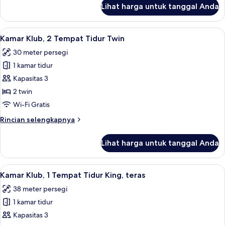
King
lanjut
Lihat harga untuk tanggal Anda
untuk
Kamar
Klub,
Lihat
1 kamar tidur, seprai premium, bantal
10
1
Kamar Klub, 2 Tempat Tidur Twin
semua
Tempat
30 meter persegi
Tidur
foto
King
1 kamar tidur
untuk
Kamar
Kapasitas 3
Klub,
2 twin
2
Wi-Fi Gratis
Tempat
Rincian
Rincian selengkapnya
Tidur
lebih
Twin
lanjut
Lihat harga untuk tanggal Anda
untuk
Kamar
Klub,
Lihat
Kamar Klub, 1 Tempat Tidur King, teras
10
2
Kamar Klub, 1 Tempat Tidur King, teras
semua
Tempat
38 meter persegi
Tidur
foto
Twin
1 kamar tidur
untuk
Kamar
Kapasitas 3