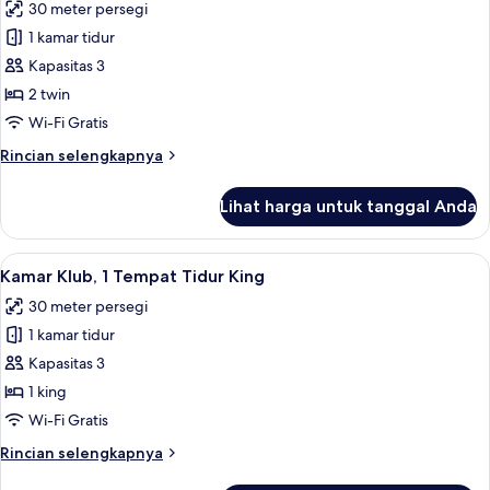
30 meter persegi
Tidur
foto
King
1 kamar tidur
untuk
Kamar
Kapasitas 3
Eksekutif,
2 twin
2
Wi-Fi Gratis
Tempat
Rincian
Rincian selengkapnya
Tidur
lebih
Twin
lanjut
Lihat harga untuk tanggal Anda
untuk
Kamar
Eksekutif,
Lihat
Kamar Klub, 1 Tempat Tidur King | 1 ka
10
2
Kamar Klub, 1 Tempat Tidur King
semua
Tempat
30 meter persegi
Tidur
foto
Twin
1 kamar tidur
untuk
Kamar
Kapasitas 3
Klub,
1 king
1
Wi-Fi Gratis
Tempat
Rincian
Rincian selengkapnya
Tidur
lebih