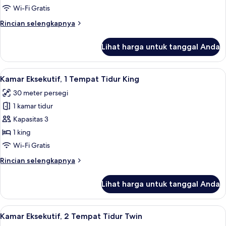
2
Wi-Fi Gratis
Tempat
Rincian
Rincian selengkapnya
Tidur
lebih
Twin
lanjut
Lihat harga untuk tanggal Anda
untuk
Kamar
Deluks,
Lihat
1 kamar tidur, seprai premium, bantal
5
2
Kamar Eksekutif, 1 Tempat Tidur King
semua
Tempat
30 meter persegi
Tidur
foto
Twin
1 kamar tidur
untuk
Kamar
Kapasitas 3
Eksekutif,
1 king
1
Wi-Fi Gratis
Tempat
Rincian
Rincian selengkapnya
Tidur
lebih
King
lanjut
Lihat harga untuk tanggal Anda
untuk
Kamar
Eksekutif,
Lihat
1 kamar tidur, seprai premium, bantal
8
1
Kamar Eksekutif, 2 Tempat Tidur Twin
semua
Tempat