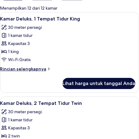
untuk
Menampilkan 12 dari 12 kamar
kamar
Lihat
1 kamar tidur, seprai premium, bantal
5
Kamar Deluks, 1 Tempat Tidur King
semua
30 meter persegi
foto
1 kamar tidur
untuk
Kamar
Kapasitas 3
Deluks,
1 king
1
Wi-Fi Gratis
Tempat
Rincian
Rincian selengkapnya
Tidur
lebih
King
lanjut
Lihat harga untuk tanggal Anda
untuk
Kamar
Deluks,
Lihat
1 kamar tidur, seprai premium, bantal
6
1
Kamar Deluks, 2 Tempat Tidur Twin
semua
Tempat
30 meter persegi
Tidur
foto
King
1 kamar tidur
untuk
Kamar
Kapasitas 3
Deluks,
2 twin