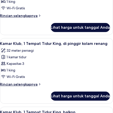
Klub,
1 king
1
Wi-Fi Gratis
Tempat
Rincian
Rincian selengkapnya
Tidur
lebih
King,
lanjut
Lihat harga untuk tanggal Anda
untuk
teras
Kamar
Klub,
Lihat
Kamar Klub, 1 Tempat Tidur King, di 
14
1
Kamar Klub, 1 Tempat Tidur King, di pinggir kolam renang
semua
Tempat
32 meter persegi
Tidur
foto
King,
1 kamar tidur
untuk
teras
Kamar
Kapasitas 3
Klub,
1 king
1
Wi-Fi Gratis
Tempat
Rincian
Rincian selengkapnya
Tidur
lebih
King,
lanjut
Lihat harga untuk tanggal Anda
untuk
di
Kamar
pinggir
Klub,
Lihat
Kamar Klub, 1 Tempat Tidur King, balko
kolam
13
1
Kamar Klub, 1 Tempat Tidur King, balkon