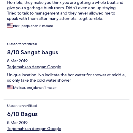
Horrible, they make you think you are getting a whole boat and
give you a garbage bunk room. Didn’t even end up staying.
Tried to talk to management and they never allowed me to
speak with them after many attempts. Legit terrible.
nick, perjalanan 2 malam
Ulasan terverifikasi
8/10 Sangat bagus
8 Mar 2019
Terjemahkan dengan Google
Unique location. No indicate the hot water for shower at middle,
so only take the cold water shower
Melissa, perjalanan 1 malam
Ulasan terverifikasi
6/10 Bagus
5 Mar 2019
Terjemahkan dengan Google