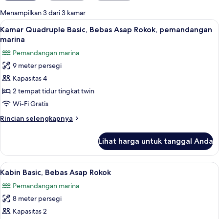
untuk
Menampilkan 3 dari 3 kamar
kamar
Lihat
Kamar Quadruple Basic, Bebas Asap Ro
2
Kamar Quadruple Basic, Bebas Asap Rokok, pemandangan
semua
marina
foto
Pemandangan marina
untuk
9 meter persegi
Kamar
Kapasitas 4
Quadruple
Basic,
2 tempat tidur tingkat twin
Bebas
Wi-Fi Gratis
Asap
Rincian
Rincian selengkapnya
Rokok,
lebih
pemandangan
lanjut
Lihat harga untuk tanggal Anda
untuk
marina
Kamar
Quadruple
Lihat
Kabin Basic, Bebas Asap Rokok | Wi-Fi 
3
Basic,
Kabin Basic, Bebas Asap Rokok
semua
Bebas
Pemandangan marina
Asap
foto
Rokok,
8 meter persegi
untuk
pemandangan
Kabin
Kapasitas 2
marina