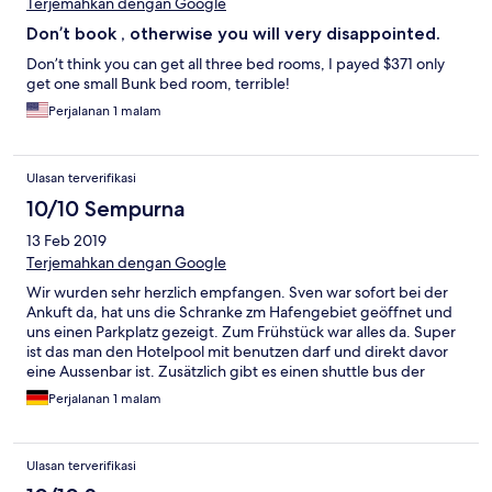
Terjemahkan dengan Google
Don’t book , otherwise you will very disappointed.
Don’t think you can get all three bed rooms, I payed $371 only
get one small Bunk bed room, terrible!
Perjalanan 1 malam
Ulasan terverifikasi
10/10 Sempurna
13 Feb 2019
Terjemahkan dengan Google
Wir wurden sehr herzlich empfangen. Sven war sofort bei der
Ankuft da, hat uns die Schranke zm Hafengebiet geöffnet und
uns einen Parkplatz gezeigt. Zum Frühstück war alles da. Super
ist das man den Hotelpool mit benutzen darf und direkt davor
eine Aussenbar ist. Zusätzlich gibt es einen shuttle bus der
einen jede volle Stunde kostenlos downtown nach key west in
Perjalanan 1 malam
die Altstadt bringt. (Und kostenlos zurück) Lohnt sich auf jeden
Fall wenn man preiswert Key West besichtigen will.
Ulasan terverifikasi