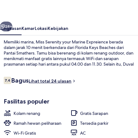
your
Marine
Expreience
belumnya
Berikutnya
28+
Ringkasan
Kamar
Lokasi
Kebijakan
Memiliki marina, Miss Serenity your Marine Expreience berada
dalam jarak 10 menit berkendara dari Florida Keys Beaches dari
Pantai Smathers. Tamu bisa berenang di kolam renang outdoor, dan
menikmati manfaat gratis lainnya termasuk WiFi dan sarapan
prasmanan setiap hari antara pukul 04.00 dan 11.30. Selain itu, Duval
Street dan Ernest Hemingway Home and Museum dapat dicapai
dengan berkendara singkat.
Ulasan
Bagus
7,4
Lihat total 24 ulasan
7,4 dari 10
Kolam renang outdoor
Fasilitas populer
Kolam renang
Gratis Sarapan
Ramah hewan peliharaan
Tersedia parkir
Wi-Fi Gratis
AC