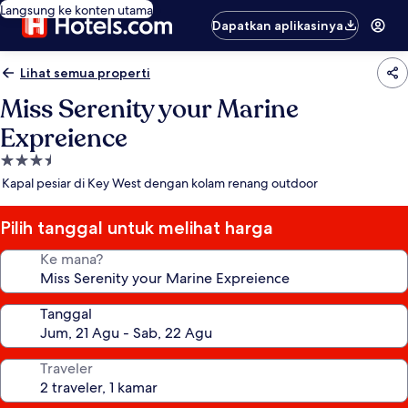
Langsung ke konten utama
Dapatkan aplikasinya
Lihat semua properti
Miss Serenity your Marine
Expreience
Properti
bintang
Kapal pesiar di Key West dengan kolam renang outdoor
3.5
Pilih tanggal untuk melihat harga
Ke mana?
Tanggal
Traveler