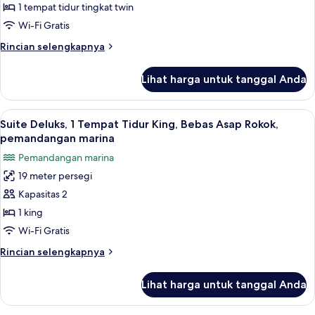
Basic,
1 tempat tidur tingkat twin
Bebas
Wi-Fi Gratis
Asap
Rincian
Rincian selengkapnya
Rokok
lebih
lanjut
Lihat harga untuk tanggal Anda
untuk
Kabin
Basic,
Lihat
Suite Deluks, 1 Tempat Tidur King, Be
4
Bebas
Suite Deluks, 1 Tempat Tidur King, Bebas Asap Rokok,
semua
Asap
pemandangan marina
Rokok
foto
Pemandangan marina
untuk
19 meter persegi
Suite
Kapasitas 2
Deluks,
1
1 king
Tempat
Wi-Fi Gratis
Tidur
Rincian
Rincian selengkapnya
King,
lebih
Bebas
lanjut
Lihat harga untuk tanggal Anda
untuk
Asap
Suite
Rokok,
Deluks,