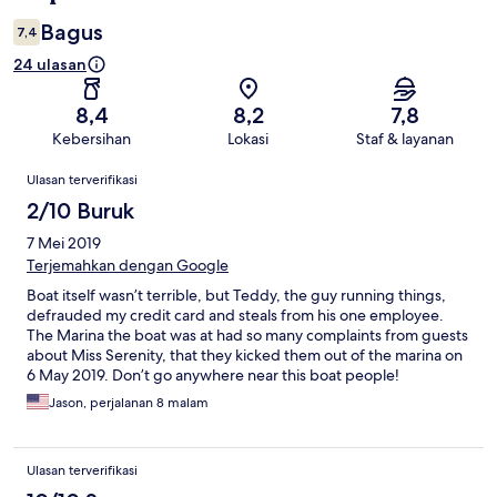
Bagus
7,4
24 ulasan
8,4
8,2
7,8
Kebersihan
Lokasi
Staf & layanan
Ulasan
Ulasan terverifikasi
2/10 Buruk
7 Mei 2019
Terjemahkan dengan Google
Boat itself wasn’t terrible, but Teddy, the guy running things,
defrauded my credit card and steals from his one employee.
The Marina the boat was at had so many complaints from guests
about Miss Serenity, that they kicked them out of the marina on
6 May 2019. Don’t go anywhere near this boat people!
Jason, perjalanan 8 malam
Ulasan terverifikasi