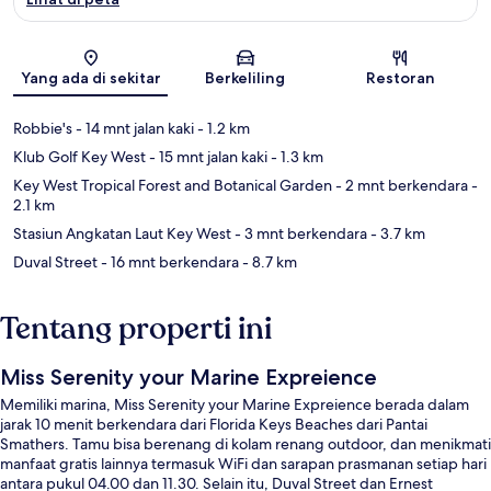
Peta
Yang ada di sekitar
Berkeliling
Restoran
Robbie's
- 14 mnt jalan kaki
- 1.2 km
Klub Golf Key West
- 15 mnt jalan kaki
- 1.3 km
Key West Tropical Forest and Botanical Garden
- 2 mnt berkendara
-
2.1 km
Stasiun Angkatan Laut Key West
- 3 mnt berkendara
- 3.7 km
Duval Street
- 16 mnt berkendara
- 8.7 km
Tentang properti ini
Miss Serenity your Marine Expreience
Memiliki marina, Miss Serenity your Marine Expreience berada dalam
jarak 10 menit berkendara dari Florida Keys Beaches dari Pantai
Smathers. Tamu bisa berenang di kolam renang outdoor, dan menikmati
manfaat gratis lainnya termasuk WiFi dan sarapan prasmanan setiap hari
antara pukul 04.00 dan 11.30. Selain itu, Duval Street dan Ernest