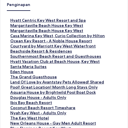
Penginapan
T
Hyatt Centric Key West Resort and Spa
a
T
Margaritaville Beach House Key West
u
a
T
Margaritaville Beach House Key West
t
u
a
T
Casa Marina Key West, Curio Collection by Hilton
a
t
u
a
T
Ocean Key Resort - A Noble House Resort
n
a
t
u
a
T
Courtyard by Marriott Key West Waterfront
S
n
a
t
u
a
T
Beachside Resort & Residences
t
S
n
a
t
u
a
T
Southernmost Beach Resort and Guesthouses
a
t
S
n
a
t
u
a
T
Hyatt Vacation Club at Beach House, Key West
n
a
t
S
n
a
t
u
a
T
Santa Maria Suites
d
n
a
t
S
n
a
t
u
a
T
Eden House
a
d
n
a
t
S
n
a
t
u
a
T
The Grand Guesthouse
r
a
d
n
a
t
S
n
a
t
u
a
T
Land Of Love by Avantstay Pets Allowed! Shared
u
r
a
d
n
a
t
S
n
a
t
u
a
Pool! Great Location! Month Long Stays Only
n
u
r
a
d
n
a
t
S
n
a
t
u
T
Aquaria House by Brightwild Pool Boat Dock
t
n
u
r
a
d
n
a
t
S
n
a
t
a
T
Douglas House - Adults Only
u
t
n
u
r
a
d
n
a
t
S
n
a
u
a
T
Ibis Bay Beach Resort
k
u
t
n
u
r
a
d
n
a
t
S
n
t
u
a
T
Coconut Beach Resort Timeshare
H
k
u
t
n
u
r
a
d
n
a
t
S
a
t
u
a
T
Nyah Key West - Adults Only
y
M
k
u
t
n
u
r
a
d
n
a
t
n
a
t
u
a
T
The Key West Hotel
a
a
M
k
u
t
n
u
r
a
d
n
a
S
n
a
t
u
a
T
New Orleans House - Gay Men Adult Resort