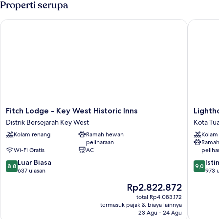
Properti serupa
pemandangan
1
Tempat
marina
Fitch Lodge - Key West Historic Inns
Lighthou
Tidur
King,
Bebas
Asap
Rokok,
pemandangan
marina
Fitch
Lightho
Fitch Lodge - Key West Historic Inns
Lighth
Lodge
Hotel
Distrik Bersejarah Key West
Kota Tu
-
-
Kolam renang
Ramah hewan
Kolam
Key
Key
peliharaan
Ramah
West
West
Wi-Fi Gratis
AC
peliha
Historic
Historic
8.8
9.0
Inns
Luar Biasa
Inns
Ist
8,8
9,0
dari
dari
Distrik
637 ulasan
Kota
973 
10,
10,
Bersejarah
Tua
Harga
Rp2.822.872
Luar
Istimew
Key
Key
sekarang
Biasa,
973
West
total Rp4.083.172
West
Rp2.822.872
termasuk pajak & biaya lainnya
637
ulasan
23 Agu - 24 Agu
ulasan