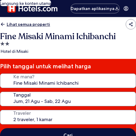
Langsung ke konten utama
Dapatkan aplikasinya
Lihat semua properti
Fine Misaki Minami Ichibanchi
Properti
bintang
Hotel di Misaki
2.0
Pilih tanggal untuk melihat harga
Ke mana?
Tanggal
Traveler
Cari