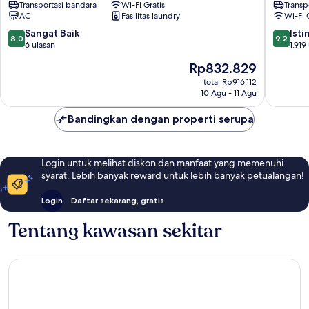
Transportasi bandara
Wi-Fi Gratis
Transp
Sennan
Airport
AC
Fasilitas laundry
Wi-Fi 
Onosato
Hotel
Sennan
Izumisa
8.0
9.2
Sangat Baik
Ist
8,0
9,2
dari
dari
6 ulasan
1.919
10,
10,
Harga
Rp832.829
Sangat
Istimew
sekarang
Baik,
1.919
total Rp916.112
Rp832.829
10 Agu - 11 Agu
6
ulasan
ulasan
Bandingkan dengan properti serupa
Login untuk melihat diskon dan manfaat yang memenuhi
syarat. Lebih banyak reward untuk lebih banyak petualangan!
Login
Daftar sekarang, gratis
Tentang kawasan sekitar