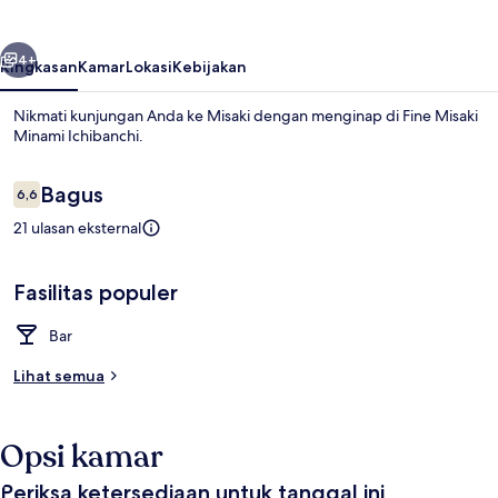
Ichibanchi
belumnya
Berikutnya
4+
Ringkasan
Kamar
Lokasi
Kebijakan
Nikmati kunjungan Anda ke Misaki dengan menginap di Fine Misaki
Minami Ichibanchi.
Ulasan
Bagus
6,6
6,6 dari 10
21 ulasan eksternal
Fasilitas populer
Eksterior
Bar
Lihat semua
Opsi kamar
Periksa ketersediaan untuk tanggal ini