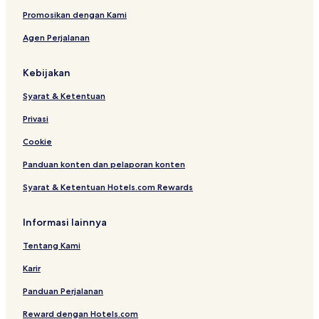
n
t
r
l
e
t
Promosikan dengan Kami
y
r
Agen Perjalanan
s
t
o
Kebijakan
W
o
Syarat & Ketentuan
m
e
Privasi
n
Cookie
Panduan konten dan pelaporan konten
Syarat & Ketentuan Hotels.com Rewards
Informasi lainnya
Tentang Kami
Karir
Panduan Perjalanan
Reward dengan Hotels.com