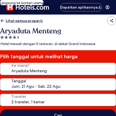
Langsung ke konten utama
Dapatkan aplikasinya
Lihat semua properti
Aryaduta Menteng
Properti
bintang
Hotel mewah dengan 5 restoran, di dekat Grand Indonesia
4.5
Pilih tanggal untuk melihat harga
Ke mana?
Tanggal
Traveler
Cari