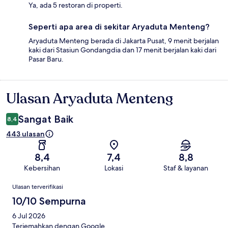
Ya, ada 5 restoran di properti.
Seperti apa area di sekitar Aryaduta Menteng?
Aryaduta Menteng berada di Jakarta Pusat, 9 menit berjalan
kaki dari Stasiun Gondangdia dan 17 menit berjalan kaki dari
Pasar Baru.
Ulasan Aryaduta Menteng
Ulasan
Sangat Baik
8,4
443 ulasan
8,4
7,4
8,8
Kebersihan
Lokasi
Staf & layanan
Ulasan
Ulasan terverifikasi
10/10 Sempurna
6 Jul 2026
Terjemahkan dengan Google