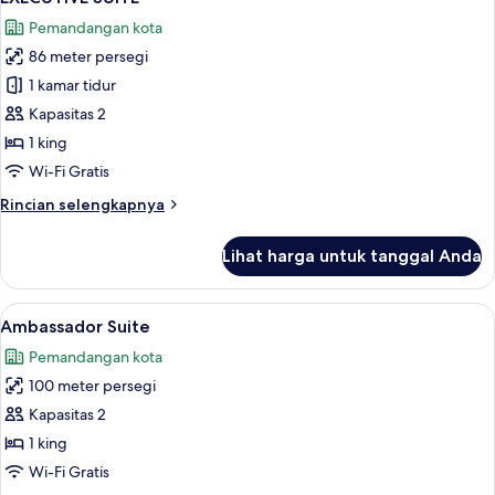
semua
TERRACE
Pemandangan kota
foto
86 meter persegi
untuk
EXECUTIVE
1 kamar tidur
SUITE
Kapasitas 2
1 king
Wi-Fi Gratis
Rincian
Rincian selengkapnya
lebih
lanjut
Lihat harga untuk tanggal Anda
untuk
EXECUTIVE
SUITE
Lihat
Ambassador Suite | Seprai premium, br
5
Ambassador Suite
semua
Pemandangan kota
foto
100 meter persegi
untuk
Ambassador
Kapasitas 2
Suite
1 king
Wi-Fi Gratis