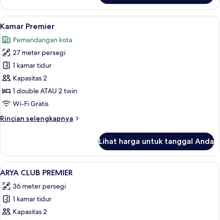
Kamar
Superior
Lihat
Seprai premium, brankas, meja kerja, d
4
Kamar Premier
semua
Pemandangan kota
foto
27 meter persegi
untuk
Kamar
1 kamar tidur
Premier
Kapasitas 2
1 double ATAU 2 twin
Wi-Fi Gratis
Rincian
Rincian selengkapnya
lebih
lanjut
Lihat harga untuk tanggal Anda
untuk
Kamar
Premier
Lihat
Seprai premium, brankas, meja kerja, d
2
ARYA CLUB PREMIER
semua
36 meter persegi
foto
1 kamar tidur
untuk
ARYA
Kapasitas 2