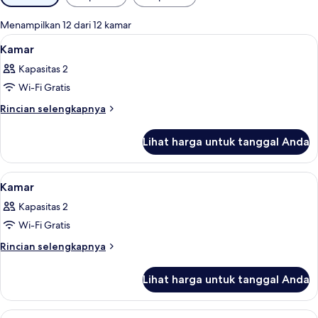
tersedia
untuk
Menampilkan 12 dari 12 kamar
kamar
Lihat
Area keluarga | Smart TV 26-inci deng
3
Kamar
semua
Kapasitas 2
foto
Wi-Fi Gratis
untuk
Kamar
Rincian
Rincian selengkapnya
lebih
lanjut
Lihat harga untuk tanggal Anda
untuk
Kamar
Lihat
Seprai premium, brankas, meja kerja, d
6
Kamar
semua
Kapasitas 2
foto
Wi-Fi Gratis
untuk
Kamar
Rincian
Rincian selengkapnya
lebih
lanjut
Lihat harga untuk tanggal Anda
untuk
Kamar
Lihat
Seprai premium, brankas, meja kerja, d