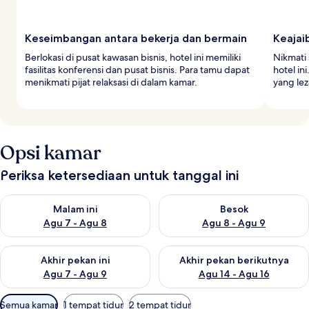
Keseimbangan antara bekerja dan bermain
Keajai
Berlokasi di pusat kawasan bisnis, hotel ini memiliki
Nikmati 
fasilitas konferensi dan pusat bisnis. Para tamu dapat
hotel in
menikmati pijat relaksasi di dalam kamar.
yang le
Opsi kamar
Periksa ketersediaan untuk tanggal ini
Periksa ketersediaan untuk malam ini Agu 7 - Agu 8
Periksa ketersediaan untuk be
Malam ini
Besok
Agu 7 - Agu 8
Agu 8 - Agu 9
Periksa ketersediaan untuk akhir pekan ini Agu 7 - Agu 9
Periksa ketersediaan untuk ak
Akhir pekan ini
Akhir pekan berikutnya
Agu 7 - Agu 9
Agu 14 - Agu 16
Filter
Semua kamar
1 tempat tidur
2 tempat tidur