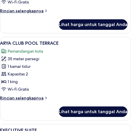
Wi-Fi Gratis
Rincian
Rincian selengkapnya
lebih
lanjut
Lihat harga untuk tanggal Anda
untuk
ARYA
CLUB
Lihat
ARYA CLUB POOL TERRACE | Seprai prem
6
EXECUTIVE
ARYA CLUB POOL TERRACE
semua
Pemandangan kota
foto
35 meter persegi
untuk
ARYA
1 kamar tidur
CLUB
Kapasitas 2
POOL
1 king
TERRACE
Wi-Fi Gratis
Rincian
Rincian selengkapnya
lebih
lanjut
Lihat harga untuk tanggal Anda
untuk
ARYA
CLUB
Lihat
EXECUTIVE SUITE | Seprai premium, bra
3
POOL
EXECUTIVE SUITE