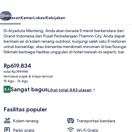
belumnya
Berikutnya
65+
Ringkasan
Kamar
Lokasi
Kebijakan
Di Aryaduta Menteng, Anda akan berada 5 menit berkendara dari
Grand Indonesia dan Pusat Perbelanjaan Thamrin City. Anda dapat
bermain air di kolam renang outdoor, kunjungi salah satu 5 restoran
untuk bersantap, atau bersantai menikmati minuman di bar/lounge.
Nikmati berbagai fasilitas unggulan di hotel mewah ini seperti, bar
tepi kolam renang, kamar uap, dan kolam renang anak.
Harga
Rp619.834
saat
total Rp749.998
ini
termasuk pajak & biaya lainnya
Pemandangan dari udara
Rp619.834
15 Agu - 16 Agu
Ulasan
Sangat bagus
8,4
Lihat total 443 ulasan
8,4 dari 10
Fasilitas populer
Kolam renang
Transportasi bandara
Parkir gratis
Wi-Fi Gratis