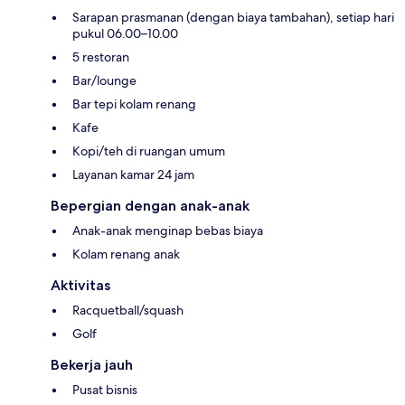
Sarapan prasmanan (dengan biaya tambahan), setiap hari
pukul 06.00–10.00
5 restoran
Bar/lounge
Bar tepi kolam renang
Kafe
Kopi/teh di ruangan umum
Layanan kamar 24 jam
Bepergian dengan anak-anak
Anak-anak menginap bebas biaya
Kolam renang anak
Aktivitas
Racquetball/squash
Golf
Bekerja jauh
Pusat bisnis