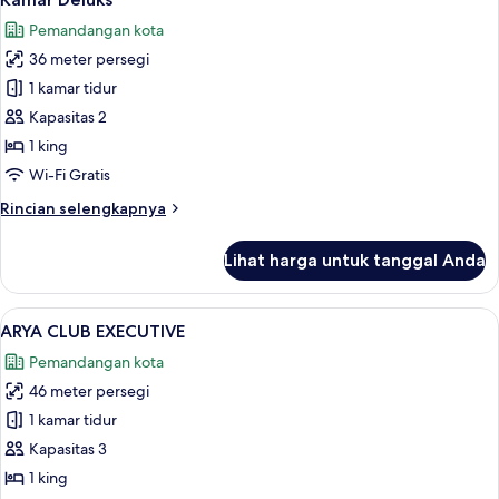
semua
Pemandangan kota
foto
36 meter persegi
untuk
Kamar
1 kamar tidur
Deluks
Kapasitas 2
1 king
Wi-Fi Gratis
Rincian
Rincian selengkapnya
lebih
lanjut
Lihat harga untuk tanggal Anda
untuk
Kamar
Deluks
Lihat
ARYA CLUB EXECUTIVE | Seprai premium
5
ARYA CLUB EXECUTIVE
semua
Pemandangan kota
foto
46 meter persegi
untuk
ARYA
1 kamar tidur
CLUB
Kapasitas 3
EXECUTIVE
1 king