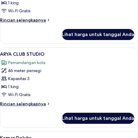
CLUB
1 king
PREMIER
Wi-Fi Gratis
Rincian
Rincian selengkapnya
lebih
lanjut
Lihat harga untuk tanggal Anda
untuk
ARYA
CLUB
Lihat
ARYA CLUB STUDIO | Seprai premium, br
3
PREMIER
ARYA CLUB STUDIO
semua
Pemandangan kota
foto
46 meter persegi
untuk
ARYA
Kapasitas 3
CLUB
1 king
STUDIO
Wi-Fi Gratis
Rincian
Rincian selengkapnya
lebih
lanjut
Lihat harga untuk tanggal Anda
untuk
ARYA
CLUB
Lihat
Kamar Deluks | Seprai premium, brankas
3
STUDIO
Kamar Deluks