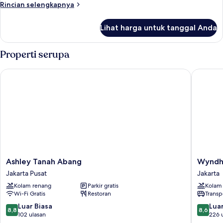
Rincian
Rincian selengkapnya
lebih
lanjut
Lihat harga untuk tanggal Anda
untuk
Ambassador
Suite
Properti serupa
Ashley Tanah Abang
Wyndham
Ashley
Wyndh
Ashley Tanah Abang
Wyndha
Tanah
Casabla
Jakarta Pusat
Jakarta
Abang
Jakarta
Kolam renang
Parkir gratis
Kolam
Jakarta
Jakarta
Wi-Fi Gratis
Restoran
Transp
Pusat
8.8
8.6
Luar Biasa
Luar
8,8
8,6
dari
dari
102 ulasan
226 