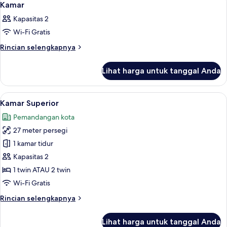
5
Kamar
semua
Kapasitas 2
foto
Wi-Fi Gratis
untuk
Kamar
Rincian
Rincian selengkapnya
lebih
lanjut
Lihat harga untuk tanggal Anda
untuk
Kamar
Lihat
Kamar Superior | Seprai premium, brank
2
Kamar Superior
semua
Pemandangan kota
foto
27 meter persegi
untuk
Kamar
1 kamar tidur
Superior
Kapasitas 2
1 twin ATAU 2 twin
Wi-Fi Gratis
Rincian
Rincian selengkapnya
lebih
lanjut
Lihat harga untuk tanggal Anda
untuk