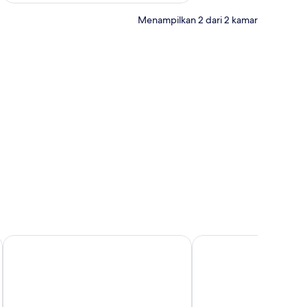
Menampilkan 2 dari 2 kamar
ra, dan setrika/meja setrika
ZASGO HOTEL
Bintang Flores Hotel