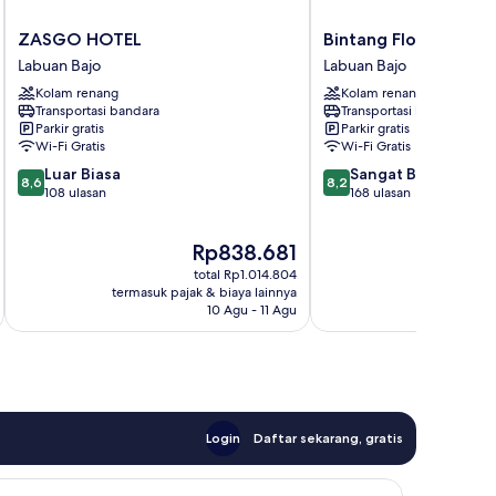
ZASGO
Bintang
ZASGO HOTEL
Bintang Flores Hotel
HOTEL
Flores
Labuan Bajo
Labuan Bajo
Labuan
Hotel
Kolam renang
Kolam renang
Bajo
Labuan
Transportasi bandara
Transportasi bandara
Bajo
Parkir gratis
Parkir gratis
Wi-Fi Gratis
Wi-Fi Gratis
8.6
8.2
Luar Biasa
Sangat Baik
8,6
8,2
dari
dari
108 ulasan
168 ulasan
10,
10,
Luar
Sangat
Harga
Rp838.681
Biasa,
Baik,
sekarang
108
168
total Rp1.014.804
Rp838.681
ulasan
ulasan
termasuk pajak & biaya lainnya
termasuk paj
10 Agu - 11 Agu
Login
Daftar sekarang, gratis