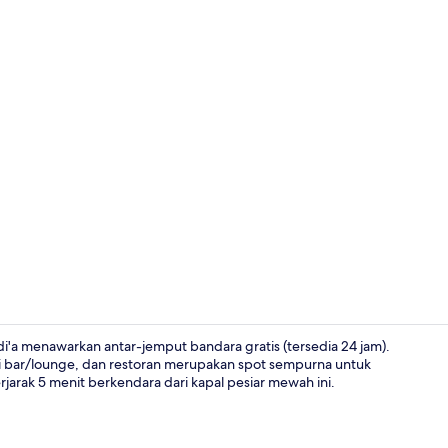
 di'a menawarkan antar-jemput bandara gratis (tersedia 24 jam).
 bar/lounge, dan restoran merupakan spot sempurna untuk
arak 5 menit berkendara dari kapal pesiar mewah ini.
Brankas, tir