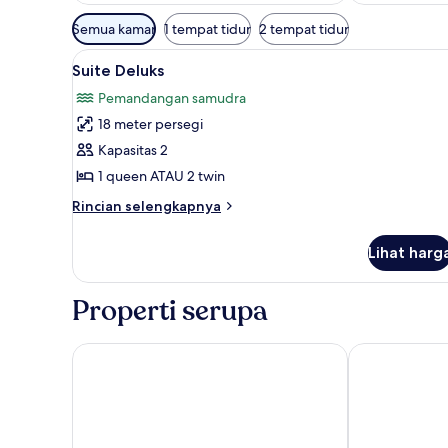
Filter
Semua kamar
1 tempat tidur
2 tempat tidur
tersedia
Lihat
Brankas, tirai kedap cahaya, ke
untuk
6
Suite Deluks
semua
kamar
Pemandangan samudra
foto
18 meter persegi
untuk
Suite
Kapasitas 2
Deluks
1 queen ATAU 2 twin
Rincian
Rincian selengkapnya
lebih
lanjut
Lihat harg
untuk
Suite
Deluks
Properti serupa
Meruorah Komodo Labuan Bajo
AYANA Komod