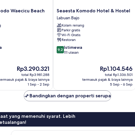
Seaesta
odo Waecicu Beach
Seaesta Komodo Hotel & Hostel
Komodo
Labuan Bajo
Hotel
g
Kolam renang
&
Parkir gratis
Hostel
Wi-Fi Gratis
Labuan
Restoran
Bajo
9.2
a
Istimewa
9,2
dari
111 ulasan
10,
Istimewa,
Harga
Harga
Rp3.290.321
Rp1.104.546
111
sekarang
sekarang
ulasan
total Rp3.981.288
total Rp1.336.501
Rp3.290.321
Rp1.104.546
termasuk pajak & biaya lainnya
termasuk pajak & biaya lainnya
1 Sep - 2 Sep
5 Sep - 6 Sep
Bandingkan dengan properti serupa
faat yang memenuhi syarat. Lebih
etualangan!