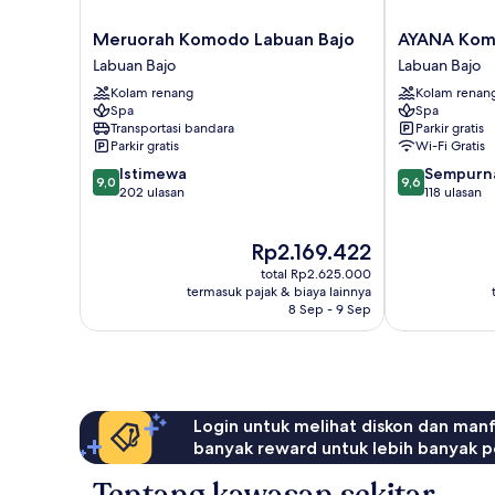
Meruorah
AYANA
Meruorah Komodo Labuan Bajo
AYANA Kom
Komodo
Komodo
Labuan Bajo
Labuan Bajo
Labuan
Waecicu
Kolam renang
Kolam renan
Bajo
Beach
Spa
Spa
Labuan
Labuan
Transportasi bandara
Parkir gratis
Bajo
Bajo
Parkir gratis
Wi-Fi Gratis
9.0
9.6
Istimewa
Sempurn
9,0
9,6
dari
dari
202 ulasan
118 ulasan
10,
10,
Istimewa,
Sempurna,
Harga
Rp2.169.422
202
118
sekarang
ulasan
ulasan
total Rp2.625.000
Rp2.169.422
termasuk pajak & biaya lainnya
8 Sep - 9 Sep
Login untuk melihat diskon dan man
banyak reward untuk lebih banyak p