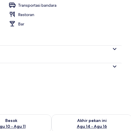
Transportasi bandara
Restoran
or
Bar
sediaan untuk besok Agu 10 - Agu 11
Periksa ketersediaan untuk akhir pekan
Besok
Akhir pekan ini
gu 10 - Agu 11
Agu 14 - Agu 16