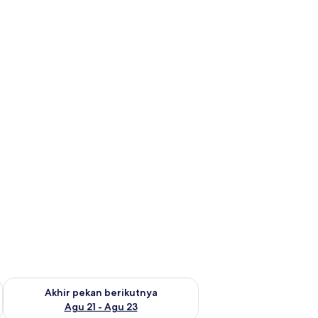
 ini Agu 14 - Agu 16
Periksa ketersediaan untuk akhir pekan berikutnya Agu 21 - A
Akhir pekan berikutnya
Agu 21 - Agu 23