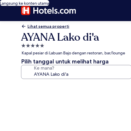
Langsung ke konten utama
Lihat semua properti
AYANA Lako di'a
Properti
bintang
Kapal pesiar di Labuan Bajo dengan restoran, bar/lounge
5.0
Pilih tanggal untuk melihat harga
Ke mana?
Galeri
foto
untuk
AYANA
Lako
di'a