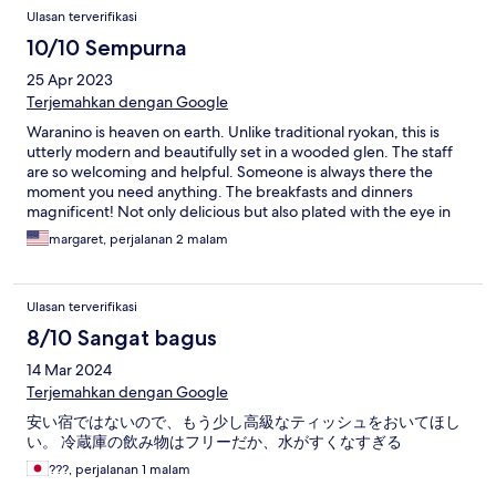
Ulasan terverifikasi
10/10 Sempurna
25 Apr 2023
Terjemahkan dengan Google
Waranino is heaven on earth. Unlike traditional ryokan, this is
utterly modern and beautifully set in a wooded glen. The staff
are so welcoming and helpful. Someone is always there the
moment you need anything. The breakfasts and dinners
magnificent! Not only delicious but also plated with the eye in
mind on pottery unique to the area. All in all a terrific get away
margaret, perjalanan 2 malam
spot
Ulasan terverifikasi
8/10 Sangat bagus
14 Mar 2024
Terjemahkan dengan Google
安い宿ではないので、もう少し高級なティッシュをおいてほし
い。 冷蔵庫の飲み物はフリーだか、水がすくなすぎる
???, perjalanan 1 malam