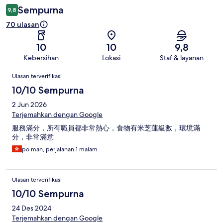
Sempurna
9,8
70 ulasan
10
10
9,8
Kebersihan
Lokasi
Staf & layanan
Ulasan
Ulasan terverifikasi
10/10 Sempurna
2 Jun 2026
Terjemahkan dengan Google
服務滿分，所有職員都非常熱心，食物有米芝蓮級數，環境滿
分，非常滿意
po man, perjalanan 1 malam
Ulasan terverifikasi
10/10 Sempurna
24 Des 2024
Terjemahkan dengan Google