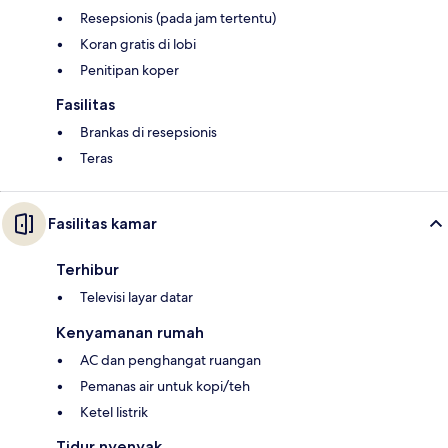
Resepsionis (pada jam tertentu)
Koran gratis di lobi
Penitipan koper
Fasilitas
Brankas di resepsionis
Teras
Fasilitas kamar
Terhibur
Televisi layar datar
Kenyamanan rumah
AC dan penghangat ruangan
Pemanas air untuk kopi/teh
Ketel listrik
Tidur nyenyak