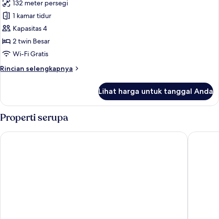
132 meter persegi
untuk
Suite
1 kamar tidur
Mewah
Kapasitas 4
(Maisonette,Available
2 twin Besar
from
Wi-Fi Gratis
8
Rincian
Rincian selengkapnya
yrs
lebih
old)
lanjut
Lihat harga untuk tanggal Anda
untuk
Suite
Mewah
Properti serupa
(Maisonette,Available
from
Nihon No Ashitaba
Oyado Ic
8
yrs
old)