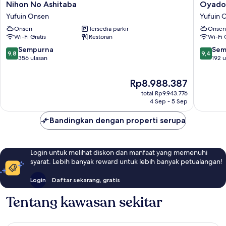
Nihon
Oyado
Nihon No Ashitaba
Oyado 
No
Ichizen
Yufuin Onsen
Yufuin 
Ashitaba
Yufuin
Onsen
Tersedia parkir
Onsen
Yufuin
Onsen
Wi-Fi Gratis
Restoran
Wi-Fi 
Onsen
9.8
9.4
Sempurna
Sem
9,8
9,4
dari
dari
356 ulasan
192 u
10,
10,
Sempurna,
Sempur
Harga
Rp8.988.387
356
192
sekarang
total Rp9.943.776
ulasan
ulasan
Rp8.988.387
4 Sep - 5 Sep
Bandingkan dengan properti serupa
Login untuk melihat diskon dan manfaat yang memenuhi
syarat. Lebih banyak reward untuk lebih banyak petualangan!
Login
Daftar sekarang, gratis
Tentang kawasan sekitar