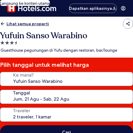
Langsung ke konten utama
Dapatkan aplikasinya
Lihat semua properti
Yufuin Sanso Warabino
Properti
bintang
Guesthouse pegunungan di Yufu dengan restoran, bar/lounge
3.5
Pilih tanggal untuk melihat harga
Ke mana?
Tanggal
Traveler
Cari