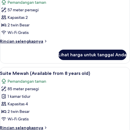
Pemandangan taman
foto
57 meter persegi
untuk
Suite
Kapasitas 2
(Stylish,Available
2 twin Besar
from
Wi-Fi Gratis
8
Rincian
Rincian selengkapnya
years
lebih
old)
lanjut
Lihat harga untuk tanggal Anda
untuk
Suite
(Stylish,Available
Lihat
Suite Mewah (Available from 8 years o
7
from
Suite Mewah (Available from 8 years old)
semua
8
Pemandangan taman
years
foto
old)
85 meter persegi
untuk
Suite
1 kamar tidur
Mewah
Kapasitas 4
(Available
2 twin Besar
from
Wi-Fi Gratis
8
Rincian
Rincian selengkapnya