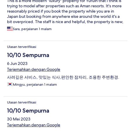
This is a more modern "luxury" property for Yufuin that I think is
trying to model after properties such as Aman resorts. It's more
reasonably priced if you book the property while you are in
Japan but booking from anywhere else around the world it's a
bit overpriced. The staff is nice and helpful, the property is new,
nicely maintained and clean, but the dining is NOT WORTH THE
Sara, perjalanan 1 malam
PRICE. I would not recommend eating on site and while the
price tag and photo make you expect more from the meal, you
may be extremely disappointed if you have dined in similar level
Ulasan terverifikasi
of resort in other parts of Japan. This makes it a bit of a
conundrum as the town is quite remote and not easily navigated
10/10 Sempurna
after dark, if you are staying here arranging to have dinner
6 Jun 2023
elsewhere may simply be impractical.
Terjemahkan dengan Google
사려깊은 서비스, 맛있는 식사,편안한 잠자리, 조용한 주변환경.
Mingyu, perjalanan 1 malam
Ulasan terverifikasi
10/10 Sempurna
30 Mei 2023
Terjemahkan dengan Google