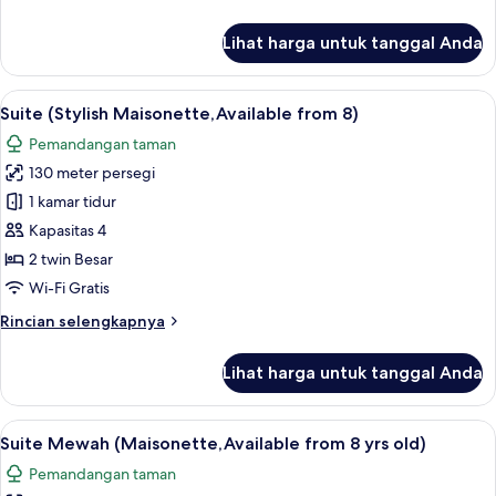
years
lebih
old)
lanjut
Lihat harga untuk tanggal Anda
untuk
Suite
Mewah
Lihat
Suite (Stylish Maisonette,Available fr
8
(Available
Suite (Stylish Maisonette,Available from 8)
semua
from
Pemandangan taman
8
foto
years
130 meter persegi
untuk
old)
Suite
1 kamar tidur
(Stylish
Kapasitas 4
Maisonette,Available
2 twin Besar
from
Wi-Fi Gratis
8)
Rincian
Rincian selengkapnya
lebih
lanjut
Lihat harga untuk tanggal Anda
untuk
Suite
(Stylish
Lihat
Suite Mewah (Maisonette,Available fro
7
Maisonette,Available
Suite Mewah (Maisonette,Available from 8 yrs old)
semua
from
Pemandangan taman
8)
foto