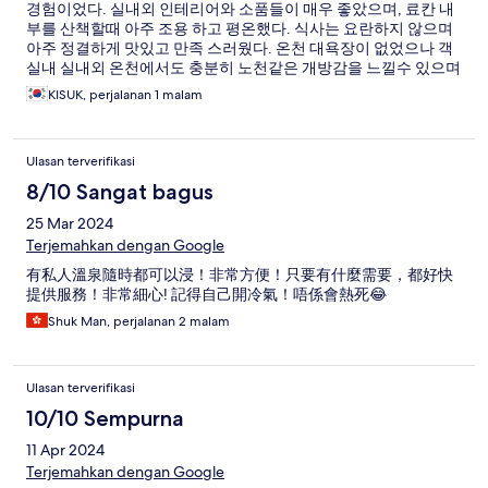
경험이었다. 실내외 인테리어와 소품들이 매우 좋았으며, 료칸 내
부를 산책할때 아주 조용 하고 평온했다. 식사는 요란하지 않으며
아주 정결하게 맛있고 만족 스러웠다. 온천 대욕장이 없었으나 객
실내 실내외 온천에서도 충분히 노천같은 개방감을 느낄수 있으며
충분히 만족하며 이용할만 하다. 예약이 다소 힘들고 숙박비가 다
KISUK, perjalanan 1 malam
소 높은편이나 한번쯤은 꼭 들릴만한 숙소라고 생걱된다
Ulasan terverifikasi
8/10 Sangat bagus
25 Mar 2024
Terjemahkan dengan Google
有私人溫泉隨時都可以浸！非常方便！只要有什麼需要，都好快
提供服務！非常細心! 記得自己開冷氣！唔係會熱死😂
Shuk Man, perjalanan 2 malam
Ulasan terverifikasi
10/10 Sempurna
11 Apr 2024
Terjemahkan dengan Google