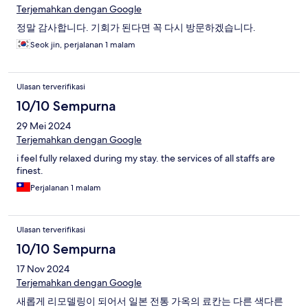
Terjemahkan dengan Google
정말 감사합니다. 기회가 된다면 꼭 다시 방문하겠습니다.
Seok jin, perjalanan 1 malam
Ulasan terverifikasi
10/10 Sempurna
29 Mei 2024
Terjemahkan dengan Google
i feel fully relaxed during my stay. the services of all staffs are
finest.
Perjalanan 1 malam
Ulasan terverifikasi
10/10 Sempurna
17 Nov 2024
Terjemahkan dengan Google
새롭게 리모델링이 되어서 일본 전통 가옥의 료칸는 다른 색다른