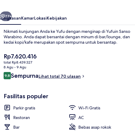
belumnya
Berikutnya
77+
Ringkasan
Kamar
Lokasi
Kebijakan
Nikmati kunjungan Anda ke Yufu dengan menginap di Yufuin Sanso
Warabino. Anda dapat bersantai dengan minum di bar/lounge, dan
kedai kopi/kafe merupakan spot sempurna untuk bersantap.
Harga
Rp7.620.416
saat
total Rp8.439.327
ini
8 Agu - 9 Agu
Rp7.620.416
Ulasan
Sempurna
9,8
Lihat total 70 ulasan
9,8 dari 10
Eksterior
Fasilitas populer
Parkir gratis
Wi-Fi Gratis
Restoran
AC
Bar
Bebas asap rokok