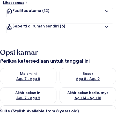
Lihat semua
Fasilitas utama
(12)
Seperti di rumah sendiri
(6)
Opsi kamar
Periksa ketersediaan untuk tanggal ini
Periksa ketersediaan untuk malam ini Agu 7 - Agu 8
Periksa ketersediaan untuk be
Malam ini
Besok
Agu 7 - Agu 8
Agu 8 - Agu 9
Periksa ketersediaan untuk akhir pekan ini Agu 7 - Agu 9
Periksa ketersediaan untuk ak
Akhir pekan ini
Akhir pekan berikutnya
Agu 7 - Agu 9
Agu 14 - Agu 16
Lihat
Suite (Stylish,Available from 8 years 
6
Suite (Stylish,Available from 8 years old)
semua