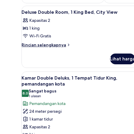
Lihat
Meja kerja, setrika/meja setrika
8
Deluxe Double Room, 1 King Bed, City View
semua
Kapasitas 2
foto
1 king
untuk
Deluxe
Wi-Fi Gratis
Double
Rincian
Rincian selengkapnya
Room,
lebih
lanjut
1
Lihat harg
untuk
King
Deluxe
Bed,
Double
Lihat
Kamar Double Deluks, 1 Tempat 
8
City
Room,
Kamar Double Deluks, 1 Tempat Tidur King,
semua
1
View
pemandangan kota
King
foto
Sangat bagus
Bed,
8,0
untuk
8,0 dari 10
(1
1 ulasan
City
Kamar
ulasan)
Pemandangan kota
View
Double
24 meter persegi
Deluks,
1 kamar tidur
1
Kapasitas 2
Tempat