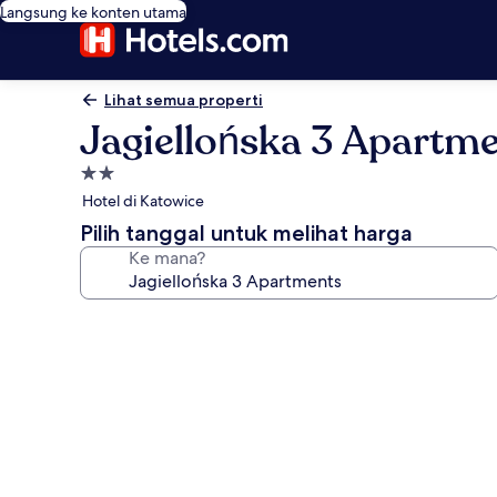
Langsung ke konten utama
Lihat semua properti
Jagiellońska 3 Apartm
Properti
bintang
Hotel di Katowice
2.0
Pilih tanggal untuk melihat harga
Ke mana?
Galeri
foto
untuk
Jagiellońska
3
Apartments