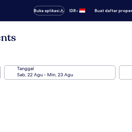
•
Buka aplikasi
IDR
Buat daftar prope
ents
Tanggal