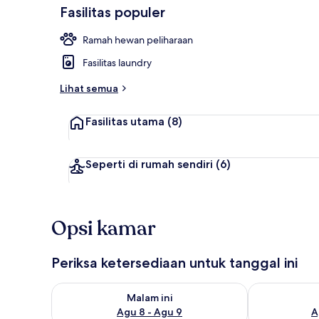
Fasilitas populer
Ramah hewan peliharaan
Bagian depan
Fasilitas laundry
Lihat semua
Fasilitas utama
(8)
Seperti di rumah sendiri
(6)
Opsi kamar
Periksa ketersediaan untuk tanggal ini
Periksa ketersediaan untuk malam ini Agu 8 - Agu 9
Periksa keter
Malam ini
Agu 8 - Agu 9
A