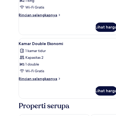
1 king
Tidur
Wi-Fi Gratis
King,
pemandangan
Rincian
Rincian selengkapnya
kota
lebih
lanjut
Lihat harg
untuk
Kamar
Double
Lihat
Kamar Double Ekonomi | Meja ker
4
Deluks,
Kamar Double Ekonomi
semua
1
1 kamar tidur
Tempat
foto
Tidur
Kapasitas 2
untuk
King,
Kamar
1 double
pemandangan
Double
kota
Wi-Fi Gratis
Ekonomi
Rincian
Rincian selengkapnya
lebih
lanjut
Lihat harg
untuk
Kamar
Double
Properti serupa
Ekonomi