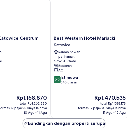
towice Centrum
Best Western Hotel Mariacki
Best
Katowice Centrum
Best Western Hotel Mariacki
Western
Katowice
Hotel
n
Ramah hewan
Mariacki
peliharaan
Katowice
ir
Wi-Fi Gratis
Restoran
AC
9.0
Istimewa
9,0
dari
345 ulasan
10,
Istimewa,
Harga
Harga
Rp1.168.870
Rp1.470.535
345
sekarang
sekarang
ulasan
total Rp1.262.380
total Rp1.588.178
Rp1.168.870
Rp1.470.535
termasuk pajak & biaya lainnya
termasuk pajak & biaya lainnya
10 Agu - 11 Agu
11 Agu - 12 Agu
Bandingkan dengan properti serupa