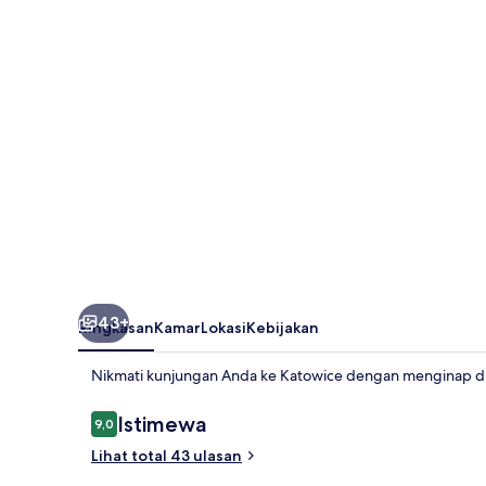
43+
Ringkasan
Kamar
Lokasi
Kebijakan
Nikmati kunjungan Anda ke Katowice dengan menginap di 
Ulasan
Istimewa
9,0
9,0 dari 10
Lihat total 43 ulasan