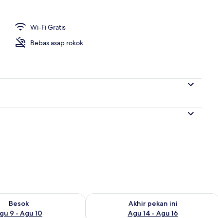
Wi-Fi Gratis
 properti
Bebas asap rokok
sediaan untuk besok Agu 9 - Agu 10
Periksa ketersediaan untuk akhir pekan
Besok
Akhir pekan ini
gu 9 - Agu 10
Agu 14 - Agu 16