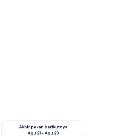
 ini Agu 14 - Agu 16
Periksa ketersediaan untuk akhir pekan berikutnya Agu 21 - A
Akhir pekan berikutnya
Agu 21 - Agu 23