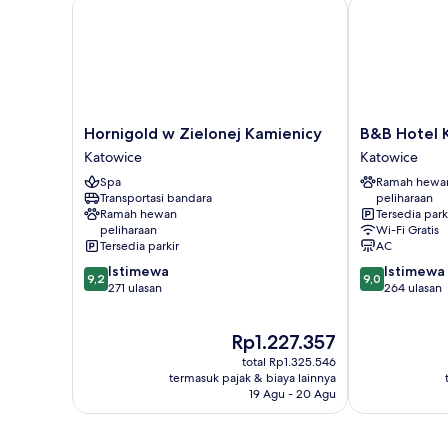
Hornigold w Zielonej Kamienicy
B&B Hotel Ka
Hornigold
B&B
Hornigold w Zielonej Kamienicy
B&B Hotel 
w
Hotel
Katowice
Katowice
Zielonej
Katowice
Spa
Ramah hewa
Kamienicy
Centrum
Transportasi bandara
peliharaan
Katowice
Katowice
Ramah hewan
Tersedia park
peliharaan
Wi-Fi Gratis
Tersedia parkir
AC
9.2
9.0
Istimewa
Istimewa
9,2
9,0
dari
dari
271 ulasan
264 ulasan
10,
10,
Istimewa,
Istimewa,
Harga
Rp1.227.357
271
264
sekarang
ulasan
ulasan
total Rp1.325.546
Rp1.227.357
termasuk pajak & biaya lainnya
19 Agu - 20 Agu