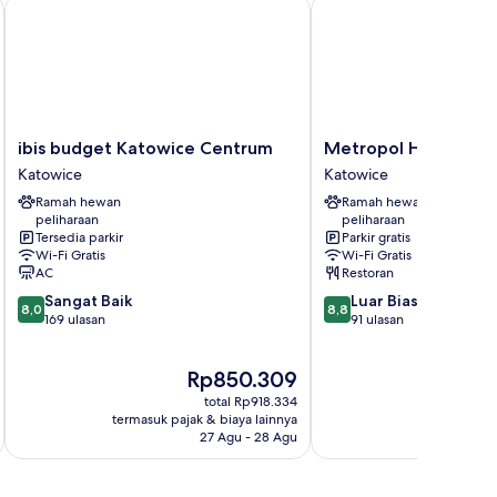
ibis budget Katowice Centrum
Metropol Hotel Katow
ibis
Metropol
ibis budget Katowice Centrum
Metropol Hotel Kat
budget
Hotel
Katowice
Katowice
Katowice
Katowice
Ramah hewan
Ramah hewan
Centrum
Katowice
peliharaan
peliharaan
Katowice
Tersedia parkir
Parkir gratis
Wi-Fi Gratis
Wi-Fi Gratis
AC
Restoran
8.0
8.8
Sangat Baik
Luar Biasa
8,0
8,8
dari
dari
169 ulasan
91 ulasan
10,
10,
Sangat
Luar
Harga
H
Rp850.309
R
Baik,
Biasa,
sekarang
s
169
91
total Rp918.334
Rp850.309
R
ulasan
ulasan
termasuk pajak & biaya lainnya
termasuk paj
27 Agu - 28 Agu