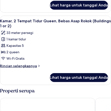
Asap
lanjut
Lihat harga untuk tanggal Anda
untuk
Rokok
Suite
(Building
Keluarga,
Lihat
Bantalan ekstra lembut, brankas, dan 
1,
23
Beberapa
Kamar, 2 Tempat Tidur Queen, Bebas Asap Rokok (Buildings
semua
Tempat
Two-
1 or 2)
Tidur,
foto
Bedrooms)
33 meter persegi
Bebas
untuk
Asap
1 kamar tidur
Kamar,
Rokok
Kapasitas 5
2
(Building
1,
Tempat
2 queen
Two-
Tidur
Wi-Fi Gratis
Bedrooms)
Queen,
Rincian
Rincian selengkapnya
Bebas
lebih
Asap
lanjut
Lihat harga untuk tanggal Anda
untuk
Rokok
Kamar,
(Buildings
2
Properti serupa
1
Tempat
Tidur
or
Anaheim Majestic Garden Hotel
Anaheim 
Queen,
2)
Bebas
Asap