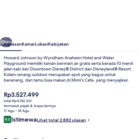
Johnson
by
Wyndham
Anaheim
belumnya
Berikutnya
Hotel
151+
Ringkasan
Kamar
Lokasi
Kebijakan
and
Howard Johnson by Wyndham Anaheim Hotel and Water
Water
Playground memiliki taman bermain air gratis serta berada 10 menit
jalan kaki dari Downtown Disney® District dan Disneyland® Resort.
Playground
Kolam renang outdoor merupakan spot yang bagus untuk
berenang, dan tamu bisa makan di Mimi's Cafe, yang menyajikan
masakan Prancis serta buka untuk sarapan, makan siang, dan makan
malam. Terdapat hot tub relaksasi dan kolam renang anak, serta
Harga
Rp3.527.499
fasilitas dalam kamar yang meliputi kulkas dan microwave. Para
saat
total Rp4.142.261
traveler menyukai kolam renang dan tempat tidur di kamar.
ini
termasuk pajak & biaya lainnya
Kolam renang outdoor, dengan kursi 
Rp3.527.499
17 Agu - 18 Agu
Ulasan
Istimewa
9,0
Lihat total 2.882 ulasan
9,0 dari 10