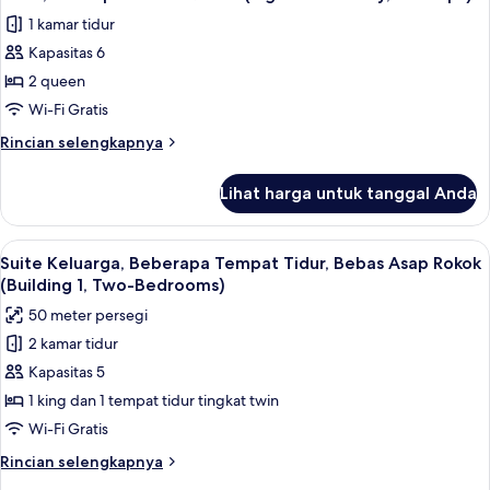
semua
Tempat
Rokok
1 kamar tidur
Tidur
foto
Queen,
Kapasitas 6
untuk
Bebas
Suite,
2 queen
Asap
2
Rokok
Wi-Fi Gratis
Tempat
Rincian
Rincian selengkapnya
Tidur
lebih
Queen
lanjut
Lihat harga untuk tanggal Anda
untuk
(Signature
Suite,
Family,
2
Lihat
Suite Keluarga, Beberapa Tempat Tidur
Concept)
12
Tempat
Suite Keluarga, Beberapa Tempat Tidur, Bebas Asap Rokok
semua
Tidur
(Building 1, Two-Bedrooms)
Queen
foto
50 meter persegi
(Signature
untuk
Family,
2 kamar tidur
Suite
Concept)
Kapasitas 5
Keluarga,
Beberapa
1 king dan 1 tempat tidur tingkat twin
Tempat
Wi-Fi Gratis
Tidur,
Rincian
Rincian selengkapnya
Bebas
lebih