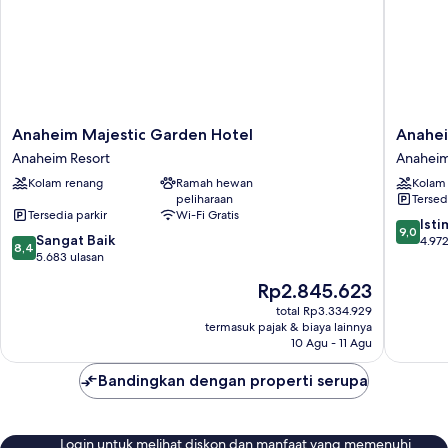
Rokok
(Buildings
1
or
2)
Anaheim
Anahei
Anaheim Majestic Garden Hotel
Anahei
Majestic
Resort
Anaheim Resort
Anaheim
Garden
Suites
Kolam renang
Ramah hewan
Kolam
Hotel
Anahei
peliharaan
Tersed
Anaheim
Resort
Tersedia parkir
Wi-Fi Gratis
Resort
9.0
Ist
9,0
8.4
Sangat Baik
dari
4.972
8,4
dari
5.683 ulasan
10,
10,
Istimew
Harga
Rp2.845.623
Sangat
4.972
sekarang
Baik,
total Rp3.334.929
ulasan
Rp2.845.623
termasuk pajak & biaya lainnya
5.683
10 Agu - 11 Agu
ulasan
Bandingkan dengan properti serupa
Login untuk melihat diskon dan manfaat yang memenuhi