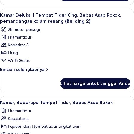
One-
House
Bedroom
of
Lihat
Kamar Deluks, 1 Tempat Tidur King, B
4
the
Suite,
Kamar Deluks, 1 Tempat Tidur King, Bebas Asap Rokok,
semua
Retro
pemandangan kolam renang (Building 2)
2
Future
foto
Queen
28 meter persegi
One-
untuk
Beds,
Bedroom
1 kamar tidur
Kamar
Suite,
Non-
Kapasitas 3
Deluks,
2
Smoking
Queen
1
1 king
Beds,
Tempat
Wi-Fi Gratis
Non-
Tidur
Smoking
Rincian
Rincian selengkapnya
King,
lebih
Bebas
lanjut
Lihat harga untuk tanggal Anda
untuk
Asap
Kamar
Rokok,
Deluks,
Lihat
Kamar, Beberapa Tempat Tidur, Bebas 
pemandangan
14
1
Kamar, Beberapa Tempat Tidur, Bebas Asap Rokok
semua
Tempat
kolam
1 kamar tidur
Tidur
foto
renang
King,
Kapasitas 4
untuk
(Building
Bebas
Kamar,
1 queen dan 1 tempat tidur tingkat twin
2)
Asap
Beberapa
Rokok,