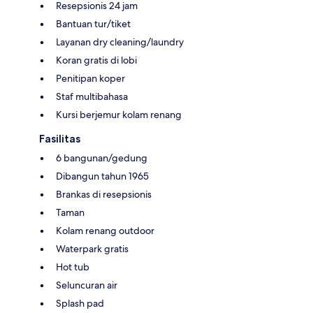
Resepsionis 24 jam
Bantuan tur/tiket
Layanan dry cleaning/laundry
Koran gratis di lobi
Penitipan koper
Staf multibahasa
Kursi berjemur kolam renang
Fasilitas
6 bangunan/gedung
Dibangun tahun 1965
Brankas di resepsionis
Taman
Kolam renang outdoor
Waterpark gratis
Hot tub
Seluncuran air
Splash pad