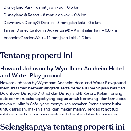
Disneyland Park
- 6 mnt jalan kaki
- 0.5 km
Disneyland® Resort
- 8 mnt jalan kaki
- 0.6 km
Downtown Disney® District
- 8 mnt jalan kaki
- 0.6 km
Taman Disney California Adventure®
- 9 mnt jalan kaki
- 0.8 km
Anaheim GardenWalk
- 12 mnt jalan kaki
- 1.0 km
Tentang properti ini
Howard Johnson by Wyndham Anaheim Hotel
and Water Playground
Howard Johnson by Wyndham Anaheim Hotel and Water Playground
memiliki taman bermain air gratis serta berada 10 menit jalan kaki dari
Downtown Disney® District dan Disneyland® Resort. Kolam renang
outdoor merupakan spot yang bagus untuk berenang, dan tamu bisa
makan di Mimi's Cafe, yang menyajikan masakan Prancis serta buka
untuk sarapan, makan siang, dan makan malam. Terdapat hot tub
relaksasi dan kolam renang anak, serta fasilitas dalam kamar yang
meliputi kulkas dan microwave. Para traveler menyukai kolam renang
Selengkapnya tentang properti ini
dan tempat tidur di kamar.