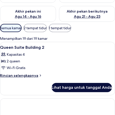
Periksa ketersediaan untuk akhir pekan ini Agu 14 - Agu 16
Periksa ketersediaan untuk ak
Akhir pekan ini
Akhir pekan berikutnya
Agu 14 - Agu 16
Agu 21 - Agu 23
Filter
Semua kamar
2 tempat tidur
1 tempat tidur
tersedia
untuk
Menampilkan 19 dari 19 kamar
kamar
Lihat
Bantalan ekstra lembut, brankas, dan 
2
Queen Suite Building 2
semua
Kapasitas 4
foto
2 queen
untuk
Queen
Wi-Fi Gratis
Suite
Rincian
Rincian selengkapnya
Building
lebih
lanjut
2
Lihat harga untuk tanggal Anda
untuk
Queen
Suite
Building
2