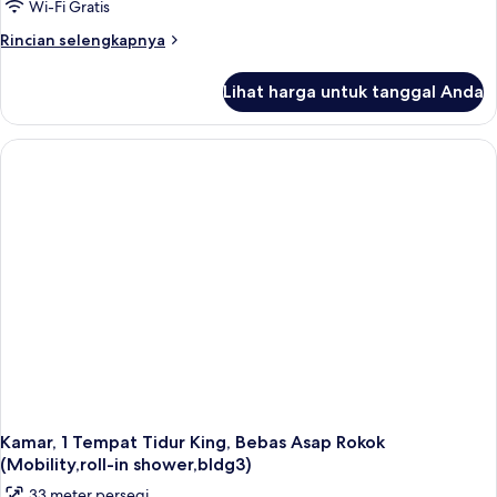
Tempat
Wi-Fi Gratis
Mobility)
Tidur
Rincian
Rincian selengkapnya
Queen,
lebih
akses
lanjut
Lihat harga untuk tanggal Anda
untuk
difabel,
Kamar
Bebas
Deluks,
Asap
2
Tempat
Rokok
Tidur
(Mobility/Pool
Queen,
View)
akses
difabel,
Bebas
Asap
Rokok
(Mobility/Pool
View)
Kamar, 1 Tempat Tidur King, Bebas Asap Rokok
(Mobility,roll-in shower,bldg3)
33 meter persegi