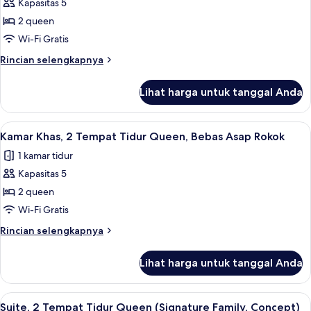
Kapasitas 5
of
Rokok
(Roll-
the
2 queen
In
Retro
Wi-Fi Gratis
Shower,
Future
Building
Rincian
Rincian selengkapnya
One-
2)
lebih
Bedroom
lanjut
Lihat harga untuk tanggal Anda
untuk
Suite,
House
2
of
Lihat
Kamar Khas, 2 Tempat Tidur Queen, Be
Queen
4
the
Kamar Khas, 2 Tempat Tidur Queen, Bebas Asap Rokok
semua
Retro
Beds,
1 kamar tidur
Future
foto
Non-
One-
Kapasitas 5
untuk
Smoking
Bedroom
Kamar
2 queen
Suite,
Khas,
2
Wi-Fi Gratis
Queen
2
Rincian
Rincian selengkapnya
Beds,
Tempat
lebih
Non-
Tidur
lanjut
Smoking
Lihat harga untuk tanggal Anda
untuk
Queen,
Kamar
Bebas
Khas,
Lihat
Suite, 2 Tempat Tidur Queen (Signatur
Asap
4
2
Suite, 2 Tempat Tidur Queen (Signature Family, Concept)