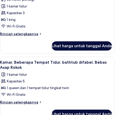
1 kamar tidur
Kapasitas 3
1 king
Wi-Fi Gratis
Rincian
Rincian selengkapnya
lebih
lanjut
Lihat harga untuk tanggal Anda
untuk
Kamar,
1
Lihat
Bantalan ekstra lembut, brankas, dan 
5
Tempat
Kamar, Beberapa Tempat Tidur, bathtub difabel, Bebas
semua
Tidur
Asap Rokok
King,
foto
1 kamar tidur
Bebas
untuk
Asap
Kapasitas 5
Kamar,
Rokok
1 queen dan 1 tempat tidur tingkat twin
Beberapa
(Mobility,roll-
in
Tempat
Wi-Fi Gratis
shower,bldg3)
Tidur,
Rincian
Rincian selengkapnya
bathtub
lebih
lanjut
difabel,
Lihat harga untuk tanggal Anda