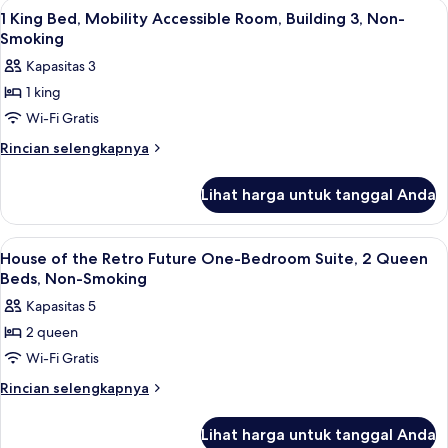
Lihat
Bantalan ekstra lembut, brankas, dan 
1
Tempat
1 King Bed, Mobility Accessible Room, Building 3, Non-
semua
Tidur
Smoking
King,
foto
Kapasitas 3
akses
untuk
difabel,
1 king
1
Bebas
Wi-Fi Gratis
King
Asap
Rokok
Bed,
Rincian
Rincian selengkapnya
(Building
lebih
Mobility
3,
lanjut
Accessible
Lihat harga untuk tanggal Anda
Mobility)
untuk
Room,
1
Building
King
Lihat
Bantalan ekstra lembut, brankas, dan 
7
Bed,
3,
House of the Retro Future One-Bedroom Suite, 2 Queen
semua
Mobility
Beds, Non-Smoking
Non-
Accessible
foto
Smoking
Kapasitas 5
Room,
untuk
Building
2 queen
House
3,
Wi-Fi Gratis
of
Non-
Smoking
the
Rincian
Rincian selengkapnya
lebih
Retro
lanjut
Future
Lihat harga untuk tanggal Anda
untuk