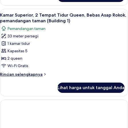
Kamar
Ekonomi,
Lihat
Bantalan ekstra lembut, brankas, dan 
15
2
Kamar Superior, 2 Tempat Tidur Queen, Bebas Asap Rokok,
semua
Tempat
pemandangan taman (Building 1)
Tidur
foto
Pemandangan taman
Double,
untuk
Bebas
33 meter persegi
Kamar
Asap
1 kamar tidur
Superior,
Rokok
(Building
2
Kapasitas 5
3-
Tempat
2 queen
6)
Tidur
Wi-Fi Gratis
Queen,
Rincian
Rincian selengkapnya
Bebas
lebih
Asap
lanjut
Lihat harga untuk tanggal Anda
untuk
Rokok,
Kamar
pemandangan
Superior,
taman
2
(Building
Tempat
Tidur
1)
Queen,
Bebas