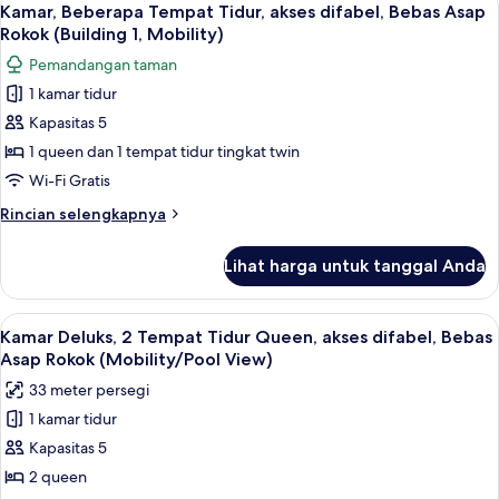
(Building
17
Tempat
Kamar, Beberapa Tempat Tidur, akses difabel, Bebas Asap
semua
1,
Tidur
Rokok (Building 1, Mobility)
King,
foto
One-
Pemandangan taman
Bebas
untuk
Bedroom)
Asap
1 kamar tidur
Kamar,
Rokok,
Kapasitas 5
Beberapa
pemandangan
taman
Tempat
1 queen dan 1 tempat tidur tingkat twin
(Building
Tidur,
Wi-Fi Gratis
1,
akses
One-
Rincian
Rincian selengkapnya
difabel,
Bedroom)
lebih
Bebas
lanjut
Lihat harga untuk tanggal Anda
untuk
Asap
Kamar,
Rokok
Beberapa
Lihat
Bantalan ekstra lembut, brankas, dan 
(Building
6
Tempat
Kamar Deluks, 2 Tempat Tidur Queen, akses difabel, Bebas
semua
Tidur,
1,
Asap Rokok (Mobility/Pool View)
akses
foto
Mobility)
33 meter persegi
difabel,
untuk
Bebas
1 kamar tidur
Kamar
Asap
Kapasitas 5
Deluks,
Rokok
(Building
2
2 queen
1,