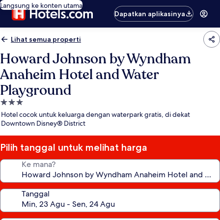
Langsung ke konten utama
Dapatkan aplikasinya
Lihat semua properti
Howard Johnson by Wyndham
Anaheim Hotel and Water
Playground
Properti
bintang
Hotel cocok untuk keluarga dengan waterpark gratis, di dekat
3.0
Downtown Disney® District
Pilih tanggal untuk melihat harga
Ke mana?
Tanggal