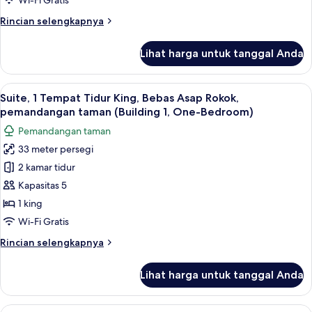
Wi-Fi Gratis
pemandangan
Tempat
Rincian
Rincian selengkapnya
kolam
Tidur,
lebih
renang
Bebas
lanjut
(Building
Lihat harga untuk tanggal Anda
untuk
Asap
2)
Kamar,
Rokok
Beberapa
Lihat
Suite, 1 Tempat Tidur King, Bebas Asa
12
Tempat
Suite, 1 Tempat Tidur King, Bebas Asap Rokok,
semua
Tidur,
pemandangan taman (Building 1, One-Bedroom)
Bebas
foto
Pemandangan taman
Asap
untuk
Rokok
33 meter persegi
Suite,
2 kamar tidur
1
Tempat
Kapasitas 5
Tidur
1 king
King,
Wi-Fi Gratis
Bebas
Rincian
Rincian selengkapnya
Asap
lebih
Rokok,
lanjut
Lihat harga untuk tanggal Anda
untuk
pemandangan
Suite,
taman
1
Lihat
Bantalan ekstra lembut, brankas, dan 