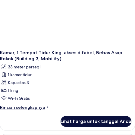
Asap
Rokok,
pemandangan
taman
(Building
1)
Kamar, 1 Tempat Tidur King, akses difabel, Bebas Asap
Rokok (Building 3, Mobility)
33 meter persegi
1 kamar tidur
Kapasitas 3
1 king
Wi-Fi Gratis
Rincian
Rincian selengkapnya
lebih
lanjut
Lihat harga untuk tanggal Anda
untuk
Kamar,
1