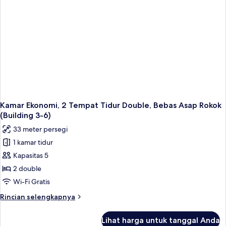
Kamar Ekonomi, 2 Tempat Tidur Double, Bebas Asap Rokok
(Building 3-6)
33 meter persegi
1 kamar tidur
Kapasitas 5
2 double
Wi-Fi Gratis
Rincian
Rincian selengkapnya
lebih
lanjut
Lihat harga untuk tanggal Anda
untuk