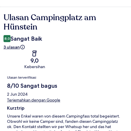
Ulasan Campingplatz am
Ulasan
Hünstein
Sangat Baik
8,0
3 ulasan
9,0
Kebersihan
Ulasan
Ulasan terverifikasi
8/10 Sangat bagus
2 Jun 2024
Terjemahkan dengan Google
Kurztrip
Unsere Enkel waren von diesem Campingfass total begeistert.
Obwohl wir keine Camper sind, fanden diesen Campingplatz
ok. Den Kontakt stellten wir per Whatsup her und das hat