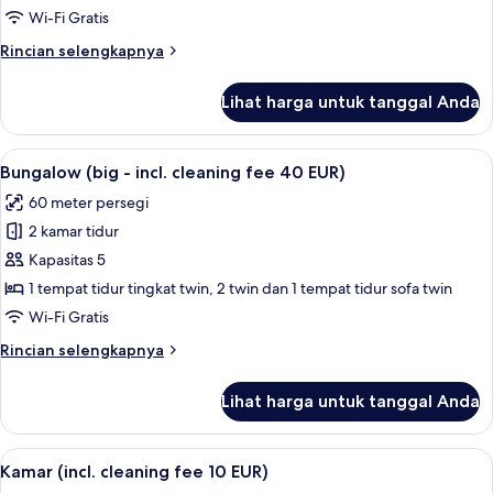
(small
Wi-Fi Gratis
-
Rincian
Rincian selengkapnya
incl.
lebih
cleaning
lanjut
Lihat harga untuk tanggal Anda
untuk
fee
Bungalow
40
(small
Lihat
Bungalow (big - incl. cleaning fee 40 E
EUR)
12
-
Bungalow (big - incl. cleaning fee 40 EUR)
semua
incl.
60 meter persegi
cleaning
foto
fee
2 kamar tidur
untuk
40
Bungalow
Kapasitas 5
EUR)
(big
1 tempat tidur tingkat twin, 2 twin dan 1 tempat tidur sofa twin
-
Wi-Fi Gratis
incl.
Rincian
Rincian selengkapnya
cleaning
lebih
fee
lanjut
Lihat harga untuk tanggal Anda
untuk
40
Bungalow
EUR)
(big
Lihat
Kamar (incl. cleaning fee 10 EUR) | Tem
1
-
Kamar (incl. cleaning fee 10 EUR)
semua
incl.