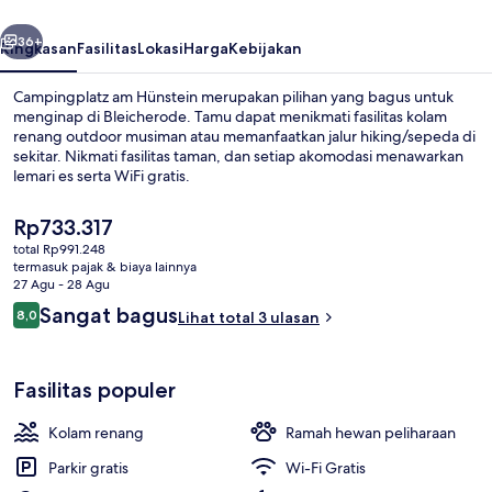
belumnya
Berikutnya
36+
Ringkasan
Fasilitas
Lokasi
Harga
Kebijakan
Campingplatz am Hünstein merupakan pilihan yang bagus untuk
menginap di Bleicherode. Tamu dapat menikmati fasilitas kolam
renang outdoor musiman atau memanfaatkan jalur hiking/sepeda di
sekitar. Nikmati fasilitas taman, dan setiap akomodasi menawarkan
lemari es serta WiFi gratis.
Harga
Rp733.317
saat
total Rp991.248
ini
termasuk pajak & biaya lainnya
Bungalow (big - incl. cleaning fee 40 
Rp733.317
27 Agu - 28 Agu
Ulasan
Sangat bagus
8,0
Lihat total 3 ulasan
8,0 dari 10
Fasilitas populer
Kolam renang
Ramah hewan peliharaan
Parkir gratis
Wi-Fi Gratis