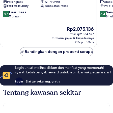
Parkir gratis
Wi-Fi Gratis
Gratis
Bad
Wernig
Fasilitas laundry
Bebas asap rokok
Wi-Fi 
Sachsa
Kota
Tua
8.6
8.4
Luar Biasa
San
8,6
8,4
Wernig
dari
dari
11 ulasan
84 u
10,
10,
Luar
Sangat
Harga
Rp2.075.136
Biasa,
Baik,
sekarang
total Rp2.354.627
11
84
Rp2.075.136
termasuk pajak & biaya lainnya
ulasan
ulasan
2 Sep - 3 Sep
Bandingkan dengan properti serupa
Login untuk melihat diskon dan manfaat yang memenuhi
syarat. Lebih banyak reward untuk lebih banyak petualangan!
Login
Daftar sekarang, gratis
Tentang kawasan sekitar