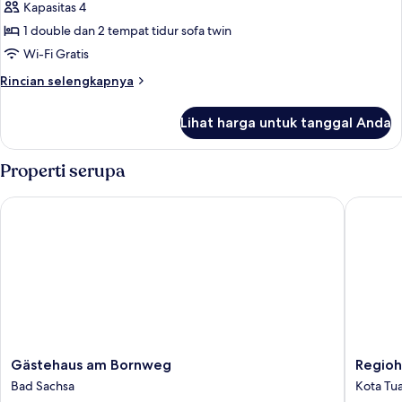
Kapasitas 4
cleaning
foto
fee
1 double dan 2 tempat tidur sofa twin
untuk
40
Kamar
Wi-Fi Gratis
EUR)
(incl.
Rincian
Rincian selengkapnya
cleaning
lebih
lanjut
fee
Lihat harga untuk tanggal Anda
untuk
10
Kamar
EUR)
(incl.
Properti serupa
cleaning
fee
Gästehaus am Bornweg
Regiohot
10
EUR)
Gästehaus
Regioho
Gästehaus am Bornweg
Regioh
am
Bunte
Bad Sachsa
Kota Tu
Bornweg
Stadt