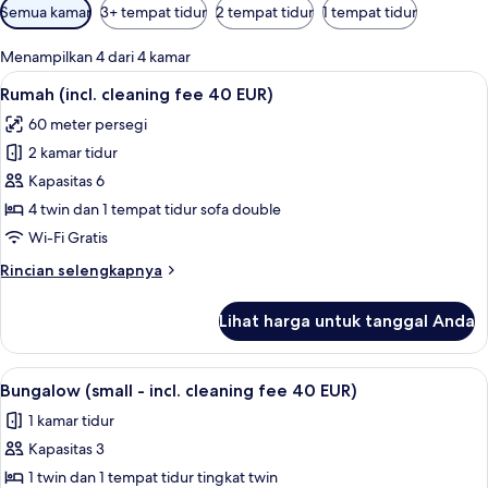
Filter
Semua kamar
3+ tempat tidur
2 tempat tidur
1 tempat tidur
tersedia
untuk
Menampilkan 4 dari 4 kamar
kamar
Lihat
Rumah (incl. cleaning fee 40 EUR) | Te
7
Rumah (incl. cleaning fee 40 EUR)
semua
60 meter persegi
foto
2 kamar tidur
untuk
Rumah
Kapasitas 6
(incl.
4 twin dan 1 tempat tidur sofa double
cleaning
Wi-Fi Gratis
fee
Rincian
Rincian selengkapnya
40
lebih
EUR)
lanjut
Lihat harga untuk tanggal Anda
untuk
Rumah
(incl.
Lihat
Bungalow (small - incl. cleaning fee 40
6
cleaning
Bungalow (small - incl. cleaning fee 40 EUR)
semua
fee
1 kamar tidur
40
foto
EUR)
Kapasitas 3
untuk
Bungalow
1 twin dan 1 tempat tidur tingkat twin