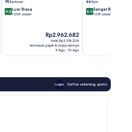
Restoran
Gym
8.8
8.4
Luar Biasa
Sangat Baik
8,8
8,4
dari
dari
1.005 ulasan
1.015 ulasan
10,
10,
Luar
Sangat
Biasa,
Baik,
Harga
H
Rp2.962.682
R
1.005
1.015
sekarang
s
ulasan
ulasan
total Rp3.318.204
Rp2.962.682
R
termasuk pajak & biaya lainnya
termasuk paj
9 Agu - 10 Agu
Login
Daftar sekarang, gratis