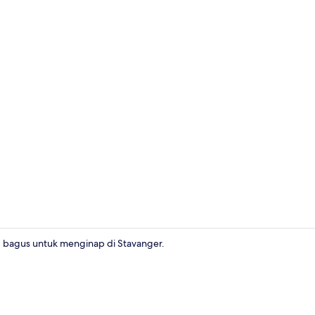
Suite Superi
ng bagus untuk menginap di Stavanger.
Suite Junio