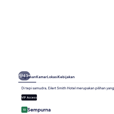
43+
Ringkasan
Kamar
Lokasi
Kebijakan
Di tepi samudra, Eilert Smith Hotel merupakan pilihan ya
VIP Access
Ulasan
Sempurna
10
10 dari 10