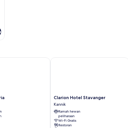
a
Clarion Hotel Stavanger
Clarion
ria
Clarion Hotel Stavanger
Hotel
Kannik
Stavanger
an
Ramah hewan
Kannik
n
peliharaan
Wi-Fi Gratis
Restoran