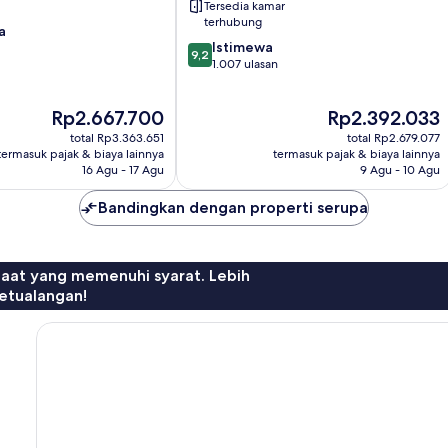
Tersedia kamar
terhubung
a
9.2
Istimewa
9,2
dari
1.007 ulasan
10,
Istimewa,
Harga
Harga
Rp2.667.700
Rp2.392.033
1.007
sekarang
sekarang
ulasan
total Rp3.363.651
total Rp2.679.077
Rp2.667.700
Rp2.392.033
termasuk pajak & biaya lainnya
termasuk pajak & biaya lainnya
16 Agu - 17 Agu
9 Agu - 10 Agu
Bandingkan dengan properti serupa
faat yang memenuhi syarat. Lebih
etualangan!