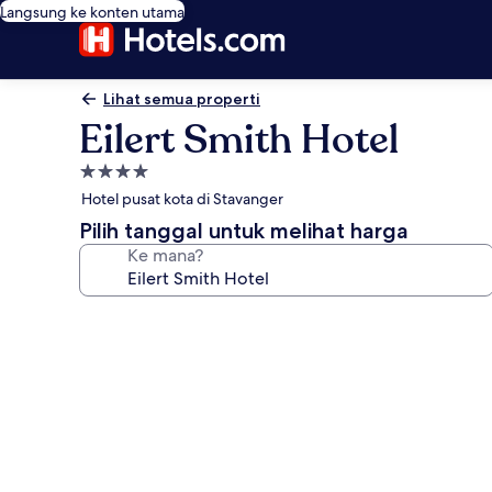
Langsung ke konten utama
Lihat semua properti
Eilert Smith Hotel
Properti
bintang
Hotel pusat kota di Stavanger
4.0
Pilih tanggal untuk melihat harga
Ke mana?
Galeri
foto
untuk
Eilert
Smith
Hotel