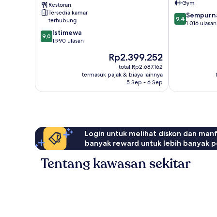
Gym
Restoran
Tersedia kamar
9.4
Sempurn
9,4
terhubung
dari
1.016 ulasan
9.0
10,
Istimewa
9,0
dari
Sempurna,
1.990 ulasan
10,
1.016
Harga
Rp2.399.252
Istimewa,
ulasan
sekarang
1.990
total Rp2.687.162
Rp2.399.252
termasuk pajak & biaya lainnya
ulasan
5 Sep - 6 Sep
Login untuk melihat diskon dan man
banyak reward untuk lebih banyak p
Tentang kawasan sekitar