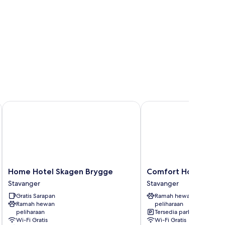
Home Hotel Skagen Brygge
Comfort Hotel Square
Home
Comfort
Home Hotel Skagen Brygge
Comfort Hotel Squa
Hotel
Hotel
Stavanger
Stavanger
Skagen
Square
Gratis Sarapan
Ramah hewan
Brygge
Stavanger
Ramah hewan
peliharaan
Stavanger
peliharaan
Tersedia parkir
Wi-Fi Gratis
Wi-Fi Gratis