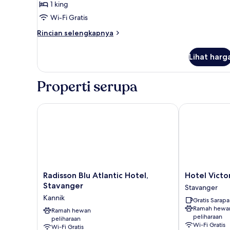
1 king
Wi-Fi Gratis
Rincian
Rincian selengkapnya
lebih
lanjut
Lihat harg
untuk
Suite
Superior
Properti serupa
Radisson Blu Atlantic Hotel, Stavanger
Hotel Victoria
Radisson
Hotel
Radisson Blu Atlantic Hotel,
Hotel Victo
Blu
Victoria
Stavanger
Stavanger
Atlantic
Stavanger
Kannik
Gratis Sarap
Hotel,
Ramah hewa
Stavanger
Ramah hewan
peliharaan
peliharaan
Kannik
Wi-Fi Gratis
Wi-Fi Gratis