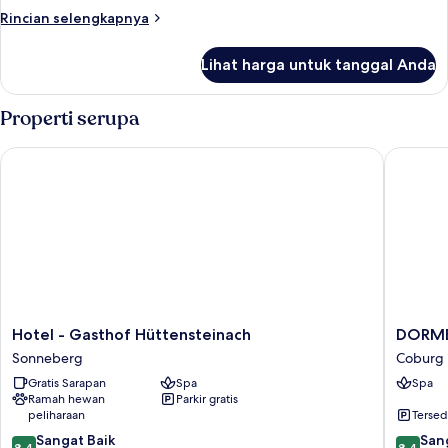
1
Rincian
Rincian selengkapnya
Orang
lebih
lanjut
Lihat harga untuk tanggal Anda
untuk
Kamar
Double
Properti serupa
untuk
1
Hotel - Gasthof Hüttensteinach
DORMERO
Orang
Hotel
DORME
Hotel - Gasthof Hüttensteinach
DORME
-
Hotel
Sonneberg
Coburg
Gasthof
Coburg
Gratis Sarapan
Spa
Spa
Hüttensteinach
Coburg
Ramah hewan
Parkir gratis
Sonneberg
peliharaan
Tersed
8.4
8.4
Sangat Baik
San
8,4
8,4