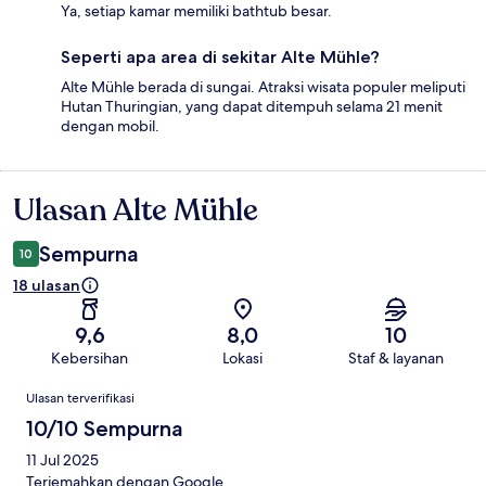
Ya, setiap kamar memiliki bathtub besar.
Seperti apa area di sekitar Alte Mühle?
Alte Mühle berada di sungai. Atraksi wisata populer meliputi
Hutan Thuringian, yang dapat ditempuh selama 21 menit
dengan mobil.
Ulasan Alte Mühle
Ulasan
Sempurna
10
18 ulasan
9,6
8,0
10
Kebersihan
Lokasi
Staf & layanan
Ulasan
Ulasan terverifikasi
10/10 Sempurna
11 Jul 2025
Terjemahkan dengan Google