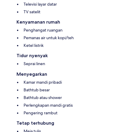
Televisi layar datar
TV satelit
Kenyamanan rumah
Penghangat ruangan
Pemanas air untuk kopi/teh
Ketel listrik
Tidur nyenyak
Seprai linen
Menyegarkan
Kamar mandi pribadi
Bathtub besar
Bathtub atau shower
Perlengkapan mandi gratis
Pengering rambut
Tetap terhubung
Meja tulis