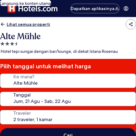
Langsung ke konten utama
Dapatkan aplikasinya
Lihat semua properti
Alte Mühle
Properti
bintang
Hotel tepi sungai dengan bar/lounge, di dekat Istana Rosenau
3.5
Pilih tanggal untuk melihat harga
Ke mana?
Tanggal
Traveler
Cari