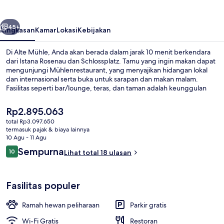
belumnya
Berikutnya
45+
Ringkasan
Kamar
Lokasi
Kebijakan
Di Alte Mühle, Anda akan berada dalam jarak 10 menit berkendara
dari Istana Rosenau dan Schlossplatz. Tamu yang ingin makan dapat
mengunjungi Mühlenrestaurant, yang menyajikan hidangan lokal
dan internasional serta buka untuk sarapan dan makan malam.
Fasilitas seperti bar/lounge, teras, dan taman adalah keunggulan
lainnya.
Harga
Rp2.895.063
saat
total Rp3.097.650
ini
termasuk pajak & biaya lainnya
Tempat makan outdoor
Rp2.895.063
10 Agu - 11 Agu
Ulasan
Sempurna
10
Lihat total 18 ulasan
10 dari 10
Fasilitas populer
Ramah hewan peliharaan
Parkir gratis
Wi-Fi Gratis
Restoran