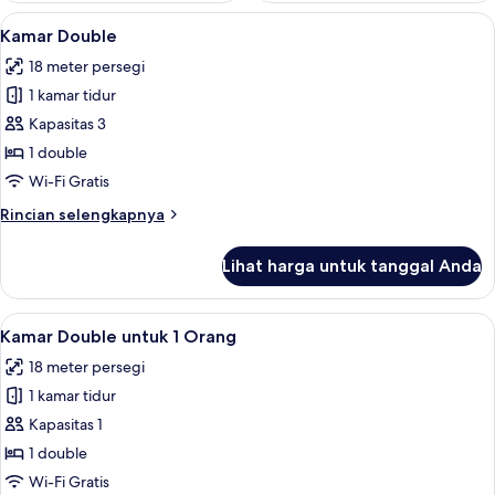
Lihat
Kamar Double | Meja kerja, ruang kerja
6
Kamar Double
semua
18 meter persegi
foto
1 kamar tidur
untuk
Kamar
Kapasitas 3
Double
1 double
Wi-Fi Gratis
Rincian
Rincian selengkapnya
lebih
lanjut
Lihat harga untuk tanggal Anda
untuk
Kamar
Double
Lihat
Kamar Double untuk 1 Orang | Meja kerj
6
Kamar Double untuk 1 Orang
semua
18 meter persegi
foto
1 kamar tidur
untuk
Kamar
Kapasitas 1
Double
1 double
untuk
Wi-Fi Gratis