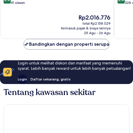
dari
dari
41 ulasan
328 
10,
10,
Sangat
Sangat
Harga
Rp2.016.776
Baik,
Baik,
sekarang
total Rp2.158.029
41
328
Rp2.016.776
termasuk pajak & biaya lainnya
ulasan
ulasan
25 Agu - 26 Agu
Bandingkan dengan properti serupa
Login untuk melihat diskon dan manfaat yang memenuhi
syarat. Lebih banyak reward untuk lebih banyak petualangan!
Login
Daftar sekarang, gratis
Tentang kawasan sekitar