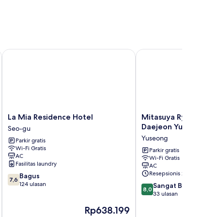
La Mia Residence Hotel
Mitasuya Ryokan Hote
La
Mitasuya
La Mia Residence Hotel
Mitasuya Ryokan Ho
Mia
Ryokan
Daejeon Yuseong
Seo-gu
Residence
Hotel
Yuseong
Parkir gratis
Hotel
by
Wi-Fi Gratis
Seo-
Anook
Parkir gratis
AC
Wi-Fi Gratis
gu
Daejeon
Fasilitas laundry
AC
Yuseong
Resepsionis 24/7
7.6
Bagus
Yuseong
7,6
dari
124 ulasan
8.0
Sangat Baik
8,0
10,
dari
33 ulasan
Bagus,
10,
Harga
Rp638.199
124
Sangat