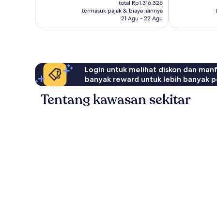
sekarang
752
1.033
total Rp1.316.326
Rp1.196.655
ulasan
termasuk pajak & biaya lainnya
ulasan
21 Agu - 22 Agu
Login untuk melihat diskon dan man
banyak reward untuk lebih banyak p
Tentang kawasan sekitar