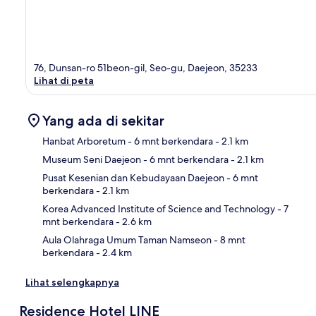
76, Dunsan-ro 51beon-gil, Seo-gu, Daejeon, 35233
Lihat di peta
Yang ada di sekitar
Hanbat Arboretum
- 6 mnt berkendara
- 2.1 km
Museum Seni Daejeon
- 6 mnt berkendara
- 2.1 km
Pet
Pusat Kesenian dan Kebudayaan Daejeon
- 6 mnt
berkendara
- 2.1 km
Korea Advanced Institute of Science and Technology
- 7
mnt berkendara
- 2.6 km
Aula Olahraga Umum Taman Namseon
- 8 mnt
berkendara
- 2.4 km
Lihat selengkapnya
Residence Hotel LINE