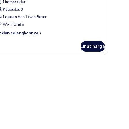
1 kamar tidur
ntuk
amar
Kapasitas 3
eluarga
1 queen dan 1 twin Besar
A)
Wi-Fi Gratis
ncian
ncian selengkapnya
bih
njut
Lihat harga
tuk
amar
luarga
an selimut bulu angsa
)