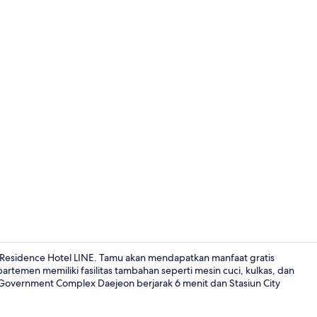
Kamar Twin S
Residence Hotel LINE. Tamu akan mendapatkan manfaat gratis
apartemen memiliki fasilitas tambahan seperti mesin cuci, kulkas, dan
 Government Complex Daejeon berjarak 6 menit dan Stasiun City
Resepsionis