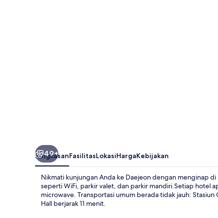
LINE
49+
Ringkasan
Fasilitas
Lokasi
Harga
Kebijakan
Nikmati kunjungan Anda ke Daejeon dengan menginap di 
seperti WiFi, parkir valet, dan parkir mandiri.Setiap hotel 
microwave. Transportasi umum berada tidak jauh: Stasiun
Hall berjarak 11 menit.