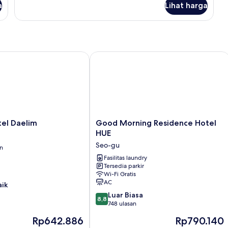
a
Lihat harga
 Daelim
Good Morning Residence Hotel HUE
Good
tel Daelim
Good Morning Residence Hotel
Morning
HUE
Residence
Seo-gu
an
Hotel
HUE
Fasilitas laundry
Tersedia parkir
Seo-
Wi-Fi Gratis
gu
AC
aik
8.8
Luar Biasa
8,8
dari
748 ulasan
10,
Harga
Harga
Rp642.886
Rp790.140
Luar