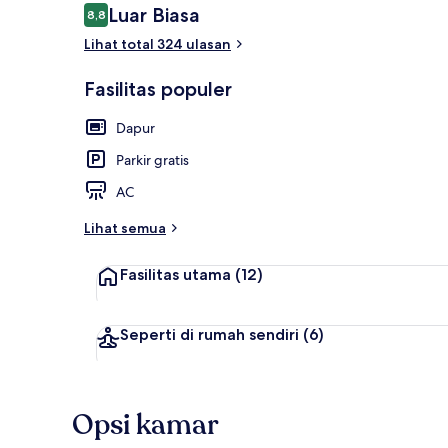
Ulasan
Luar Biasa
8,8
8,8 dari 10
Lihat total 324 ulasan
Area sarapan
Fasilitas populer
Dapur
Parkir gratis
AC
Lihat semua
Fasilitas utama
(12)
Seperti di rumah sendiri
(6)
Opsi kamar