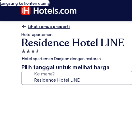
Langsung ke konten utama
Lihat semua properti
Hotel apartemen
Residence Hotel LINE
Properti
bintang
Hotel apartemen Daejeon dengan restoran
3.5
Pilih tanggal untuk melihat harga
Ke mana?
Galeri
foto
untuk
Residence
Hotel