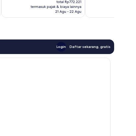
sekarang
ulasan
Baik,
total Rp772.221
Rp638.199
termasuk pajak & biaya lainnya
termasuk paj
33
21 Agu - 22 Agu
ulasan
Login
Daftar sekarang, gratis