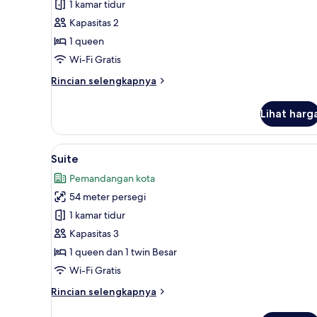
1 kamar tidur
untuk
Kamar
Kapasitas 2
Double
1 queen
Standar
Wi-Fi Gratis
Rincian
Rincian selengkapnya
lebih
lanjut
Lihat harg
untuk
Kamar
Double
Lihat
Suite | Seprai katun Mesir, se
12
Standar
Suite
semua
Pemandangan kota
foto
54 meter persegi
untuk
Suite
1 kamar tidur
Kapasitas 3
1 queen dan 1 twin Besar
Wi-Fi Gratis
Rincian
Rincian selengkapnya
lebih
lanjut