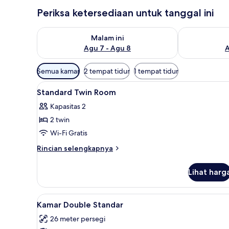
Periksa ketersediaan untuk tanggal ini
Periksa ketersediaan untuk malam ini Agu 7 - Agu 8
Periksa keter
Malam ini
Agu 7 - Agu 8
A
Filter
Semua kamar
2 tempat tidur
1 tempat tidur
tersedia
Lihat
Seprai katun Mesir, seprai pre
untuk
9
Standard Twin Room
semua
kamar
Kapasitas 2
foto
2 twin
untuk
Standard
Wi-Fi Gratis
Twin
Rincian
Rincian selengkapnya
Room
lebih
lanjut
Lihat harg
untuk
Standard
Twin
Lihat
Kamar Double Standar | Seprai
17
Room
Kamar Double Standar
semua
26 meter persegi
foto