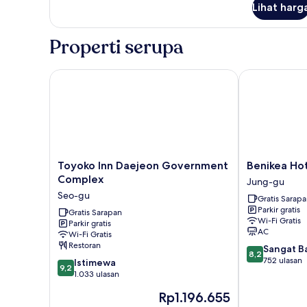
Lihat harg
untuk
Suite
Properti serupa
Toyoko Inn Daejeon Government Complex
Benikea Hotel
Toyoko
Benikea
Toyoko Inn Daejeon Government
Benikea Ho
Inn
Hotel
Complex
Jung-gu
Daejeon
Daelim
Seo-gu
Gratis Sarap
Government
Jung-
Parkir gratis
Complex
Gratis Sarapan
gu
Wi-Fi Gratis
Parkir gratis
Seo-
AC
Wi-Fi Gratis
gu
Restoran
8.2
Sangat B
8,2
dari
752 ulasan
9.2
Istimewa
9,2
10,
dari
1.033 ulasan
Sangat
10,
Harga
Rp1.196.655
Baik,
Istimewa,