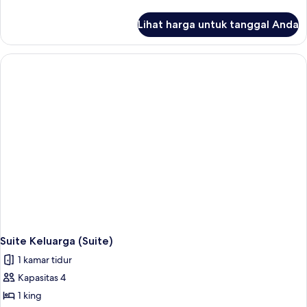
lebih
lanjut
Lihat harga untuk tanggal Anda
untuk
Suite
Superior
(Deluxe)
Suite Keluarga (Suite)
1 kamar tidur
Kapasitas 4
1 king