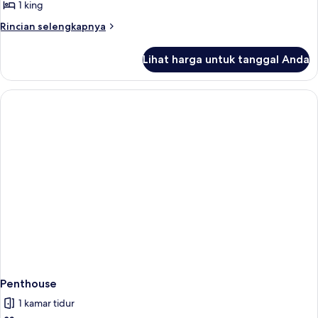
1 king
Rincian
Rincian selengkapnya
lebih
lanjut
Lihat harga untuk tanggal Anda
untuk
Suite
Royal
Penthouse
1 kamar tidur