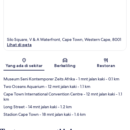
Silo Square, V & A Waterfront, Cape Town, Western Cape, 8001
Lihat di peta
Peta
Yang ada di sekitar
Berkeliling
Restoran
Museum Seni Kontemporer Zeits Afrika
- 1 mnt jalan kaki
- 0.1 km
Two Oceans Aquarium
- 12 mnt jalan kaki
- 1.1 km
Cape Town International Convention Centre
- 12 mnt jalan kaki
- 1.1
km
Long Street
- 14 mnt jalan kaki
- 1.2 km
Stadion Cape Town
- 18 mnt jalan kaki
- 1.6 km