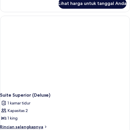
Lihat harga untuk tanggal Anda
untuk
Suite
(Duplex)
Suite Superior (Deluxe)
1 kamar tidur
Kapasitas 2
1 king
Rincian
Rincian selengkapnya