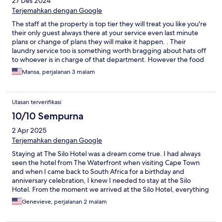
27 Des 2024
Terjemahkan dengan Google
The staff at the property is top tier they will treat you like you're
their only guest always there at your service even last minute
plans or change of plans they will make it happen. . Their
laundry service too is something worth bragging about hats off
to whoever is in charge of that department. However the food
menu had limited options Moreover the place (the room that I
Mansa, perjalanan 3 malam
was in) could do with just a little revamp or change of those
overly used items The Television channel list was also very
limited and almost depressing. After all said is done the place
Ulasan terverifikasi
will receive infinity stars from myself
10/10 Sempurna
2 Apr 2025
Terjemahkan dengan Google
Staying at The Silo Hotel was a dream come true. I had always
seen the hotel from The Waterfront when visiting Cape Town
and when I came back to South Africa for a birthday and
anniversary celebration, I knew I needed to stay at the Silo
Hotel. From the moment we arrived at the Silo Hotel, everything
was amazing. The staff were so warm and welcoming and
Genevieve, perjalanan 2 malam
everyone is absolutely delightful. There is so much joy and
culture in this beautiful hotel. Our room got upgraded to a