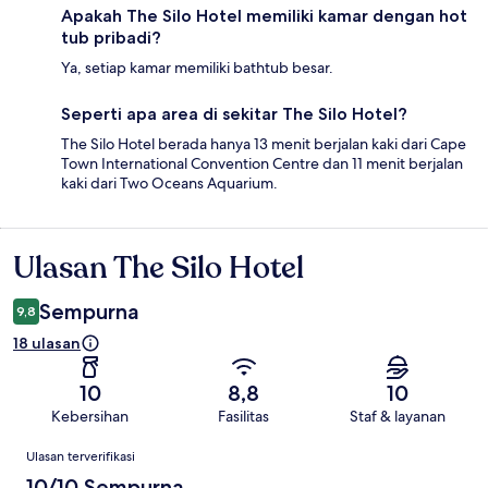
Apakah The Silo Hotel memiliki kamar dengan hot
tub pribadi?
Ya, setiap kamar memiliki bathtub besar.
Seperti apa area di sekitar The Silo Hotel?
The Silo Hotel berada hanya 13 menit berjalan kaki dari Cape
Town International Convention Centre dan 11 menit berjalan
kaki dari Two Oceans Aquarium.
Ulasan The Silo Hotel
Ulasan
Sempurna
9,8
18 ulasan
10
8,8
10
Kebersihan
Fasilitas
Staf & layanan
Ulasan
Ulasan terverifikasi
10/10 Sempurna