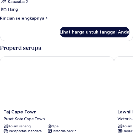
Kapasitas 2
1 king
Rincian
Rincian selengkapnya
lebih
lanjut
Lihat harga untuk tanggal Anda
untuk
Penthouse
Properti serupa
Taj Cape Town
Lawhill 
Taj
Lawhill
Taj Cape Town
Lawhil
Cape
Luxury
Pusat Kota Cape Town
Victoria
Town
Apartme
Kolam renang
Spa
Kolam
Pusat
Victoria
Transportasi bandara
Tersedia parkir
Dapur
Kota
and