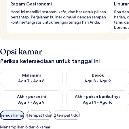
Ragam Gastronomi
Libura
Hotel ini memiliki restoran, kafe, dan bar untuk pilihan
Spa den
bersantap. Perjalanan kuliner dimulai dengan sarapan
harian, 
kontinental gratis untuk mengisi tenaga hari Anda.
tamu da
berenda
Opsi kamar
Periksa ketersediaan untuk tanggal ini
Periksa ketersediaan untuk malam ini Agu 7 - Agu 8
Periksa ketersediaan untuk be
Malam ini
Besok
Agu 7 - Agu 8
Agu 8 - Agu 9
Periksa ketersediaan untuk akhir pekan ini Agu 7 - Agu 9
Periksa ketersediaan untuk ak
Akhir pekan ini
Akhir pekan berikutnya
Agu 7 - Agu 9
Agu 14 - Agu 16
Filter
Semua kamar
1 tempat tidur
2 tempat tidur
tersedia
untuk
Menampilkan 6 dari 6 kamar