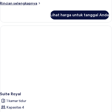
Rincian
Rincian selengkapnya
lebih
lanjut
Lihat harga untuk tanggal Anda
untuk
Suite
Keluarga
(Suite)
Suite Royal
1 kamar tidur
Kapasitas 4