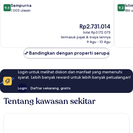
Cape
Alfred
9.6
9.2
Sempurna
Ist
9,6
9,2
Town
Waterfr
dari
dari
1.003 ulasan
186 u
10,
10,
Sempurna,
Istimew
Harga
Rp2.731.014
1.003
186
sekarang
ulasan
ulasan
total Rp3.172.073
Rp2.731.014
termasuk pajak & biaya lainnya
9 Agu - 10 Agu
Bandingkan dengan properti serupa
Login untuk melihat diskon dan manfaat yang memenuhi
syarat. Lebih banyak reward untuk lebih banyak petualangan!
Login
Daftar sekarang, gratis
Tentang kawasan sekitar