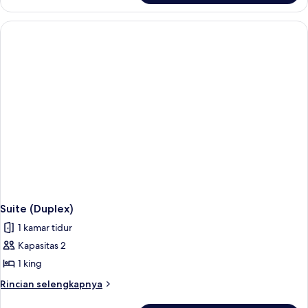
Kamar
(Silo)
Suite (Duplex)
1 kamar tidur
Kapasitas 2
1 king
Rincian
Rincian selengkapnya
lebih
lanjut