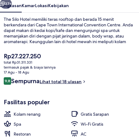
37+
Ringkasan
Kamar
Lokasi
Kebijakan
The Silo Hotel memiliki teras rooftop dan berada 15 menit
berkendara dari Cape Town International Convention Centre. Anda
dapat makan di kedai kopi/kafe dan mengunjungi spa untuk
memanjakan diri dengan pijat jaringan dalam, body wrap, atau
aromaterapi. Keunggulan lain di hotel mewah ini meliputi kolam
renang outdoor, bar/lounge, dan pusat kebugaran.
Harga
Rp27.227.250
saat
total Rp31.311.331
ini
termasuk pajak & biaya lainnya
Deluxe Superior | Pemandangan dari 
Rp27.227.250
17 Agu - 18 Agu
Ulasan
Sempurna
9,8
Lihat total 18 ulasan
9,8 dari 10
Fasilitas populer
Kolam renang
Gratis Sarapan
Spa
Wi-Fi Gratis
Restoran
AC