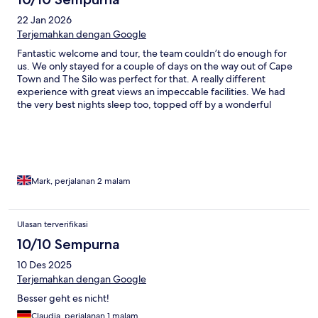
22 Jan 2026
Terjemahkan dengan Google
Fantastic welcome and tour, the team couldn’t do enough for
us. We only stayed for a couple of days on the way out of Cape
Town and The Silo was perfect for that. A really different
experience with great views an impeccable facilities. We had
the very best nights sleep too, topped off by a wonderful
breakfast. We’ll make a point of stopping by again on our next
visit.
Mark, perjalanan 2 malam
Ulasan terverifikasi
10/10 Sempurna
10 Des 2025
Terjemahkan dengan Google
Besser geht es nicht!
Claudia, perjalanan 1 malam