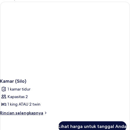
kamar
Kamar (Silo)
1 kamar tidur
Kapasitas 2
1 king ATAU 2 twin
Rincian
Rincian selengkapnya
lebih
lanjut
Lihat harga untuk tanggal Anda
untuk