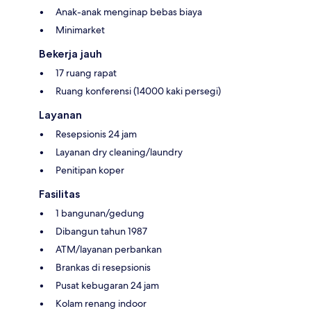
Anak-anak menginap bebas biaya
Minimarket
Bekerja jauh
17 ruang rapat
Ruang konferensi (14000 kaki persegi)
Layanan
Resepsionis 24 jam
Layanan dry cleaning/laundry
Penitipan koper
Fasilitas
1 bangunan/gedung
Dibangun tahun 1987
ATM/layanan perbankan
Brankas di resepsionis
Pusat kebugaran 24 jam
Kolam renang indoor