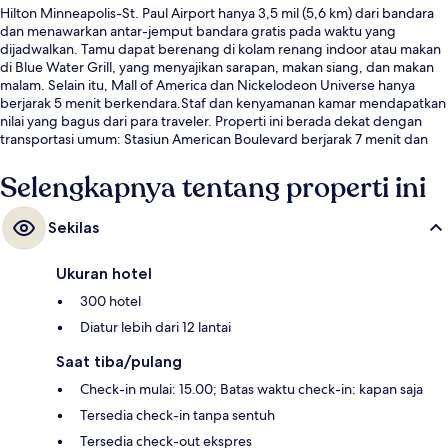
Hilton Minneapolis-St. Paul Airport hanya 3,5 mil (5,6 km) dari bandara
dan menawarkan antar-jemput bandara gratis pada waktu yang
dijadwalkan. Tamu dapat berenang di kolam renang indoor atau makan
di Blue Water Grill, yang menyajikan sarapan, makan siang, dan makan
malam. Selain itu, Mall of America dan Nickelodeon Universe hanya
berjarak 5 menit berkendara.Staf dan kenyamanan kamar mendapatkan
nilai yang bagus dari para traveler. Properti ini berada dekat dengan
transportasi umum: Stasiun American Boulevard berjarak 7 menit dan
Stasiun Bloomington Central berjarak 13 menit.
Selengkapnya tentang properti ini
Sekilas
Ukuran hotel
300 hotel
Diatur lebih dari 12 lantai
Saat tiba/pulang
Check-in mulai: 15.00; Batas waktu check-in: kapan saja
Tersedia check-in tanpa sentuh
Tersedia check-out ekspres