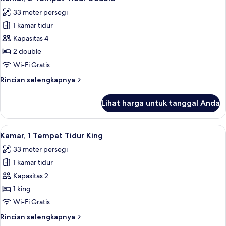
semua
Accessible
33 meter persegi
with
foto
Bathtub
1 kamar tidur
untuk
Kamar,
Kapasitas 4
2
2 double
Tempat
Wi-Fi Gratis
Tidur
Rincian
Rincian selengkapnya
Double
lebih
lanjut
Lihat harga untuk tanggal Anda
untuk
Kamar,
2
Lihat
Seprai Frette Italia, seprai premium, 
5
Tempat
Kamar, 1 Tempat Tidur King
semua
Tidur
33 meter persegi
Double
foto
1 kamar tidur
untuk
Kamar,
Kapasitas 2
1
1 king
Tempat
Wi-Fi Gratis
Tidur
Rincian
Rincian selengkapnya
King
lebih