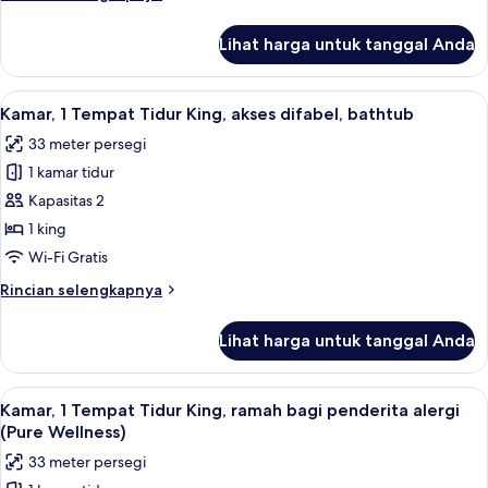
King,
lebih
akses
lanjut
Lihat harga untuk tanggal Anda
untuk
difabel
Kamar,
(Roll-
1
Lihat
Seprai Frette Italia, seprai premium, 
In
5
Tempat
Kamar, 1 Tempat Tidur King, akses difabel, bathtub
semua
Shower)
Tidur
33 meter persegi
King,
foto
akses
1 kamar tidur
untuk
difabel
Kamar,
Kapasitas 2
(Roll-
1
In
1 king
Shower)
Tempat
Wi-Fi Gratis
Tidur
Rincian
Rincian selengkapnya
King,
lebih
akses
lanjut
Lihat harga untuk tanggal Anda
untuk
difabel,
Kamar,
bathtub
1
Lihat
Seprai Frette Italia, seprai premium, 
5
Tempat
Kamar, 1 Tempat Tidur King, ramah bagi penderita alergi
semua
Tidur
(Pure Wellness)
King,
foto
33 meter persegi
akses
untuk
difabel,