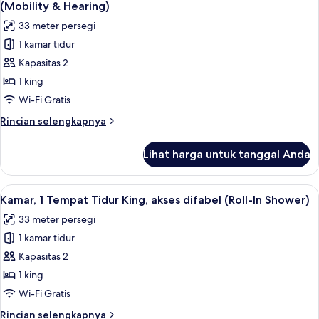
semua
Tidur
(Mobility & Hearing)
Double,
foto
33 meter persegi
akses
untuk
difabel,
1 kamar tidur
Kamar,
bathtub
Kapasitas 2
1
Tempat
1 king
Tidur
Wi-Fi Gratis
King,
Rincian
Rincian selengkapnya
akses
lebih
difabel,
lanjut
Lihat harga untuk tanggal Anda
untuk
bathtub
Kamar,
(Mobility
1
Lihat
Seprai Frette Italia, seprai premium, 
&
6
Tempat
Kamar, 1 Tempat Tidur King, akses difabel (Roll-In Shower)
semua
Tidur
Hearing)
33 meter persegi
King,
foto
akses
1 kamar tidur
untuk
difabel,
Kamar,
Kapasitas 2
bathtub
1
(Mobility
1 king
&
Tempat
Wi-Fi Gratis
Hearing)
Tidur
Rincian
Rincian selengkapnya