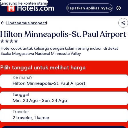
Langsung ke konten utama
Dapatkan aplikasinya
Lihat semua properti
Hilton Minneapolis-St. Paul Airport
Properti
bintang
Hotel cocok untuk keluarga dengan kolam renang indoor, di dekat
4.0
Suaka Margasatwa Nasional Minnesota Valley
Pilih tanggal untuk melihat harga
Ke mana?
Tanggal
Traveler