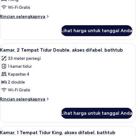
1
Wi-Fi Gratis
Tempat
Rincian
Rincian selengkapnya
Tidur
lebih
King
lanjut
Lihat harga untuk tanggal Anda
untuk
Suite
Junior,
Lihat
Seprai Frette Italia, seprai premium, 
5
1
Kamar, 2 Tempat Tidur Double, akses difabel, bathtub
semua
Tempat
33 meter persegi
Tidur
foto
King
1 kamar tidur
untuk
Kamar,
Kapasitas 4
2
2 double
Tempat
Wi-Fi Gratis
Tidur
Rincian
Rincian selengkapnya
Double,
lebih
akses
lanjut
Lihat harga untuk tanggal Anda
untuk
difabel,
Kamar,
bathtub
2
Lihat
Seprai Frette Italia, seprai premium, 
5
Tempat
Kamar, 1 Tempat Tidur King, akses difabel, bathtub