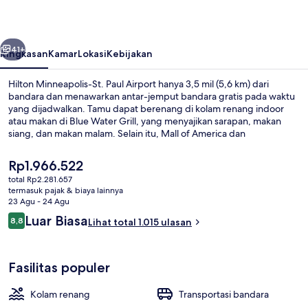
Paul
Airport
belumnya
Berikutnya
41+
Ringkasan
Kamar
Lokasi
Kebijakan
Hilton Minneapolis-St. Paul Airport hanya 3,5 mil (5,6 km) dari
bandara dan menawarkan antar-jemput bandara gratis pada waktu
yang dijadwalkan. Tamu dapat berenang di kolam renang indoor
atau makan di Blue Water Grill, yang menyajikan sarapan, makan
siang, dan makan malam. Selain itu, Mall of America dan
Nickelodeon Universe hanya berjarak 5 menit berkendara.Staf dan
kenyamanan kamar mendapatkan nilai yang bagus dari para
Harga
Rp1.966.522
traveler. Properti ini berada dekat dengan transportasi umum:
saat
total Rp2.281.657
Stasiun American Boulevard berjarak 7 menit dan Stasiun
ini
termasuk pajak & biaya lainnya
Bloomington Central berjarak 13 menit.
Seprai Frette Italia, seprai premium, 
Rp1.966.522
23 Agu - 24 Agu
Ulasan
Luar Biasa
8,8
Lihat total 1.015 ulasan
8,8 dari 10
Fasilitas populer
Kolam renang
Transportasi bandara