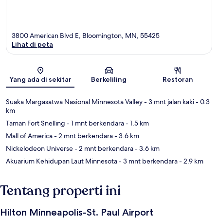
3800 American Blvd E, Bloomington, MN, 55425
Lihat di peta
Peta
Yang ada di sekitar
Berkeliling
Restoran
Suaka Margasatwa Nasional Minnesota Valley
- 3 mnt jalan kaki
- 0.3
km
Taman Fort Snelling
- 1 mnt berkendara
- 1.5 km
Mall of America
- 2 mnt berkendara
- 3.6 km
Nickelodeon Universe
- 2 mnt berkendara
- 3.6 km
Akuarium Kehidupan Laut Minnesota
- 3 mnt berkendara
- 2.9 km
Tentang properti ini
Hilton Minneapolis-St. Paul Airport