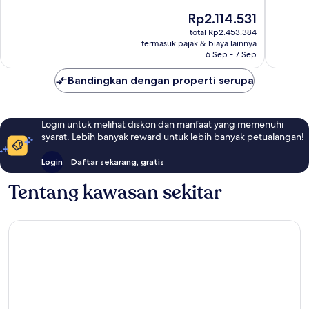
Istimewa,
Sangat
Harga
Rp2.114.531
2.450
Baik,
sekarang
ulasan
3.104
total Rp2.453.384
Rp2.114.531
ulasan
termasuk pajak & biaya lainnya
6 Sep - 7 Sep
Bandingkan dengan properti serupa
Login untuk melihat diskon dan manfaat yang memenuhi
syarat. Lebih banyak reward untuk lebih banyak petualangan!
Login
Daftar sekarang, gratis
Tentang kawasan sekitar