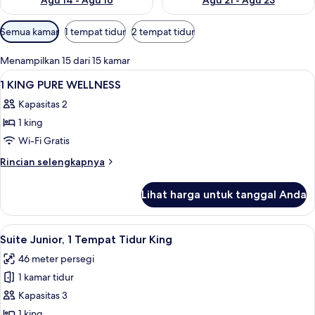
Agu 14 - Agu 16
Agu 21 - Agu 23
Filter
Semua kamar
1 tempat tidur
2 tempat tidur
tersedia
untuk
Menampilkan 15 dari 15 kamar
kamar
Lihat
Seprai Frette Italia, seprai premium, 
4
1 KING PURE WELLNESS
semua
Kapasitas 2
foto
1 king
untuk
1
Wi-Fi Gratis
KING
Rincian
Rincian selengkapnya
PURE
lebih
lanjut
WELLNESS
Lihat harga untuk tanggal Anda
untuk
1
KING
Lihat
Suite Junior, 1 Tempat Tidur King | Are
8
PURE
Suite Junior, 1 Tempat Tidur King
semua
WELLNESS
46 meter persegi
foto
1 kamar tidur
untuk
Suite
Kapasitas 3
Junior,
1 king