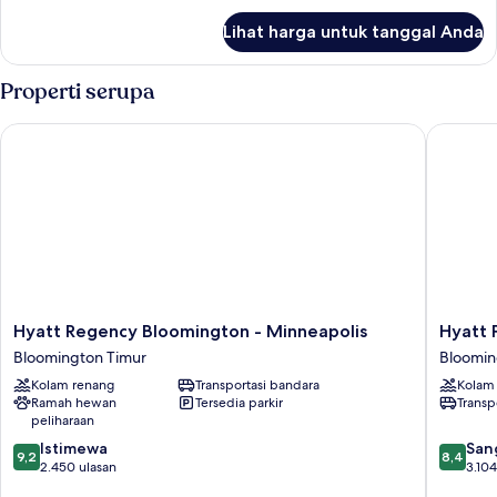
lanjut
Lihat harga untuk tanggal Anda
untuk
Kamar,
1
Properti serupa
Tempat
Tidur
Hyatt Regency Bloomington - Minneapolis
Hyatt Pl
King
Hyatt
Hyatt
Hyatt Regency Bloomington - Minneapolis
Hyatt 
Regency
Place
Bloomington Timur
Bloomin
Bloomington
Minneap
Kolam renang
Transportasi bandara
Kolam
-
Airport-
Ramah hewan
Tersedia parkir
Transp
Minneapolis
South
peliharaan
Bloomington
Bloomin
9.2
8.4
Timur
Istimewa
Timur
San
9,2
8,4
dari
dari
2.450 ulasan
3.104
10,
10,