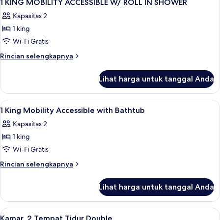
(Hearing
16
1
1 KING MOBILITY ACCESSIBLE W/ ROLL IN SHOWER
semua
Tempat
&
Kapasitas 2
Tidur
foto
Mobility)
King,
1 king
untuk
akses
1
Wi-Fi Gratis
difabel,
KING
bathtub
Rincian
Rincian selengkapnya
(Hearing
MOBILITY
lebih
&
lanjut
ACCESSIBLE
Lihat harga untuk tanggal Anda
Mobility)
untuk
W/
1
ROLL
KING
Lihat
Seprai Frette Italia, seprai premium, 
12
IN
MOBILITY
1 King Mobility Accessible with Bathtub
semua
ACCESSIBLE
SHOWER
Kapasitas 2
W/
foto
ROLL
1 king
untuk
IN
1
Wi-Fi Gratis
SHOWER
King
Rincian
Rincian selengkapnya
Mobility
lebih
lanjut
Accessible
Lihat harga untuk tanggal Anda
untuk
with
1
Bathtub
King
Lihat
Seprai Frette Italia, seprai premium, 
5
Mobility
Kamar, 2 Tempat Tidur Double