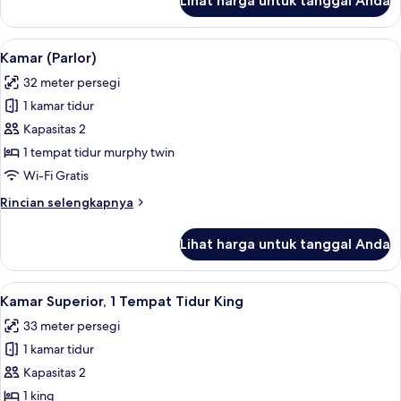
Lihat harga untuk tanggal Anda
untuk
penderita
Kamar,
alergi
2
Lihat
Seprai Frette Italia, seprai premium, 
(Pure
4
Tempat
Kamar (Parlor)
semua
Tidur
Wellness)
32 meter persegi
Double,
foto
ramah
1 kamar tidur
untuk
bagi
Kamar
Kapasitas 2
penderita
(Parlor)
alergi
1 tempat tidur murphy twin
(Pure
Wi-Fi Gratis
Wellness)
Rincian
Rincian selengkapnya
lebih
lanjut
Lihat harga untuk tanggal Anda
untuk
Kamar
(Parlor)
Lihat
Seprai Frette Italia, seprai premium, 
4
Kamar Superior, 1 Tempat Tidur King
semua
33 meter persegi
foto
1 kamar tidur
untuk
Kamar
Kapasitas 2
Superior,
1 king