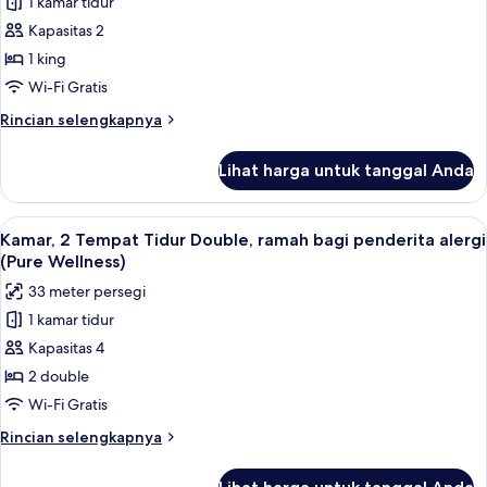
1 kamar tidur
Kamar,
bathtub
Kapasitas 2
1
Tempat
1 king
Tidur
Wi-Fi Gratis
King,
Rincian
Rincian selengkapnya
ramah
lebih
bagi
lanjut
Lihat harga untuk tanggal Anda
untuk
penderita
Kamar,
alergi
1
Lihat
Seprai Frette Italia, seprai premium, 
(Pure
5
Tempat
Kamar, 2 Tempat Tidur Double, ramah bagi penderita alergi
semua
Tidur
Wellness)
(Pure Wellness)
King,
foto
33 meter persegi
ramah
untuk
bagi
1 kamar tidur
Kamar,
penderita
Kapasitas 4
2
alergi
(Pure
Tempat
2 double
Wellness)
Tidur
Wi-Fi Gratis
Double,
Rincian
Rincian selengkapnya
ramah
lebih
bagi
lanjut