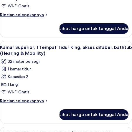
1
Wi-Fi Gratis
Tempat
Rincian
Rincian selengkapnya
Tidur
lebih
King
lanjut
Lihat harga untuk tanggal Anda
untuk
Kamar
Superior,
Lihat
Seprai Frette Italia, seprai premium, 
4
1
Kamar Superior, 1 Tempat Tidur King, akses difabel, bathtub
semua
Tempat
(Hearing & Mobility)
Tidur
foto
32 meter persegi
King
untuk
1 kamar tidur
Kamar
Kapasitas 2
Superior,
1
1 king
Tempat
Wi-Fi Gratis
Tidur
Rincian
Rincian selengkapnya
King,
lebih
akses
lanjut
Lihat harga untuk tanggal Anda
untuk
difabel,
Kamar
bathtub
Superior,
Lihat
Seprai Frette Italia, seprai premium, 