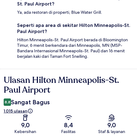
St. Paul Airport?
Ya, ada restoran di properti, Blue Water Grill.
Seperti apa area di sekitar Hilton Minneapolis-St.
Paul Airport?
Hilton Minneapolis-St. Paul Airport berada di Bloomington
Timur, 6 menit berkendara dari Minneapolis, MN (MSP-
Bandara Internasional Minneapolis-St. Paul) dan 16 menit
berjalan kaki dari Taman Fort Snelling.
Ulasan Hilton Minneapolis-St.
Ulasan
Paul Airport
Sangat Bagus
8,8
1.015 ulasan
9,0
8,4
9,0
Kebersihan
Fasilitas
Staf & layanan