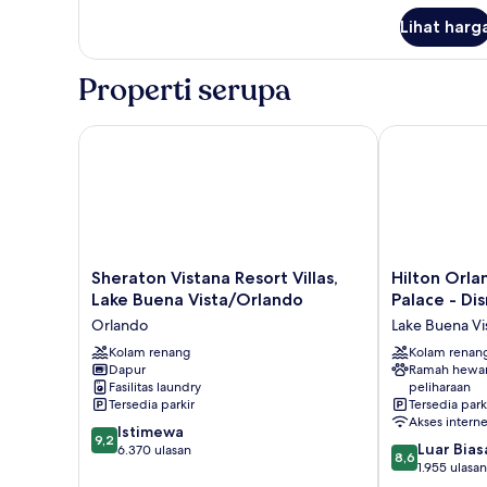
Queen
lanjut
(Hearing
Lihat harg
untuk
Accessible)
Kamar,
2
Properti serupa
Tempat
Tidur
Queen
Sheraton Vistana Resort Villas, Lake Buena Vista/Or
Hilton Orland
(Hearing
Accessible)
Sheraton
Hilton
Sheraton Vistana Resort Villas,
Hilton Orla
Vistana
Orlando
Lake Buena Vista/Orlando
Palace - Di
Resort
Buena
Orlando
Lake Buena Vi
Villas,
Vista
Lake
Kolam renang
Palace
Kolam renan
Dapur
Ramah hewa
Buena
-
Fasilitas laundry
peliharaan
Vista/Orlando
Disney
Tersedia parkir
Tersedia park
Orlando
Springs®
Akses interne
9.2
Istimewa
Area
9,2
8.6
Luar Bias
dari
6.370 ulasan
Lake
8,6
dari
1.955 ulasan
10,
Buena