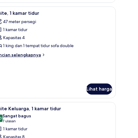
t, brankas, dan meja kerja
ihat
Seprai premium, bantalan ekstra lembut, bran
empat
16
ite, 1 kamar tidur
dur
emua
ng,
47 meter persegi
oto
emandangan
1 kamar tidur
ntuk
lam
ite,
Kapasitas 4
nang
1 king dan 1 tempat tidur sofa double
amar
ncian
ncian selengkapnya
idur
bih
njut
tuk
ite,
mar
Lihat harga
dur
dangan kolam renang | Seprai premium, bantalan ekstra lembut, brankas, dan
ihat
Seprai premium, bantalan ekstra lembut, bran
9
ite Keluarga, 1 kamar tidur
emua
Sangat bagus
oto
0
8,0 dari 10
(7
7 ulasan
ntuk
ulasan)
1 kamar tidur
uite
Kapasitas 8