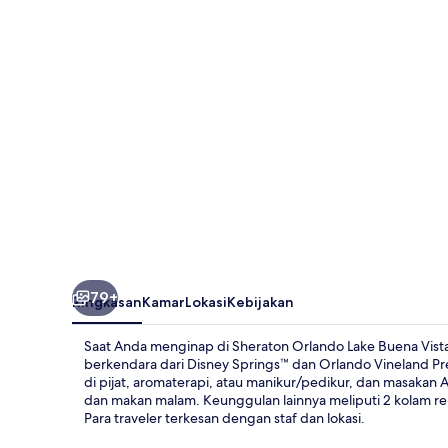
Buena
Vista
Resort
-
NEWLY
RENOVATED!
79+
Ringkasan
Kamar
Lokasi
Kebijakan
Saat Anda menginap di Sheraton Orlando Lake Buena Vis
berkendara dari Disney Springs™ dan Orlando Vineland P
di pijat, aromaterapi, atau manikur/pedikur, dan masakan 
dan makan malam. Keunggulan lainnya meliputi 2 kolam re
Para traveler terkesan dengan staf dan lokasi.