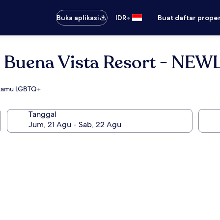
•
Buka aplikasi
IDR
Buat daftar prope
e Buena Vista Resort - NE
k tamu LGBTQ+
Tanggal