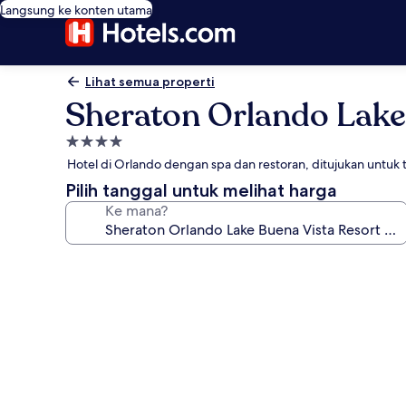
Langsung ke konten utama
Lihat semua properti
Sheraton Orlando Lak
Properti
bintang
Hotel di Orlando dengan spa dan restoran, ditujukan untu
4.0
Pilih tanggal untuk melihat harga
Ke mana?
Galeri
foto
untuk
Sheraton
Orlando
Lake