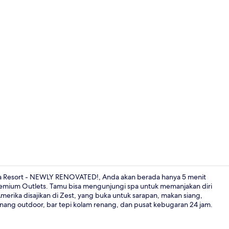
Ruang peraw
ta Resort - NEWLY RENOVATED!, Anda akan berada hanya 5 menit
remium Outlets. Tamu bisa mengunjungi spa untuk memanjakan diri
Amerika disajikan di Zest, yang buka untuk sarapan, makan siang,
Seprai premi
nang outdoor, bar tepi kolam renang, dan pusat kebugaran 24 jam.