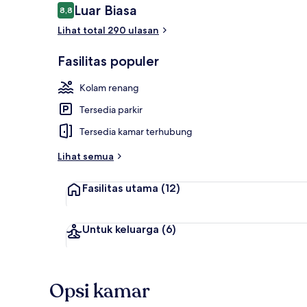
Ulasan
Luar Biasa
8,8
8,8 dari 10
Lihat total 290 ulasan
2 kolam ren
Fasilitas populer
Kolam renang
Tersedia parkir
Tersedia kamar terhubung
Lihat semua
Fasilitas utama
(12)
Untuk keluarga
(6)
Opsi kamar