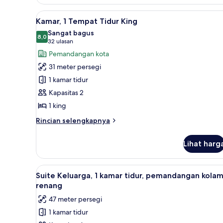
Kamar,
2
Lihat
Seprai premium, bantalan ekst
10
Tempat
Kamar, 1 Tempat Tidur King
semua
Tidur
Sangat bagus
Queen
foto
8,0
8,0 dari 10
(32
32 ulasan
untuk
ulasan)
Pemandangan kota
Kamar,
31 meter persegi
1
1 kamar tidur
Tempat
Kapasitas 2
Tidur
1 king
King
Rincian
Rincian selengkapnya
lebih
lanjut
Lihat harg
untuk
Kamar,
1
Lihat
Seprai premium, bantalan ekst
11
Tempat
Suite Keluarga, 1 kamar tidur, pemandangan kola
semua
Tidur
renang
King
foto
47 meter persegi
untuk
1 kamar tidur
Suite