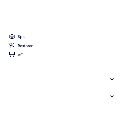
ang outdoor, dengan cabana (dengan biaya tambahan)
Spa
Restoran
AC