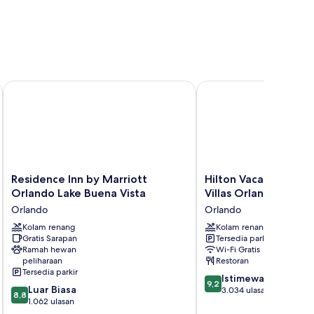
net Creek
Residence Inn by Marriott Orlando Lake Buena Vista
Hilton Vacation Club G
Residence
Hilton
Residence Inn by Marriott
Hilton Vacation Clu
Inn
Vacation
Orlando Lake Buena Vista
Villas Orlando
by
Club
Orlando
Orlando
Marriott
Grande
Orlando
Kolam renang
Villas
Kolam renang
Gratis Sarapan
Tersedia parkir
Lake
Orlando
Ramah hewan
Wi-Fi Gratis
Buena
Orlando
peliharaan
Restoran
Vista
Tersedia parkir
9.2
Orlando
Istimewa
9,2
8.8
Luar Biasa
dari
3.034 ulasan
8,8
dari
1.062 ulasan
10,