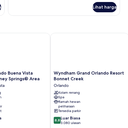
Queen
untuk
a
(Mobility/Hearing
Lihat harga
Kamar,
Access,
2
Tempat
Roll-
Tidur
In
Queen
Shwr)
(Mobility/Hearing
lando
o Buena Vista Palace - Disney Springs® Area
Wyndham Grand Orlando Resort Bon
Access,
Roll-
In
Shwr)
Wyndham
ndo Buena Vista
Wyndham Grand Orlando Resort
Grand
sney Springs® Area
Bonnet Creek
Orlando
sta
Orlando
Resort
g
Bonnet
Kolam renang
n
Spa
Creek
Ramah hewan
Orlando
ir
peliharaan
t
Tersedia parkir
8.8
a
Luar Biasa
8,8
dari
3.080 ulasan