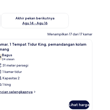
n ini Agu 7 - Agu 9
Periksa ketersediaan untuk akhir pekan berikutnya Agu 14 - A
Akhir pekan berikutnya
Agu 14 - Agu 16
Menampilkan 17 dari 17 kamar
t, brankas, dan meja kerja
ihat
Seprai premium, bantalan ekstra lembut, bran
8
amar, 1 Tempat Tidur King, pemandangan kolam
emua
enang
oto
Bagus
8
ntuk
7,8 dari 10
(24
24 ulasan
amar,
ulasan)
31 meter persegi
1 kamar tidur
empat
Kapasitas 2
idur
1 king
ing,
ncian
emandangan
ncian selengkapnya
bih
olam
njut
enang
Lihat harga
tuk
mar,