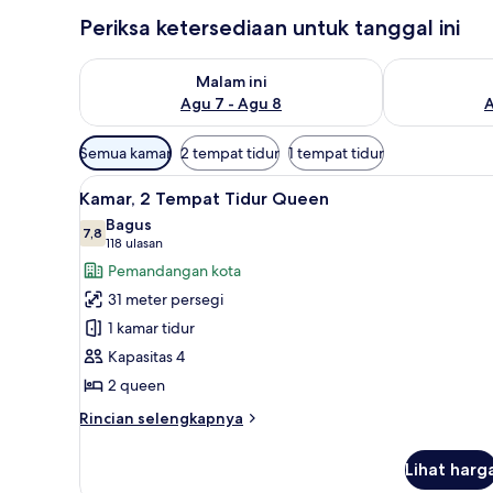
Periksa ketersediaan untuk tanggal ini
Periksa ketersediaan untuk malam ini Agu 7 - Agu 8
Periksa keter
Malam ini
Agu 7 - Agu 8
A
Filter
Semua kamar
2 tempat tidur
1 tempat tidur
tersedia
Lihat
Seprai premium, bantalan ekst
untuk
9
Kamar, 2 Tempat Tidur Queen
semua
kamar
Bagus
foto
7,8
7,8 dari 10
(118
118 ulasan
untuk
ulasan)
Pemandangan kota
Kamar,
31 meter persegi
2
1 kamar tidur
Tempat
Kapasitas 4
Tidur
2 queen
Queen
Rincian
Rincian selengkapnya
lebih
lanjut
Lihat harg
untuk