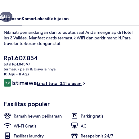
Vallées
belumnya
Berikutnya
43+
Ringkasan
Kamar
Lokasi
Kebijakan
Nikmati pemandangan dari teras atas saat Anda menginap di Hotel
les 3 Vallées. Manfaat gratis termasuk WiFi dan parkir mandiri.Para
traveler terkesan dengan staf.
Harga
Rp1.607.854
saat
total Rp1.845.971
ini
termasuk pajak & biaya lainnya
Rp1.607.854
10 Agu - 11 Agu
Ulasan
Istimewa
9,2
Lihat total 341 ulasan
Bagian depan properti
9,2 dari 10
Fasilitas populer
Ramah hewan peliharaan
Parkir gratis
Wi-Fi Gratis
AC
Fasilitas laundry
Resepsionis 24/7