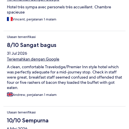
Hotel très sympa avec personels très accueillant. Chambre
spacieuse
Vincent, perjalanan 1 malam
Ulasan terverifikasi
8/10 Sangat bagus
31 Jul 2026
Terjemahkan dengan Google
A clean, comfortable Travelodge/Premier Inn style hotel which
was perfectly adequate for a mid-journey stop. Check in staff
were great, breakfast staff seemed confused and offended that
four or five rashers of bacon they loaded the buffet with got
eaten.
Andrew, perjalanan 1 malam
Ulasan terverifikasi
10/10 Sempurna
6 Mei 2026