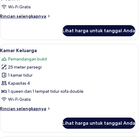
Kota,
Wi-Fi Gratis
2
Rincian
Rincian selengkapnya
Tempat
lebih
Tidur
lanjut
Lihat harga untuk tanggal Anda
untuk
Twin
Kamar
Twin
Lihat
Kamar Keluarga | Seprai premium, mej
6
Kota,
Kamar Keluarga
semua
2
Pemandangan bukit
Tempat
foto
Tidur
25 meter persegi
untuk
Twin
Kamar
1 kamar tidur
Keluarga
Kapasitas 4
1 queen dan 1 tempat tidur sofa double
Wi-Fi Gratis
Rincian
Rincian selengkapnya
lebih
lanjut
Lihat harga untuk tanggal Anda
untuk
Kamar
Keluarga
Kamar Triple Klasik | Seprai premium, 