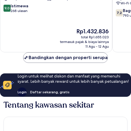
Wi-Fi 
Cap
9.0
Istimewa
9,0
7.2
Saran
Bag
dari
268 ulasan
7,2
dari
Saran
793 
10,
10,
Istimewa,
Bagus,
268
Harga
Rp1.432.836
793
ulasan
sekarang
ulasan
total Rp1.655.023
Rp1.432.836
termasuk pajak & biaya lainnya
11 Agu - 12 Agu
Bandingkan dengan properti serupa
Login untuk melihat diskon dan manfaat yang memenuhi
syarat. Lebih banyak reward untuk lebih banyak petualangan!
Login
Daftar sekarang, gratis
Tentang kawasan sekitar