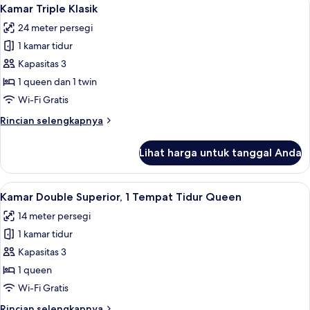
Lihat
4
Kamar Triple Klasik
semua
24 meter persegi
foto
1 kamar tidur
untuk
Kamar
Kapasitas 3
Triple
1 queen dan 1 twin
Klasik
Wi-Fi Gratis
Rincian
Rincian selengkapnya
lebih
lanjut
Lihat harga untuk tanggal Anda
untuk
Kamar
Triple
Lihat
Kamar Double Superior, 1 Tempat Tidu
5
Klasik
Kamar Double Superior, 1 Tempat Tidur Queen
semua
14 meter persegi
foto
1 kamar tidur
untuk
Kamar
Kapasitas 3
Double
1 queen
Superior,
Wi-Fi Gratis
1
Rincian
Rincian selengkapnya