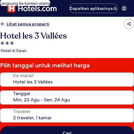
Langsung ke konten utama
Dapatkan aplikasinya
Lihat semua properti
Hotel les 3 Vallées
Properti
bintang
Hotel di Saran
3.0
Pilih tanggal untuk melihat harga
Ke mana?
Tanggal
Traveler
Cari