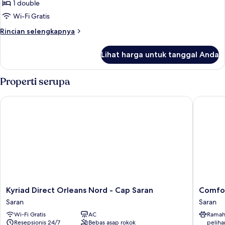
1 double
Double
Superior,
Wi-Fi Gratis
difabel
Rincian
Rincian selengkapnya
mobilitas,
lebih
lanjut
Bebas
Lihat harga untuk tanggal Anda
untuk
Asap
Kamar
Rokok
Double
Properti serupa
Superior,
difabel
Kyriad Direct Orleans Nord - Cap Saran
Comfort 
mobilitas,
Bebas
Asap
Rokok
Kyriad
Comfort
Kyriad Direct Orleans Nord - Cap Saran
Comfor
Direct
Hotel
Saran
Saran
Orleans
Orleans
Wi-Fi Gratis
AC
Ramah
Nord
Saran
Resepsionis 24/7
Bebas asap rokok
peliha
-
Saran