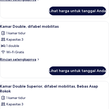
Tempat
lebih
Tidur
lanjut
Lihat harga untuk tanggal Anda
untuk
Queen
Kamar
Double
Lihat
Kamar Double, difabel mobilitas | Sep
4
Superior,
Kamar Double, difabel mobilitas
semua
1
1 kamar tidur
Tempat
foto
Tidur
Kapasitas 3
untuk
Queen
Kamar
1 double
Double,
Wi-Fi Gratis
difabel
Rincian
Rincian selengkapnya
mobilitas
lebih
lanjut
Lihat harga untuk tanggal Anda
untuk
Kamar
Double,
Lihat
Kamar Double Superior, difabel mobili
4
difabel
Kamar Double Superior, difabel mobilitas, Bebas Asap
semua
mobilitas
Rokok
foto
1 kamar tidur
untuk
Kapasitas 3
Kamar