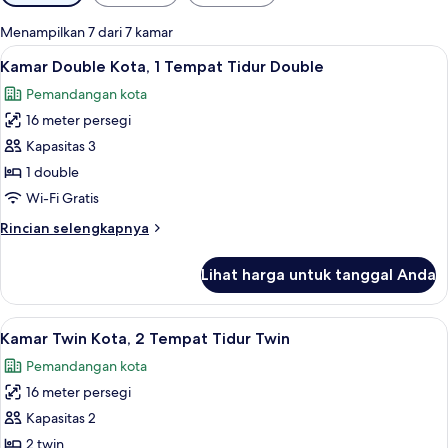
tersedia
untuk
Menampilkan 7 dari 7 kamar
kamar
Lihat
Kamar Double Kota, 1 Tempat Tidur Do
6
Kamar Double Kota, 1 Tempat Tidur Double
semua
Pemandangan kota
foto
16 meter persegi
untuk
Kamar
Kapasitas 3
Double
1 double
Kota,
Wi-Fi Gratis
1
Rincian
Rincian selengkapnya
Tempat
lebih
Tidur
lanjut
Lihat harga untuk tanggal Anda
untuk
Double
Kamar
Double
Lihat
Kamar Twin Kota, 2 Tempat Tidur Twi
5
Kota,
Kamar Twin Kota, 2 Tempat Tidur Twin
semua
1
Pemandangan kota
Tempat
foto
Tidur
16 meter persegi
untuk
Double
Kamar
Kapasitas 2
Twin
2 twin