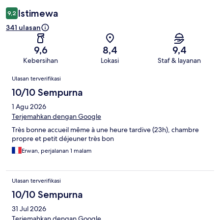
Istimewa
9,2
341 ulasan
9,6
8,4
9,4
Kebersihan
Lokasi
Staf & layanan
Ulasan
Ulasan terverifikasi
10/10 Sempurna
1 Agu 2026
Terjemahkan dengan Google
Très bonne accueil même à une heure tardive (23h), chambre
propre et petit déjeuner très bon
Erwan, perjalanan 1 malam
Ulasan terverifikasi
10/10 Sempurna
31 Jul 2026
Terjemahkan dengan Google