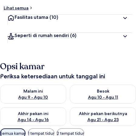
Lihat semua
Fasilitas utama
(10)
Seperti di rumah sendiri
(6)
Opsi kamar
Periksa ketersediaan untuk tanggal ini
Periksa ketersediaan untuk malam ini Agu 9 - Agu 10
Periksa ketersediaan untuk be
Malam ini
Besok
Agu 9 - Agu 10
Agu 10 - Agu 11
Periksa ketersediaan untuk akhir pekan ini Agu 14 - Agu 16
Periksa ketersediaan untuk ak
Akhir pekan ini
Akhir pekan berikutnya
Agu 14 - Agu 16
Agu 21 - Agu 23
Filter
Semua kamar
1 tempat tidur
2 tempat tidur