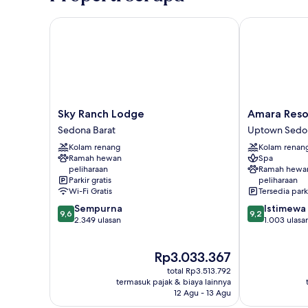
tidur
(Hacienda
Sky Ranch Lodge
Amara Resort
1
King
+
2
Queen)
Sky
Amara
Sky Ranch Lodge
Amara Reso
Ranch
Resort
Sedona Barat
Uptown Sedo
Lodge
and
Kolam renang
Kolam renan
Sedona
Spa
Ramah hewan
Spa
Barat
Uptown
peliharaan
Ramah hewa
Sedona
Parkir gratis
peliharaan
Wi-Fi Gratis
Tersedia park
9.6
9.2
Sempurna
Istimewa
9,6
9,2
dari
dari
2.349 ulasan
1.003 ulasa
10,
10,
Sempurna,
Istimewa,
Harga
Rp3.033.367
2.349
1.003
sekarang
ulasan
ulasan
total Rp3.513.792
Rp3.033.367
termasuk pajak & biaya lainnya
12 Agu - 13 Agu