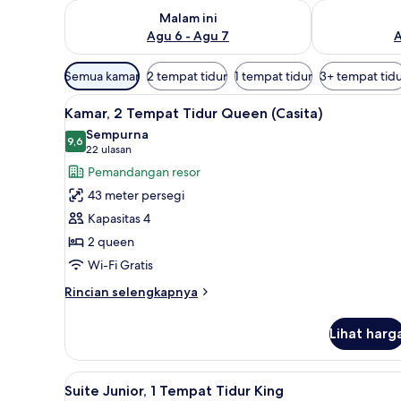
Periksa ketersediaan untuk malam ini Agu 6 - Agu 7
Periksa keter
Malam ini
Agu 6 - Agu 7
A
Filter
Semua kamar
2 tempat tidur
1 tempat tidur
3+ tempat tid
tersedia
Lihat
Seprai premium, selimut bulu 
untuk
6
Kamar, 2 Tempat Tidur Queen (Casita)
semua
kamar
Sempurna
foto
9,6
9,6 dari 10
(22
22 ulasan
untuk
ulasan)
Pemandangan resor
Kamar,
43 meter persegi
2
Kapasitas 4
Tempat
2 queen
Tidur
Wi-Fi Gratis
Queen
(Casita)
Rincian
Rincian selengkapnya
lebih
lanjut
Lihat harg
untuk
Kamar,
2
Lihat
Seprai premium, selimut bulu 
6
Tempat
Suite Junior, 1 Tempat Tidur King