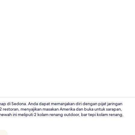
Pemandanga
p di Sedona. Anda dapat memanjakan diri dengan pijat jaringan
tu 2 restoran, menyajikan masakan Amerika dan buka untuk sarapan,
ewah ini meliputi 2 kolam renang outdoor, bar tepi kolam renang,
Seprai premi