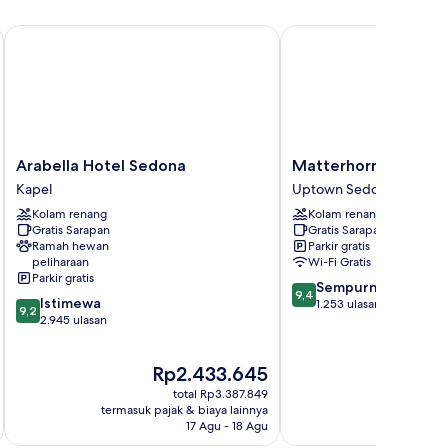
Arabella Hotel Sedona
Matterhorn Inn
Arabella
Matterhorn
Arabella Hotel Sedona
Matterhorn Inn
Hotel
Inn
Kapel
Uptown Sedona
Sedona
Uptown
Kolam renang
Kolam renang
Kapel
Sedona
Gratis Sarapan
Gratis Sarapan
Ramah hewan
Parkir gratis
peliharaan
Wi-Fi Gratis
Parkir gratis
9.4
Sempurna
9,4
9.2
Istimewa
dari
1.253 ulasan
9,2
dari
2.945 ulasan
10,
10,
Sempurna,
Istimewa,
1.253
Harga
Ha
Rp2.433.645
R
2.945
ulasan
sekarang
se
ulasan
total Rp3.387.849
Rp2.433.645
Rp
termasuk pajak & biaya lainnya
termasuk paj
17 Agu - 18 Agu