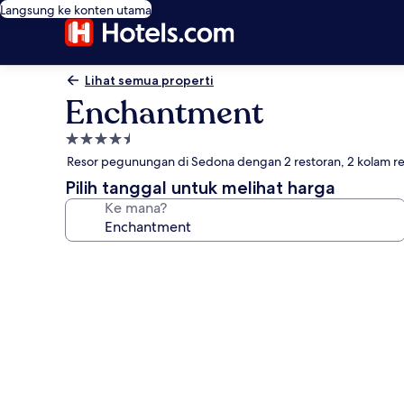
Langsung ke konten utama
Lihat semua properti
Enchantment
Properti
bintang
Resor pegunungan di Sedona dengan 2 restoran, 2 kolam r
4.5
Pilih tanggal untuk melihat harga
Ke mana?
Galeri
foto
untuk
Enchantment