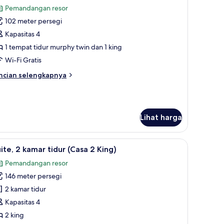
emua
Pemandangan resor
oto
102 meter persegi
ntuk
ite,
Kapasitas 4
1 tempat tidur murphy twin dan 1 king
amar
Wi-Fi Gratis
idur
ncian
ncian selengkapnya
Casita
bih
njut
tuk
ing)
ite,
Lihat harga
mar
dur
antalan ekstra lembut, dan minibar
ihat
Suite, 2 kamar tidur (Casa 2 King) | Dapur pr
asita
8
ite, 2 kamar tidur (Casa 2 King)
emua
Pemandangan resor
ng)
oto
146 meter persegi
ntuk
ite,
2 kamar tidur
Kapasitas 4
amar
2 king