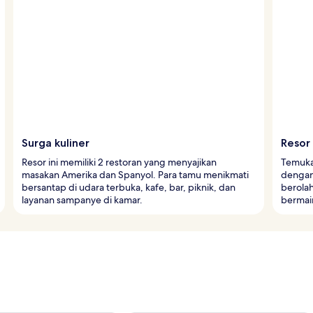
Surga kuliner
Resor 
Resor ini memiliki 2 restoran yang menyajikan
Temukan
masakan Amerika dan Spanyol. Para tamu menikmati
dengan
bersantap di udara terbuka, kafe, bar, piknik, dan
berolah
layanan sampanye di kamar.
bermain