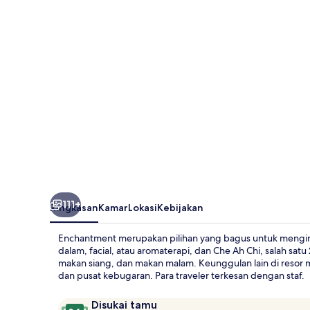
111+
Ringkasan
Kamar
Lokasi
Kebijakan
Enchantment merupakan pilihan yang bagus untuk mengina
dalam, facial, atau aromaterapi, dan Che Ah Chi, salah sa
makan siang, dan makan malam. Keunggulan lain di resor m
dan pusat kebugaran. Para traveler terkesan dengan staf.
Ulasan
9,4
Disukai tamu