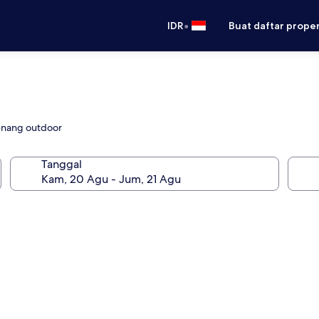
•
IDR
Buat daftar prope
enang outdoor
Tanggal