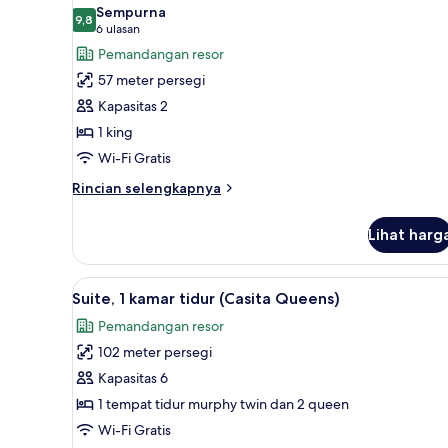
semua
Tidur
Sempurna
Queen
foto
9,8
9,8 dari 10
(6
6 ulasan
(Casita)
untuk
ulasan)
Pemandangan resor
Suite
57 meter persegi
Junior,
Kapasitas 2
1
1 king
Tempat
Wi-Fi Gratis
Tidur
King
Rincian
Rincian selengkapnya
lebih
lanjut
Lihat harg
untuk
Suite
Junior,
Lihat
Seprai premium, selimut bulu 
7
1
Suite, 1 kamar tidur (Casita Queens)
semua
Tempat
Pemandangan resor
Tidur
foto
King
102 meter persegi
untuk
Suite,
Kapasitas 6
1
1 tempat tidur murphy twin dan 2 queen
kamar
Wi-Fi Gratis