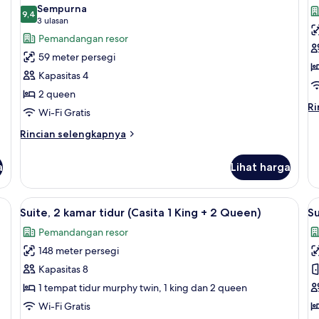
semua
s
Tidur
Sempurna
King
foto
9,4
f
9,4 dari 10
(3
3 ulasan
(Casita)
untuk
u
ulasan)
Pemandangan resor
Suite
Su
59 meter persegi
Junior,
1
Kapasitas 4
2
k
2 queen
Tempat
t
Ri
Ri
Wi-Fi Gratis
Tidur
(
le
Queen
1
la
Rincian
Rincian selengkapnya
un
lebih
K
Su
lanjut
a
Lihat harga
1
untuk
ka
Suite
ti
Junior,
angsa, bantalan ekstra lembut, dan minibar
Lihat
Seprai premium, selimut bulu angsa, b
L
(C
6
2
Suite, 2 kamar tidur (Casita 1 King + 2 Queen)
Su
semua
s
1
Tempat
Pemandangan resor
Ki
Tidur
foto
f
Queen
148 meter persegi
untuk
u
Suite,
Su
Kapasitas 8
2
2
1 tempat tidur murphy twin, 1 king dan 2 queen
kamar
k
Wi-Fi Gratis