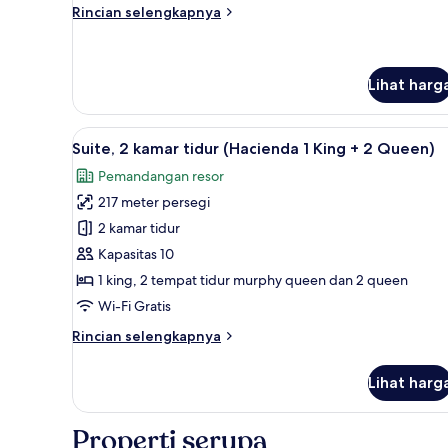
tidur
Rincian
Rincian selengkapnya
(Casita
lebih
Queens)
lanjut
untuk
Suite,
Lihat harg
1
kamar
Lihat
Suite, 2 kamar tidur (Hacienda
tidur
6
Suite, 2 kamar tidur (Hacienda 1 King + 2 Queen)
(Casita
semua
Queens)
Pemandangan resor
foto
217 meter persegi
untuk
Suite,
2 kamar tidur
2
Kapasitas 10
kamar
1 king, 2 tempat tidur murphy queen dan 2 queen
tidur
Wi-Fi Gratis
(Hacienda
Rincian
Rincian selengkapnya
1
lebih
King
lanjut
Lihat harg
+
untuk
Suite,
2
2
Properti serupa
Queen)
kamar