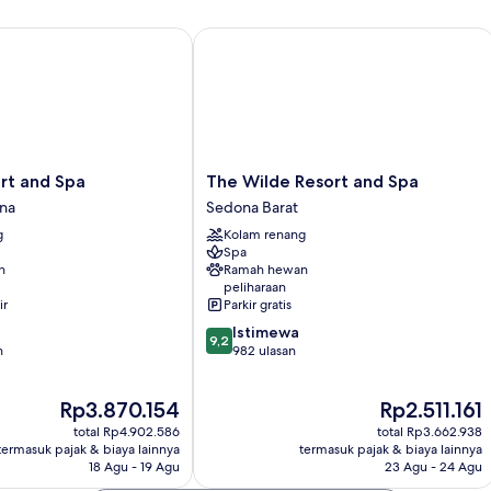
 and Spa
The Wilde Resort and Spa
The
rt and Spa
The Wilde Resort and Spa
Wilde
na
Sedona Barat
Resort
g
Kolam renang
and
Spa
Spa
n
Ramah hewan
Sedona
peliharaan
Barat
ir
Parkir gratis
9.2
Istimewa
9,2
dari
n
982 ulasan
10,
Istimewa,
Harga
Harga
Rp3.870.154
Rp2.511.161
982
sekarang
sekarang
ulasan
total Rp4.902.586
total Rp3.662.938
Rp3.870.154
Rp2.511.161
termasuk pajak & biaya lainnya
termasuk pajak & biaya lainnya
18 Agu - 19 Agu
23 Agu - 24 Agu