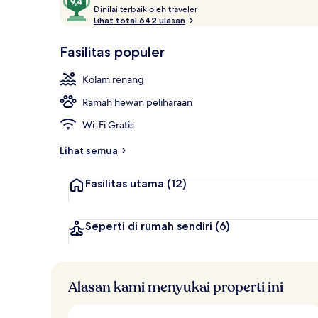
D
dari
Dinilai terbaik oleh traveler
i
Lihat total 642 ulasan
10,
n
Disukai
Interior
i
Fasilitas populer
tamu
l
a
Kolam renang
i
Ramah hewan peliharaan
t
e
Wi-Fi Gratis
r
b
Lihat semua
a
i
Fasilitas utama
(12)
k
o
l
Seperti di rumah sendiri
(6)
e
h
t
Alasan kami menyukai properti ini
r
a
v