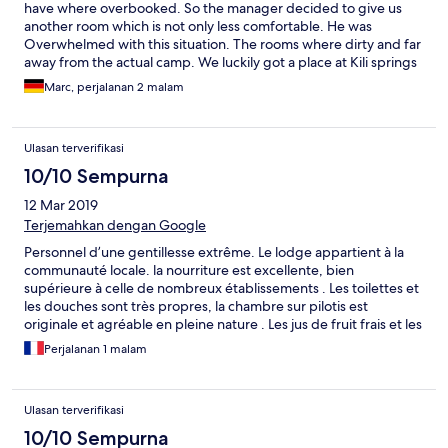
have where overbooked. So the manager decided to give us
another room which is not only less comfortable. He was
Overwhelmed with this situation. The rooms where dirty and far
away from the actual camp. We luckily got a place at Kili springs
which is a very nice place next to it. The also do the Safari
Marc, perjalanan 2 malam
Service for the Eco camp.
Ulasan terverifikasi
10/10 Sempurna
12 Mar 2019
Terjemahkan dengan Google
Personnel d’une gentillesse extrême. Le lodge appartient à la
communauté locale. la nourriture est excellente, bien
supérieure à celle de nombreux établissements . Les toilettes et
les douches sont très propres, la chambre sur pilotis est
originale et agréable en pleine nature . Les jus de fruit frais et les
pancakes cuisinés par Jackson sont plus qu’excellents. Et en
Perjalanan 1 malam
plus le paiement du séjour,géré par un groupe de femmes très
actif, permet d’aider l’ecole Primaire communautaire voisine et
des activités de reboisement La vue sur le Kilimandjaro est
Ulasan terverifikasi
unique et pour cette game de prix cet établissement est
exceptionnel.
10/10 Sempurna