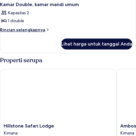
Lihat
Kamar Double, kamar mandi umum | Mej
8
Kamar Double, kamar mandi umum
semua
Kapasitas 2
foto
1 double
untuk
Kamar
Rincian
Rincian selengkapnya
lebih
Double,
lanjut
kamar
Lihat harga untuk tanggal Anda
untuk
mandi
Kamar
umum
Double,
Properti serupa
kamar
mandi
Hillstone Safari Lodge
Ambosel
umum
Hillstone
Ambosel
Hillstone Safari Lodge
Ambose
Safari
Getawa
Kimana
Kimana
Lodge
Hotel