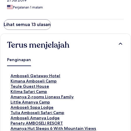
21 Jul 2019
Perjalanan 1 malam
Lihat semua 13 ulasan
Terus menjelajah
Penginapan
T
Amboseli Getaway Hotel
a
T
Kimana Amboseli Camp
u
a
T
Teule Guest House
t
u
a
T
Kilima Safari Camp
a
t
u
a
T
Amanya 2-rooms Lioness Family
n
a
t
u
a
T
Little Amanya Camp
S
n
a
t
u
a
T
Amboseli Sopa Lodge
t
S
n
a
t
u
a
T
Tulia Amboseli Safari Camp
a
t
S
n
a
t
u
a
T
Amboseli Amanya Lodge
n
a
t
S
n
a
t
u
a
T
Penety AMBOSELI RESORT
d
n
a
t
S
n
a
t
u
a
T
Amanya Hut Sleeps 6 With Mountain Views