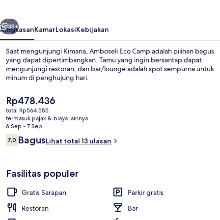
belumnya
Berikutnya
35+
Ringkasan
Kamar
Lokasi
Kebijakan
Saat mengunjungi Kimana, Amboseli Eco Camp adalah pilihan bagus
yang dapat dipertimbangkan. Tamu yang ingin bersantap dapat
mengunjungi restoran, dan bar/lounge adalah spot sempurna untuk
minum di penghujung hari.
Harga
Rp478.436
saat
total Rp564.555
ini
termasuk pajak & biaya lainnya
Rp478.436
6 Sep - 7 Sep
Pemandangan dari kamar
Ulasan
Bagus
7,0
Lihat total 13 ulasan
7,0 dari 10
Fasilitas populer
Gratis Sarapan
Parkir gratis
Restoran
Bar