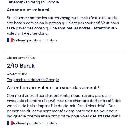
Terjemahkan dengan Google
Arnaque et voleurs!
Sous classé comme les autres voyageurs, mais c’est la faute du
site hotels.com selon le patron qui n’est pas souriant! Veut nous
faire payer des conso qui ne sont pas les notres ! Attention aux
voleurs !! A éviter donc!
Anthony, perjalanan 1 malam
Ulasan terverifikasi
2/10 Buruk
9 Sep 2019
Terjemahkan dengan Google
Attention aux voleurs, au sous classement !
Comme d’autres touristes présents, nous n’avons pas eu le
niveau de chambre réservé mais une chambre dortoir à coté des
wc salle de bain : impossible de dormir! Pas d’électricité ! Des
personnes du camp sont montés dans notre voiture pour nous
indiquer le chemin et en ont profité pour voler des affaires dans
notre véhicule! Je ne recommande pas, personnel peu aimable.
Anthony, perjalanan 1 malam
Assez loin du parc au final!