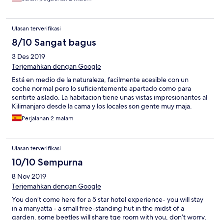
Ulasan terverifikasi
8/10 Sangat bagus
3 Des 2019
Terjemahkan dengan Google
Está en medio de la naturaleza, facilmente acesible con un
coche normal pero lo suficientemente apartado como para
sentirte aislado. La habitacion tiene unas vistas impresionantes al
Kilimanjaro desde la cama y los locales son gente muy maja.
Perjalanan 2 malam
Ulasan terverifikasi
10/10 Sempurna
8 Nov 2019
Terjemahkan dengan Google
You don’t come here for a 5 star hotel experience- you will stay
in a manyatta - a small free-standing hut in the midst of a
garden. some beetles will share tge room with you, don’t worry,