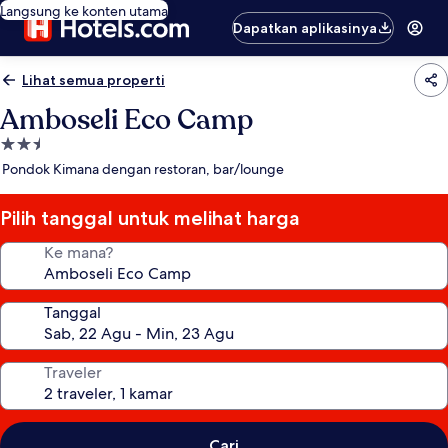
Langsung ke konten utama
Dapatkan aplikasinya
Lihat semua properti
Amboseli Eco Camp
Properti
bintang
Pondok Kimana dengan restoran, bar/lounge
2.5
Pilih tanggal untuk melihat harga
Ke mana?
Tanggal
Traveler
Cari