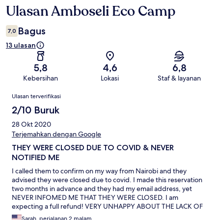
Ulasan Amboseli Eco Camp
Ulasan
Bagus
7,0
13 ulasan
5,8
4,6
6,8
Kebersihan
Lokasi
Staf & layanan
Ulasan
Ulasan terverifikasi
2/10 Buruk
28 Okt 2020
Terjemahkan dengan Google
THEY WERE CLOSED DUE TO COVID & NEVER
NOTIFIED ME
I called them to confirm on my way from Nairobi and they
advised they were closed due to covid. I made this reservation
two months in advance and they had my email address, yet
NEVER INFOMED ME THAT THEY WERE CLOSED. I am
expecting a full refund! VERY UNHAPPY ABOUT THE LACK OF
COMMUNICATION
Sarah, perjalanan 2 malam