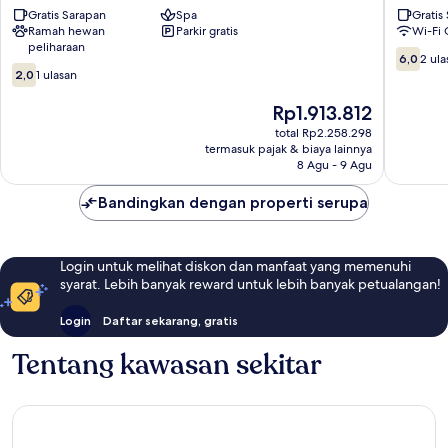
Gratis Sarapan
Spa
Gratis
Kimana
Kimana
Ramah hewan
Parkir gratis
Wi-Fi 
peliharaan
6.0
6,0
2 ula
2.0
dari
2,0
1 ulasan
dari
10,
10,
Harga
2
Rp1.913.812
1
sekarang
ulasan
total Rp2.258.298
ulasan
Rp1.913.812
termasuk pajak & biaya lainnya
8 Agu - 9 Agu
Bandingkan dengan properti serupa
Login untuk melihat diskon dan manfaat yang memenuhi
syarat. Lebih banyak reward untuk lebih banyak petualangan!
Login
Daftar sekarang, gratis
Tentang kawasan sekitar