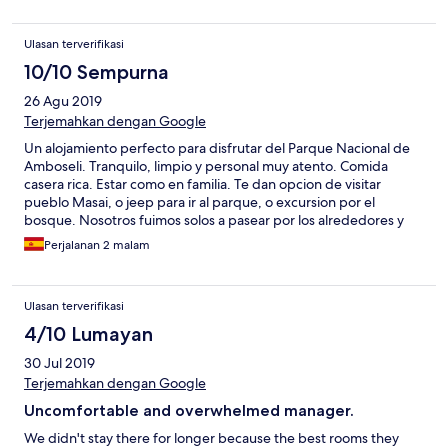
Ulasan terverifikasi
10/10 Sempurna
26 Agu 2019
Terjemahkan dengan Google
Un alojamiento perfecto para disfrutar del Parque Nacional de
Amboseli. Tranquilo, limpio y personal muy atento. Comida
casera rica. Estar como en familia. Te dan opcion de visitar
pueblo Masai, o jeep para ir al parque, o excursion por el
bosque. Nosotros fuimos solos a pasear por los alrededores y
nos encontramos a familias de masais, girafas y zebras.
Perjalanan 2 malam
Totalmente recomendable.
Ulasan terverifikasi
4/10 Lumayan
30 Jul 2019
Terjemahkan dengan Google
Uncomfortable and overwhelmed manager.
We didn't stay there for longer because the best rooms they