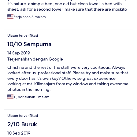
it’s nature. a simple bed, one old but clean towel, a bed with
sheet, ask for a second towel, make sure that there are moskito
nets. the five star experience was opening the door in the
Perjalanan 3 malam
morning and looking at mt kilimancharo in the morning sun. they
serve a simple breakfast and dinner for some extra shilling, sell
tusker and one kind of wine, and turn wifi on at night. we had
Ulasan terverifikasi
the shared bathroom option- the toilets were clean- the
showers, too, although only one a bit warm and a bit emotional-
10/10 Sempurna
but we were in the middle of nowhere. supernuce people, the
14 Sep 2019
entire place reminded me of our compound in south sudan with
MSF last year - we stayed for three nights and did safaris in
Terjemahkan dengan Google
amboseli etc and enjoyed it a lot
Christine and the rest of the staff were very courteous. Always
looked after us. professional staff. Please try and make sure that
every door has it’s own key? Otherwise great experience
looking at mt. Kilimanjaro from my window and taking awesome
photos in the morning.
T., perjalanan 1 malam
Ulasan terverifikasi
2/10 Buruk
10 Sep 2019