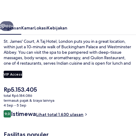
Court,
A
Taj
belumnya
Berikutnya
Hotel,
102+
Ringkasan
Kamar
Lokasi
Kebijakan
London
St. James' Court, A Taj Hotel, London puts you in a great location,
within just a 10-minute walk of Buckingham Palace and Westminster
Abbey. You can visit the spa to be pampered with deep-tissue
massages, body wraps, or aromatherapy, and Quilon Restaurant,
one of 4 restaurants, serves Indian cuisine and is open for lunch and
dinner. Other highlights include 2 bars/lounges, a 24-hour health
club, and a 24-hour fitness center. Fellow travelers like the central
VIP Access
location for the sightseeing and because it's only a short walk to
public transportation: St. James's Park Underground Station is 3
Harga
Rp5.153.405
minutes and Victoria Underground Station is 8 minutes.
Halaman
saat
total Rp6.184.086
ini
termasuk pajak & biaya lainnya
Rp5.153.405
4 Sep - 5 Sep
Ulasan
Istimewa
9,0
Lihat total 1.630 ulasan
9,0 dari 10
Fasilitas populer