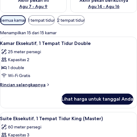
Akhir pekan ini
Akhir pekan berikutnya
Agu 7 - Agu 9
Agu 14 - Agu 16
Filter
Semua kamar
1 tempat tidur
2 tempat tidur
tersedia
untuk
Menampilkan 15 dari 15 kamar
kamar
Lihat
Kamar Eksekutif, 1 Tempat Tidur Double 
4
Kamar Eksekutif, 1 Tempat Tidur Double
semua
25 meter persegi
foto
Kapasitas 2
untuk
Kamar
1 double
Eksekutif,
Wi-Fi Gratis
1
Rincian
Rincian selengkapnya
Tempat
lebih
Tidur
lanjut
Lihat harga untuk tanggal Anda
untuk
Double
Kamar
Eksekutif,
Lihat
Suite Eksekutif, 1 Tempat Tidur King (M
2
1
Suite Eksekutif, 1 Tempat Tidur King (Master)
semua
Tempat
60 meter persegi
Tidur
foto
Double
Kapasitas 3
untuk