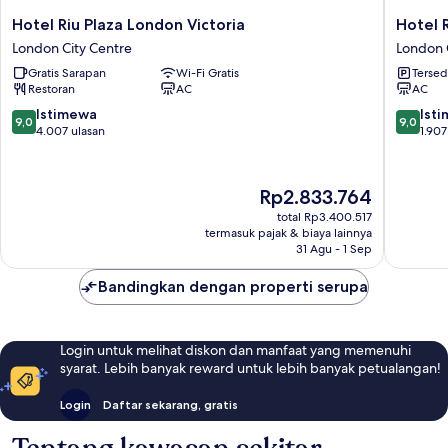
Hotel
Hotel
Hotel Riu Plaza London Victoria
Hotel 
Riu
Riu
London City Centre
London 
Plaza
Plaza
Gratis Sarapan
Wi-Fi Gratis
Tersed
London
London
Restoran
AC
AC
Victoria
The
London
Westmin
9.0
9.0
Istimewa
Ist
9,0
9,0
City
London
dari
dari
4.007 ulasan
1.907
Centre
City
10,
10,
Centre
Istimewa,
Istimew
4.007
1.907
Harga
Rp2.833.764
ulasan
ulasan
sekarang
total Rp3.400.517
Rp2.833.764
termasuk pajak & biaya lainnya
31 Agu - 1 Sep
Bandingkan dengan properti serupa
Login untuk melihat diskon dan manfaat yang memenuhi
syarat. Lebih banyak reward untuk lebih banyak petualangan!
Login
Daftar sekarang, gratis