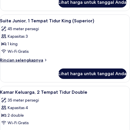
Lihat harga untuk tanggal Anda
untuk
King
Suite
Superior,
Lihat
Suite Junior, 1 Tempat Tidur King (Supe
3
1
Suite Junior, 1 Tempat Tidur King (Superior)
semua
Tempat
45 meter persegi
Tidur
foto
King
Kapasitas 3
untuk
Suite
1 king
Junior,
Wi-Fi Gratis
1
Rincian
Rincian selengkapnya
Tempat
lebih
Tidur
lanjut
Lihat harga untuk tanggal Anda
untuk
King
Suite
(Superior)
Junior,
Lihat
Kamar Keluarga, 2 Tempat Tidur Double 
1
1
Kamar Keluarga, 2 Tempat Tidur Double
semua
Tempat
35 meter persegi
Tidur
foto
King
Kapasitas 4
untuk
(Superior)
Kamar
2 double
Keluarga,
Wi-Fi Gratis
2