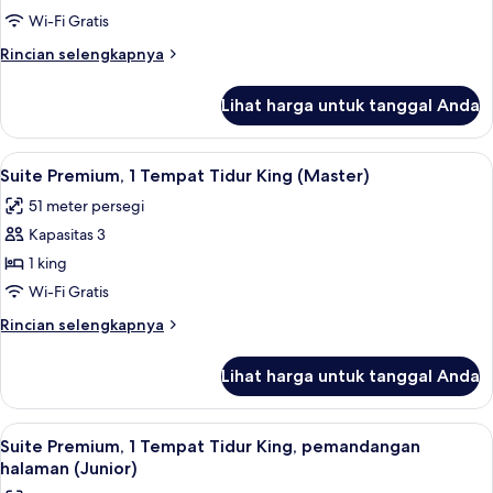
Premium,
Wi-Fi Gratis
1
Rincian
Rincian selengkapnya
Tempat
lebih
Tidur
lanjut
Lihat harga untuk tanggal Anda
untuk
Double
Kamar
Premium,
Lihat
Seprai antialergi, brankas, meja kerja,
5
1
Suite Premium, 1 Tempat Tidur King (Master)
semua
Tempat
51 meter persegi
Tidur
foto
Double
Kapasitas 3
untuk
Suite
1 king
Premium,
Wi-Fi Gratis
1
Rincian
Rincian selengkapnya
Tempat
lebih
Tidur
lanjut
Lihat harga untuk tanggal Anda
untuk
King
Suite
(Master)
Premium,
Lihat
Suite Premium, 1 Tempat Tidur King, pe
3
1
Suite Premium, 1 Tempat Tidur King, pemandangan
semua
Tempat
halaman (Junior)
Tidur
foto