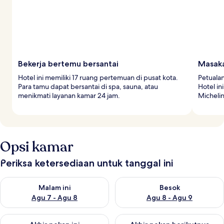
Bekerja bertemu bersantai
Masaka
Hotel ini memiliki 17 ruang pertemuan di pusat kota.
Petualan
Para tamu dapat bersantai di spa, sauna, atau
Hotel i
menikmati layanan kamar 24 jam.
Michelin
Opsi kamar
Periksa ketersediaan untuk tanggal ini
Periksa ketersediaan untuk malam ini Agu 7 - Agu 8
Periksa ketersediaan untuk be
Malam ini
Besok
Agu 7 - Agu 8
Agu 8 - Agu 9
Periksa ketersediaan untuk akhir pekan ini Agu 7 - Agu 9
Periksa ketersediaan untuk ak