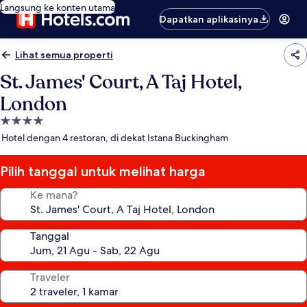
Langsung ke konten utama
Dapatkan aplikasinya
Lihat semua properti
St. James' Court, A Taj Hotel,
London
Properti
bintang
Hotel dengan 4 restoran, di dekat Istana Buckingham
4.0
Pilih tanggal untuk melihat harga
Ke mana?
Tanggal
Traveler