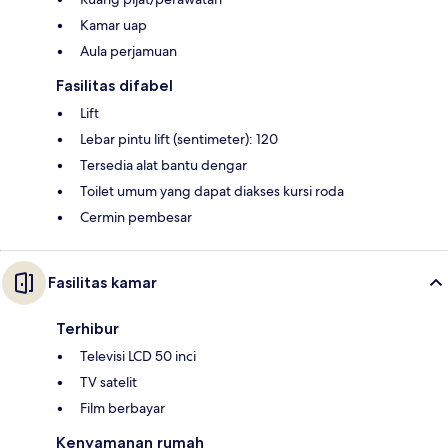
Kamar uap
Aula perjamuan
Fasilitas difabel
Lift
Lebar pintu lift (sentimeter): 120
Tersedia alat bantu dengar
Toilet umum yang dapat diakses kursi roda
Cermin pembesar
Fasilitas kamar
Terhibur
Televisi LCD 50 inci
TV satelit
Film berbayar
Kenyamanan rumah