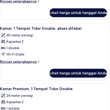
Rincian
Rincian selengkapnya
Tempat
lebih
Tidur
lanjut
Lihat harga untuk tanggal Anda
untuk
Double
Kamar
Keluarga,
Lihat
Kamar, 1 Tempat Tidur Double, akses dif
3
2
Kamar, 1 Tempat Tidur Double, akses difabel
semua
Tempat
40 meter persegi
Tidur
foto
Double
Kapasitas 2
untuk
Kamar,
1 double
1
Wi-Fi Gratis
Tempat
Rincian
Rincian selengkapnya
Tidur
lebih
Double,
lanjut
Lihat harga untuk tanggal Anda
untuk
akses
Kamar,
difabel
1
Lihat
Kamar Premium, 1 Tempat Tidur Double |
4
Tempat
Kamar Premium, 1 Tempat Tidur Double
semua
Tidur
24 meter persegi
Double,
foto
akses
Kapasitas 2
untuk
difabel
Kamar
1 double