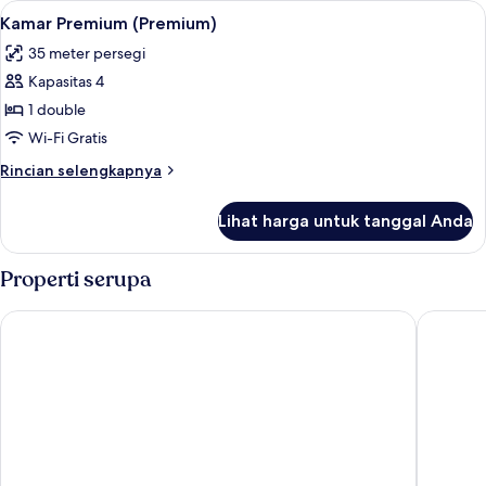
Lihat
Seprai antialergi, brankas, meja kerja,
4
1
Kamar Premium (Premium)
semua
Tempat
35 meter persegi
Tidur
foto
King
Kapasitas 4
untuk
Kamar
1 double
Premium
Wi-Fi Gratis
(Premium)
Rincian
Rincian selengkapnya
lebih
lanjut
Lihat harga untuk tanggal Anda
untuk
Kamar
Premium
Properti serupa
(Premium)
Hotel Riu Plaza London Victoria
Hotel Ri