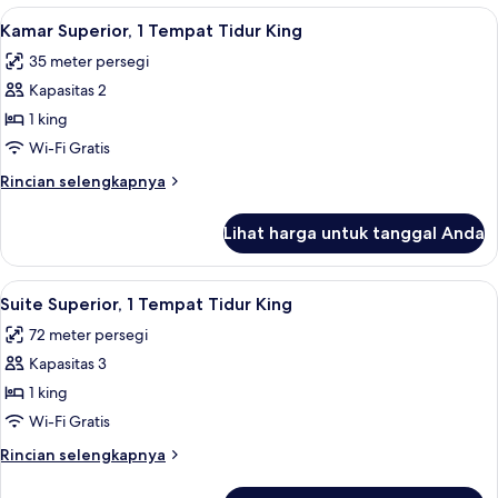
Superior,
Lihat
Kamar Superior, 1 Tempat Tidur King | S
4
1
Kamar Superior, 1 Tempat Tidur King
semua
Tempat
35 meter persegi
Tidur
foto
Double
Kapasitas 2
untuk
Kamar
1 king
Superior,
Wi-Fi Gratis
1
Rincian
Rincian selengkapnya
Tempat
lebih
Tidur
lanjut
Lihat harga untuk tanggal Anda
untuk
King
Kamar
Superior,
Lihat
Suite Superior, 1 Tempat Tidur King | A
5
1
Suite Superior, 1 Tempat Tidur King
semua
Tempat
72 meter persegi
Tidur
foto
King
Kapasitas 3
untuk
Suite
1 king
Superior,
Wi-Fi Gratis
1
Rincian
Rincian selengkapnya
Tempat
lebih
Tidur
lanjut