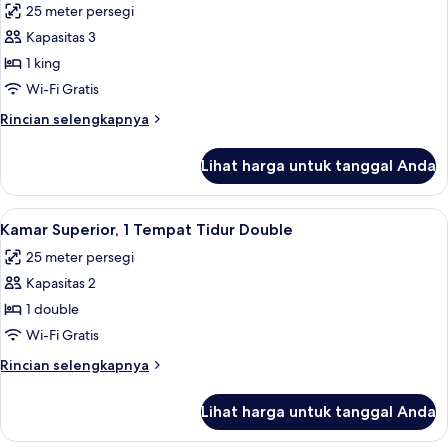
25 meter persegi
Tidur
foto
King
Kapasitas 3
untuk
(Junior)
Kamar
1 king
Eksekutif,
Wi-Fi Gratis
1
Rincian
Rincian selengkapnya
Tempat
lebih
Tidur
lanjut
Lihat harga untuk tanggal Anda
untuk
King
Kamar
Eksekutif,
Lihat
Kamar Superior, 1 Tempat Tidur Double |
4
1
Kamar Superior, 1 Tempat Tidur Double
semua
Tempat
25 meter persegi
Tidur
foto
King
Kapasitas 2
untuk
Kamar
1 double
Superior,
Wi-Fi Gratis
1
Rincian
Rincian selengkapnya
Tempat
lebih
Tidur
lanjut
Lihat harga untuk tanggal Anda
untuk
Double
Kamar