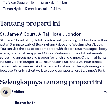
Trafalgar Square
- 16 mnt jalan kaki
- 1.4 km
Taman Hyde
- 17 mnt jalan kaki
- 1.4 km
Tentang properti ini
St. James' Court, A Taj Hotel, London
St. James' Court, A Taj Hotel, London puts you in a great location, within
just a 10-minute walk of Buckingham Palace and Westminster Abbey.
You can visit the spa to be pampered with deep-tissue massages, body
wraps, or aromatherapy, and Quilon Restaurant, one of 4 restaurants,
serves Indian cuisine and is open for lunch and dinner. Other highlights
include 2 bars/lounges, a 24-hour health club, and a 24-hour fitness
center. Fellow travelers like the central location for the sightseeing and
because it's only a short walk to public transportation: St. James's Park
Underground Station is 3 minutes and Victoria Underground Station is 8
minutes.
Selengkapnya tentang properti ini
Sekilas
Ukuran hotel