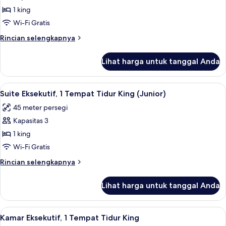
Suite
1 king
Eksekutif,
Wi-Fi Gratis
1
Rincian
Rincian selengkapnya
Tempat
lebih
Tidur
lanjut
Lihat harga untuk tanggal Anda
untuk
King
Suite
(Master)
Eksekutif,
Lihat
Suite Eksekutif, 1 Tempat Tidur King (Ju
4
1
Suite Eksekutif, 1 Tempat Tidur King (Junior)
semua
Tempat
45 meter persegi
Tidur
foto
King
Kapasitas 3
untuk
(Master)
Suite
1 king
Eksekutif,
Wi-Fi Gratis
1
Rincian
Rincian selengkapnya
Tempat
lebih
Tidur
lanjut
Lihat harga untuk tanggal Anda
untuk
King
Suite
(Junior)
Eksekutif,
Lihat
Kamar Eksekutif, 1 Tempat Tidur King | 
4
1
Kamar Eksekutif, 1 Tempat Tidur King
semua
Tempat