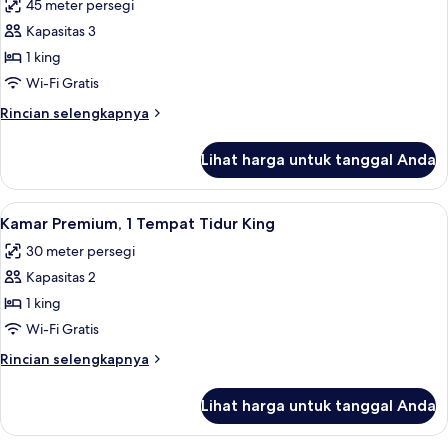
45 meter persegi
King
untuk
(Master)
Kapasitas 3
Suite
1 king
Premium,
1
Wi-Fi Gratis
Tempat
Rincian
Rincian selengkapnya
Tidur
lebih
lanjut
King,
Lihat harga untuk tanggal Anda
untuk
pemandangan
Suite
halaman
Premium,
Lihat
Kamar Premium, 1 Tempat Tidur King | S
4
(Junior)
1
Kamar Premium, 1 Tempat Tidur King
semua
Tempat
30 meter persegi
Tidur
foto
King,
Kapasitas 2
untuk
pemandangan
Kamar
1 king
halaman
Premium,
(Junior)
Wi-Fi Gratis
1
Rincian
Rincian selengkapnya
Tempat
lebih
Tidur
lanjut
Lihat harga untuk tanggal Anda
untuk
King
Kamar
Premium,