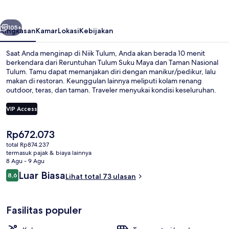
belumnya
Berikutnya
105+
Ringkasan
Kamar
Lokasi
Kebijakan
Saat Anda menginap di Niik Tulum, Anda akan berada 10 menit
berkendara dari Reruntuhan Tulum Suku Maya dan Taman Nasional
Tulum. Tamu dapat memanjakan diri dengan manikur/pedikur, lalu
makan di restoran. Keunggulan lainnya meliputi kolam renang
outdoor, teras, dan taman. Traveler menyukai kondisi keseluruhan.
VIP Access
Harga
Rp672.073
Bagian depan properti - sore/malam
saat
total Rp874.237
ini
termasuk pajak & biaya lainnya
Rp672.073
8 Agu - 9 Agu
Ulasan
Luar Biasa
8,6
Lihat total 73 ulasan
8,6 dari 10
Fasilitas populer