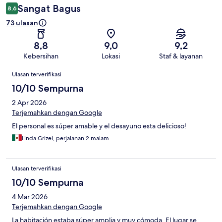
Sangat Bagus
8,6
73 ulasan
8,8
9,0
9,2
Kebersihan
Lokasi
Staf & layanan
Ulasan
Ulasan terverifikasi
10/10 Sempurna
2 Apr 2026
Terjemahkan dengan Google
El personal es súper amable y el desayuno esta delicioso!
Linda Grizel, perjalanan 2 malam
Ulasan terverifikasi
10/10 Sempurna
4 Mar 2026
Terjemahkan dengan Google
La habitación estaba súper amplia y muy cómoda. El lugar se