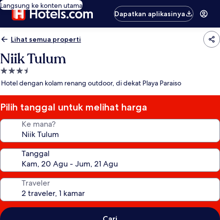
Langsung ke konten utama
Dapatkan aplikasinya
Lihat semua properti
Niik Tulum
Properti
bintang
Hotel dengan kolam renang outdoor, di dekat Playa Paraiso
3.5
Pilih tanggal untuk melihat harga
Ke mana?
Tanggal
Traveler
Cari