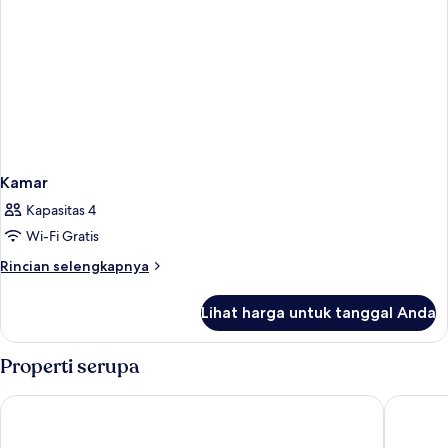
Kamar
Kapasitas 4
Wi-Fi Gratis
Rincian
Rincian selengkapnya
lebih
lanjut
Lihat harga untuk tanggal Anda
untuk
Kamar
Properti serupa
Calea Tulum Boutique Hotel
Xambé