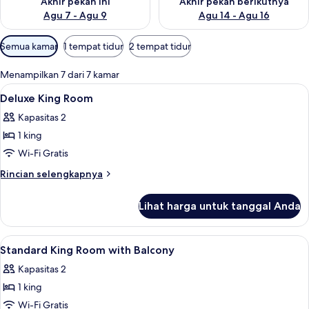
Akhir pekan ini
Akhir pekan berikutnya
Agu 7 - Agu 9
Agu 14 - Agu 16
Filter
Semua kamar
1 tempat tidur
2 tempat tidur
tersedia
untuk
Menampilkan 7 dari 7 kamar
kamar
Lihat
Seprai premium, minibar, brankas, dan 
6
Deluxe King Room
semua
Kapasitas 2
foto
1 king
untuk
Deluxe
Wi-Fi Gratis
King
Rincian
Rincian selengkapnya
Room
lebih
lanjut
Lihat harga untuk tanggal Anda
untuk
Deluxe
King
Lihat
Seprai premium, minibar, brankas, dan 
10
Room
Standard King Room with Balcony
semua
Kapasitas 2
foto
1 king
untuk
Standard
Wi-Fi Gratis