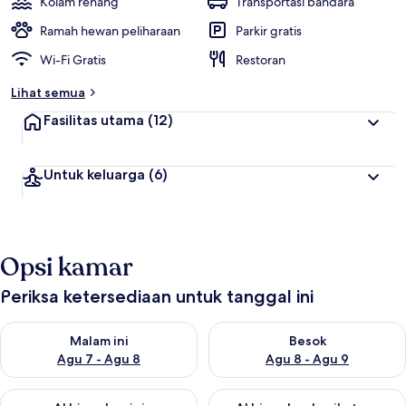
Kolam renang
Transportasi bandara
Ramah hewan peliharaan
Parkir gratis
Wi-Fi Gratis
Restoran
Lihat semua
Fasilitas utama
(12)
Untuk keluarga
(6)
Opsi kamar
Periksa ketersediaan untuk tanggal ini
Periksa ketersediaan untuk malam ini Agu 7 - Agu 8
Periksa ketersediaan untuk be
Malam ini
Besok
Agu 7 - Agu 8
Agu 8 - Agu 9
Periksa ketersediaan untuk akhir pekan ini Agu 7 - Agu 9
Periksa ketersediaan untuk ak