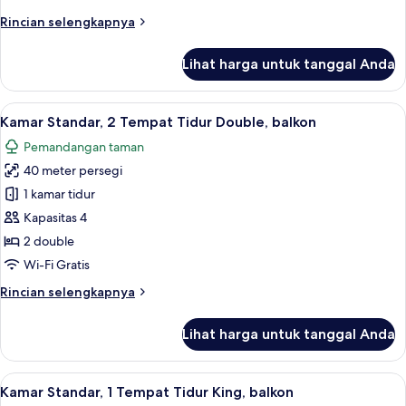
King
Rincian
Rincian selengkapnya
Room
lebih
lanjut
with
Lihat harga untuk tanggal Anda
untuk
Balcony
Standard
King
Lihat
Kamar Standar, 2 Tempat Tidur Double,
13
Room
Kamar Standar, 2 Tempat Tidur Double, balkon
semua
with
Pemandangan taman
Balcony
foto
40 meter persegi
untuk
Kamar
1 kamar tidur
Standar,
Kapasitas 4
2
2 double
Tempat
Wi-Fi Gratis
Tidur
Rincian
Rincian selengkapnya
Double,
lebih
balkon
lanjut
Lihat harga untuk tanggal Anda
untuk
Kamar
Standar,
Lihat
Kamar Standar, 1 Tempat Tidur King, ba
13
2
Kamar Standar, 1 Tempat Tidur King, balkon
semua
Tempat