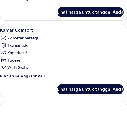
King
lebih
lanjut
Lihat harga untuk tanggal Anda
untuk
Kamar
Superior,
Lihat
Kamar Comfort | Seprai premium, minib
10
1
Kamar Comfort
semua
Tempat
22 meter persegi
Tidur
foto
King
1 kamar tidur
untuk
Kamar
Kapasitas 2
Comfort
1 queen
Wi-Fi Gratis
Rincian
Rincian selengkapnya
lebih
lanjut
Lihat harga untuk tanggal Anda
untuk
Kamar
Comfort