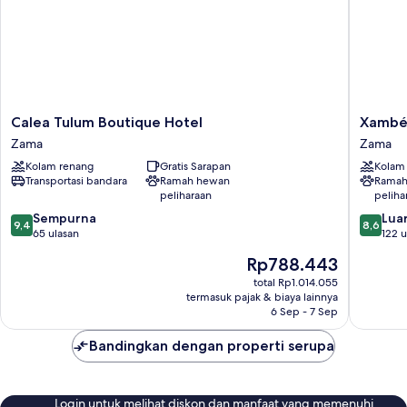
Calea
Xambé
Calea Tulum Boutique Hotel
Xamb
Tulum
Zama
Zama
Zama
Boutique
Kolam renang
Gratis Sarapan
Kolam
Hotel
Transportasi bandara
Ramah hewan
Ramah
Zama
peliharaan
peliha
9.4
8.6
Sempurna
Luar
9,4
8,6
dari
dari
65 ulasan
122 u
10,
10,
Harga
Rp788.443
Sempurna,
Luar
sekarang
65
Biasa,
total Rp1.014.055
Rp788.443
termasuk pajak & biaya lainnya
ulasan
122
6 Sep - 7 Sep
ulasan
Bandingkan dengan properti serupa
Login untuk melihat diskon dan manfaat yang memenuhi