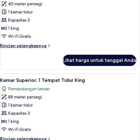
40 meter persegi
Tidur
foto
Double,
1 kamar tidur
untuk
balkon
Kamar
Kapasitas 3
Standar,
1 king
1
Wi-Fi Gratis
Tempat
Rincian
Rincian selengkapnya
Tidur
lebih
King,
lanjut
Lihat harga untuk tanggal Anda
untuk
balkon
Kamar
Standar,
Lihat
Kamar Superior, 1 Tempat Tidur King | 
21
1
Kamar Superior, 1 Tempat Tidur King
semua
Tempat
Pemandangan taman
Tidur
foto
King,
88 meter persegi
untuk
balkon
Kamar
1 kamar tidur
Superior,
Kapasitas 3
1
1 king
Tempat
Wi-Fi Gratis
Tidur
Rincian
Rincian selengkapnya