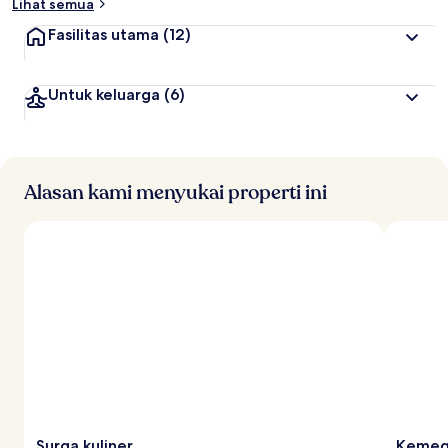
Lihat semua
Fasilitas utama
(12)
Untuk keluarga
(6)
Alasan kami menyukai properti ini
Surga kuliner
Kemeg