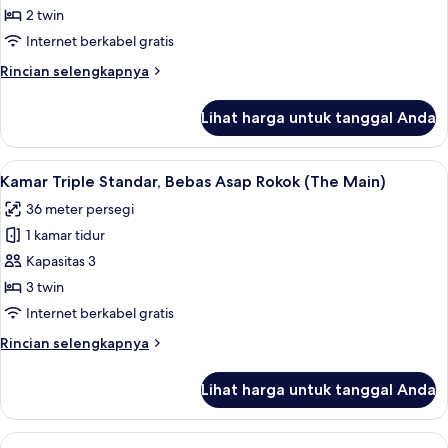
Bebas
Restaurant
2 twin
Twin
Asap
RSV)
Rokok
Standar,
Internet berkabel gratis
(TheMain/cannot
Bebas
Rincian
Rincian selengkapnya
promise
Asap
lebih
Restaurant
lanjut
Rokok
RSV)
Lihat harga untuk tanggal Anda
untuk
(TheMain/cannot
Kamar
promise
Twin
Lihat
Kamar Triple Standar, Bebas Asap Roko
3
Restaurant
Standar,
Kamar Triple Standar, Bebas Asap Rokok (The Main)
semua
Bebas
RSV)
36 meter persegi
Asap
foto
Rokok
1 kamar tidur
untuk
(TheMain/cannot
Kamar
Kapasitas 3
promise
Triple
Restaurant
3 twin
RSV)
Standar,
Internet berkabel gratis
Bebas
Rincian
Rincian selengkapnya
Asap
lebih
Rokok
lanjut
Lihat harga untuk tanggal Anda
untuk
(The
Kamar
Main)
Triple
Lihat
Kamar Deluks, 1 Tempat Tidur King, Bo