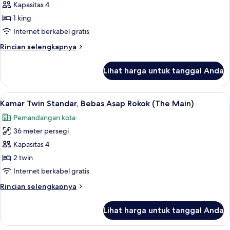
Kapasitas 4
Standar,
1
1 king
Tempat
Internet berkabel gratis
Tidur
Rincian
Rincian selengkapnya
King,
lebih
Bebas
lanjut
Lihat harga untuk tanggal Anda
untuk
Asap
Kamar
Rokok
Standar,
Lihat
Selimut bulu angsa, brankas, meja kerj
(The
6
1
Kamar Twin Standar, Bebas Asap Rokok (The Main)
semua
Tempat
Main)
Pemandangan kota
Tidur
foto
King,
36 meter persegi
untuk
Bebas
Kamar
Kapasitas 4
Asap
Twin
Rokok
2 twin
(The
Standar,
Internet berkabel gratis
Main)
Bebas
Rincian
Rincian selengkapnya
Asap
lebih
Rokok
lanjut
Lihat harga untuk tanggal Anda
untuk
(The
Kamar
Main)