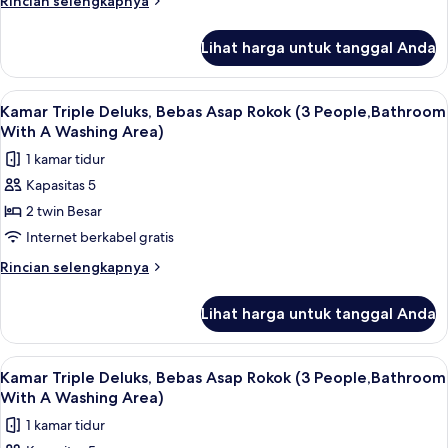
Rincian selengkapnya
Bebas
lebih
Asap
lanjut
Lihat harga untuk tanggal Anda
untuk
Rokok
Kamar
(The
Deluks,
Lihat
Selimut bulu angsa, brankas, meja kerj
Main,Bathroom
4
1
Kamar Triple Deluks, Bebas Asap Rokok (3 People,Bathroom
semua
With
Tempat
With A Washing Area)
Tidur
foto
A
1 kamar tidur
King,
untuk
Washing
Bebas
Kapasitas 5
Kamar
Area)
Asap
2 twin Besar
Triple
Rokok
(The
Deluks,
Internet berkabel gratis
Main,Bathroom
Bebas
Rincian
Rincian selengkapnya
With
Asap
lebih
A
lanjut
Rokok
Washing
Lihat harga untuk tanggal Anda
untuk
Area)
(3
Kamar
People,Bathroom
Triple
Lihat
Selimut bulu angsa, brankas, meja kerj
3
With
Deluks,
Kamar Triple Deluks, Bebas Asap Rokok (3 People,Bathroom
semua
Bebas
A
With A Washing Area)
Asap
foto
Washing
1 kamar tidur
Rokok
untuk
Area)
(3