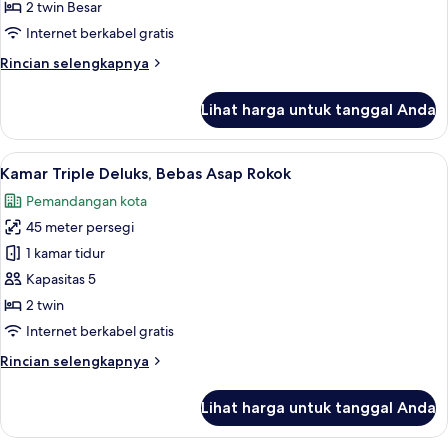
difabel,
2 twin Besar
Bebas
Internet berkabel gratis
Asap
Rincian
Rincian selengkapnya
Rokok
lebih
(The
lanjut
Lihat harga untuk tanggal Anda
Main
untuk
Suite,
Shin
akses
Lihat
Selimut bulu angsa, brankas, meja kerj
Edo)
5
difabel,
Kamar Triple Deluks, Bebas Asap Rokok
semua
Bebas
Pemandangan kota
Asap
foto
Rokok
45 meter persegi
untuk
(The
Kamar
1 kamar tidur
Main
Triple
Shin
Kapasitas 5
Edo)
Deluks,
2 twin
Bebas
Internet berkabel gratis
Asap
Rincian
Rincian selengkapnya
Rokok
lebih
lanjut
Lihat harga untuk tanggal Anda
untuk
Kamar