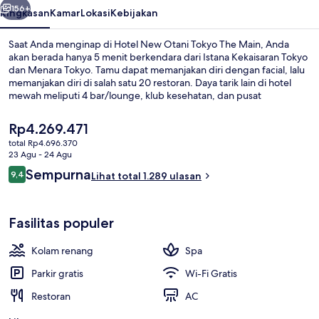
Main
156+
Ringkasan
Kamar
Lokasi
Kebijakan
Saat Anda menginap di Hotel New Otani Tokyo The Main, Anda
akan berada hanya 5 menit berkendara dari Istana Kekaisaran Tokyo
dan Menara Tokyo. Tamu dapat memanjakan diri dengan facial, lalu
memanjakan diri di salah satu 20 restoran. Daya tarik lain di hotel
mewah meliputi 4 bar/lounge, klub kesehatan, dan pusat
kebugaran. Staf dan lokasi mendapatkan nilai yang bagus dari para
traveler. Properti ini berada dekat dengan transportasi umum:
Harga
Rp4.269.471
Stasiun Fukuma berjarak 9 menit dan Stasiun Kojimachi berjarak 9
saat
total Rp4.696.370
menit.
ini
23 Agu - 24 Agu
Restoran
Rp4.269.471
Ulasan
Sempurna
9,4
Lihat total 1.289 ulasan
9,4 dari 10
Fasilitas populer
Kolam renang
Spa
Parkir gratis
Wi-Fi Gratis
Restoran
AC