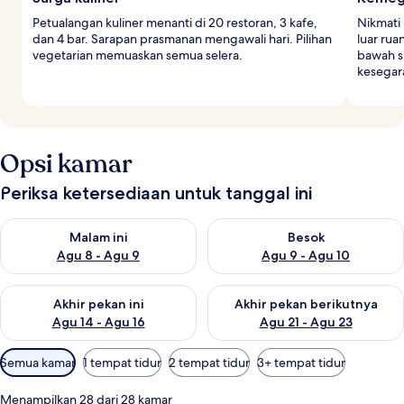
Petualangan kuliner menanti di 20 restoran, 3 kafe,
Nikmati
dan 4 bar. Sarapan prasmanan mengawali hari. Pilihan
luar ru
vegetarian memuaskan semua selera.
bawah si
kesegara
Opsi kamar
Periksa ketersediaan untuk tanggal ini
Periksa ketersediaan untuk malam ini Agu 8 - Agu 9
Periksa ketersediaan untuk be
Malam ini
Besok
Agu 8 - Agu 9
Agu 9 - Agu 10
Periksa ketersediaan untuk akhir pekan ini Agu 14 - Agu 16
Periksa ketersediaan untuk ak
Akhir pekan ini
Akhir pekan berikutnya
Agu 14 - Agu 16
Agu 21 - Agu 23
Filter
Semua kamar
1 tempat tidur
2 tempat tidur
3+ tempat tidur
tersedia
untuk
Menampilkan 28 dari 28 kamar