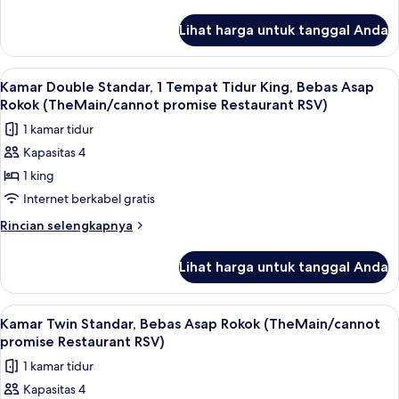
Asap
lebih
Credit
lanjut
Rokok
Per
Lihat harga untuk tanggal Anda
untuk
Guest)
(¥5,000
Kamar
In-
Twin
Lihat
Selimut bulu angsa, brankas, meja kerj
3
House
Deluks,
Kamar Double Standar, 1 Tempat Tidur King, Bebas Asap
semua
Bebas
Credit
Rokok (TheMain/cannot promise Restaurant RSV)
Asap
foto
Per
1 kamar tidur
Rokok
untuk
Guest)
(¥5,000
Kapasitas 4
Kamar
In-
1 king
Double
House
Credit
Standar,
Internet berkabel gratis
Per
1
Rincian
Rincian selengkapnya
Guest)
Tempat
lebih
lanjut
Tidur
Lihat harga untuk tanggal Anda
untuk
King,
Kamar
Bebas
Double
Lihat
Selimut bulu angsa, brankas, meja kerj
3
Asap
Standar,
Kamar Twin Standar, Bebas Asap Rokok (TheMain/cannot
semua
1
Rokok
promise Restaurant RSV)
Tempat
foto
(TheMain/cannot
1 kamar tidur
Tidur
untuk
promise
King,
Kapasitas 4
Kamar