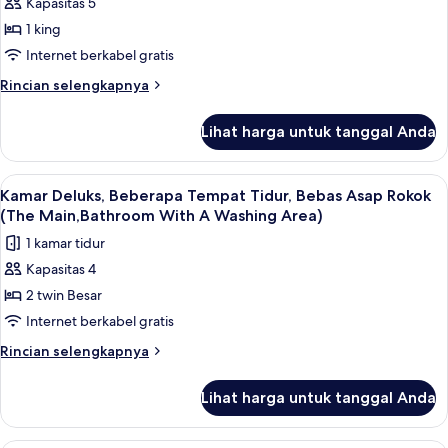
Kapasitas 5
Kamar
People,Bathroom
1 king
Triple
With
A
Deluks,
Internet berkabel gratis
Washing
Bebas
Rincian
Rincian selengkapnya
Area)
Asap
lebih
lanjut
Rokok
Lihat harga untuk tanggal Anda
untuk
(3
Kamar
People,Bathroom
Triple
Lihat
Selimut bulu angsa, brankas, meja kerj
3
With
Deluks,
Kamar Deluks, Beberapa Tempat Tidur, Bebas Asap Rokok
semua
Bebas
A
(The Main,Bathroom With A Washing Area)
Asap
foto
Washing
1 kamar tidur
Rokok
untuk
Area)
(3
Kapasitas 4
Kamar
People,Bathroom
2 twin Besar
Deluks,
With
A
Beberapa
Internet berkabel gratis
Washing
Tempat
Rincian
Rincian selengkapnya
Area)
Tidur,
lebih
lanjut
Bebas
Lihat harga untuk tanggal Anda
untuk
Asap
Kamar
Rokok
Deluks,
Selimut bulu angsa, brankas, meja kerj