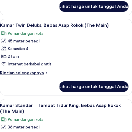
Bebas
lanjut
Lihat harga untuk tanggal Anda
untuk
Asap
Kamar
Rokok
Deluks,
Lihat
Selimut bulu angsa, brankas, meja kerj
(The
4
1
Kamar Twin Deluks, Bebas Asap Rokok (The Main)
semua
Tempat
Main)
Pemandangan kota
Tidur
foto
King,
45 meter persegi
untuk
Bebas
Kamar
Kapasitas 4
Asap
Twin
Rokok
2 twin
(The
Deluks,
Internet berkabel gratis
Main)
Bebas
Rincian
Rincian selengkapnya
Asap
lebih
Rokok
lanjut
Lihat harga untuk tanggal Anda
untuk
(The
Kamar
Main)
Twin
Lihat
Selimut bulu angsa, brankas, meja kerj
4
Deluks,
Kamar Standar, 1 Tempat Tidur King, Bebas Asap Rokok
semua
Bebas
(The Main)
Asap
foto
Pemandangan kota
Rokok
untuk
(The
36 meter persegi
Kamar
Main)