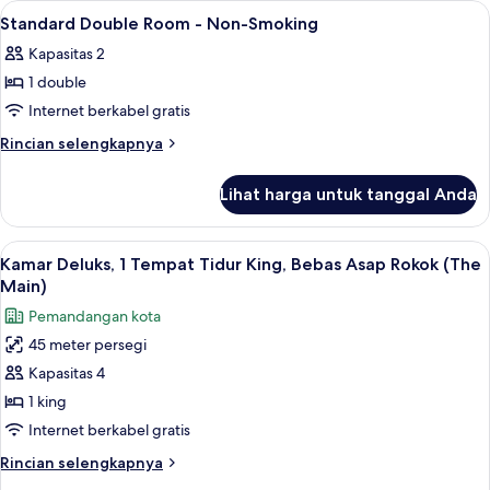
Lihat
Selimut bulu angsa, brankas, meja kerj
10
Non-
Standard Double Room - Non-Smoking
semua
Smoking
Kapasitas 2
foto
1 double
untuk
Standard
Internet berkabel gratis
Double
Rincian
Rincian selengkapnya
Room
lebih
lanjut
-
Lihat harga untuk tanggal Anda
untuk
Non-
Standard
Smoking
Double
Lihat
Selimut bulu angsa, brankas, meja kerj
6
Room
Kamar Deluks, 1 Tempat Tidur King, Bebas Asap Rokok (The
semua
-
Main)
Non-
foto
Pemandangan kota
Smoking
untuk
45 meter persegi
Kamar
Kapasitas 4
Deluks,
1
1 king
Tempat
Internet berkabel gratis
Tidur
Rincian
Rincian selengkapnya
King,
lebih