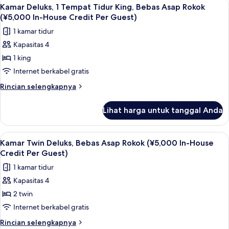
Lihat
4
(The
Beberapa
Kamar Deluks, 1 Tempat Tidur King, Bebas Asap Rokok
semua
Tempat
Main,Bathroom
(¥5,000 In-House Credit Per Guest)
Tidur,
foto
With
1 kamar tidur
Bebas
untuk
A
Asap
Kapasitas 4
Kamar
Rokok
Washing
1 king
Deluks,
(The
Area)
Main,Bathroom
1
Internet berkabel gratis
With
Tempat
Rincian
Rincian selengkapnya
A
Tidur
lebih
Washing
lanjut
King,
Area)
Lihat harga untuk tanggal Anda
untuk
Bebas
Kamar
Asap
Deluks,
Lihat
Selimut bulu angsa, brankas, meja kerj
4
Rokok
1
Kamar Twin Deluks, Bebas Asap Rokok (¥5,000 In-House
semua
Tempat
(¥5,000
Credit Per Guest)
Tidur
foto
In-
1 kamar tidur
King,
untuk
House
Bebas
Kapasitas 4
Kamar
Asap
Credit
2 twin
Twin
Rokok
Per
(¥5,000
Deluks,
Internet berkabel gratis
Guest)
In-
Bebas
Rincian
Rincian selengkapnya
House