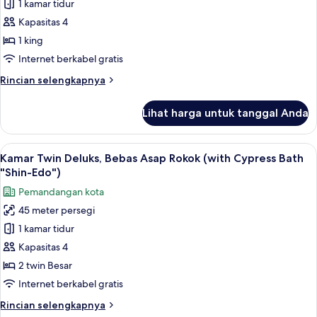
1 kamar tidur
Double
Bath
"Shin-
Deluks,
Kapasitas 4
Edo")
Bebas
1 king
Asap
Internet berkabel gratis
Rokok
Rincian
Rincian selengkapnya
(with
lebih
Cypress
lanjut
Lihat harga untuk tanggal Anda
untuk
Bath
Kamar
"Shin-
Double
Lihat
Kamar Twin Deluks, Bebas Asap Rokok (
Edo")
16
Deluks,
Kamar Twin Deluks, Bebas Asap Rokok (with Cypress Bath
semua
Bebas
"Shin-Edo")
Asap
foto
Pemandangan kota
Rokok
untuk
(with
45 meter persegi
Kamar
Cypress
1 kamar tidur
Twin
Bath
"Shin-
Deluks,
Kapasitas 4
Edo")
Bebas
2 twin Besar
Asap
Internet berkabel gratis
Rokok
Rincian
Rincian selengkapnya
(with
lebih