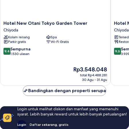
Hotel
Hotel
Hotel New Otani Tokyo Garden Tower
Hotel 
New
Metropo
Chiyoda
Chiyoda
Otani
Edmont
Kolam renang
Spa
Tersed
Tokyo
Tokyo
Parkir gratis
Wi-Fi Gratis
Restor
Garden
Chiyoda
Tower
9.4
9.6
Sempurna
Sem
9,4
9,6
Chiyoda
dari
dari
1.530 ulasan
3.939
10,
10,
Sempurna,
Sempur
Harga
Rp3.548.048
1.530
3.939
sekarang
ulasan
ulasan
total Rp4.488.281
Rp3.548.048
30 Agu - 31 Agu
Bandingkan dengan properti serupa
Login untuk melihat diskon dan manfaat yang memenuhi
syarat. Lebih banyak reward untuk lebih banyak petualangan!
Login
Daftar sekarang, gratis