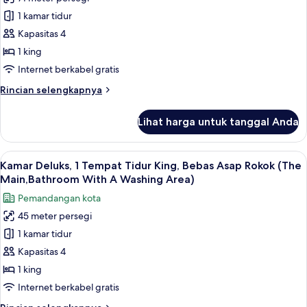
untuk
Main)
Suite
1 kamar tidur
Junior,
Kapasitas 4
Bebas
1 king
Asap
Internet berkabel gratis
Rokok
Rincian
Rincian selengkapnya
lebih
lanjut
Lihat harga untuk tanggal Anda
untuk
Suite
Junior,
Lihat
Selimut bulu angsa, brankas, meja kerj
4
Bebas
Kamar Deluks, 1 Tempat Tidur King, Bebas Asap Rokok (The
semua
Asap
Main,Bathroom With A Washing Area)
Rokok
foto
Pemandangan kota
untuk
45 meter persegi
Kamar
1 kamar tidur
Deluks,
1
Kapasitas 4
Tempat
1 king
Tidur
Internet berkabel gratis
King,
Rincian