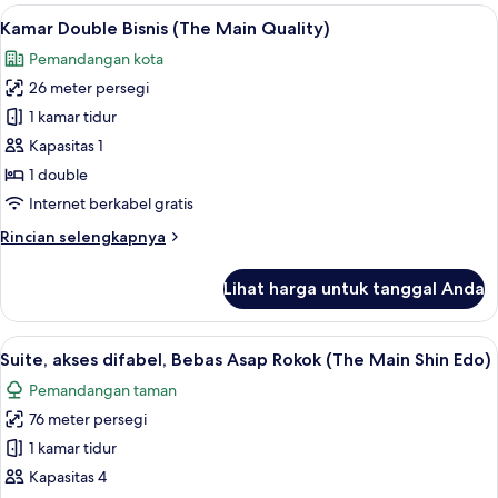
Twin
Lihat
Kamar Double Bisnis (The Main Quality)
7
Standar,
Kamar Double Bisnis (The Main Quality)
semua
Bebas
Pemandangan kota
Asap
foto
Rokok
26 meter persegi
untuk
(The
Kamar
1 kamar tidur
Main)
Double
Kapasitas 1
Bisnis
1 double
(The
Internet berkabel gratis
Main
Rincian
Rincian selengkapnya
Quality)
lebih
lanjut
Lihat harga untuk tanggal Anda
untuk
Kamar
Double
Lihat
Suite, akses difabel, Bebas Asap Rokok
14
Bisnis
Suite, akses difabel, Bebas Asap Rokok (The Main Shin Edo)
semua
(The
Pemandangan taman
Main
foto
Quality)
76 meter persegi
untuk
Suite,
1 kamar tidur
akses
Kapasitas 4