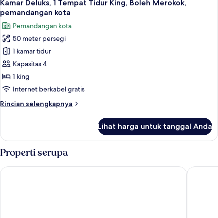
1
Standar,
Kamar Deluks, 1 Tempat Tidur King, Boleh Merokok,
semua
Bebas
pemandangan kota
Asap
foto
Pemandangan kota
Rokok
untuk
(The
50 meter persegi
Kamar
Main)
1 kamar tidur
Deluks,
1
Kapasitas 4
Tempat
1 king
Tidur
Internet berkabel gratis
King,
Rincian
Rincian selengkapnya
Boleh
lebih
Merokok,
lanjut
Lihat harga untuk tanggal Anda
untuk
pemandangan
Kamar
kota
Deluks,
Properti serupa
1
Tempat
Hotel New Otani Tokyo Garden Tower
Hotel M
Tidur
King,
Boleh
Merokok,
pemandangan
kota