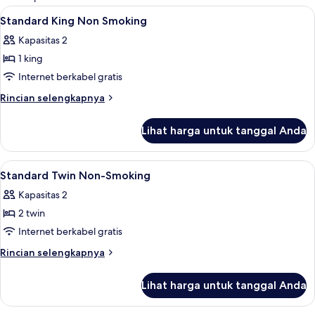
kamar
Lihat
Selimut bulu angsa, brankas, meja kerj
7
Standard King Non Smoking
semua
Kapasitas 2
foto
1 king
untuk
Standard
Internet berkabel gratis
King
Rincian
Rincian selengkapnya
Non
lebih
lanjut
Smoking
Lihat harga untuk tanggal Anda
untuk
Standard
King
Lihat
Selimut bulu angsa, brankas, meja kerj
9
Non
Standard Twin Non-Smoking
semua
Smoking
Kapasitas 2
foto
2 twin
untuk
Standard
Internet berkabel gratis
Twin
Rincian
Rincian selengkapnya
Non-
lebih
lanjut
Smoking
Lihat harga untuk tanggal Anda
untuk
Standard
Twin