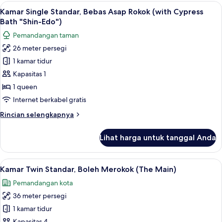
Triple
Lihat
Kamar Single Standar, Bebas Asap Roko
12
Deluks,
Kamar Single Standar, Bebas Asap Rokok (with Cypress
semua
Bebas
Bath "Shin-Edo")
Asap
foto
Pemandangan taman
Rokok
untuk
26 meter persegi
Kamar
1 kamar tidur
Single
Standar,
Kapasitas 1
Bebas
1 queen
Asap
Internet berkabel gratis
Rokok
Rincian
Rincian selengkapnya
(with
lebih
Cypress
lanjut
Lihat harga untuk tanggal Anda
untuk
Bath
Kamar
"Shin-
Single
Lihat
Selimut bulu angsa, brankas, meja kerj
Edo")
6
Standar,
Kamar Twin Standar, Boleh Merokok (The Main)
semua
Bebas
Pemandangan kota
Asap
foto
Rokok
36 meter persegi
untuk
(with
Kamar
1 kamar tidur
Cypress
Twin
Bath
Kapasitas 4