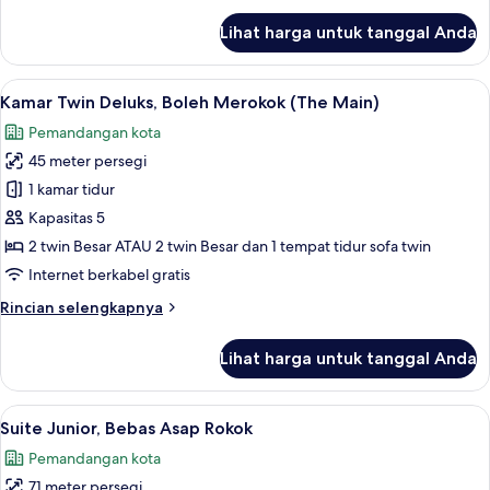
Cypress
lanjut
Lihat harga untuk tanggal Anda
untuk
Bath
Kamar
"Shin-
Twin
Lihat
Kamar Twin Deluks, Boleh Merokok (The
Edo")
3
Deluks,
Kamar Twin Deluks, Boleh Merokok (The Main)
semua
Bebas
Pemandangan kota
Asap
foto
Rokok
45 meter persegi
untuk
(with
Kamar
1 kamar tidur
Cypress
Twin
Bath
Kapasitas 5
"Shin-
Deluks,
2 twin Besar ATAU 2 twin Besar dan 1 tempat tidur sofa twin
Edo")
Boleh
Internet berkabel gratis
Merokok
Rincian
Rincian selengkapnya
(The
lebih
Main)
lanjut
Lihat harga untuk tanggal Anda
untuk
Kamar
Twin
Lihat
Suite Junior, Bebas Asap Rokok | Selim
3
Deluks,
Suite Junior, Bebas Asap Rokok
semua
Boleh
Pemandangan kota
Merokok
foto
(The
71 meter persegi