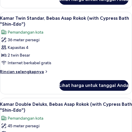
untuk
Bath
Kamar
"Shin-
Double
Lihat
Kamar Twin Standar, Bebas Asap Rokok 
Edo")
12
Standar,
Kamar Twin Standar, Bebas Asap Rokok (with Cypress Bath
semua
Bebas
"Shin-Edo")
Asap
foto
Pemandangan kota
Rokok
untuk
(with
36 meter persegi
Kamar
Cypress
Kapasitas 4
Twin
Bath
"Shin-
Standar,
2 twin Besar
Edo")
Bebas
Internet berkabel gratis
Asap
Rincian
Rincian selengkapnya
Rokok
lebih
(with
lanjut
Lihat harga untuk tanggal Anda
untuk
Cypress
Kamar
Bath
Twin
Lihat
Pemandangan dari kamar
"Shin-
16
Standar,
Kamar Double Deluks, Bebas Asap Rokok (with Cypress Bath
semua
Bebas
Edo")
"Shin-Edo")
Asap
foto
Pemandangan kota
Rokok
untuk
(with
45 meter persegi
Kamar
Cypress