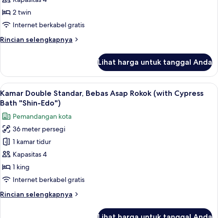
"Shin-
Standar,
2 twin
Edo")
Boleh
Internet berkabel gratis
Merokok
Rincian
Rincian selengkapnya
(The
lebih
Main)
lanjut
Lihat harga untuk tanggal Anda
untuk
Kamar
Twin
Lihat
Selimut bulu angsa, brankas, meja kerj
13
Standar,
Kamar Double Standar, Bebas Asap Rokok (with Cypress
semua
Boleh
Bath "Shin-Edo")
Merokok
foto
Pemandangan kota
(The
untuk
Main)
36 meter persegi
Kamar
1 kamar tidur
Double
Standar,
Kapasitas 4
Bebas
1 king
Asap
Internet berkabel gratis
Rokok
Rincian
Rincian selengkapnya
(with
lebih
Cypress
lanjut
Lihat harga untuk tanggal Anda