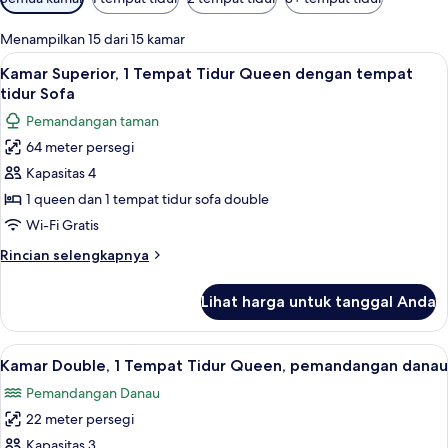
tersedia
untuk
Menampilkan 15 dari 15 kamar
kamar
Lihat
Kamar Superior, 1 Tempat Tidur Queen
8
Kamar Superior, 1 Tempat Tidur Queen dengan tempat
semua
tidur Sofa
foto
Pemandangan taman
untuk
64 meter persegi
Kamar
Kapasitas 4
Superior,
1
1 queen dan 1 tempat tidur sofa double
Tempat
Wi-Fi Gratis
Tidur
Rincian
Rincian selengkapnya
Queen
lebih
dengan
lanjut
Lihat harga untuk tanggal Anda
untuk
tempat
Kamar
tidur
Superior,
Lihat
Pemandangan dari kamar
Sofa
13
1
Kamar Double, 1 Tempat Tidur Queen, pemandangan danau
semua
Tempat
Pemandangan Danau
Tidur
foto
Queen
22 meter persegi
untuk
dengan
Kamar
Kapasitas 3