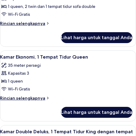
Keluarga,
1 queen, 2 twin dan 1 tempat tidur sofa double
pemandangan
Wi-Fi Gratis
kebun
Rincian
Rincian selengkapnya
lebih
lanjut
Lihat harga untuk tanggal Anda
untuk
Kamar
Keluarga,
Lihat
Kamar Ekonomi, 1 Tempat Tidur Queen 
7
pemandangan
Kamar Ekonomi, 1 Tempat Tidur Queen
semua
kebun
35 meter persegi
foto
Kapasitas 3
untuk
Kamar
1 queen
Ekonomi,
Wi-Fi Gratis
1
Rincian
Rincian selengkapnya
Tempat
lebih
Tidur
lanjut
Lihat harga untuk tanggal Anda
untuk
Queen
Kamar
Ekonomi,
Lihat
Kamar Double Deluks, 1 Tempat Tidur 
7
1
Kamar Double Deluks, 1 Tempat Tidur King dengan tempat
semua
Tempat