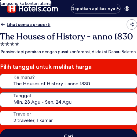
Langsung ke konten utama
Dapatkan aplikasinya
Lihat semua properti
The Houses of History - anno 1830
Properti
bintang
Pension tepi perairan dengan pusat konferensi, di dekat Danau Balaton
4.0
Pilih tanggal untuk melihat harga
Ke mana?
Tanggal
Traveler
Cari