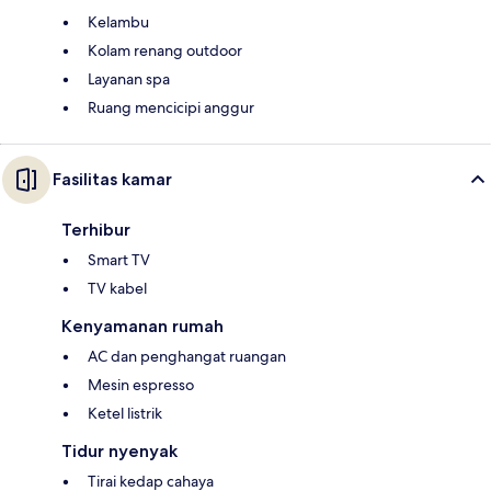
Kelambu
Kolam renang outdoor
Layanan spa
Ruang mencicipi anggur
Fasilitas kamar
Terhibur
Smart TV
TV kabel
Kenyamanan rumah
AC dan penghangat ruangan
Mesin espresso
Ketel listrik
Tidur nyenyak
Tirai kedap cahaya