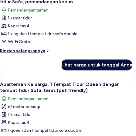
tidur Sofa, pemandangan kebun
Tidur
foto
Pemandangan taman
Queen
untuk
1 kamar tidur
Kamar
Kapasitas 4
Double
Deluks,
1 king dan 1 tempat tidur sofa double
1
Wi-Fi Gratis
Tempat
Rincian
Rincian selengkapnya
Tidur
lebih
King
lanjut
Lihat harga untuk tanggal Anda
untuk
dengan
Kamar
tempat
Double
Lihat
Apartemen Keluarga, 1 Tempat Tidur Q
tidur
16
Deluks,
Apartemen Keluarga, 1 Tempat Tidur Queen dengan
semua
1
Sofa,
tempat tidur Sofa, teras (pet friendly)
Tempat
foto
pemandangan
Pemandangan taman
Tidur
untuk
kebun
King
67 meter persegi
Apartemen
dengan
1 kamar tidur
Keluarga,
tempat
tidur
1
Kapasitas 4
Sofa,
Tempat
1 queen dan 1 tempat tidur sofa double
pemandangan