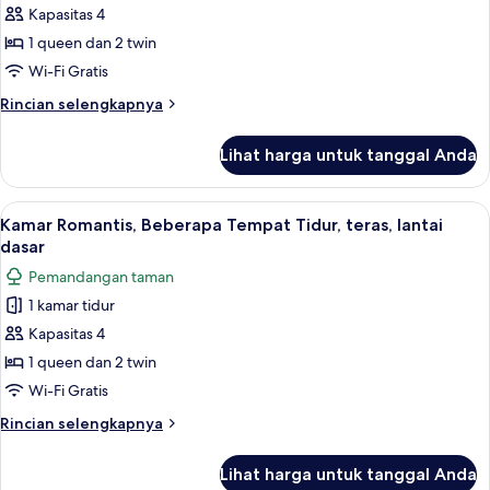
Sofa,
Beberapa
Kapasitas 4
Bebas
Tempat
1 queen dan 2 twin
Asap
Tidur,
Rokok
Wi-Fi Gratis
pemandangan
(Duplex)
Rincian
Rincian selengkapnya
kebun,
lebih
lantai
lanjut
Lihat harga untuk tanggal Anda
untuk
dasar
Apartemen
(pet
Keluarga,
Lihat
Kamar Romantis, Beberapa Tempat Tidur
friendly)
9
Beberapa
Kamar Romantis, Beberapa Tempat Tidur, teras, lantai
semua
Tempat
dasar
Tidur,
foto
Pemandangan taman
pemandangan
untuk
kebun,
1 kamar tidur
Kamar
lantai
Kapasitas 4
Romantis,
dasar
(pet
Beberapa
1 queen dan 2 twin
friendly)
Tempat
Wi-Fi Gratis
Tidur,
Rincian
Rincian selengkapnya
teras,
lebih
lantai
lanjut
Lihat harga untuk tanggal Anda
untuk
dasar