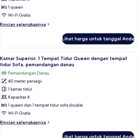
tempat
Double,
tidur
1 queen
Sofa
1
Wi-Fi Gratis
Tempat
Rincian
Rincian selengkapnya
Tidur
lebih
Queen,
lanjut
Lihat harga untuk tanggal Anda
untuk
pemandangan
Kamar
danau
Double,
Lihat
Pemandangan danau
8
1
Kamar Superior, 1 Tempat Tidur Queen dengan tempat
semua
Tempat
tidur Sofa, pemandangan danau
Tidur
foto
Pemandangan Danau
Queen,
untuk
pemandangan
40 meter persegi
Kamar
danau
1 kamar tidur
Superior,
1
Kapasitas 4
Tempat
1 queen dan 1 tempat tidur sofa double
Tidur
Wi-Fi Gratis
Queen
Rincian
Rincian selengkapnya
dengan
lebih
tempat
lanjut
Lihat harga untuk tanggal Anda