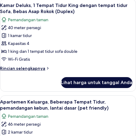
Lihat
Kamar Deluks, 1 Tempat Tidur King de
balkon,
14
1
Kamar Deluks, 1 Tempat Tidur King dengan tempat tidur
semua
pemandangan
Tempat
Sofa, Bebas Asap Rokok (Duplex)
Tidur
foto
kebun
Pemandangan taman
King
untuk
dengan
40 meter persegi
Kamar
tempat
1 kamar tidur
Deluks,
tidur
Sofa,
1
Kapasitas 4
balkon,
Tempat
1 king dan 1 tempat tidur sofa double
pemandangan
Tidur
kebun
Wi-Fi Gratis
King
Rincian
Rincian selengkapnya
dengan
lebih
tempat
lanjut
Lihat harga untuk tanggal Anda
untuk
tidur
Kamar
Sofa,
Deluks,
Lihat
Apartemen Keluarga, Beberapa Tempat 
Bebas
15
1
Apartemen Keluarga, Beberapa Tempat Tidur,
semua
Asap
Tempat
pemandangan kebun, lantai dasar (pet friendly)
Tidur
foto
Rokok
Pemandangan taman
King
untuk
(Duplex)
dengan
46 meter persegi
Apartemen
tempat
2 kamar tidur
Keluarga,
tidur