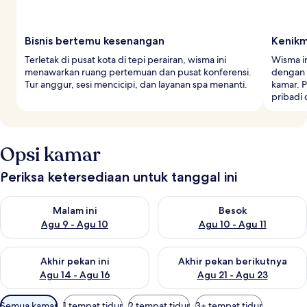
Bisnis bertemu kesenangan
Kenik
Terletak di pusat kota di tepi perairan, wisma ini
Wisma i
menawarkan ruang pertemuan dan pusat konferensi.
dengan 
Tur anggur, sesi mencicipi, dan layanan spa menanti.
kamar. P
pribadi 
Opsi kamar
Periksa ketersediaan untuk tanggal ini
Periksa ketersediaan untuk malam ini Agu 9 - Agu 10
Periksa ketersediaan untuk be
Malam ini
Besok
Agu 9 - Agu 10
Agu 10 - Agu 11
Periksa ketersediaan untuk akhir pekan ini Agu 14 - Agu 16
Periksa ketersediaan untuk ak
Akhir pekan ini
Akhir pekan berikutnya
Agu 14 - Agu 16
Agu 21 - Agu 23
Filter
Semua kamar
1 tempat tidur
2 tempat tidur
3+ tempat tidur