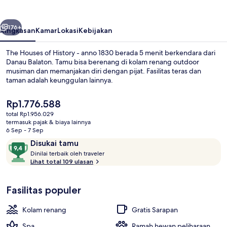
History
-
belumnya
Berikutnya
anno
176+
Ringkasan
Kamar
Lokasi
Kebijakan
1830
The Houses of History - anno 1830 berada 5 menit berkendara dari
Danau Balaton. Tamu bisa berenang di kolam renang outdoor
musiman dan memanjakan diri dengan pijat. Fasilitas teras dan
taman adalah keunggulan lainnya.
Harga
Rp1.776.588
saat
total Rp1.956.029
ini
termasuk pajak & biaya lainnya
Rp1.776.588
6 Sep - 7 Sep
Bagian depan properti
Ulasan
9,4
Disukai tamu
D
dari
Dinilai terbaik oleh traveler
i
Lihat total 109 ulasan
10,
n
Disukai
i
tamu
Fasilitas populer
l
a
i
Kolam renang
Gratis Sarapan
t
Spa
Ramah hewan peliharaan