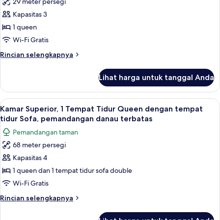
29 meter persegi
Kamar,
Kapasitas 3
1
Tempat
1 queen
Tidur
Wi-Fi Gratis
Queen,
Rincian
Rincian selengkapnya
teras,
lebih
lantai
lanjut
Lihat harga untuk tanggal Anda
untuk
dasar
Kamar,
(Pet
1
Lihat
Kamar Superior, 1 Tempat Tidur Queen
friendly)
10
Tempat
Kamar Superior, 1 Tempat Tidur Queen dengan tempat
semua
Tidur
tidur Sofa, pemandangan danau terbatas
Queen,
foto
Pemandangan taman
teras,
untuk
lantai
68 meter persegi
Kamar
dasar
Kapasitas 4
Superior,
(Pet
friendly)
1
1 queen dan 1 tempat tidur sofa double
Tempat
Wi-Fi Gratis
Tidur
Rincian
Rincian selengkapnya
Queen
lebih
dengan
lanjut