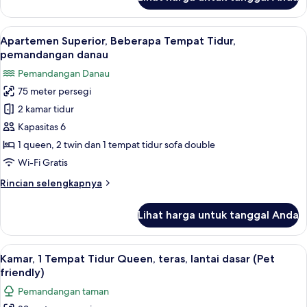
untuk
tidur
Kamar
Sofa,
Superior,
Lihat
Apartemen Superior, Beberapa Tempat
pemandangan
10
1
Apartemen Superior, Beberapa Tempat Tidur,
semua
danau
Tempat
pemandangan danau
Tidur
foto
Pemandangan Danau
Queen
untuk
dengan
75 meter persegi
Apartemen
tempat
2 kamar tidur
Superior,
tidur
Sofa,
Beberapa
Kapasitas 6
pemandangan
Tempat
1 queen, 2 twin dan 1 tempat tidur sofa double
danau
Tidur,
Wi-Fi Gratis
pemandangan
Rincian
Rincian selengkapnya
danau
lebih
lanjut
Lihat harga untuk tanggal Anda
untuk
Apartemen
Superior,
Lihat
Kamar, 1 Tempat Tidur Queen, teras, lan
11
Beberapa
Kamar, 1 Tempat Tidur Queen, teras, lantai dasar (Pet
semua
Tempat
friendly)
Tidur,
foto
Pemandangan taman
pemandangan
untuk
danau