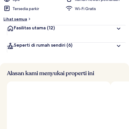
e
Tersedia parkir
Wi-Fi Gratis
r
b
Lihat semua
a
i
Fasilitas utama
(12)
k
o
Seperti di rumah sendiri
(6)
l
e
h
t
r
Alasan kami menyukai properti ini
a
v
e
l
e
r