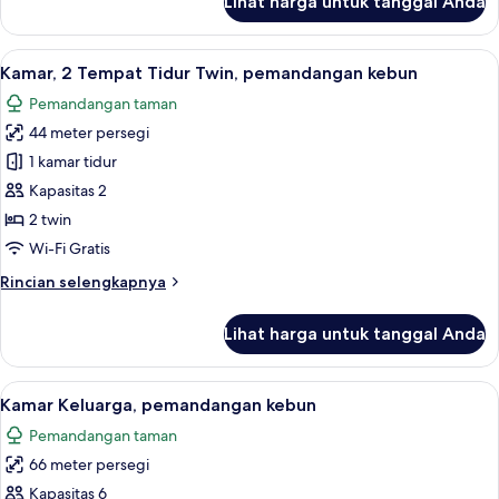
Lihat harga untuk tanggal Anda
untuk
tempat
Kamar
tidur
Superior,
Lihat
Kamar, 2 Tempat Tidur Twin, pemand
Sofa,
10
1
Kamar, 2 Tempat Tidur Twin, pemandangan kebun
semua
Tempat
pemandangan
Pemandangan taman
Tidur
foto
danau
Queen
44 meter persegi
untuk
terbatas
dengan
Kamar,
1 kamar tidur
tempat
2
tidur
Kapasitas 2
Sofa,
Tempat
2 twin
pemandangan
Tidur
Wi-Fi Gratis
danau
Twin,
terbatas
Rincian
Rincian selengkapnya
pemandangan
lebih
kebun
lanjut
Lihat harga untuk tanggal Anda
untuk
Kamar,
2
Lihat
Kamar Keluarga, pemandangan kebun
13
Tempat
Kamar Keluarga, pemandangan kebun
semua
Tidur
Pemandangan taman
Twin,
foto
pemandangan
66 meter persegi
untuk
kebun
Kamar
Kapasitas 6