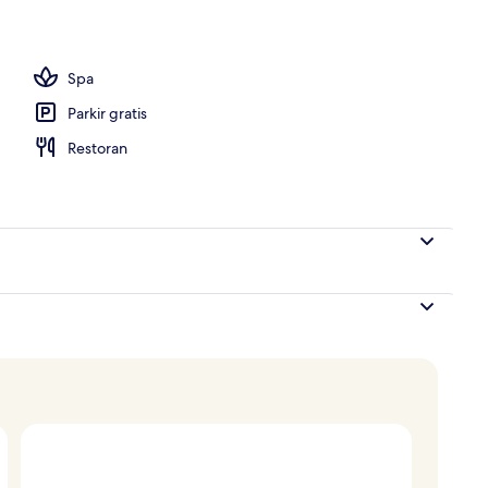
rand Pool Villa | Kamar mandi | Bathtub dan shower terpisah dan pancuran
Spa
Parkir gratis
Restoran