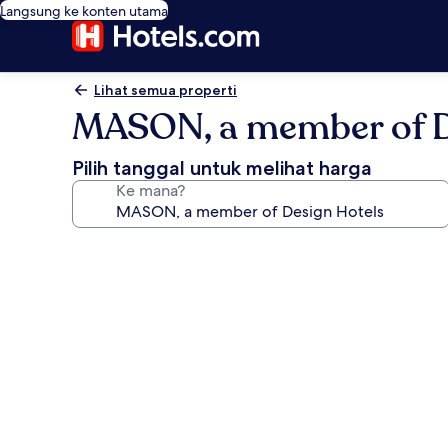
Langsung ke konten utama
Lihat semua properti
MASON, a member of D
Pilih tanggal untuk melihat harga
Ke mana?
Galeri
foto
untuk
MASON,
a
member
of