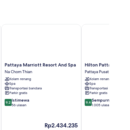
Pattaya Marriott Resort And Spa
Hilton Pattaya
Pattaya
Hilton
Pattaya Marriott Resort And Spa
Hilton Pattaya
Marriott
Pattaya
Na Chom Thian
Pattaya Pusat
Resort
Pattaya
Kolam renang
Kolam renang
And
Pusat
Spa
Spa
Spa
Transportasi bandara
Transportasi bandara
Na
Parkir gratis
Parkir gratis
Chom
9.2
9.4
Istimewa
Sempurna
Thian
9,2
9,4
dari
dari
56 ulasan
1.005 ulasan
10,
10,
Istimewa,
Sempurna,
56
1.005
Harga
H
Rp2.434.235
ulasan
ulasan
sekarang
s