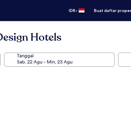
•
IDR
Buat daftar prope
esign Hotels
Tanggal