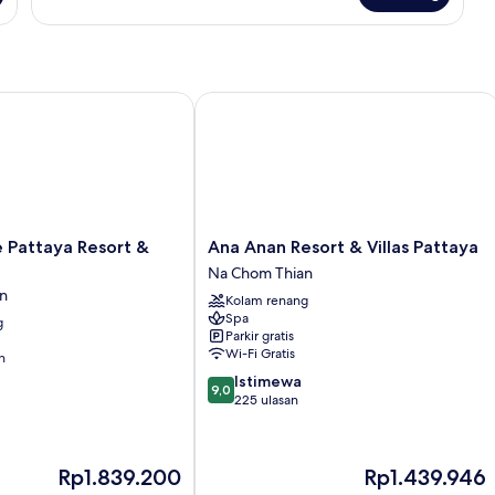
Kamar
attaya Resort & Spa
Ana Anan Resort & Villas Pattaya
Ana
 Pattaya Resort &
Ana Anan Resort & Villas Pattaya
Anan
Na Chom Thian
Resort
n
Kolam renang
&
Spa
g
Villas
Parkir gratis
Pattaya
Wi-Fi Gratis
n
Na
9.0
Istimewa
Chom
9,0
dari
225 ulasan
Thian
10,
Istimewa,
225
Harga
Harga
Rp1.839.200
Rp1.439.946
ulasan
sekarang
sekarang