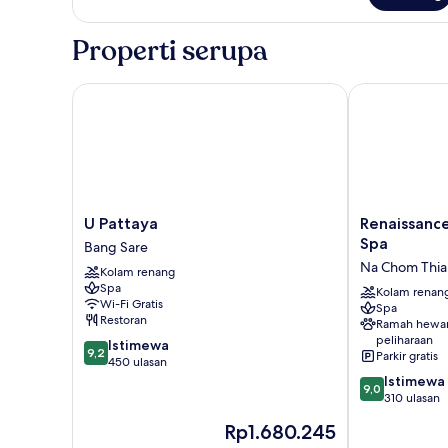
Kamar
Properti serupa
U Pattaya
Renaissance P
U
Renaissance
U Pattaya
Renaissance
Pattaya
Pattaya
Spa
Bang Sare
Bang
Resort
Na Chom Thia
Kolam renang
Sare
&
Spa
Spa
Kolam renan
Wi-Fi Gratis
Spa
Na
Restoran
Ramah hewa
Chom
peliharaan
9.2
Istimewa
Thian
9,2
Parkir gratis
dari
450 ulasan
10,
9.0
Istimewa
9,0
Istimewa,
dari
310 ulasan
450
10,
Harga
Rp1.680.245
ulasan
Istimewa,
sekarang