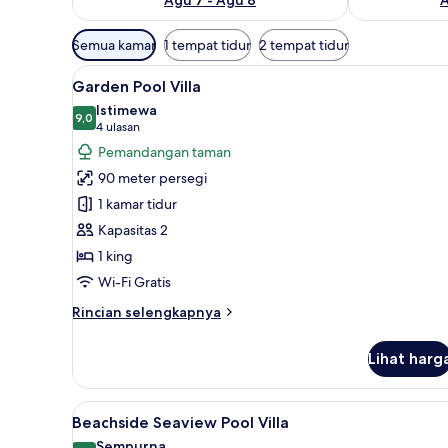
Filter
Semua kamar
1 tempat tidur
2 tempat tidur
tersedia
Lihat
Garden Pool Villa | Pemandan
untuk
5
Garden Pool Villa
semua
kamar
Istimewa
foto
9,0
9,0 dari 10
(4
4 ulasan
untuk
ulasan)
Pemandangan taman
Garden
90 meter persegi
Pool
1 kamar tidur
Villa
Kapasitas 2
1 king
Wi-Fi Gratis
Rincian
Rincian selengkapnya
lebih
lanjut
Lihat harg
untuk
Garden
Pool
Lihat
Beachside Seaview Pool Villa 
6
Villa
Beachside Seaview Pool Villa
semua
Sempurna