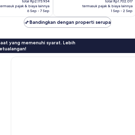
total Rp2.173.934
total Rp1.702.017
Rp1.839.200
Rp1.439.946
termasuk pajak & biaya lainnya
termasuk pajak & biaya lainnya
6 Sep - 7 Sep
1 Sep - 2 Sep
Bandingkan dengan properti serupa
faat yang memenuhi syarat. Lebih
etualangan!