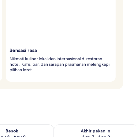
Sensasi rasa
Nikmati kuliner lokal dan internasional di restoran
hotel. Kafe, bar, dan sarapan prasmanan melengkapi
pilihan lezat.
sediaan untuk besok Agu 8 - Agu 9
Periksa ketersediaan untuk akhir peka
Besok
Akhir pekan ini
gu 8 - Agu 9
Agu 7 - Agu 9