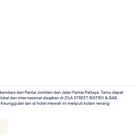
Duplex Gran
endara dari Pantai Jomtien dan Jalan Pantai Pattaya. Tamu dapat
okal dan internasional disajikan di ZILA STREET BISTRO & BAR,
Keunggulan lain di hotel mewah ini meliputi kolam renang
Beachfront G