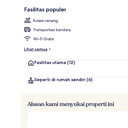
n
Disukai
Beachfront G
i
Fasilitas populer
tamu
l
a
Kolam renang
i
Transportasi bandara
t
e
Wi-Fi Gratis
r
b
Lihat semua
a
i
Fasilitas utama
(12)
k
o
l
Seperti di rumah sendiri
(6)
e
h
t
Alasan kami menyukai properti ini
r
a
v
e
l