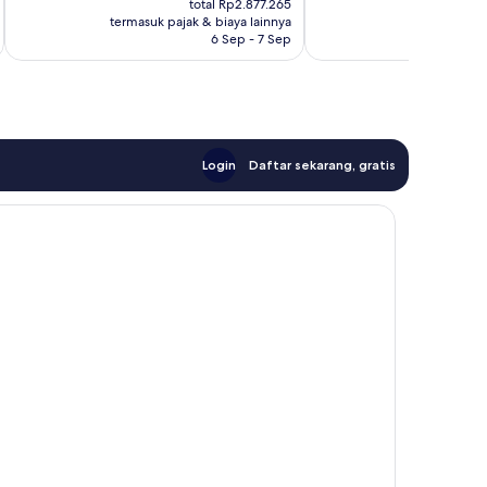
total Rp2.877.265
Rp2.434.235
R
termasuk pajak & biaya lainnya
termasuk paj
6 Sep - 7 Sep
Login
Daftar sekarang, gratis