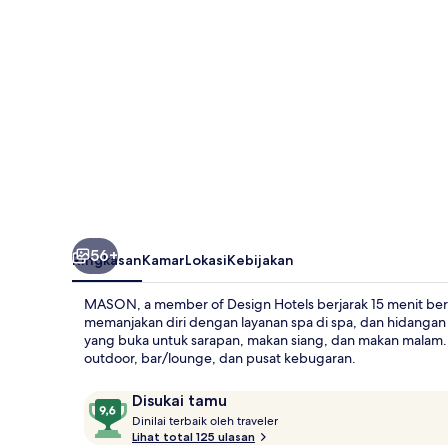
Design
Hotels
56+
Ringkasan
Kamar
Lokasi
Kebijakan
MASON, a member of Design Hotels berjarak 15 menit berk
memanjakan diri dengan layanan spa di spa, dan hidangan l
yang buka untuk sarapan, makan siang, dan makan malam. 
outdoor, bar/lounge, dan pusat kebugaran.
Ulasan
9,6
Disukai tamu
D
dari
Dinilai terbaik oleh traveler
i
Lihat total 125 ulasan
10,