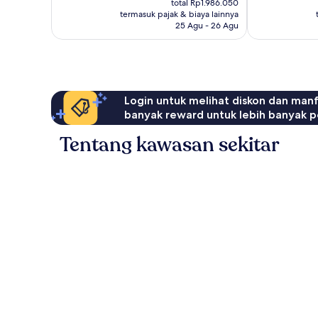
310
total Rp1.986.050
Rp1.680.245
termasuk pajak & biaya lainnya
ulasan
25 Agu - 26 Agu
Login untuk melihat diskon dan man
banyak reward untuk lebih banyak p
Tentang kawasan sekitar