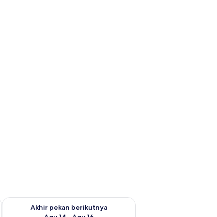
n ini Agu 7 - Agu 9
Periksa ketersediaan untuk akhir pekan berikutnya Agu 14 - A
Akhir pekan berikutnya
Agu 14 - Agu 16