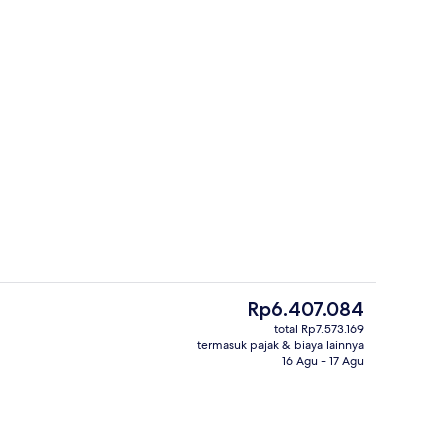
d Pool Villa | Pemandangan taman
Duplex Grand Pool Villa | Area keluarg
Harga
Rp6.407.084
saat
total Rp7.573.169
ini
termasuk pajak & biaya lainnya
rand Pool Villa | Pemandangan pantai/laut
Beachfront Grand Pool Villa | Kamar
Rp6.407.084
16 Agu - 17 Agu