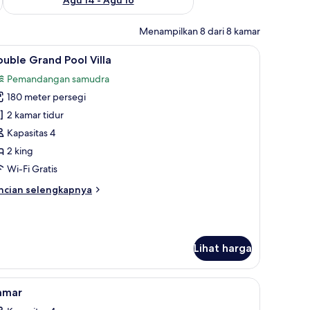
Menampilkan 8 dari 8 kamar
an taman
ihat
Double Grand Pool Villa | Pemandangan tam
5
uble Grand Pool Villa
emua
Pemandangan samudra
oto
180 meter persegi
ntuk
ouble
2 kamar tidur
rand
Kapasitas 4
ool
2 king
lla
Wi-Fi Gratis
ncian
ncian selengkapnya
bih
njut
tuk
uble
Lihat harga
rand
ol
lla
angan pantai/laut
ihat
Kamar mandi | Bathtub dan shower terpisah 
6
amar
emua