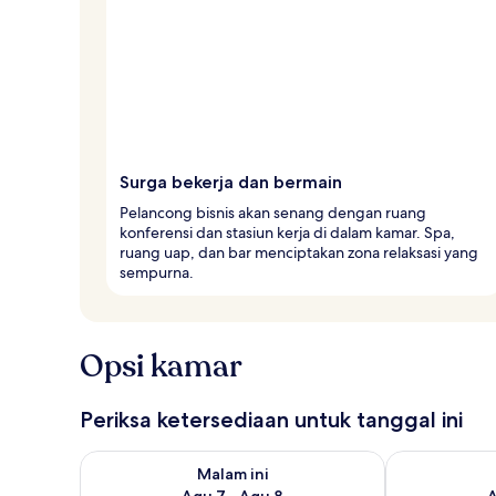
e
r
Surga bekerja dan bermain
Pelancong bisnis akan senang dengan ruang
konferensi dan stasiun kerja di dalam kamar. Spa,
ruang uap, dan bar menciptakan zona relaksasi yang
sempurna.
Opsi kamar
Periksa ketersediaan untuk tanggal ini
Periksa ketersediaan untuk malam ini Agu 7 - Agu 8
Periksa keter
Malam ini
Agu 7 - Agu 8
A