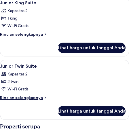
4
Junior King Suite
semua
Kapasitas 2
foto
1 king
untuk
Junior
Wi-Fi Gratis
King
Rincian
Rincian selengkapnya
Suite
lebih
lanjut
Lihat harga untuk tanggal Anda
untuk
Junior
King
Lihat
Minibar, brankas, Wi-Fi gratis, dan sep
3
Suite
Junior Twin Suite
semua
Kapasitas 2
foto
2 twin
untuk
Junior
Wi-Fi Gratis
Twin
Rincian
Rincian selengkapnya
Suite
lebih
lanjut
Lihat harga untuk tanggal Anda
untuk
Junior
Twin
Properti serupa
Suite