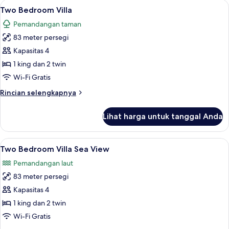
Lihat
Minibar, brankas, Wi-Fi gratis, dan sep
6
Twin
Two Bedroom Villa
semua
Sea
Pemandangan taman
View
foto
83 meter persegi
untuk
Two
Kapasitas 4
Bedroom
1 king dan 2 twin
Villa
Wi-Fi Gratis
Rincian
Rincian selengkapnya
lebih
lanjut
Lihat harga untuk tanggal Anda
untuk
Two
Bedroom
Lihat
Two Bedroom Villa Sea View | Pemand
6
Villa
Two Bedroom Villa Sea View
semua
Pemandangan laut
foto
83 meter persegi
untuk
Two
Kapasitas 4
Bedroom
1 king dan 2 twin
Villa
Wi-Fi Gratis
Sea