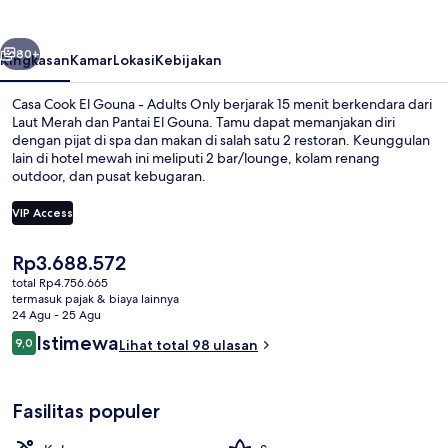
Gouna
-
belumnya
Berikutnya
Adults
80+
Ringkasan
Kamar
Lokasi
Kebijakan
Only
Casa Cook El Gouna - Adults Only berjarak 15 menit berkendara dari
Laut Merah dan Pantai El Gouna. Tamu dapat memanjakan diri
dengan pijat di spa dan makan di salah satu 2 restoran. Keunggulan
lain di hotel mewah ini meliputi 2 bar/lounge, kolam renang
outdoor, dan pusat kebugaran.
VIP Access
Harga
Rp3.688.572
Kolam renang outdoor
saat
total Rp4.756.665
ini
termasuk pajak & biaya lainnya
Rp3.688.572
24 Agu - 25 Agu
Ulasan
Istimewa
9,0
Lihat total 98 ulasan
9,0 dari 10
Fasilitas populer