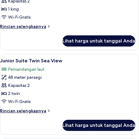
Junior
Kapasitas 2
Suite
1 king
King
Wi-Fi Gratis
Sea
Rincian
Rincian selengkapnya
View
lebih
lanjut
Lihat harga untuk tanggal Anda
untuk
Junior
Suite
Lihat
Pemandangan dari kamar
7
King
Junior Suite Twin Sea View
semua
Sea
Pemandangan laut
View
foto
48 meter persegi
untuk
Junior
Kapasitas 2
Suite
2 twin
Twin
Wi-Fi Gratis
Sea
Rincian
Rincian selengkapnya
View
lebih
lanjut
Lihat harga untuk tanggal Anda
untuk
Junior
Suite