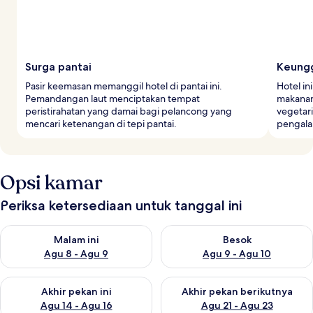
Surga pantai
Keungg
Pasir keemasan memanggil hotel di pantai ini.
Hotel i
Pemandangan laut menciptakan tempat
makanan 
peristirahatan yang damai bagi pelancong yang
vegetar
mencari ketenangan di tepi pantai.
pengala
Opsi kamar
Periksa ketersediaan untuk tanggal ini
Periksa ketersediaan untuk malam ini Agu 8 - Agu 9
Periksa ketersediaan untuk be
Malam ini
Besok
Agu 8 - Agu 9
Agu 9 - Agu 10
Periksa ketersediaan untuk akhir pekan ini Agu 14 - Agu 16
Periksa ketersediaan untuk ak
Akhir pekan ini
Akhir pekan berikutnya
Agu 14 - Agu 16
Agu 21 - Agu 23