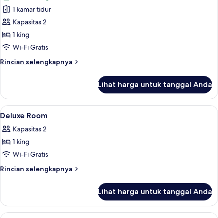
foto
Twin
1 kamar tidur
untuk
Deluxe
Kapasitas 2
Swim-
1 king
up
Wi-Fi Gratis
Junior
Rincian
Rincian selengkapnya
Suite
lebih
King
lanjut
Lihat harga untuk tanggal Anda
untuk
Deluxe
Swim-
Lihat
Minibar, brankas, Wi-Fi gratis, dan sep
5
up
Deluxe Room
semua
Junior
Kapasitas 2
Suite
foto
King
1 king
untuk
Deluxe
Wi-Fi Gratis
Room
Rincian
Rincian selengkapnya
lebih
lanjut
Lihat harga untuk tanggal Anda
untuk
Deluxe
Room
Lihat
Minibar, brankas, Wi-Fi gratis, dan sep