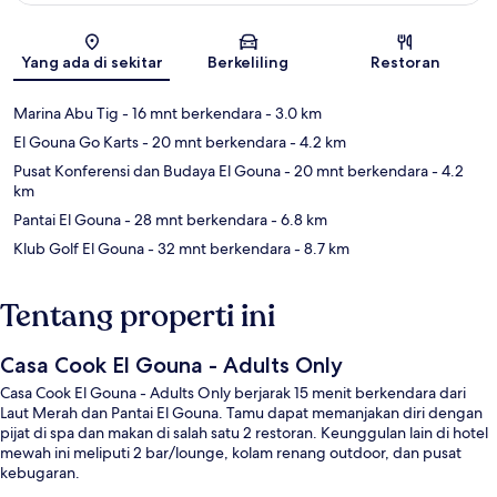
Peta
Yang ada di sekitar
Berkeliling
Restoran
Marina Abu Tig
- 16 mnt berkendara
- 3.0 km
El Gouna Go Karts
- 20 mnt berkendara
- 4.2 km
Pusat Konferensi dan Budaya El Gouna
- 20 mnt berkendara
- 4.2
km
Pantai El Gouna
- 28 mnt berkendara
- 6.8 km
Klub Golf El Gouna
- 32 mnt berkendara
- 8.7 km
Tentang properti ini
Casa Cook El Gouna - Adults Only
Casa Cook El Gouna - Adults Only berjarak 15 menit berkendara dari
Laut Merah dan Pantai El Gouna. Tamu dapat memanjakan diri dengan
pijat di spa dan makan di salah satu 2 restoran. Keunggulan lain di hotel
mewah ini meliputi 2 bar/lounge, kolam renang outdoor, dan pusat
kebugaran.