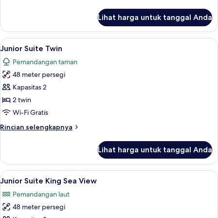
lebih
lanjut
Lihat harga untuk tanggal Anda
untuk
Junior
Suite
Lihat
Pemandangan dari kamar
7
King
Junior Suite Twin
semua
Pemandangan taman
foto
48 meter persegi
untuk
Junior
Kapasitas 2
Suite
2 twin
Twin
Wi-Fi Gratis
Rincian
Rincian selengkapnya
lebih
lanjut
Lihat harga untuk tanggal Anda
untuk
Junior
Suite
Lihat
Pemandangan dari kamar
7
Twin
Junior Suite King Sea View
semua
Pemandangan laut
foto
48 meter persegi
untuk