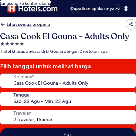
Langsung ke konten utama
Dapatkan aplikasinya
Lihat semua properti
Casa Cook El Gouna - Adults Only
Properti
bintang
Hotel khusus dewasa di El Gouna dengan 2 restoran, spa
5.0
Pilih tanggal untuk melihat harga
Ke mana?
Tanggal
Traveler
Cari