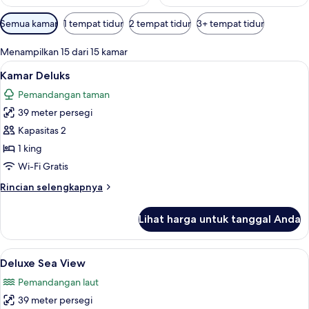
Filter
Semua kamar
1 tempat tidur
2 tempat tidur
3+ tempat tidur
tersedia
untuk
Menampilkan 15 dari 15 kamar
kamar
Lihat
Minibar, brankas, Wi-Fi gratis, dan sep
5
Kamar Deluks
semua
Pemandangan taman
foto
39 meter persegi
untuk
Kamar
Kapasitas 2
Deluks
1 king
Wi-Fi Gratis
Rincian
Rincian selengkapnya
lebih
lanjut
Lihat harga untuk tanggal Anda
untuk
Kamar
Deluks
Lihat
Deluxe Sea View | Pemandangan dari
5
Deluxe Sea View
semua
Pemandangan laut
foto
39 meter persegi
untuk