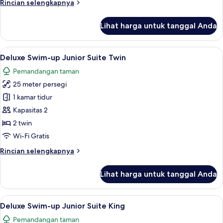
Rincian
Rincian selengkapnya
View
lebih
lanjut
Lihat harga untuk tanggal Anda
untuk
Two
Bedroom
Lihat
Pemandangan dari kamar
8
Villa
Deluxe Swim-up Junior Suite Twin
semua
Sea
Pemandangan taman
View
foto
25 meter persegi
untuk
Deluxe
1 kamar tidur
Swim-
Kapasitas 2
up
2 twin
Junior
Wi-Fi Gratis
Suite
Rincian
Rincian selengkapnya
Twin
lebih
lanjut
Lihat harga untuk tanggal Anda
untuk
Deluxe
Swim-
Lihat
Deluxe Swim-up Junior Suite King | Min
8
up
Deluxe Swim-up Junior Suite King
semua
Junior
Pemandangan taman
Suite