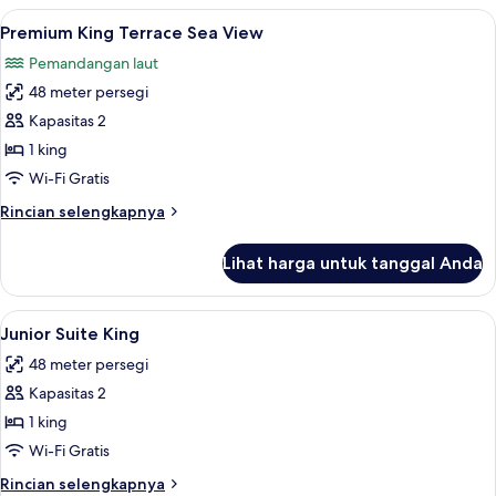
Twin
Lihat
Premium King Terrace Sea View | Miniba
5
Terrace
Premium King Terrace Sea View
semua
Pemandangan laut
foto
48 meter persegi
untuk
Premium
Kapasitas 2
King
1 king
Terrace
Wi-Fi Gratis
Sea
Rincian
Rincian selengkapnya
View
lebih
lanjut
Lihat harga untuk tanggal Anda
untuk
Premium
King
Lihat
Pemandangan dari kamar
7
Terrace
Junior Suite King
semua
Sea
48 meter persegi
View
foto
Kapasitas 2
untuk
Junior
1 king
Suite
Wi-Fi Gratis
King
Rincian
Rincian selengkapnya