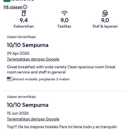
98 ulasan
9,4
9,0
9,0
Kebersihan
Fasilitas
Staf & layanan
Ulasan
Ulasan terverifikasi
10/10 Sempurna
29 Apr 2026
Terjemahkan dengan Google
Great breakfast with wide variety Clean spacious room Great
room service and staff in general
ahmed mostafa, perjalanan 3 malam
Ulasan terverifikasi
10/10 Sempurna
15 Jun 2026
Terjemahkan dengan Google
Top!!! De los mejores hoteles Para mí tiene todo y es tranquilo