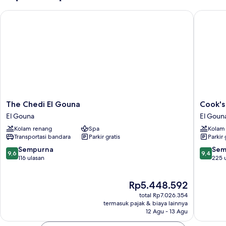
The Chedi El Gouna
Cook's C
The
Cook's
The Chedi El Gouna
Cook's
Chedi
Club
El Gouna
El Goun
El
El
Kolam renang
Spa
Kolam
Gouna
Gouna
Transportasi bandara
Parkir gratis
Parkir 
El
-
Gouna
Adults
9.6
9.4
Sempurna
Sem
9,6
9,4
Only
dari
dari
116 ulasan
225 
El
10,
10,
Gouna
Sempurna,
Sempur
Harga
Rp5.448.592
116
225
sekarang
ulasan
ulasan
total Rp7.026.354
Rp5.448.592
termasuk pajak & biaya lainnya
12 Agu - 13 Agu