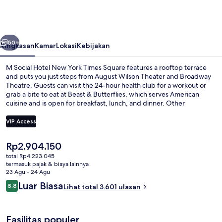
Hotel
New
York
belumnya
Berikutnya
Times
50+
Ringkasan
Kamar
Lokasi
Kebijakan
Square
M Social Hotel New York Times Square features a rooftop terrace
and puts you just steps from August Wilson Theater and Broadway
Theatre. Guests can visit the 24-hour health club for a workout or
grab a bite to eat at Beast & Butterflies, which serves American
cuisine and is open for breakfast, lunch, and dinner. Other
highlights include a bar/lounge, a snack bar/deli, and a terrace.
Fellow travelers like the central location for the sightseeing and
VIP Access
because it's only a short walk to public transportation: 50 St. Station
(Broadway) is 2 minutes and 7 Av. Station (E 53rd St.) is 2 minutes.
Harga
Rp2.904.150
Seprai antialergi, brankas, meja kerja,
saat
total Rp4.223.045
ini
termasuk pajak & biaya lainnya
Rp2.904.150
23 Agu - 24 Agu
Ulasan
Luar Biasa
8,8
Lihat total 3.601 ulasan
8,8 dari 10
Fasilitas populer