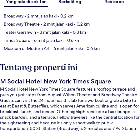
Yang ada di sekitar
Berkeliling
Restoran
Broadway
- 2 mnt jalan kaki
- 0.2 km
Broadway Theatre
- 2 mnt jalan kaki
- 0.2 km
Teater Gershwin
- 3 mnt jalan kaki
- 0.3 km
Times Square
- 6 mnt jalan kaki
- 0.6 km
Museum of Modern Art
- 6 mnt jalan kaki
- 0.6 km
Tentang properti ini
M Social Hotel New York Times Square
M Social Hotel New York Times Square features a rooftop terrace and
puts you just steps from August Wilson Theater and Broadway Theatre.
Guests can visit the 24-hour health club for a workout or grab a bite to
eat at Beast & Butterflies, which serves American cuisine and is open for
breakfast, lunch, and dinner. Other highlights include a bar/lounge, a
snack bar/deli, and a terrace. Fellow travelers like the central location for
the sightseeing and because it's only a short walk to public
transportation: 50 St. Station (Broadway) is 2 minutes and 7 Av. Station
(E 53rd St.) is 2 minutes.