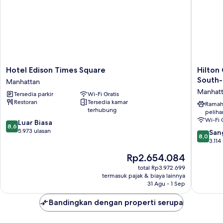
Hotel
Hilton
Hotel Edison Times Square
Hilton
Edison
Garden
South
Manhattan
Times
Inn
Manhat
Tersedia parkir
Wi-Fi Gratis
Square
New
Restoran
Tersedia kamar
Manhattan
York/Cen
Ramah
terhubung
peliha
Park
Wi-Fi 
8.6
Luar Biasa
South-
8,6
dari
5.973 ulasan
Midtow
8.0
San
8,0
10,
West
dari
3.114
Luar
Manhatt
10,
Harga
Rp2.654.084
Biasa,
Sangat
sekarang
5.973
Baik,
total Rp3.972.699
Rp2.654.084
ulasan
termasuk pajak & biaya lainnya
3.114
31 Agu - 1 Sep
ulasan
Bandingkan dengan properti serupa