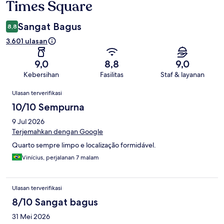
Times Square
Sangat Bagus
8,8
3.601 ulasan
9,0
8,8
9,0
Kebersihan
Fasilitas
Staf & layanan
Ulasan
Ulasan terverifikasi
10/10 Sempurna
9 Jul 2026
Terjemahkan dengan Google
Quarto sempre limpo e localização formidável.
Vinícius, perjalanan 7 malam
Ulasan terverifikasi
8/10 Sangat bagus
31 Mei 2026