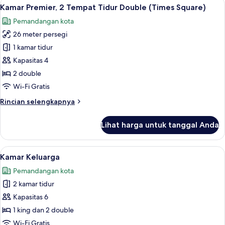
Lihat
Seprai antialergi, brankas, meja kerja,
9
1
Kamar Premier, 2 Tempat Tidur Double (Times Square)
semua
Tempat
Pemandangan kota
Tidur
foto
King
26 meter persegi
untuk
(Times
Kamar
1 kamar tidur
Square)
Premier,
Kapasitas 4
2
2 double
Tempat
Wi-Fi Gratis
Tidur
Rincian
Rincian selengkapnya
Double
lebih
(Times
lanjut
Lihat harga untuk tanggal Anda
Square)
untuk
Kamar
Premier,
Lihat
Seprai antialergi, brankas, meja kerja,
6
2
Kamar Keluarga
semua
Tempat
Pemandangan kota
Tidur
foto
Double
2 kamar tidur
untuk
(Times
Kamar
Kapasitas 6
Square)
Keluarga
1 king dan 2 double
Wi-Fi Gratis