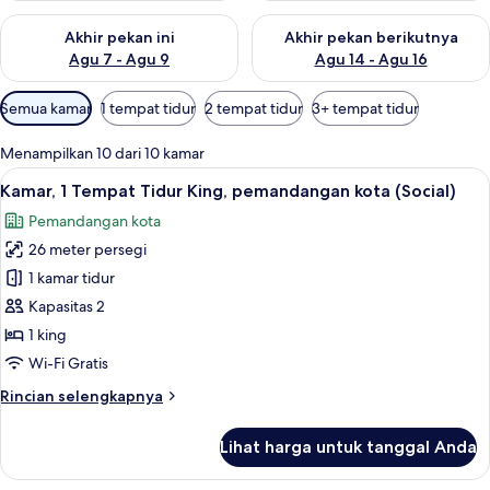
Periksa ketersediaan untuk akhir pekan ini Agu 7 - Agu 9
Periksa ketersediaan untuk ak
Akhir pekan ini
Akhir pekan berikutnya
Agu 7 - Agu 9
Agu 14 - Agu 16
Filter
Semua kamar
1 tempat tidur
2 tempat tidur
3+ tempat tidur
tersedia
untuk
Menampilkan 10 dari 10 kamar
kamar
Lihat
Seprai antialergi, brankas, meja kerja,
7
Kamar, 1 Tempat Tidur King, pemandangan kota (Social)
semua
Pemandangan kota
foto
26 meter persegi
untuk
Kamar,
1 kamar tidur
1
Kapasitas 2
Tempat
1 king
Tidur
Wi-Fi Gratis
King,
Rincian
Rincian selengkapnya
pemandangan
lebih
kota
lanjut
Lihat harga untuk tanggal Anda
(Social)
untuk
Kamar,