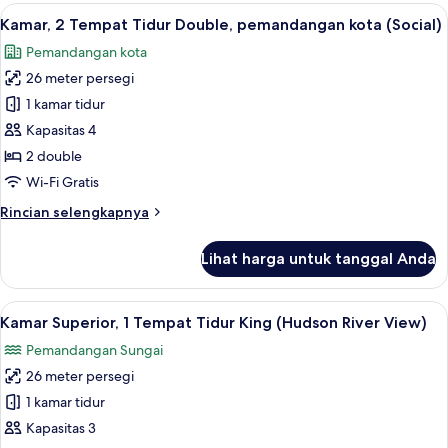
1
Lihat
Seprai antialergi, brankas, meja kerja,
7
Tempat
Kamar, 2 Tempat Tidur Double, pemandangan kota (Social)
semua
Tidur
Pemandangan kota
King,
foto
pemandangan
26 meter persegi
untuk
kota
Kamar,
1 kamar tidur
(Social)
2
Kapasitas 4
Tempat
2 double
Tidur
Wi-Fi Gratis
Double,
Rincian
Rincian selengkapnya
pemandangan
lebih
kota
lanjut
Lihat harga untuk tanggal Anda
(Social)
untuk
Kamar,
2
Lihat
Seprai antialergi, brankas, meja kerja,
8
Tempat
Kamar Superior, 1 Tempat Tidur King (Hudson River View)
semua
Tidur
Pemandangan Sungai
Double,
foto
pemandangan
26 meter persegi
untuk
kota
Kamar
1 kamar tidur
(Social)
Superior,
Kapasitas 3