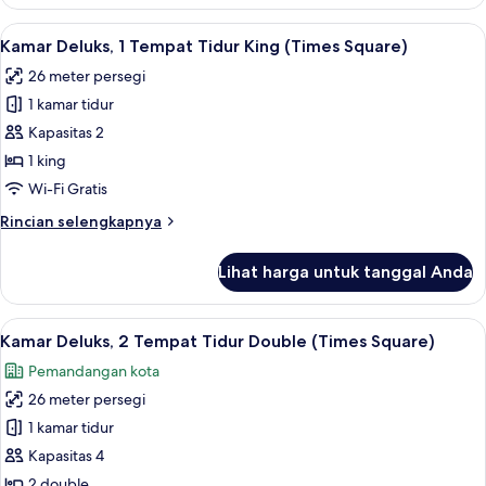
Kamar
Superior,
Lihat
Seprai antialergi, brankas, meja kerja,
9
2
Kamar Deluks, 1 Tempat Tidur King (Times Square)
semua
Tempat
26 meter persegi
Tidur
foto
Double
1 kamar tidur
untuk
(Hudson
Kamar
Kapasitas 2
River
Deluks,
View)
1 king
1
Wi-Fi Gratis
Tempat
Rincian
Rincian selengkapnya
Tidur
lebih
King
lanjut
Lihat harga untuk tanggal Anda
untuk
(Times
Kamar
Square)
Deluks,
Lihat
Seprai antialergi, brankas, meja kerja,
9
1
Kamar Deluks, 2 Tempat Tidur Double (Times Square)
semua
Tempat
Pemandangan kota
Tidur
foto
King
26 meter persegi
untuk
(Times
Kamar
1 kamar tidur
Square)
Deluks,
Kapasitas 4
2
2 double