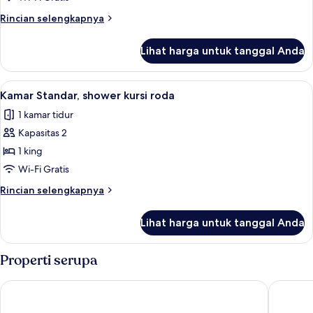
Rincian
Rincian selengkapnya
lebih
lanjut
Lihat harga untuk tanggal Anda
untuk
Kamar
Keluarga
Lihat
Seprai antialergi, brankas, meja kerja,
11
Kamar Standar, shower kursi roda
semua
1 kamar tidur
foto
Kapasitas 2
untuk
Kamar
1 king
Standar,
Wi-Fi Gratis
shower
Rincian
Rincian selengkapnya
kursi
lebih
roda
lanjut
Lihat harga untuk tanggal Anda
untuk
Kamar
Standar,
Properti serupa
shower
kursi
Hotel Edison Times Square
Hilton G
roda