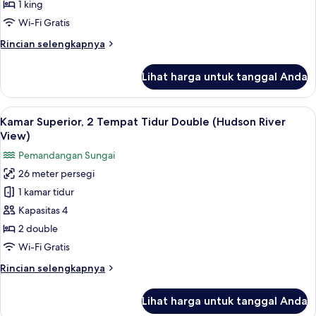
1
1 king
Tempat
Wi-Fi Gratis
Tidur
Rincian
Rincian selengkapnya
King
lebih
(Hudson
lanjut
Lihat harga untuk tanggal Anda
River
untuk
Kamar
View)
Superior,
Lihat
Seprai antialergi, brankas, meja kerja,
6
1
Kamar Superior, 2 Tempat Tidur Double (Hudson River
semua
Tempat
View)
Tidur
foto
Pemandangan Sungai
King
untuk
(Hudson
26 meter persegi
Kamar
River
1 kamar tidur
Superior,
View)
2
Kapasitas 4
Tempat
2 double
Tidur
Wi-Fi Gratis
Double
Rincian
Rincian selengkapnya
(Hudson
lebih
River
lanjut
Lihat harga untuk tanggal Anda
untuk
View)