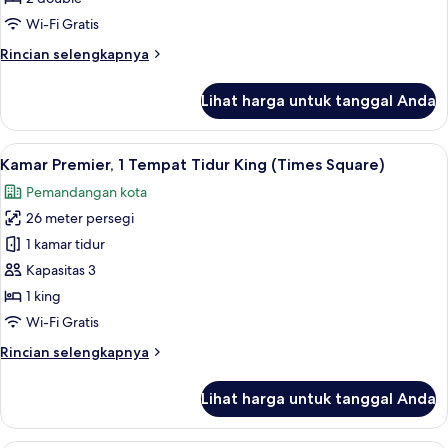
Tempat
Wi-Fi Gratis
Tidur
Rincian
Rincian selengkapnya
Double
lebih
(Times
lanjut
Lihat harga untuk tanggal Anda
Square)
untuk
Kamar
Deluks,
Lihat
Seprai antialergi, brankas, meja kerja,
10
2
Kamar Premier, 1 Tempat Tidur King (Times Square)
semua
Tempat
Pemandangan kota
Tidur
foto
Double
26 meter persegi
untuk
(Times
Kamar
1 kamar tidur
Square)
Premier,
Kapasitas 3
1
1 king
Tempat
Wi-Fi Gratis
Tidur
Rincian
Rincian selengkapnya
King
lebih
(Times
lanjut
Lihat harga untuk tanggal Anda
Square)
untuk
Kamar
Premier,