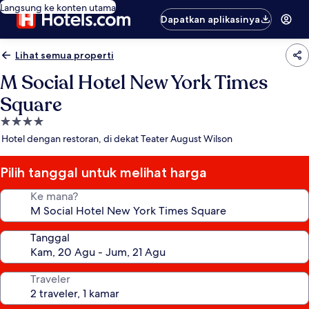
Langsung ke konten utama
Dapatkan aplikasinya
Lihat semua properti
M Social Hotel New York Times
Square
Properti
bintang
Hotel dengan restoran, di dekat Teater August Wilson
4.0
Pilih tanggal untuk melihat harga
Ke mana?
Tanggal
Traveler