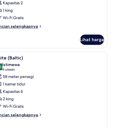
lkon
Kapasitas 2
uperior,
1 king
Wi-Fi Gratis
empat
idur
ncian
ncian selengkapnya
bih
ing,
njut
alkon
Lihat harga
tuk
amar
perior,
rea keluarga | TV layar datar
ihat
Suite (Baltic) | Pemandangan dari kamar
11
ite (Baltic)
emua
empat
Istimewa
dur
oto
0
9,0 dari 10
(4
4 ulasan
ng,
ntuk
ulasan)
58 meter persegi
lkon
uite
1 kamar tidur
altic)
Kapasitas 6
2 king
Wi-Fi Gratis
ncian
ncian selengkapnya
bih
njut