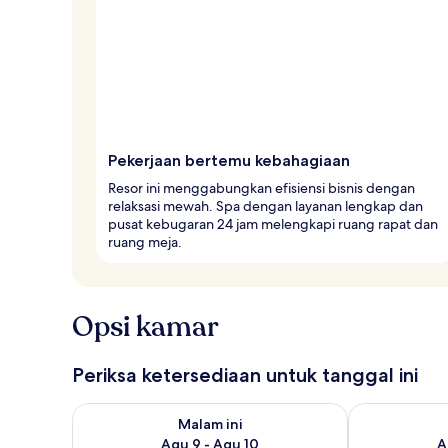
Pekerjaan bertemu kebahagiaan
Resor ini menggabungkan efisiensi bisnis dengan
relaksasi mewah. Spa dengan layanan lengkap dan
pusat kebugaran 24 jam melengkapi ruang rapat dan
ruang meja.
Opsi kamar
Periksa ketersediaan untuk tanggal ini
Periksa ketersediaan untuk malam ini Agu 9 - Agu 10
Periksa keter
Malam ini
Agu 9 - Agu 10
A