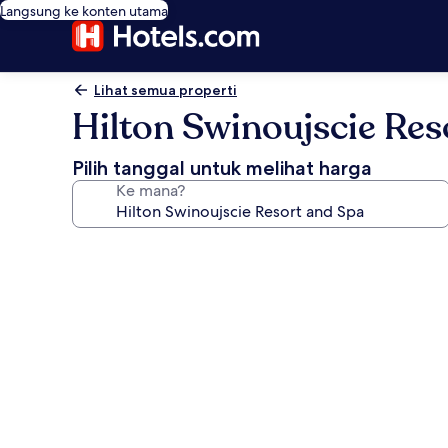
Langsung ke konten utama
Lihat semua properti
Hilton Swinoujscie Res
Pilih tanggal untuk melihat harga
Ke mana?
Galeri
foto
untuk
Hilton
Swinoujscie
Resort
and