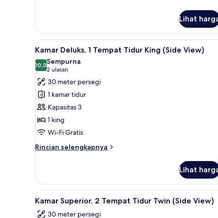
lanjut
untuk
Lihat harg
King
Room-
Accessible
Lihat
Seprai premium, minibar, brank
1
Kamar Deluks, 1 Tempat Tidur King (Side View)
semua
Sempurna
foto
10,0
10,0 dari 10
(2
2 ulasan
untuk
ulasan)
30 meter persegi
Kamar
1 kamar tidur
Deluks,
Kapasitas 3
1
1 king
Tempat
Wi-Fi Gratis
Tidur
King
Rincian
Rincian selengkapnya
(Side
lebih
lanjut
View)
Lihat harg
untuk
Kamar
Deluks,
Lihat
Kamar Superior, 2 Tempat Tidur
5
1
Kamar Superior, 2 Tempat Tidur Twin (Side View)
semua
Tempat
30 meter persegi
Tidur
foto