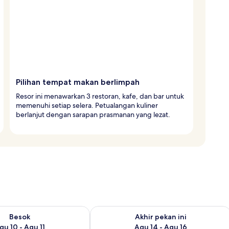
Pilihan tempat makan berlimpah
Resor ini menawarkan 3 restoran, kafe, dan bar untuk
memenuhi setiap selera. Petualangan kuliner
berlanjut dengan sarapan prasmanan yang lezat.
sediaan untuk besok Agu 10 - Agu 11
Periksa ketersediaan untuk akhir pekan
Besok
Akhir pekan ini
gu 10 - Agu 11
Agu 14 - Agu 16