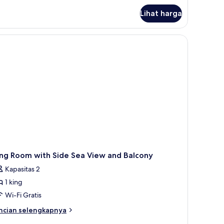
tuk
ite
Lihat harga
altic)
ing Room with Side Sea View and Balcony
Kapasitas 2
1 king
Wi-Fi Gratis
ncian
ncian selengkapnya
bih