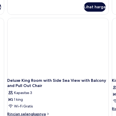
un
lanjut
Su
a
Lihat harga
untuk
(B
Suite,
pemandangan
laut
(Imperial)
Deluxe King Room with Side Sea View with Balcony
K
and Pull Out Chair
Kapasitas 3
1 king
Wi-Fi Gratis
Ri
Ri
le
Rincian
Rincian selengkapnya