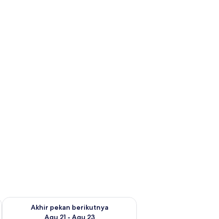
 ini Agu 14 - Agu 16
Periksa ketersediaan untuk akhir pekan berikutnya Agu 21 - A
Akhir pekan berikutnya
Agu 21 - Agu 23