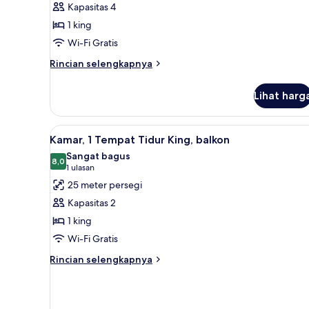
Kapasitas 4
1
1 king
kamar
Wi-Fi Gratis
tidur
Rincian
Rincian selengkapnya
lebih
lanjut
Lihat harg
untuk
Suite,
1
Lihat
Kamar, 1 Tempat Tidur King, ba
10
kamar
Kamar, 1 Tempat Tidur King, balkon
semua
tidur
Sangat bagus
foto
8,0
8,0 dari 10
(1
1 ulasan
untuk
ulasan)
25 meter persegi
Kamar,
Kapasitas 2
1
1 king
Tempat
Wi-Fi Gratis
Tidur
King,
Rincian
Rincian selengkapnya
lebih
balkon
lanjut
untuk
Kamar,