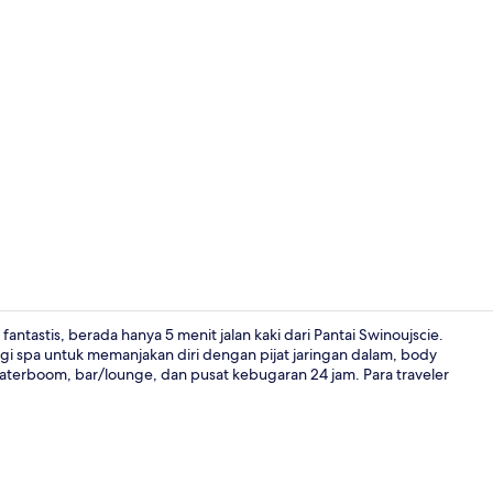
Fasilitas ola
antastis, berada hanya 5 menit jalan kaki dari Pantai Swinoujscie.
gi spa untuk memanjakan diri dengan pijat jaringan dalam, body
ti waterboom, bar/lounge, dan pusat kebugaran 24 jam. Para traveler
Suite, peman