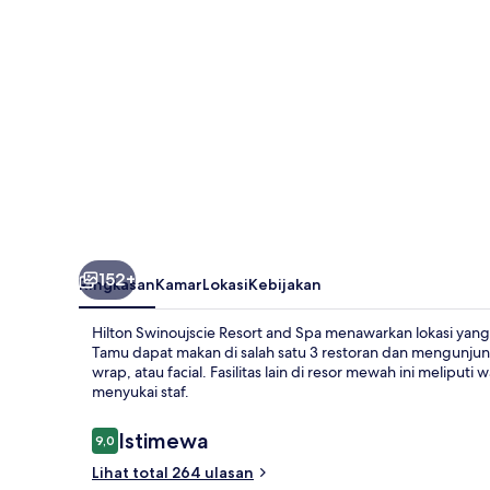
Spa
152+
Ringkasan
Kamar
Lokasi
Kebijakan
Hilton Swinoujscie Resort and Spa menawarkan lokasi yang f
Tamu dapat makan di salah satu 3 restoran dan mengunjun
wrap, atau facial. Fasilitas lain di resor mewah ini melipu
menyukai staf.
Ulasan
Istimewa
9,0
9,0 dari 10
Lihat total 264 ulasan