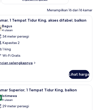
Menampilkan 16 dari 16 kamar
lkon | Seprai premium, minibar, brankas, dan meja kerja
ihat
Kamar, 1 Tempat Tidur King, akses difabel, bal
9
mar, 1 Tempat Tidur King, akses difabel, balkon
emua
Bagus
oto
6
7,6 dari 10
(4
4 ulasan
ntuk
ulasan)
34 meter persegi
amar,
Kapasitas 2
1 king
empat
Wi-Fi Gratis
idur
ing,
ncian
ncian selengkapnya
bih
kses
njut
fabel,
Lihat harga
tuk
alkon
mar,
a keluarga | TV layar datar
ihat
Kamar Superior, 1 Tempat Tidur King, balkon
6
empat
mar Superior, 1 Tempat Tidur King, balkon
emua
dur
Istimewa
ng,
oto
2
9,2 dari 10
(9
9 ulasan
ses
ntuk
ulasan)
29 meter persegi
fabel,
amar