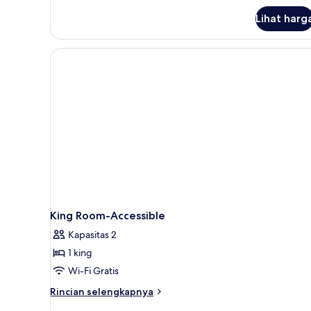
1
Lihat harg
Tempat
Tidur
King,
balkon
King Room-Accessible
Kapasitas 2
1 king
Wi-Fi Gratis
Rincian
Rincian selengkapnya
lebih