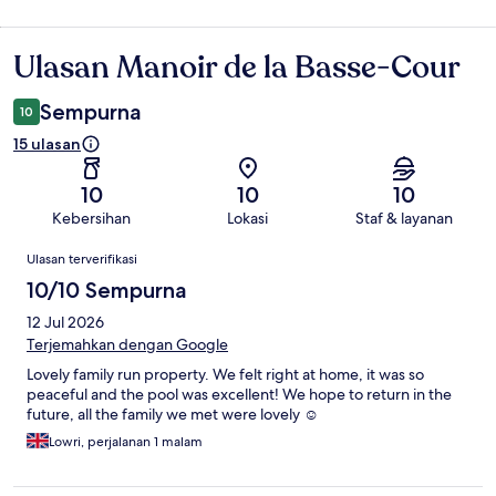
Ulasan Manoir de la Basse-Cour
Ulasan
Sempurna
10
15 ulasan
10
10
10
Kebersihan
Lokasi
Staf & layanan
Ulasan
Ulasan terverifikasi
10/10 Sempurna
12 Jul 2026
Terjemahkan dengan Google
Lovely family run property. We felt right at home, it was so
peaceful and the pool was excellent! We hope to return in the
future, all the family we met were lovely ☺️
Lowri, perjalanan 1 malam