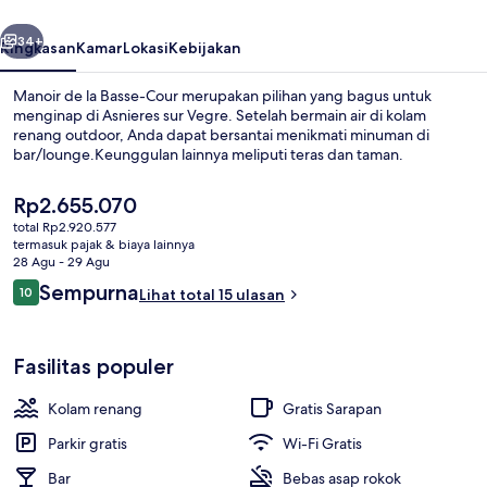
Cour
belumnya
Berikutnya
34+
Ringkasan
Kamar
Lokasi
Kebijakan
Manoir de la Basse-Cour merupakan pilihan yang bagus untuk
menginap di Asnieres sur Vegre. Setelah bermain air di kolam
renang outdoor, Anda dapat bersantai menikmati minuman di
bar/lounge.Keunggulan lainnya meliputi teras dan taman.
Harga
Rp2.655.070
saat
total Rp2.920.577
ini
termasuk pajak & biaya lainnya
Rp2.655.070
28 Agu - 29 Agu
Eksterior
Ulasan
Sempurna
10
Lihat total 15 ulasan
10 dari 10
Fasilitas populer
Kolam renang
Gratis Sarapan
Parkir gratis
Wi-Fi Gratis
Bar
Bebas asap rokok