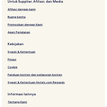
Untuk Supplier, Afiliasi, dan Media
é
a
u
-
n
e
Afiliasi dengan kami
s
s
s
u
t
Ruang berita
r
-
Promosikan dengan Kami
S
Agen Perjalanan
a
r
t
Kebijakan
h
e
Syarat & Ketentuan
Privasi
Cookie
Panduan konten dan pelaporan konten
Syarat & Ketentuan Hotels.com Rewards
Informasi lainnya
Tentang Kami