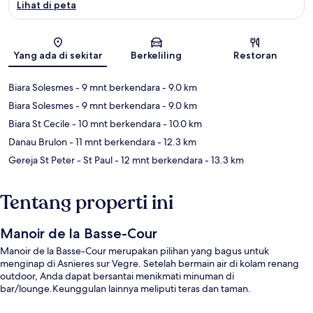
Lihat di peta
Peta
Yang ada di sekitar
Berkeliling
Restoran
Biara Solesmes
- 9 mnt berkendara
- 9.0 km
Biara Solesmes
- 9 mnt berkendara
- 9.0 km
Biara St Cecile
- 10 mnt berkendara
- 10.0 km
Danau Brulon
- 11 mnt berkendara
- 12.3 km
Gereja St Peter - St Paul
- 12 mnt berkendara
- 13.3 km
Tentang properti ini
Manoir de la Basse-Cour
Manoir de la Basse-Cour merupakan pilihan yang bagus untuk
menginap di Asnieres sur Vegre. Setelah bermain air di kolam renang
outdoor, Anda dapat bersantai menikmati minuman di
bar/lounge.Keunggulan lainnya meliputi teras dan taman.