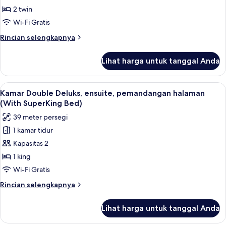
Twin
+
2 twin
2
Khas,
Wi-Fi Gratis
children)
ensuite
Rincian
Rincian selengkapnya
lebih
lanjut
Lihat harga untuk tanggal Anda
untuk
Kamar
Twin
Lihat
Kamar Double Deluks, ensuite, pemand
6
Khas,
Kamar Double Deluks, ensuite, pemandangan halaman
semua
ensuite
(With SuperKing Bed)
foto
39 meter persegi
untuk
1 kamar tidur
Kamar
Kapasitas 2
Double
Deluks,
1 king
ensuite,
Wi-Fi Gratis
pemandangan
Rincian
Rincian selengkapnya
halaman
lebih
(With
lanjut
Lihat harga untuk tanggal Anda
untuk
SuperKing
Kamar