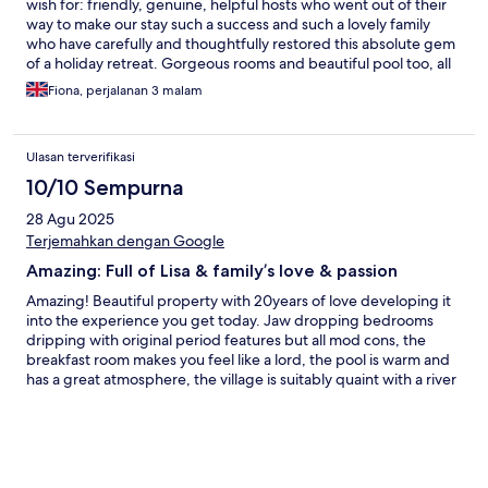
wish for: friendly, genuine, helpful hosts who went out of their
way to make our stay such a success and such a lovely family
who have carefully and thoughtfully restored this absolute gem
of a holiday retreat. Gorgeous rooms and beautiful pool too, all
in an idyllic location on the banks of a tranquil river in the
Fiona, perjalanan 3 malam
prettiest village we have visited in France. Been holidaying in
France regularly for over 30 years and this was the best yet.
Don't hesitate to book it.
Ulasan terverifikasi
10/10 Sempurna
28 Agu 2025
Terjemahkan dengan Google
Amazing: Full of Lisa & family’s love & passion
Amazing! Beautiful property with 20years of love developing it
into the experience you get today. Jaw dropping bedrooms
dripping with original period features but all mod cons, the
breakfast room makes you feel like a lord, the pool is warm and
has a great atmosphere, the village is suitably quaint with a river
running under a medieval bridge and the evening picnic
offering is generous, delicious and well served. Lisa and Mark
and her kids provide a very relaxed and professional and
comfortable and chilled experience. Highly recommend for a
few days of complete rustic luxury !