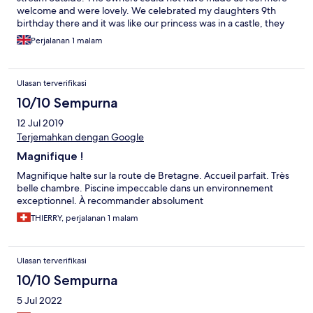
welcome and were lovely. We celebrated my daughters 9th
birthday there and it was like our princess was in a castle, they
even gave her a card. Very special.
Perjalanan 1 malam
Ulasan terverifikasi
10/10 Sempurna
12 Jul 2019
Terjemahkan dengan Google
Magnifique !
Magnifique halte sur la route de Bretagne. Accueil parfait. Très
belle chambre. Piscine impeccable dans un environnement
exceptionnel. À recommander absolument
THIERRY, perjalanan 1 malam
Ulasan terverifikasi
10/10 Sempurna
5 Jul 2022