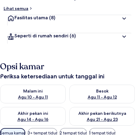
Lihat semua
Fasilitas utama
(8)
Seperti di rumah sendiri
(6)
Opsi kamar
Periksa ketersediaan untuk tanggal ini
Periksa ketersediaan untuk malam ini Agu 10 - Agu 11
Periksa ketersediaan untuk be
Malam ini
Besok
Agu 10 - Agu 11
Agu 11 - Agu 12
Periksa ketersediaan untuk akhir pekan ini Agu 14 - Agu 16
Periksa ketersediaan untuk ak
Akhir pekan ini
Akhir pekan berikutnya
Agu 14 - Agu 16
Agu 21 - Agu 23
Filter
Semua kamar
3+ tempat tidur
2 tempat tidur
1 tempat tidur