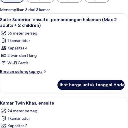
tersedia
untuk
Menampilkan 3 dari 3 kamar
kamar
Lihat
Suite Superior, ensuite, pemandangan h
6
Suite Superior, ensuite, pemandangan halaman (Max 2
semua
adults + 2 children)
foto
56 meter persegi
untuk
1 kamar tidur
Suite
Kapasitas 4
Superior,
ensuite,
2 twin dan 1 king
pemandangan
Wi-Fi Gratis
halaman
Rincian
Rincian selengkapnya
(Max
lebih
2
lanjut
Lihat harga untuk tanggal Anda
untuk
adults
Suite
+
Superior,
Lihat
Kamar Twin Khas, ensuite | Wi-Fi gratis
2
6
ensuite,
Kamar Twin Khas, ensuite
semua
pemandangan
children)
24 meter persegi
halaman
foto
(Max
1 kamar tidur
untuk
2
Kamar
Kapasitas 2
adults