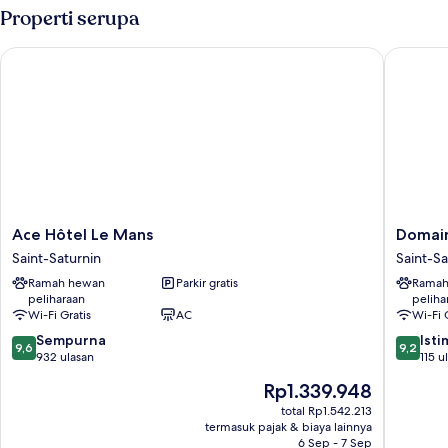
Bed)
Double
Properti serupa
Deluks,
ensuite,
Ace Hôtel Le Mans
Domaine 
pemandangan
halaman
(With
SuperKing
Bed)
Ace
Domain
Ace Hôtel Le Mans
Domain
Hôtel
de
Saint-Saturnin
Saint-Sa
Le
Chatena
Ramah hewan
Parkir gratis
Ramah
Mans
-
peliharaan
peliha
Saint-
Le
Wi-Fi Gratis
AC
Wi-Fi 
Saturnin
Mans
9.6
9.2
Sempurna
Saint-
Ist
9,6
9,2
dari
dari
932 ulasan
Saturnin
115 u
10,
10,
Harga
Rp1.339.948
Sempurna,
Istimew
sekarang
932
115
total Rp1.542.213
Rp1.339.948
termasuk pajak & biaya lainnya
ulasan
ulasan
6 Sep - 7 Sep