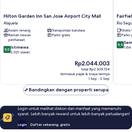
Hilton
Fairfield
Hilton Garden Inn San Jose Airport City Mall
Fairfie
Garden
by
Alajuela
Rio Seg
Inn
Marriott
Kolam renang
Transportasi bandara
Gratis
San
San
Ramah hewan
Parkir gratis
Parkir 
Jose
Jose
peliharaan
Airport
Airport
9.4
Sem
9,4
9.0
City
Istimewa
Alajuela
dari
1.154
9,0
dari
Mall
2.021 ulasan
Rio
10,
10,
Alajuela
Segund
Sempur
Harga
Rp2.044.003
Istimewa,
1.154
sekarang
2.021
ulasan
total Rp2.309.724
Rp2.044.003
ulasan
termasuk pajak & biaya lainnya
1 Sep - 2 Sep
Bandingkan dengan properti serupa
Login untuk melihat diskon dan manfaat yang memenuhi
syarat. Lebih banyak reward untuk lebih banyak petualangan!
Login
Daftar sekarang, gratis