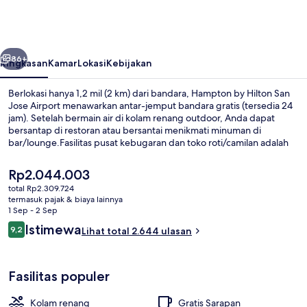
Hilton
San
Jose
belumnya
Berikutnya
Airport
86+
Ringkasan
Kamar
Lokasi
Kebijakan
Berlokasi hanya 1,2 mil (2 km) dari bandara, Hampton by Hilton San
Jose Airport menawarkan antar-jemput bandara gratis (tersedia 24
jam). Setelah bermain air di kolam renang outdoor, Anda dapat
bersantap di restoran atau bersantai menikmati minuman di
bar/lounge.Fasilitas pusat kebugaran dan toko roti/camilan adalah
keunggulan lainnya. Para traveler menyukai staf dan kondisi
keseluruhan.
Harga
Rp2.044.003
saat
total Rp2.309.724
ini
termasuk pajak & biaya lainnya
Sudah termasuk sarapan prasmanan se
Rp2.044.003
1 Sep - 2 Sep
Ulasan
Istimewa
9,2
Lihat total 2.644 ulasan
9,2 dari 10
Fasilitas populer
Kolam renang
Gratis Sarapan