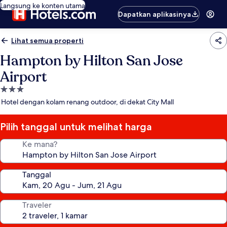
Langsung ke konten utama
Dapatkan aplikasinya
Lihat semua properti
Hampton by Hilton San Jose
Airport
Properti
bintang
Hotel dengan kolam renang outdoor, di dekat City Mall
3.0
Pilih tanggal untuk melihat harga
Ke mana?
Tanggal
Traveler