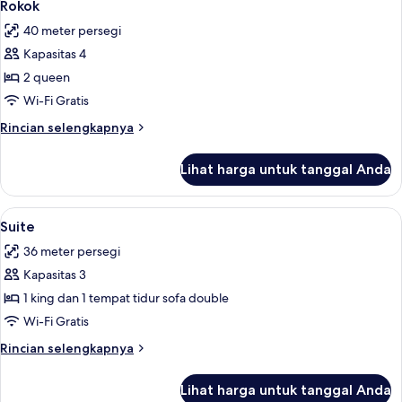
Tidur
Rokok
Rokok
King,
foto
40 meter persegi
akses
untuk
difabel,
Kapasitas 4
Kamar,
Bebas
2 queen
2
Asap
Rokok
Tempat
Wi-Fi Gratis
Tidur
Rincian
Rincian selengkapnya
Queen,
lebih
lanjut
akses
Lihat harga untuk tanggal Anda
untuk
difabel,
Kamar,
Bebas
2
Lihat
Seprai premium, brankas, meja kerja, 
12
Asap
Tempat
Suite
semua
Tidur
Rokok
36 meter persegi
Queen,
foto
akses
Kapasitas 3
untuk
difabel,
Suite
1 king dan 1 tempat tidur sofa double
Bebas
Asap
Wi-Fi Gratis
Rokok
Rincian
Rincian selengkapnya
lebih
lanjut
Lihat harga untuk tanggal Anda
untuk