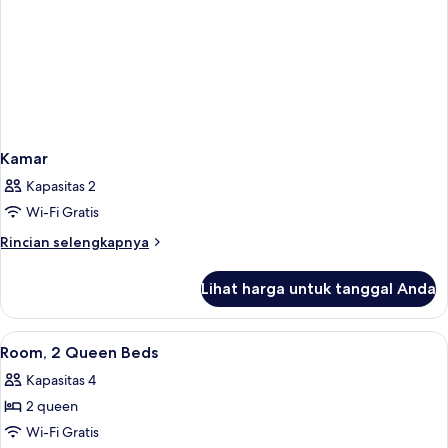
Kamar
Kapasitas 2
Wi-Fi Gratis
Rincian
Rincian selengkapnya
lebih
lanjut
Lihat harga untuk tanggal Anda
untuk
Kamar
Lihat
Seprai premium, brankas, meja kerja, 
10
Room, 2 Queen Beds
semua
Kapasitas 4
foto
2 queen
untuk
Room,
Wi-Fi Gratis