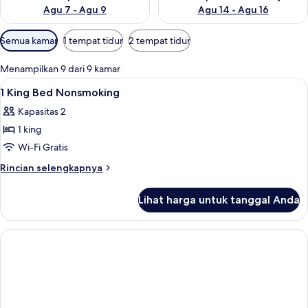
Agu 7 - Agu 9
Agu 14 - Agu 16
Filter
Semua kamar
1 tempat tidur
2 tempat tidur
tersedia
untuk
Menampilkan 9 dari 9 kamar
kamar
Lihat
Seprai premium, brankas, meja kerja, 
2
1 King Bed Nonsmoking
semua
Kapasitas 2
foto
1 king
untuk
1
Wi-Fi Gratis
King
Rincian
Rincian selengkapnya
Bed
lebih
lanjut
Nonsmoking
Lihat harga untuk tanggal Anda
untuk
1
King
Bed
Nonsmoking