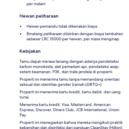
per malam
Hewan peliharaan
Hewan pemandu tidak dikenakan biaya
Binatang peliharaan diizinkan dengan biaya tambahan
sebesar CRC 15000 per hewan, per masa menginap
Kebijakan
Tamu dapat merasa tenang dengan adanya pendeteksi
karbon monoksida, alat pemadam api, pendeteksi asap,
sistem keamanan, P3K, dan tralis jendela di properti.
Properti ini menerima tamu tanpa memandang orientasi
seksual dan identitas gender (ramah LGBTQ+).
Properti ini menerima kartu kredit, kartu debit, dan uang
tunai.
Menerima kartu kredit: Visa, Mastercard, American
Express, Discover, Diners Club, JCB International, Union
Pay
Properti ini menegaskan bahwa mereka mengikuti praktik
kebersihan dan disinfeksi dari panduan CleanStay (Hilton).