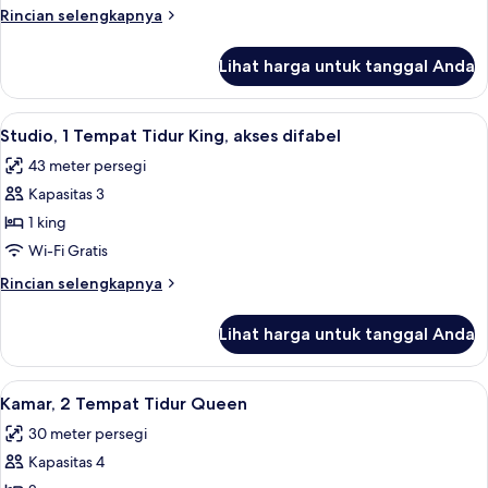
2
Rincian
Rincian selengkapnya
Queen
lebih
lanjut
Beds
Lihat harga untuk tanggal Anda
untuk
Room,
2
Lihat
Seprai premium, brankas, meja kerja, 
12
Queen
Studio, 1 Tempat Tidur King, akses difabel
semua
Beds
43 meter persegi
foto
Kapasitas 3
untuk
Studio,
1 king
1
Wi-Fi Gratis
Tempat
Rincian
Rincian selengkapnya
Tidur
lebih
King,
lanjut
Lihat harga untuk tanggal Anda
untuk
akses
Studio,
difabel
1
Lihat
Seprai premium, brankas, meja kerja, 
10
Tempat
Kamar, 2 Tempat Tidur Queen
semua
Tidur
30 meter persegi
King,
foto
akses
Kapasitas 4
untuk
difabel