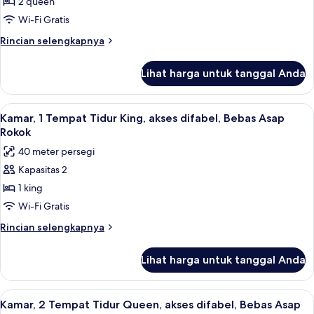
Kamar,
2 queen
2
Wi-Fi Gratis
Tempat
Rincian
Rincian selengkapnya
Tidur
lebih
Queen
lanjut
Lihat harga untuk tanggal Anda
untuk
Kamar,
2
Lihat
Kamar, 1 Tempat Tidur King, akses dif
8
Tempat
Kamar, 1 Tempat Tidur King, akses difabel, Bebas Asap
semua
Tidur
Rokok
Queen
foto
40 meter persegi
untuk
Kapasitas 2
Kamar,
1 king
1
Tempat
Wi-Fi Gratis
Tidur
Rincian
Rincian selengkapnya
King,
lebih
lanjut
akses
Lihat harga untuk tanggal Anda
untuk
difabel,
Kamar,
Bebas
1
Lihat
Seprai premium, brankas, meja kerja, 
7
Asap
Tempat
Kamar, 2 Tempat Tidur Queen, akses difabel, Bebas Asap
semua