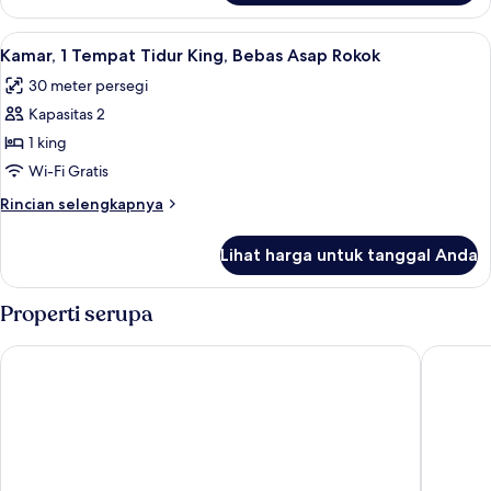
Suite
Lihat
Seprai premium, brankas, meja kerja, 
7
Kamar, 1 Tempat Tidur King, Bebas Asap Rokok
semua
30 meter persegi
foto
Kapasitas 2
untuk
Kamar,
1 king
1
Wi-Fi Gratis
Tempat
Rincian
Rincian selengkapnya
Tidur
lebih
King,
lanjut
Lihat harga untuk tanggal Anda
untuk
Bebas
Kamar,
Asap
1
Properti serupa
Rokok
Tempat
Tidur
Hilton Garden Inn San Jose Airport City Mall
Fairfield
King,
Bebas
Asap
Rokok