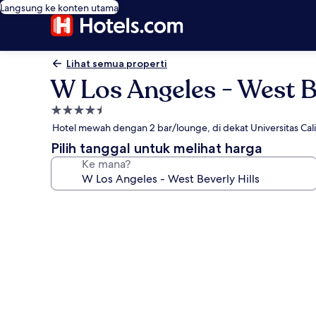
Langsung ke konten utama
Lihat semua properti
W Los Angeles - West Be
Properti
bintang
Hotel mewah dengan 2 bar/lounge, di dekat Universitas Cali
4.5
Pilih tanggal untuk melihat harga
Ke mana?
Galeri
foto
untuk
W
Los
Angeles