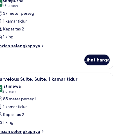
Sempurna
mar
oto
4
9,4 dari 10
(43
43 ulasan
dur
ntuk
ulasan)
37 meter persegi
tudio,
1 kamar tidur
Kapasitas 2
empat
1 king
idur
ing
ncian
ncian selengkapnya
bih
njut
Lihat harga
tuk
udio,
antalan ekstra lembut, dan minibar
ihat
Marvelous Suite, Suite, 1 kamar tidur | Sepra
5
empat
rvelous Suite, Suite, 1 kamar tidur
emua
dur
Istimewa
ng
oto
0
9,0 dari 10
(2
2 ulasan
ntuk
ulasan)
85 meter persegi
arvelous
1 kamar tidur
ite,
Kapasitas 2
ite,
1 king
amar
ncian
ncian selengkapnya