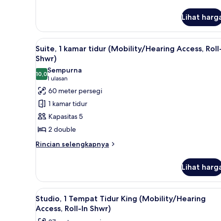
lebih
lanjut
Lihat harg
untuk
Studio,
1
Lihat
Seprai premium, selimut bulu 
7
Tempat
Suite, 1 kamar tidur (Mobility/Hearing Access, Roll
semua
Tidur
Shwr)
King
foto
Sempurna
10,0
untuk
10,0 dari 10
(1
1 ulasan
Suite,
ulasan)
60 meter persegi
1
1 kamar tidur
kamar
Kapasitas 5
tidur
2 double
(Mobility/Hearing
Rincian
Access,
Rincian selengkapnya
lebih
Roll-
lanjut
In
Lihat harg
untuk
Shwr)
Suite,
1
Lihat
Seprai premium, selimut bulu 
5
kamar
Studio, 1 Tempat Tidur King (Mobility/Hearing
semua
tidur
Access, Roll-In Shwr)
(Mobility/Hearing
foto