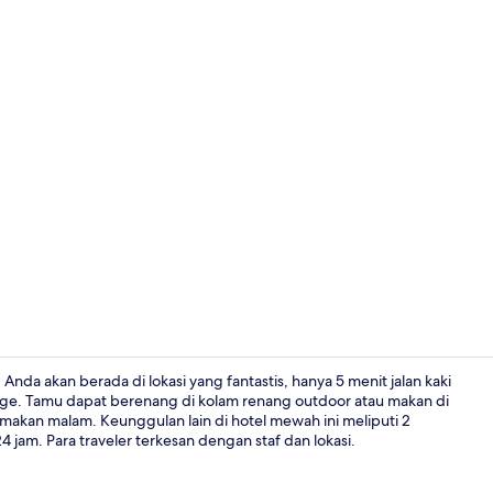
Televisi lay
Anda akan berada di lokasi yang fantastis, hanya 5 menit jalan kaki
llage. Tamu dapat berenang di kolam renang outdoor atau makan di
makan malam. Keunggulan lain di hotel mewah ini meliputi 2
Fasilitas rapa
 jam. Para traveler terkesan dengan staf dan lokasi.