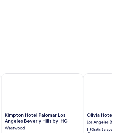
obility
cessible,
b)
Kimpton Hotel Palomar Los Angeles Beverly Hills by IHG
Olivia Hotel
Kimpton
Olivia
Kimpton Hotel Palomar Los
Olivia Hotel
Hotel
Hotel
Angeles Beverly Hills by IHG
Los Angeles Barat
Palomar
Los
Westwood
Gratis Sarapan
Los
Angeles