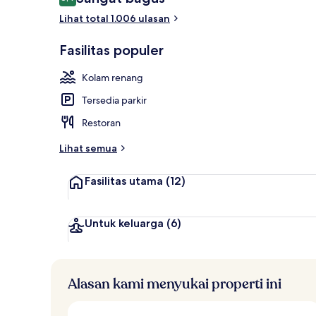
8,4 dari 10
Lihat total 1.006 ulasan
Eksterior
Fasilitas populer
Kolam renang
Tersedia parkir
Restoran
Lihat semua
Fasilitas utama
(12)
Untuk keluarga
(6)
Alasan kami menyukai properti ini