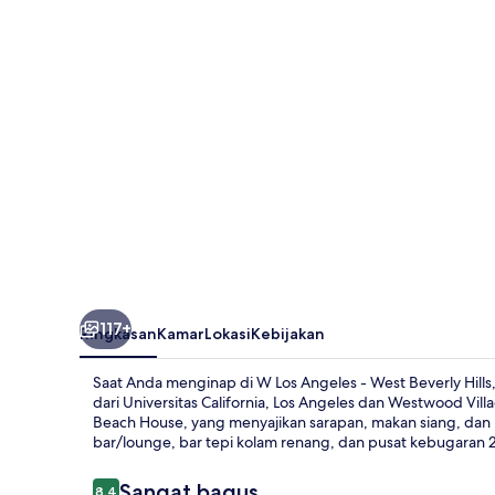
-
West
Beverly
Hills
117+
Ringkasan
Kamar
Lokasi
Kebijakan
Saat Anda menginap di W Los Angeles - West Beverly Hills, 
dari Universitas California, Los Angeles dan Westwood Vi
Beach House, yang menyajikan sarapan, makan siang, dan 
bar/lounge, bar tepi kolam renang, dan pusat kebugaran 24
Ulasan
Sangat bagus
8,4