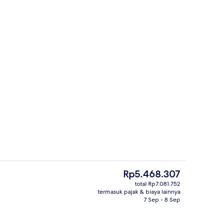
ar datar 42-inci dengan saluran TV kabel dan TV
Fasilitas properti
Harga
Rp5.468.307
saat
total Rp7.081.752
ini
termasuk pajak & biaya lainnya
t
Lobi
Rp5.468.307
7 Sep - 8 Sep