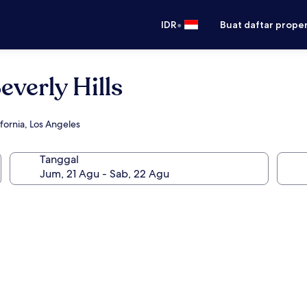
•
IDR
Buat daftar prope
verly Hills
fornia, Los Angeles
Tanggal