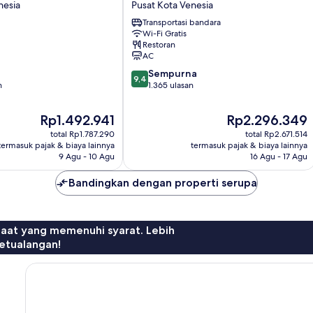
nesia
Pusat Kota Venesia
Pusat
Transportasi bandara
Kota
Wi-Fi Gratis
Venesia
Restoran
AC
9.4
Sempurna
9,4
dari
n
1.365 ulasan
10,
Sempurna,
Harga
Harga
Rp1.492.941
Rp2.296.349
1.365
sekarang
sekarang
total Rp1.787.290
total Rp2.671.514
ulasan
Rp1.492.941
Rp2.296.349
termasuk pajak & biaya lainnya
termasuk pajak & biaya lainnya
9 Agu - 10 Agu
16 Agu - 17 Agu
Bandingkan dengan properti serupa
faat yang memenuhi syarat. Lebih
etualangan!