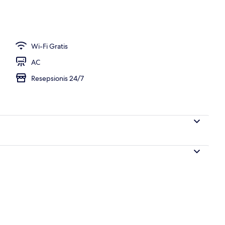
uk sarapan ala kontinental setiap hari
Wi-Fi Gratis
AC
Resepsionis 24/7