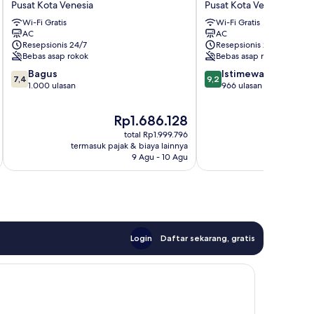
Pusat Kota Venesia
Pusat Kota Venesia
di
Pusat
Wi-Fi Gratis
Wi-Fi Gratis
Milano
Kota
AC
AC
Pusat
Venesia
Resepsionis 24/7
Resepsionis 24/7
Kota
Bebas asap rokok
Bebas asap rokok
Venesia
7.4
9.2
Bagus
Istimewa
7,4
9,2
dari
dari
1.000 ulasan
966 ulasan
10,
10,
Bagus,
Istimewa,
Harga
H
Rp1.686.128
R
1.000
966
sekarang
s
total Rp1.999.796
ulasan
ulasan
Rp1.686.128
R
termasuk pajak & biaya lainnya
termasuk paj
9 Agu - 10 Agu
Login
Daftar sekarang, gratis