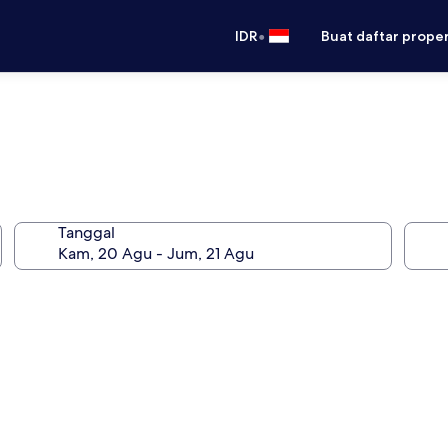
•
IDR
Buat daftar prope
Tanggal