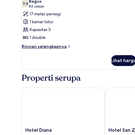
Bagus
foto
7,4
7,4 dari 10
(83
83 ulasan
untuk
ulasan)
17 meter persegi
Kamar
1 kamar tidur
Double
Kapasitas 3
Standar
1 double
Rincian
Rincian selengkapnya
lebih
lanjut
Lihat harg
untuk
Kamar
Double
Properti serupa
Standar
Hotel Diana
Hotel San Zul
Hotel
Hotel
Hotel Diana
Hotel San Z
Diana
San