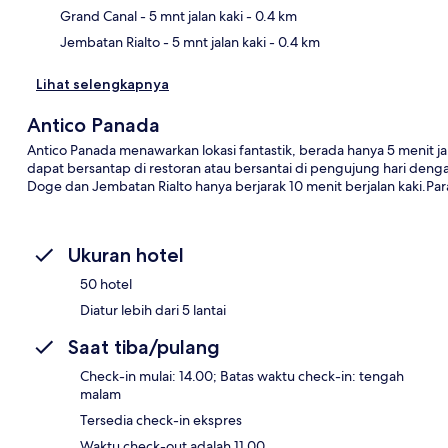
Grand Canal
- 5 mnt jalan kaki
- 0.4 km
Jembatan Rialto
- 5 mnt jalan kaki
- 0.4 km
Lihat selengkapnya
Antico Panada
Antico Panada menawarkan lokasi fantastik, berada hanya 5 menit jala
dapat bersantap di restoran atau bersantai di pengujung hari denga
Doge dan Jembatan Rialto hanya berjarak 10 menit berjalan kaki.Para
Ukuran hotel
50 hotel
Diatur lebih dari 5 lantai
Saat tiba/pulang
Check-in mulai: 14.00; Batas waktu check-in: tengah
malam
Tersedia check-in ekspres
Waktu check-out adalah 11.00