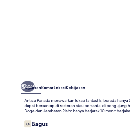
22+
Ringkasan
Kamar
Lokasi
Kebijakan
Antico Panada menawarkan lokasi fantastik, berada hanya 5 
dapat bersantap di restoran atau bersantai di pengujung h
Doge dan Jembatan Rialto hanya berjarak 10 menit berjalan 
Ulasan
Bagus
7,0
7,0 dari 10