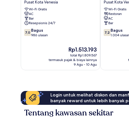
Pusat Kota Venesia
Pusat Kota Ve
Pusat
Zulian
Wi-Fi Gratis
Wi-Fi Gratis
Kota
Pusat
AC
Restoran
Venesia
Kota
Bar
AC
Venesia
Resepsionis 24/7
Bar
7.0
7.2
Bagus
Bagus
7,0
7,2
dari
dari
986 ulasan
1.004 ulasa
10,
10,
Bagus,
Bagus,
Harga
Rp1.513.193
986
1.004
sekarang
total Rp1.809.567
ulasan
ulasan
Rp1.513.193
termasuk pajak & biaya lainnya
9 Agu - 10 Agu
Login untuk melihat diskon dan man
banyak reward untuk lebih banyak p
Tentang kawasan sekitar