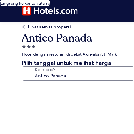
Langsung ke konten utama
Lihat semua properti
Antico Panada
Properti
bintang
Hotel dengan restoran, di dekat Alun-alun St. Mark
3.0
Pilih tanggal untuk melihat harga
Ke mana?
Galeri
foto
untuk
Antico
Panada