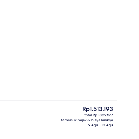
 18-cm dengan saluran TV digital dan TV
Resepsionis
Harga
Rp1.513.193
saat
total Rp1.809.567
ini
termasuk pajak & biaya lainnya
ai kedap cahaya, kedap suara, dan seprai linen
Pintu masuk properti
Rp1.513.193
9 Agu - 10 Agu