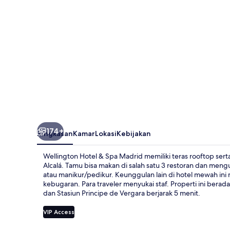
Madrid
174+
Ringkasan
Kamar
Lokasi
Kebijakan
Wellington Hotel & Spa Madrid memiliki teras rooftop serta
Alcalá. Tamu bisa makan di salah satu 3 restoran dan meng
atau manikur/pedikur. Keunggulan lain di hotel mewah ini 
kebugaran. Para traveler menyukai staf. Properti ini berad
dan Stasiun Principe de Vergara berjarak 5 menit.
VIP Access