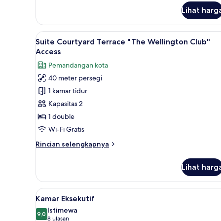
lanjut
Lihat harg
untuk
Suite
"The
Lihat
Suite Courtyard Terrace "The W
5
Wellington
Suite Courtyard Terrace "The Wellington Club"
semua
Club"
Access
Access
foto
Pemandangan kota
untuk
40 meter persegi
Suite
1 kamar tidur
Courtyard
Terrace
Kapasitas 2
"The
1 double
Wellington
Wi-Fi Gratis
Club"
Rincian
Rincian selengkapnya
Access
lebih
lanjut
Lihat harg
untuk
Suite
Courtyard
Lihat
Kamar Eksekutif | Seprai premi
5
Terrace
Kamar Eksekutif
semua
"The
Istimewa
Wellington
foto
9,0
9,0 dari 10
(8
8 ulasan