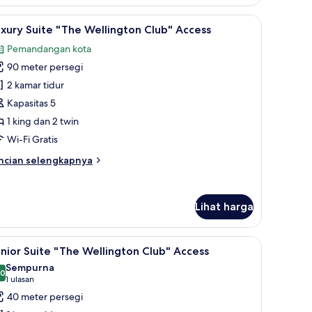
mily
oom
 meja kerja
ihat
Seprai premium, minibar, brankas, dan meja k
8
xury Suite "The Wellington Club" Access
emua
Pemandangan kota
oto
90 meter persegi
ntuk
uxury
2 kamar tidur
uite
Kapasitas 5
The
1 king dan 2 twin
ellington
Wi-Fi Gratis
lub"
ncian
ncian selengkapnya
ccess
bih
njut
tuk
Lihat harga
xury
ite
he
 meja kerja
ihat
Seprai premium, minibar, brankas, dan meja k
llington
7
nior Suite "The Wellington Club" Access
emua
ub"
Sempurna
cess
oto
,0
10,0 dari 10
(1
1 ulasan
ntuk
ulasan)
40 meter persegi
unior