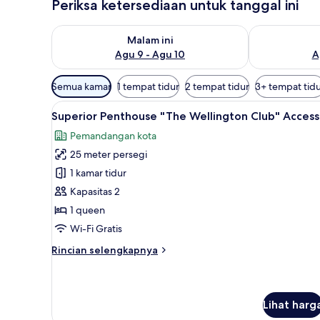
Periksa ketersediaan untuk tanggal ini
Periksa ketersediaan untuk malam ini Agu 9 - Agu 10
Periksa keter
Malam ini
Agu 9 - Agu 10
A
Filter
Semua kamar
1 tempat tidur
2 tempat tidur
3+ tempat tid
tersedia
Lihat
Superior Penthouse "The Wellin
untuk
9
Superior Penthouse "The Wellington Club" Access
semua
kamar
Pemandangan kota
foto
25 meter persegi
untuk
Superior
1 kamar tidur
Penthouse
Kapasitas 2
"The
1 queen
Wellington
Wi-Fi Gratis
Club"
Rincian
Rincian selengkapnya
Access
lebih
lanjut
untuk
Superior
Lihat harg
Penthouse