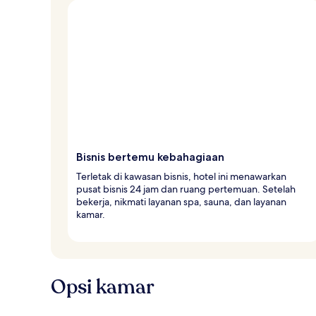
v
e
l
e
r
Bisnis bertemu kebahagiaan
Terletak di kawasan bisnis, hotel ini menawarkan
pusat bisnis 24 jam dan ruang pertemuan. Setelah
bekerja, nikmati layanan spa, sauna, dan layanan
kamar.
Opsi kamar