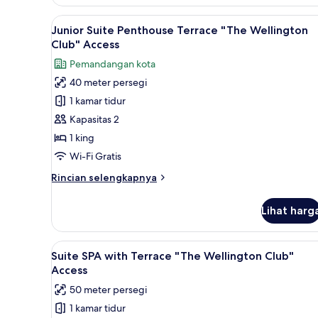
"The
Wellington
Lihat
Seprai premium, minibar, brank
9
Junior Suite Penthouse Terrace "The Wellington
Club"
semua
Club" Access
Access
foto
Pemandangan kota
untuk
40 meter persegi
Junior
1 kamar tidur
Suite
Penthouse
Kapasitas 2
Terrace
1 king
"The
Wi-Fi Gratis
Wellington
Rincian
Rincian selengkapnya
Club"
lebih
Access
lanjut
Lihat harg
untuk
Junior
Suite
Lihat
Suite SPA with Terrace "The We
14
Penthouse
Suite SPA with Terrace "The Wellington Club"
semua
Terrace
Access
"The
foto
50 meter persegi
Wellington
untuk
Club"
1 kamar tidur
Suite
Access