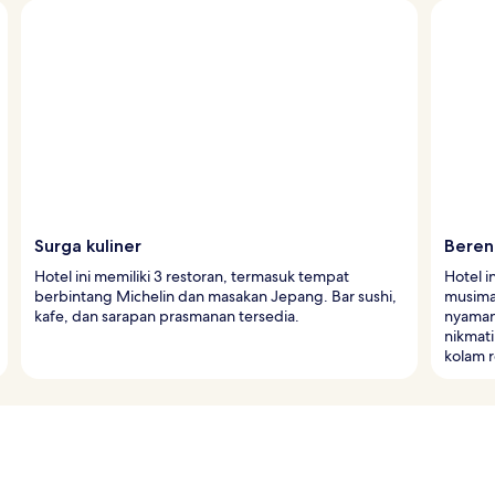
Surga kuliner
Bere
Hotel ini memiliki 3 restoran, termasuk tempat
Hotel 
berbintang Michelin dan masakan Jepang. Bar sushi,
musima
kafe, dan sarapan prasmanan tersedia.
nyaman.
nikmati
kolam 