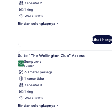
Kapasitas 2
SPA
with
1 king
Terrace
Wi-Fi Gratis
"The
Rincian
Rincian selengkapnya
Wellington
lebih
Club"
lanjut
untuk
Access
Lihat harg
Suite
SPA
with
Lihat
Seprai premium, minibar, brank
6
Terrace
Suite "The Wellington Club" Access
semua
"The
Sempurna
Wellington
foto
10,0
10,0 dari 10
(1
1 ulasan
Club"
untuk
ulasan)
60 meter persegi
Access
Suite
1 kamar tidur
"The
Kapasitas 3
Wellington
1 king
Club"
Wi-Fi Gratis
Access
Rincian
Rincian selengkapnya
lebih