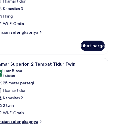
1 kamar tidur
uite
Kapasitas 3
The
1 king
ellington
Wi-Fi Gratis
lub"
ccess
ncian
ncian selengkapnya
bih
njut
Lihat harga
tuk
nior
ite
 | Seprai premium, minibar, brankas, dan meja kerja
ihat
Kamar Superior, 2 Tempat Tidur Twin | Seprai 
10
he
mar Superior, 2 Tempat Tidur Twin
emua
llington
Luar Biasa
ub"
oto
6
8,6 dari 10
(4
4 ulasan
cess
ntuk
ulasan)
25 meter persegi
amar
1 kamar tidur
uperior,
Kapasitas 2
2 twin
empat
Wi-Fi Gratis
idur
win
ncian
ncian selengkapnya
bih