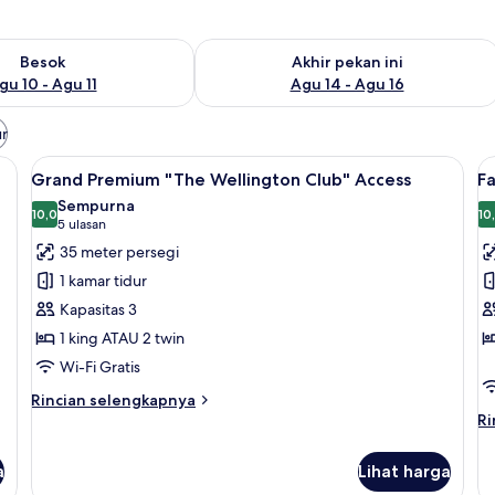
sediaan untuk besok Agu 10 - Agu 11
Periksa ketersediaan untuk akhir pekan
Besok
Akhir pekan ini
gu 10 - Agu 11
Agu 14 - Agu 16
ur
gton Club" Access | Seprai premium, minibar, brankas, dan meja kerja
Lihat
Seprai premium, minibar, brankas, dan
L
4
Grand Premium "The Wellington Club" Access
F
semua
s
Sempurna
foto
10,0
f
10
10,0 dari 10
(5
5 ulasan
untuk
u
ulasan)
35 meter persegi
Grand
F
1 kamar tidur
Premium
R
Kapasitas 3
"The
1 king ATAU 2 twin
Wellington
Wi-Fi Gratis
Club"
Access
Rincian
Rincian selengkapnya
lebih
Ri
Ri
lanjut
le
untuk
la
a
Lihat harga
Grand
un