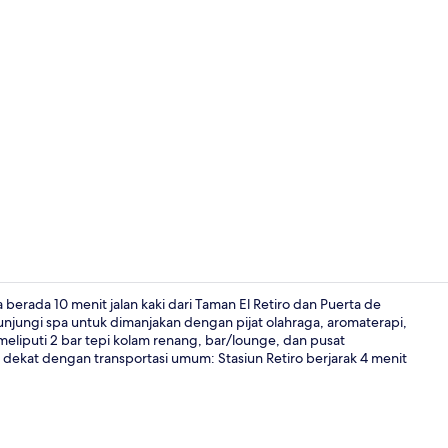
Suite SPA wi
 berada 10 menit jalan kaki dari Taman El Retiro dan Puerta de
unjungi spa untuk dimanjakan dengan pijat olahraga, aromaterapi,
meliputi 2 bar tepi kolam renang, bar/lounge, dan pusat
Sarapan pra
a dekat dengan transportasi umum: Stasiun Retiro berjarak 4 menit