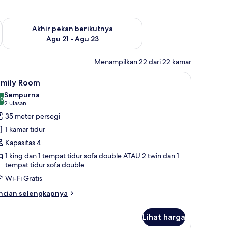
 ini Agu 14 - Agu 16
Periksa ketersediaan untuk akhir pekan berikutnya Agu 21 - A
Akhir pekan berikutnya
Agu 21 - Agu 23
Menampilkan 22 dari 22 kamar
 meja kerja
ihat
Family Room | Seprai premium, minibar, brank
8
amily Room
emua
Sempurna
oto
,0
10,0 dari 10
(2
2 ulasan
ntuk
ulasan)
35 meter persegi
amily
1 kamar tidur
oom
Kapasitas 4
1 king dan 1 tempat tidur sofa double ATAU 2 twin dan 1
tempat tidur sofa double
Wi-Fi Gratis
ncian
ncian selengkapnya
bih
njut
Lihat harga
tuk