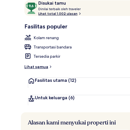
Ulasan
9,6
Disukai tamu
Eksterior
D
dari
Dinilai terbaik oleh traveler
i
Lihat total 1.002 ulasan
10,
n
Disukai
i
Fasilitas populer
tamu
l
a
Kolam renang
i
Transportasi bandara
t
e
Tersedia parkir
r
b
Lihat semua
a
i
Fasilitas utama
(12)
k
o
l
Untuk keluarga
(6)
e
h
t
Alasan kami menyukai properti ini
r
a