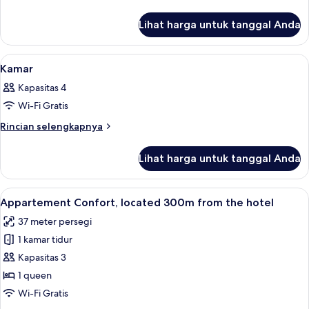
lebih
lanjut
Lihat harga untuk tanggal Anda
untuk
Kamar
Lihat
Seprai premium, brankas, meja kerja, 
7
Kamar
semua
Kapasitas 4
foto
Wi-Fi Gratis
untuk
Kamar
Rincian
Rincian selengkapnya
lebih
lanjut
Lihat harga untuk tanggal Anda
untuk
Kamar
Lihat
Appartement Confort, located 300m fr
17
Appartement Confort, located 300m from the hotel
semua
37 meter persegi
foto
1 kamar tidur
untuk
Appartement
Kapasitas 3
Confort,
1 queen
located
Wi-Fi Gratis
300m