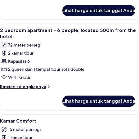
people,
lebih
located
lanjut
Lihat harga untuk tanggal Anda
untuk
300m
1
from
Bedroom
Lihat
2 bedroom apartment - 6 people, loca
the
13
Apartment
2 bedroom apartment - 6 people, located 300m from the
semua
-
hotel
hotel
4
foto
72 meter persegi
people,
untuk
located
2 kamar tidur
2
300m
Kapasitas 6
bedroom
from
the
apartment
2 queen dan 1 tempat tidur sofa double
hotel
-
Wi-Fi Gratis
6
Rincian
Rincian selengkapnya
people,
lebih
located
lanjut
Lihat harga untuk tanggal Anda
untuk
300m
2
from
bedroom
Lihat
Seprai premium, brankas, meja kerja, 
the
10
apartment
Kamar Comfort
semua
-
hotel
16 meter persegi
6
foto
people,
1 kamar tidur
untuk