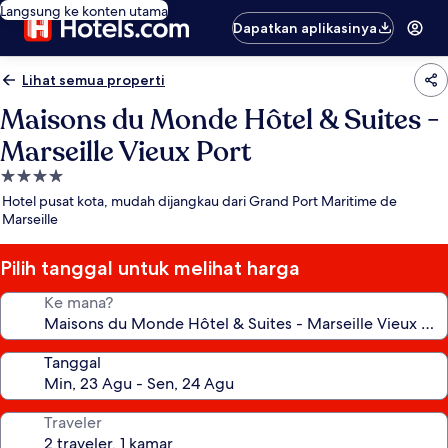
Langsung ke konten utama
Dapatkan aplikasinya
Lihat semua properti
Maisons du Monde Hôtel & Suites -
Marseille Vieux Port
Properti
bintang
Hotel pusat kota, mudah dijangkau dari Grand Port Maritime de
4.0
Marseille
Pilih tanggal untuk melihat harga
Ke mana?
Tanggal
Traveler