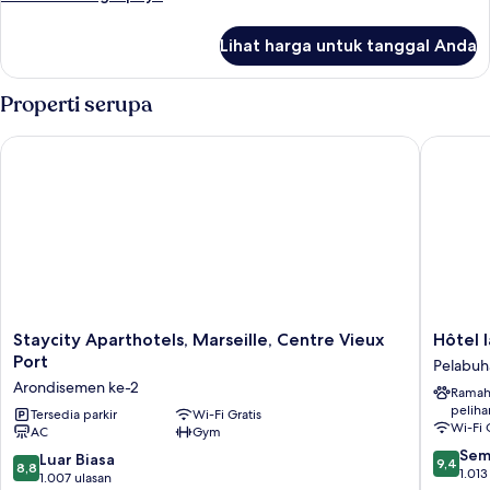
lebih
lanjut
Lihat harga untuk tanggal Anda
untuk
Junior
Suite
Properti serupa
Staycity Aparthotels, Marseille, Centre Vieux Port
Hôtel la
Staycity
Hôtel
Staycity Aparthotels, Marseille, Centre Vieux
Hôtel 
Aparthotels,
la
Port
Pelabuh
Marseille,
Résiden
Arondisemen ke-2
Ramah
Centre
du
peliha
Vieux
Tersedia parkir
Wi-Fi Gratis
Vieux
Wi-Fi 
AC
Gym
Port
Port
9.4
Arondisemen
Pelabuh
Sem
8.8
Luar Biasa
9,4
8,8
dari
ke-
Tua
1.013
dari
1.007 ulasan