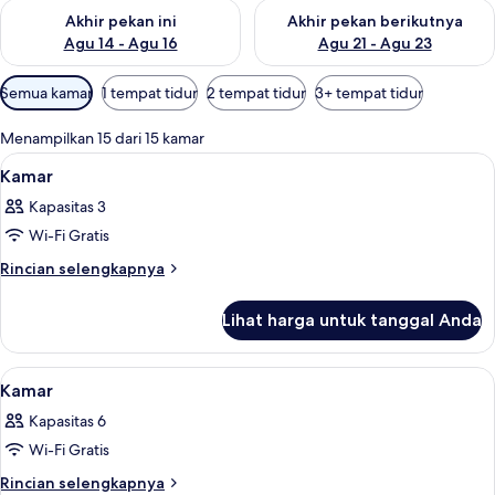
Periksa ketersediaan untuk akhir pekan ini Agu 14 - Agu 16
Periksa ketersediaan untuk ak
Akhir pekan ini
Akhir pekan berikutnya
Agu 14 - Agu 16
Agu 21 - Agu 23
Filter
Semua kamar
1 tempat tidur
2 tempat tidur
3+ tempat tidur
tersedia
untuk
Menampilkan 15 dari 15 kamar
kamar
Lihat
Seprai premium, brankas, meja kerja, 
7
Kamar
semua
Kapasitas 3
foto
Wi-Fi Gratis
untuk
Kamar
Rincian
Rincian selengkapnya
lebih
lanjut
Lihat harga untuk tanggal Anda
untuk
Kamar
Lihat
Seprai premium, brankas, meja kerja, 
13
Kamar
semua
Kapasitas 6
foto
Wi-Fi Gratis
untuk
Kamar
Rincian
Rincian selengkapnya