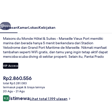
Monde
Hôtel
&
belumnya
Berikutnya
Suites
132+
Ringkasan
Kamar
Lokasi
Kebijakan
-
Maisons du Monde Hôtel & Suites - Marseille Vieux Port memiliki
Marseille
marina dan berada hanya 5 menit berkendara dari Stadion
Velodrome dan Grand Port Maritime de Marseille. Nikmati manfaat
Vieux
tambahan seperti WiFi gratis, dan tamu yang ingin tetap aktif dapat
Port
mencoba scuba diving di sekitar properti. Selain itu, Pantai Prado
dan Taman Nasional Calanques dapat dicapai dengan berkendara
singkat.Para traveler terkesan dengan staf dan sarapan. Properti ini
VIP Access
dapat ditempuh dengan berjalan kaki dari transportasi umum:
Stasiun Vieux-Port hanya beberapa langkah dan Stasiun Estrangin
Harga
Rp2.860.556
berjarak 8 menit.
Appartement Duplex Terrasse - 1 cham
saat
total Rp3.281.083
ini
termasuk pajak & biaya lainnya
Rp2.860.556
20 Agu - 21 Agu
Ulasan
Istimewa
9,2
Lihat total 1.199 ulasan
9,2 dari 10