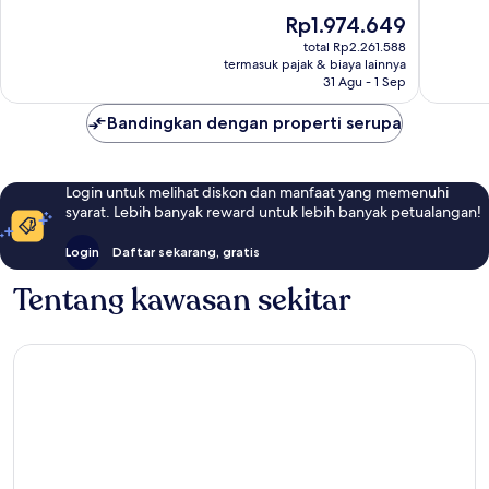
10,
2
Marseill
10,
Harga
Rp1.974.649
Sempur
Luar
sekarang
1.013
Biasa,
total Rp2.261.588
Rp1.974.649
ulasan
termasuk pajak & biaya lainnya
1.007
31 Agu - 1 Sep
ulasan
Bandingkan dengan properti serupa
Login untuk melihat diskon dan manfaat yang memenuhi
syarat. Lebih banyak reward untuk lebih banyak petualangan!
Login
Daftar sekarang, gratis
Tentang kawasan sekitar