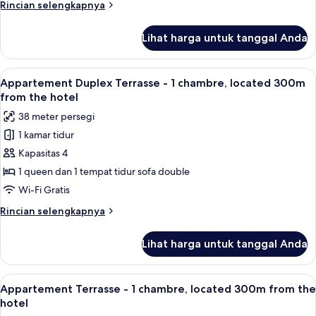
Rincian
Rincian selengkapnya
from
lebih
the
lanjut
Lihat harga untuk tanggal Anda
untuk
hotel
Appartement
Confort,
Lihat
Appartement Duplex Terrasse - 1 cham
12
located
Appartement Duplex Terrasse - 1 chambre, located 300m
semua
300m
from the hotel
from
foto
38 meter persegi
the
untuk
hotel
1 kamar tidur
Appartement
Kapasitas 4
Duplex
Terrasse
1 queen dan 1 tempat tidur sofa double
-
Wi-Fi Gratis
1
Rincian
Rincian selengkapnya
chambre,
lebih
located
lanjut
Lihat harga untuk tanggal Anda
untuk
300m
Appartement
from
Duplex
Lihat
Appartement Terrasse - 1 chambre, lo
the
7
Terrasse
Appartement Terrasse - 1 chambre, located 300m from the
semua
-
hotel
hotel
1
foto