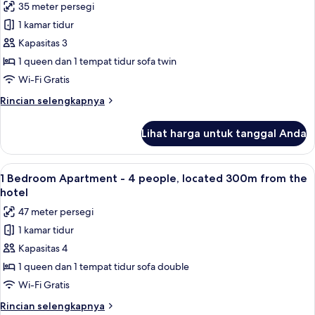
35 meter persegi
chambre,
untuk
located
1 kamar tidur
Appartement
300m
Kapasitas 3
Terrasse
from
the
-
1 queen dan 1 tempat tidur sofa twin
hotel
1
Wi-Fi Gratis
chambre,
Rincian
Rincian selengkapnya
located
lebih
300m
lanjut
Lihat harga untuk tanggal Anda
untuk
from
Appartement
the
Terrasse
Lihat
1 Bedroom Apartment - 4 people, loca
hotel
15
-
1 Bedroom Apartment - 4 people, located 300m from the
semua
1
hotel
chambre,
foto
47 meter persegi
located
untuk
300m
1 kamar tidur
1
from
Kapasitas 4
Bedroom
the
hotel
Apartment
1 queen dan 1 tempat tidur sofa double
-
Wi-Fi Gratis
4
Rincian
Rincian selengkapnya