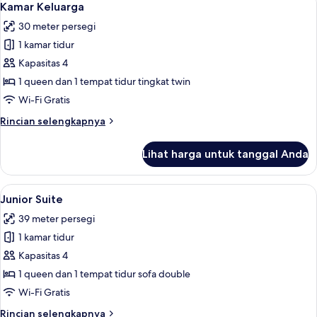
4
(Cosy)
Kamar Keluarga
semua
30 meter persegi
foto
1 kamar tidur
untuk
Kamar
Kapasitas 4
Keluarga
1 queen dan 1 tempat tidur tingkat twin
Wi-Fi Gratis
Rincian
Rincian selengkapnya
lebih
lanjut
Lihat harga untuk tanggal Anda
untuk
Kamar
Keluarga
Lihat
Seprai premium, brankas, meja kerja, 
8
Junior Suite
semua
39 meter persegi
foto
1 kamar tidur
untuk
Junior
Kapasitas 4
Suite
1 queen dan 1 tempat tidur sofa double
Wi-Fi Gratis
Rincian
Rincian selengkapnya