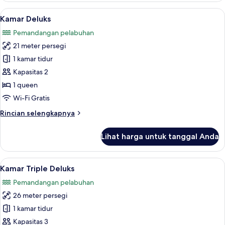
Triple
Lihat
Seprai premium, brankas, meja kerja, 
14
Comfort
Kamar Deluks
semua
Pemandangan pelabuhan
foto
21 meter persegi
untuk
Kamar
1 kamar tidur
Deluks
Kapasitas 2
1 queen
Wi-Fi Gratis
Rincian
Rincian selengkapnya
lebih
lanjut
Lihat harga untuk tanggal Anda
untuk
Kamar
Deluks
Lihat
Seprai premium, brankas, meja kerja, 
8
Kamar Triple Deluks
semua
Pemandangan pelabuhan
foto
26 meter persegi
untuk
Kamar
1 kamar tidur
Triple
Kapasitas 3