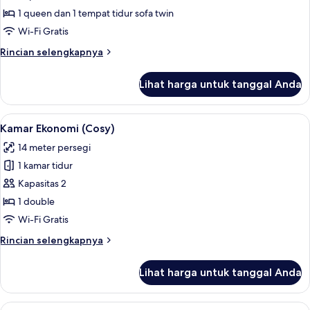
Deluks
1 queen dan 1 tempat tidur sofa twin
Wi-Fi Gratis
Rincian
Rincian selengkapnya
lebih
lanjut
Lihat harga untuk tanggal Anda
untuk
Kamar
Triple
Lihat
Seprai premium, brankas, meja kerja, 
7
Deluks
Kamar Ekonomi (Cosy)
semua
14 meter persegi
foto
1 kamar tidur
untuk
Kamar
Kapasitas 2
Ekonomi
1 double
(Cosy)
Wi-Fi Gratis
Rincian
Rincian selengkapnya
lebih
lanjut
Lihat harga untuk tanggal Anda
untuk
Kamar
Ekonomi
Lihat
Seprai premium, brankas, meja kerja, 