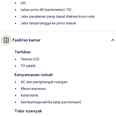
Lift
Lebar pintu lift (sentimeter): 110
Jalur perjalanan yang dapat diakses kursi roda
Jalur tanpa tangga ke pintu masuk
Fasilitas kamar
Terhibur
Televisi LCD
TV satelit
Kenyamanan rumah
AC dan penghangat ruangan
Mesin espresso
Ketel listrik
Setrika/meja setrika (atas permintaan)
Tidur nyenyak