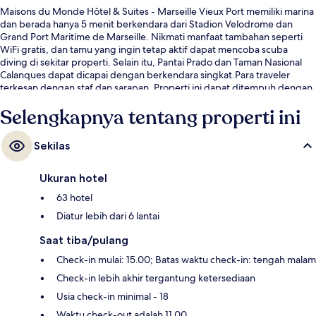
Maisons du Monde Hôtel & Suites - Marseille Vieux Port memiliki marina
dan berada hanya 5 menit berkendara dari Stadion Velodrome dan
Grand Port Maritime de Marseille. Nikmati manfaat tambahan seperti
WiFi gratis, dan tamu yang ingin tetap aktif dapat mencoba scuba
diving di sekitar properti. Selain itu, Pantai Prado dan Taman Nasional
Calanques dapat dicapai dengan berkendara singkat.Para traveler
terkesan dengan staf dan sarapan. Properti ini dapat ditempuh dengan
berjalan kaki dari transportasi umum: Stasiun Vieux-Port hanya
Selengkapnya tentang properti ini
beberapa langkah dan Stasiun Estrangin berjarak 8 menit.
Sekilas
Ukuran hotel
63 hotel
Diatur lebih dari 6 lantai
Saat tiba/pulang
Check-in mulai: 15.00; Batas waktu check-in: tengah malam
Check-in lebih akhir tergantung ketersediaan
Usia check-in minimal - 18
Waktu check-out adalah 11.00