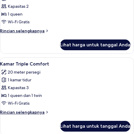
located
Kamar
Kapasitas 2
300m
Comfort
from
1 queen
the
Wi-Fi Gratis
hotel
Rincian
Rincian selengkapnya
lebih
lanjut
Lihat harga untuk tanggal Anda
untuk
Kamar
Comfort
Lihat
Kamar Triple Comfort | Seprai premium
6
Kamar Triple Comfort
semua
20 meter persegi
foto
1 kamar tidur
untuk
Kamar
Kapasitas 3
Triple
1 queen dan 1 twin
Comfort
Wi-Fi Gratis
Rincian
Rincian selengkapnya
lebih
lanjut
Lihat harga untuk tanggal Anda
untuk
Kamar