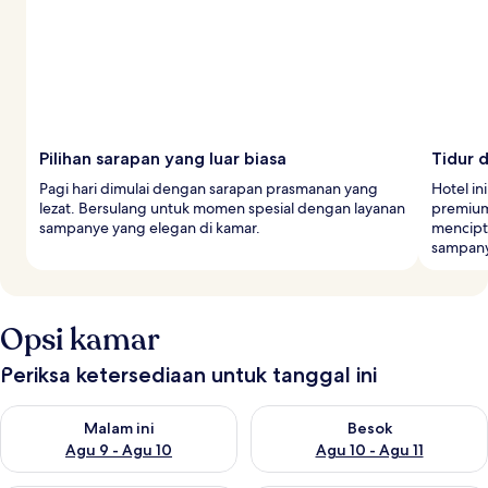
Pilihan sarapan yang luar biasa
Tidur
Pagi hari dimulai dengan sarapan prasmanan yang
Hotel i
lezat. Bersulang untuk momen spesial dengan layanan
premium
sampanye yang elegan di kamar.
mencipt
sampany
Opsi kamar
Periksa ketersediaan untuk tanggal ini
Periksa ketersediaan untuk malam ini Agu 9 - Agu 10
Periksa ketersediaan untuk be
Malam ini
Besok
Agu 9 - Agu 10
Agu 10 - Agu 11