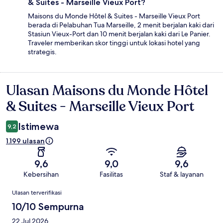
& Suites - Marseille Vieux Port?
Maisons du Monde Hôtel & Suites - Marseille Vieux Port
berada di Pelabuhan Tua Marseille, 2 menit berjalan kaki dari
Stasiun Vieux-Port dan 10 menit berjalan kaki dari Le Panier.
Traveler memberikan skor tinggi untuk lokasi hotel yang
strategis.
Ulasan Maisons du Monde Hôtel
Ulasan
& Suites - Marseille Vieux Port
Istimewa
9,2
1.199 ulasan
9,6
9,0
9,6
Kebersihan
Fasilitas
Staf & layanan
Ulasan
Ulasan terverifikasi
10/10 Sempurna
22 Jul 2026