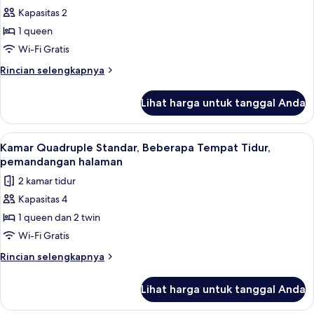
untuk
Kapasitas 2
Kamar
1 queen
Double
Standar,
Wi-Fi Gratis
1
Rincian
Rincian selengkapnya
Tempat
lebih
lanjut
Tidur
Lihat harga untuk tanggal Anda
untuk
Queen,
Kamar
pemandangan
Double
Lihat
Kamar Quadruple Standar, Beberapa Te
8
halaman
Standar,
Kamar Quadruple Standar, Beberapa Tempat Tidur,
semua
1
pemandangan halaman
Tempat
foto
2 kamar tidur
Tidur
untuk
Queen,
Kapasitas 4
Kamar
pemandangan
1 queen dan 2 twin
Quadruple
halaman
Standar,
Wi-Fi Gratis
Beberapa
Rincian
Rincian selengkapnya
Tempat
lebih
lanjut
Tidur,
Lihat harga untuk tanggal Anda
untuk
pemandangan
Kamar