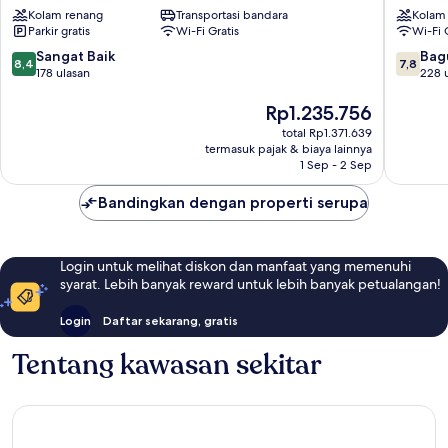
Kolam renang
Transportasi bandara
Kolam
Hotels
Parkir gratis
Wi-Fi Gratis
Wi-Fi 
Fethiye
8.4
7.8
Sangat Baik
Bag
8,4
7,8
dari
dari
178 ulasan
228 
10,
10,
Sangat
Harga
Bagus,
Rp1.235.756
Baik,
sekarang
228
total Rp1.371.639
178
Rp1.235.756
ulasan
termasuk pajak & biaya lainnya
ulasan
1 Sep - 2 Sep
Bandingkan dengan properti serupa
Login untuk melihat diskon dan manfaat yang memenuhi
syarat. Lebih banyak reward untuk lebih banyak petualangan!
Login
Daftar sekarang, gratis
Tentang kawasan sekitar