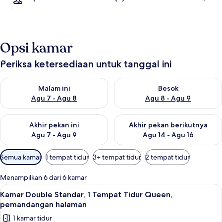
Opsi kamar
Periksa ketersediaan untuk tanggal ini
Periksa ketersediaan untuk malam ini Agu 7 - Agu 8
Periksa ketersediaan untuk be
Malam ini
Besok
Agu 7 - Agu 8
Agu 8 - Agu 9
Periksa ketersediaan untuk akhir pekan ini Agu 7 - Agu 9
Periksa ketersediaan untuk ak
Akhir pekan ini
Akhir pekan berikutnya
Agu 7 - Agu 9
Agu 14 - Agu 16
Filter
Semua kamar
1 tempat tidur
3+ tempat tidur
2 tempat tidur
tersedia
untuk
Menampilkan 6 dari 6 kamar
kamar
Lihat
Tempat tidur lipat/tambahan, Wi-Fi gra
6
Kamar Double Standar, 1 Tempat Tidur Queen,
semua
pemandangan halaman
foto
1 kamar tidur