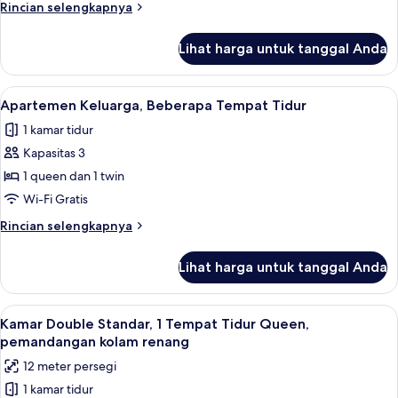
Rincian
Rincian selengkapnya
Tempat
lebih
Tidur
lanjut
Lihat harga untuk tanggal Anda
untuk
Queen
Kamar
Double
Lihat
Apartemen Keluarga, Beberapa Tempat T
6
Standar,
Apartemen Keluarga, Beberapa Tempat Tidur
semua
1
1 kamar tidur
Tempat
foto
Tidur
Kapasitas 3
untuk
Queen
Apartemen
1 queen dan 1 twin
Keluarga,
Wi-Fi Gratis
Beberapa
Rincian
Rincian selengkapnya
Tempat
lebih
Tidur
lanjut
Lihat harga untuk tanggal Anda
untuk
Apartemen
Keluarga,
Lihat
Kamar Double Standar, 1 Tempat Tidur
4
Beberapa
Kamar Double Standar, 1 Tempat Tidur Queen,
semua
Tempat
pemandangan kolam renang
Tidur
foto
12 meter persegi
untuk
1 kamar tidur
Kamar