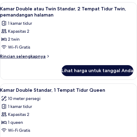
halaman
Quadruple
Lihat
Kamar Double atau Twin Standar, 2 Te
4
Standar,
Kamar Double atau Twin Standar, 2 Tempat Tidur Twin,
semua
Beberapa
pemandangan halaman
Tempat
foto
1 kamar tidur
Tidur,
untuk
pemandangan
Kapasitas 2
Kamar
halaman
2 twin
Double
atau
Wi-Fi Gratis
Twin
Rincian
Rincian selengkapnya
Standar,
lebih
lanjut
2
Lihat harga untuk tanggal Anda
untuk
Tempat
Kamar
Tidur
Double
Lihat
Tempat tidur lipat/tambahan, Wi-Fi gra
4
Twin,
atau
Kamar Double Standar, 1 Tempat Tidur Queen
semua
Twin
pemandangan
10 meter persegi
Standar,
foto
halaman
2
1 kamar tidur
untuk
Tempat
Kamar
Kapasitas 2
Tidur
Double
Twin,
1 queen
pemandangan
Standar,
Wi-Fi Gratis
halaman
1