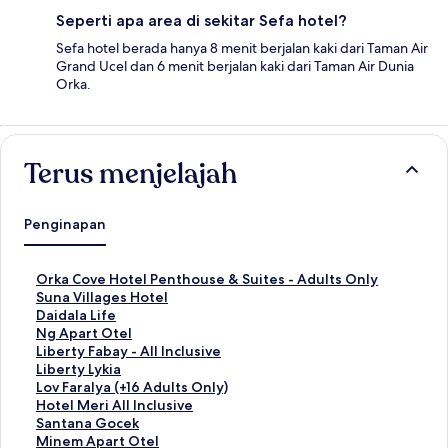
Seperti apa area di sekitar Sefa hotel?
Sefa hotel berada hanya 8 menit berjalan kaki dari Taman Air
Grand Ucel dan 6 menit berjalan kaki dari Taman Air Dunia
Orka.
Terus menjelajah
Penginapan
T
Orka Cove Hotel Penthouse & Suites - Adults Only
a
T
Suna Villages Hotel
u
a
T
Daidala Life
t
u
a
T
Ng Apart Otel
a
t
u
a
T
Liberty Fabay - All Inclusive
n
a
t
u
a
T
Liberty Lykia
S
n
a
t
u
a
T
Lov Faralya (+16 Adults Only)
t
S
n
a
t
u
a
T
Hotel Meri All Inclusive
a
t
S
n
a
t
u
a
T
Santana Gocek
n
a
t
S
n
a
t
u
a
T
Minem Apart Otel