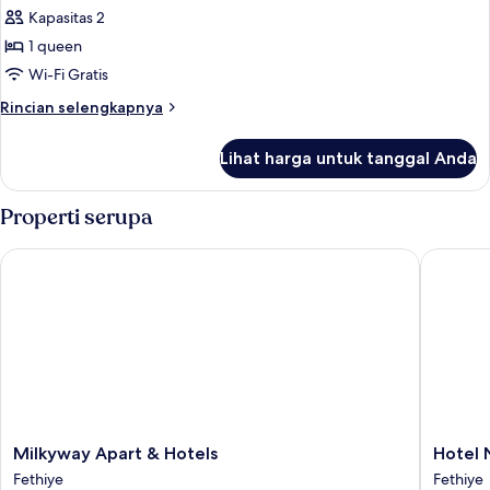
Kapasitas 2
Double
Standar,
1 queen
1
Wi-Fi Gratis
Tempat
Rincian
Rincian selengkapnya
Tidur
lebih
Queen,
lanjut
Lihat harga untuk tanggal Anda
untuk
pemandangan
Kamar
kolam
Double
Properti serupa
renang
Standar,
1
Milkyway Apart & Hotels
Hotel Ni
Tempat
Tidur
Queen,
pemandangan
kolam
renang
Milkyway
Hotel
Milkyway Apart & Hotels
Hotel 
Apart
NilSu
Fethiye
Fethiye
&
Fethiye