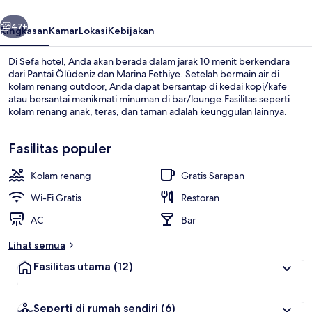
belumnya
Berikutnya
47+
Ringkasan
Kamar
Lokasi
Kebijakan
Di Sefa hotel, Anda akan berada dalam jarak 10 menit berkendara
dari Pantai Ölüdeniz dan Marina Fethiye. Setelah bermain air di
kolam renang outdoor, Anda dapat bersantap di kedai kopi/kafe
atau bersantai menikmati minuman di bar/lounge.Fasilitas seperti
kolam renang anak, teras, dan taman adalah keunggulan lainnya.
Fasilitas populer
Kolam renang
Gratis Sarapan
Kolam renang outdoor
Wi-Fi Gratis
Restoran
AC
Bar
Lihat semua
Fasilitas utama
(12)
Seperti di rumah sendiri
(6)