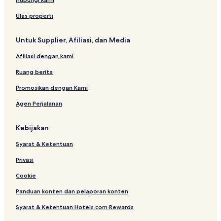
q
I
I
)
e
u
n
n
l
Ulas properti
a
c
c
p
l
l
Untuk Supplier, Afiliasi, dan Media
a
u
u
r
s
s
Afiliasi dengan kami
k
i
i
v
v
Ruang berita
e
e
Promosikan dengan Kami
Agen Perjalanan
Kebijakan
Syarat & Ketentuan
Privasi
Cookie
Panduan konten dan pelaporan konten
Syarat & Ketentuan Hotels.com Rewards