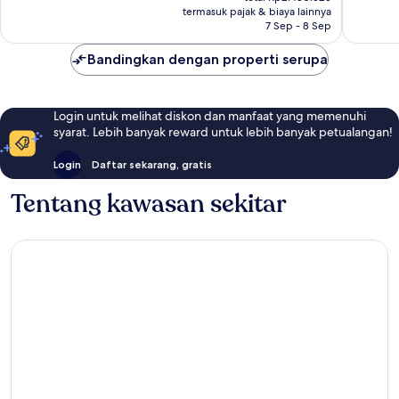
Rp2.204.910
termasuk pajak & biaya lainnya
ulasan
7 Sep - 8 Sep
Bandingkan dengan properti serupa
Login untuk melihat diskon dan manfaat yang memenuhi
syarat. Lebih banyak reward untuk lebih banyak petualangan!
Login
Daftar sekarang, gratis
Tentang kawasan sekitar