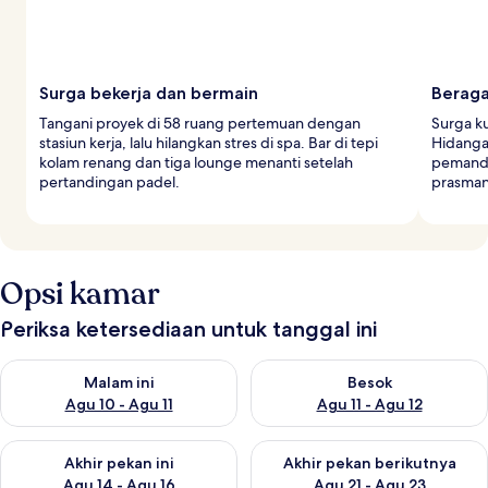
Surga bekerja dan bermain
Berag
Tangani proyek di 58 ruang pertemuan dengan
Surga ku
stasiun kerja, lalu hilangkan stres di spa. Bar di tepi
Hidangan
kolam renang dan tiga lounge menanti setelah
pemanda
pertandingan padel.
prasman
Opsi kamar
Periksa ketersediaan untuk tanggal ini
Periksa ketersediaan untuk malam ini Agu 10 - Agu 11
Periksa ketersediaan untuk be
Malam ini
Besok
Agu 10 - Agu 11
Agu 11 - Agu 12
Periksa ketersediaan untuk akhir pekan ini Agu 14 - Agu 16
Periksa ketersediaan untuk ak
Akhir pekan ini
Akhir pekan berikutnya
Agu 14 - Agu 16
Agu 21 - Agu 23