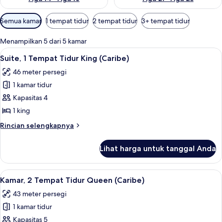
Filter
Semua kamar
1 tempat tidur
2 tempat tidur
3+ tempat tidur
tersedia
untuk
Menampilkan 5 dari 5 kamar
kamar
Lihat
Suite, 1 Tempat Tidur King (Caribe) |
6
Suite, 1 Tempat Tidur King (Caribe)
semua
46 meter persegi
foto
1 kamar tidur
untuk
Suite,
Kapasitas 4
1
1 king
Tempat
Rincian
Rincian selengkapnya
Tidur
lebih
King
lanjut
Lihat harga untuk tanggal Anda
untuk
(Caribe)
Suite,
1
Lihat
Kamar, 2 Tempat Tidur Queen (Caribe
6
Tempat
Kamar, 2 Tempat Tidur Queen (Caribe)
semua
Tidur
43 meter persegi
King
foto
(Caribe)
1 kamar tidur
untuk
Kamar,
Kapasitas 5