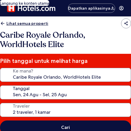
Langsung ke konten utama
Dapatkan aplikasinya
Lihat semua properti
Caribe Royale Orlando,
WorldHotels Elite
Pilih tanggal untuk melihat harga
Ke mana?
Tanggal
Traveler
Cari