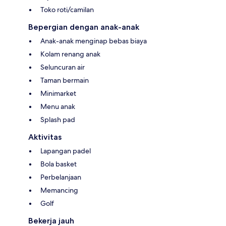
Toko roti/camilan
Bepergian dengan anak-anak
Anak-anak menginap bebas biaya
Kolam renang anak
Seluncuran air
Taman bermain
Minimarket
Menu anak
Splash pad
Aktivitas
Lapangan padel
Bola basket
Perbelanjaan
Memancing
Golf
Bekerja jauh