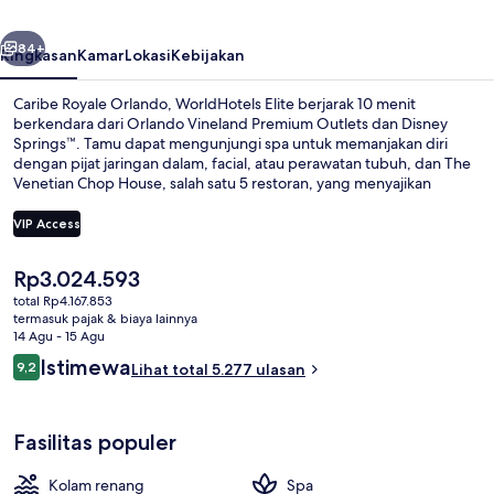
Elite
belumnya
Berikutnya
84+
Ringkasan
Kamar
Lokasi
Kebijakan
Caribe Royale Orlando, WorldHotels Elite berjarak 10 menit
berkendara dari Orlando Vineland Premium Outlets dan Disney
Springs™. Tamu dapat mengunjungi spa untuk memanjakan diri
dengan pijat jaringan dalam, facial, atau perawatan tubuh, dan The
Venetian Chop House, salah satu 5 restoran, yang menyajikan
masakan Italia serta buka untuk makan malam. Tersedia 3 kolam
renang outdoor dan bar tepi kolam renang di hotel mewah ini, serta
VIP Access
fasilitas di dalam kamar seperti tempat tidur sofa dan microwave.
Para traveler terkesan dengan kolam renang dan staf.
Harga
Rp3.024.593
Eksterior
saat
total Rp4.167.853
ini
termasuk pajak & biaya lainnya
Rp3.024.593
14 Agu - 15 Agu
Ulasan
Istimewa
9,2
Lihat total 5.277 ulasan
9,2 dari 10
Fasilitas populer
Kolam renang
Spa