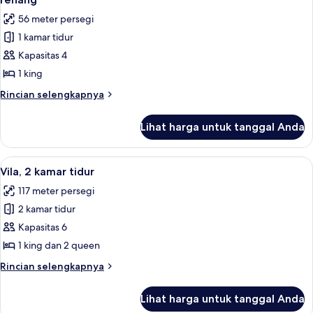
Queen,
foto
56 meter persegi
pemandangan
untuk
kolam
1 kamar tidur
Suite
renang
Kapasitas 4
Royal,
(Caribe)
1
1 king
Tempat
Rincian
Rincian selengkapnya
Tidur
lebih
lanjut
King,
Lihat harga untuk tanggal Anda
untuk
pemandangan
Suite
kolam
Royal,
Lihat
Vila, 2 kamar tidur | Pemandangan da
9
renang
1
Vila, 2 kamar tidur
semua
Tempat
117 meter persegi
Tidur
foto
King,
2 kamar tidur
untuk
pemandangan
Vila,
Kapasitas 6
kolam
2
renang
1 king dan 2 queen
kamar
Rincian
Rincian selengkapnya
tidur
lebih
lanjut
Lihat harga untuk tanggal Anda
untuk