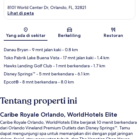
8101 World Center Dr, Orlando, FL, 32821
Lihat di peta
Peta
Yang ada di sekitar
Berkeliling
Restoran
Danau Bryan
- 9 mnt jalan kaki
- 0.8 km
Toko Pabrik Lake Buena Vista
- 17 mnt jalan kaki
- 1.4 km
Hawks Landing Golf Club
- 1 mnt berkendara
- 1.7 km
Disney Springs™
- 5 mnt berkendara
- 6.1 km
Epcot®
- 8 mnt berkendara
- 8.0 km
Tentang properti ini
Caribe Royale Orlando, WorldHotels Elite
Caribe Royale Orlando, WorldHotels Elite berjarak 10 menit berkendara
dari Orlando Vineland Premium Outlets dan Disney Springs™. Tamu
dapat mengunjungi spa untuk memanjakan diri dengan pijat jaringan
dalam, facial, atau perawatan tubuh, dan The Venetian Chop House,