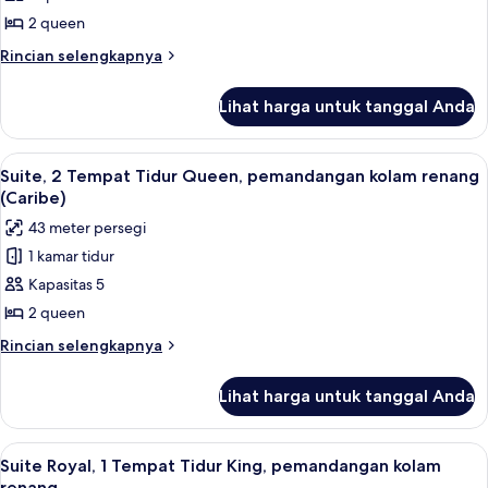
2
2 queen
Tempat
Rincian
Rincian selengkapnya
Tidur
lebih
Queen
lanjut
Lihat harga untuk tanggal Anda
untuk
(Caribe)
Kamar,
2
Lihat
Suite, 2 Tempat Tidur Queen, pemand
6
Tempat
Suite, 2 Tempat Tidur Queen, pemandangan kolam renang
semua
Tidur
(Caribe)
Queen
foto
43 meter persegi
(Caribe)
untuk
1 kamar tidur
Suite,
Kapasitas 5
2
Tempat
2 queen
Tidur
Rincian
Rincian selengkapnya
Queen,
lebih
lanjut
pemandangan
Lihat harga untuk tanggal Anda
untuk
kolam
Suite,
renang
2
Lihat
Suite Royal, 1 Tempat Tidur King, p
6
(Caribe)
Tempat
Suite Royal, 1 Tempat Tidur King, pemandangan kolam
semua
Tidur
renang