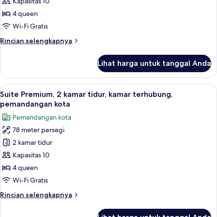
2
Kapasitas 10
kamar
4 queen
tidur,
Wi-Fi Gratis
kamar
Rincian
Rincian selengkapnya
terhubung,
lebih
pemandangan
lanjut
Lihat harga untuk tanggal Anda
untuk
kota
Suite
Klasik,
Lihat
Seprai antialergi, selimut bulu angsa,
5
2
Suite Premium, 2 kamar tidur, kamar terhubung,
semua
kamar
pemandangan kota
tidur,
foto
Pemandangan kota
kamar
untuk
terhubung,
78 meter persegi
Suite
pemandangan
2 kamar tidur
Premium,
kota
2
Kapasitas 10
kamar
4 queen
tidur,
Wi-Fi Gratis
kamar
Rincian
Rincian selengkapnya
terhubung,
lebih
pemandangan
lanjut