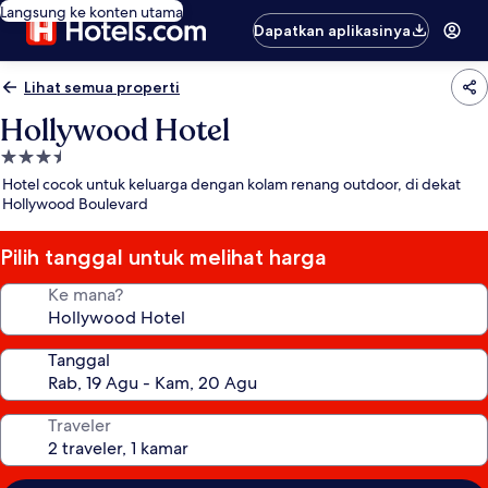
Langsung ke konten utama
Dapatkan aplikasinya
Lihat semua properti
Hollywood Hotel
Properti
bintang
Hotel cocok untuk keluarga dengan kolam renang outdoor, di dekat
3.5
Hollywood Boulevard
Pilih tanggal untuk melihat harga
Ke mana?
Tanggal
Traveler