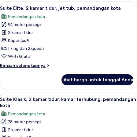
Grand,
Lihat
Seprai antialergi, selimut bulu angsa,
6
1
Suite Elite, 2 kamar tidur, jet tub, pemandangan kota
semua
Tempat
Pemandangan kota
Tidur
foto
King,
94 meter persegi
untuk
jet
Suite
2 kamar tidur
tub,
Elite,
pemandangan
Kapasitas 9
kota
2
1 king dan 2 queen
kamar
Wi-Fi Gratis
tidur,
Rincian
Rincian selengkapnya
jet
lebih
tub,
lanjut
Lihat harga untuk tanggal Anda
pemandangan
untuk
Suite
kota
Elite,
Lihat
Seprai antialergi, selimut bulu angsa,
5
2
Suite Klasik, 2 kamar tidur, kamar terhubung, pemandangan
semua
kamar
kota
tidur,
foto
Pemandangan kota
jet
untuk
tub,
78 meter persegi
Suite
pemandangan
2 kamar tidur
Klasik,
kota