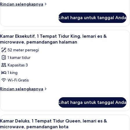
Queen,
Rincian
Rincian selengkapnya
shower
lebih
kursi
lanjut
Lihat harga untuk tanggal Anda
untuk
roda,
Kamar
lemari
Deluks,
Lihat
Televisi LCD 42-inci dengan saluran TV 
es
5
2
Kamar Eksekutif, 1 Tempat Tidur King, lemari es &
semua
&
Tempat
microwave, pemandangan halaman
Tidur
foto
microwave
52 meter persegi
Queen,
untuk
shower
1 kamar tidur
Kamar
kursi
Kapasitas 3
Eksekutif,
roda,
lemari
1
1 king
es
Tempat
Wi-Fi Gratis
&
Tidur
microwave
Rincian
Rincian selengkapnya
King,
lebih
lemari
lanjut
Lihat harga untuk tanggal Anda
untuk
es
Kamar
&
Eksekutif,
Lihat
Seprai antialergi, selimut bulu angsa,
microwave,
9
1
Kamar Deluks, 1 Tempat Tidur Queen, lemari es &
semua
Tempat
pemandangan
microwave, pemandangan kota