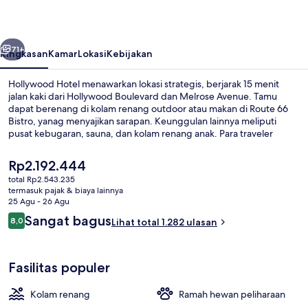
belumnya
Berikutnya
71+
Ringkasan
Kamar
Lokasi
Kebijakan
Hollywood Hotel menawarkan lokasi strategis, berjarak 15 menit
jalan kaki dari Hollywood Boulevard dan Melrose Avenue. Tamu
dapat berenang di kolam renang outdoor atau makan di Route 66
Bistro, yanag menyajikan sarapan. Keunggulan lainnya meliputi
pusat kebugaran, sauna, dan kolam renang anak. Para traveler
menyukai staf dan lokasi. Properti ini berada dekat dengan
transportasi umum: Stasiun Vermont - Santa Monica berjarak 5
Harga
Rp2.192.444
menit dan Stasiun Vermont - Sunset berjarak 7 menit.
saat
total Rp2.543.235
ini
termasuk pajak & biaya lainnya
Teras/patio
Rp2.192.444
25 Agu - 26 Agu
Ulasan
Sangat bagus
8,0
Lihat total 1.282 ulasan
8,0 dari 10
Fasilitas populer
Kolam renang
Ramah hewan peliharaan