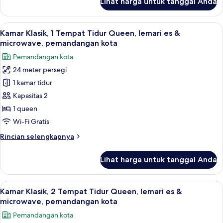
Lihat harga untuk tanggal Anda
untuk
roda,
Kamar
jet
Premium,
Lihat
Seprai antialergi, selimut bulu angsa,
tub
6
2
Kamar Klasik, 1 Tempat Tidur Queen, lemari es &
semua
Tempat
microwave, pemandangan kota
Tidur
foto
Pemandangan kota
Queen,
untuk
shower
24 meter persegi
Kamar
kursi
1 kamar tidur
Klasik,
roda,
jet
1
Kapasitas 2
tub
Tempat
1 queen
Tidur
Wi-Fi Gratis
Queen,
Rincian
Rincian selengkapnya
lemari
lebih
es
lanjut
Lihat harga untuk tanggal Anda
untuk
&
Kamar
microwave,
Klasik,
Lihat
Kamar Klasik, 2 Tempat Tidur Queen, l
pemandangan
5
1
Kamar Klasik, 2 Tempat Tidur Queen, lemari es &
semua
kota
Tempat
microwave, pemandangan kota
Tidur
foto
Pemandangan kota
Queen,
untuk