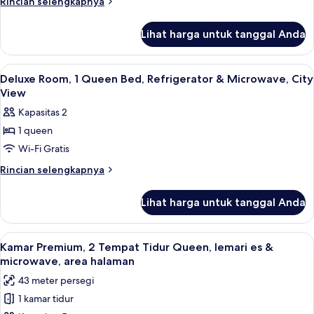
Rincian
Rincian selengkapnya
1
lebih
lanjut
Queen
Lihat harga untuk tanggal Anda
untuk
Bed
Classic
City
Room,
Lihat
Seprai antialergi, selimut bulu angsa,
11
View
1
Deluxe Room, 1 Queen Bed, Refrigerator & Microwave, City
semua
Queen
View
Bed
foto
Kapasitas 2
City
untuk
View
1 queen
Deluxe
Wi-Fi Gratis
Room,
1
Rincian
Rincian selengkapnya
lebih
Queen
lanjut
Bed,
Lihat harga untuk tanggal Anda
untuk
Refrigerator
Deluxe
&
Room,
Lihat
Seprai antialergi, selimut bulu angsa,
5
1
Microwave,
Kamar Premium, 2 Tempat Tidur Queen, lemari es &
semua
Queen
microwave, area halaman
City
Bed,
foto
View
43 meter persegi
Refrigerator
untuk
&
1 kamar tidur
Kamar
Microwave,