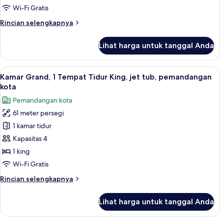
Tidur
Wi-Fi Gratis
Queen,
Rincian
Rincian selengkapnya
lemari
lebih
es
lanjut
Lihat harga untuk tanggal Anda
untuk
&
Kamar
microwave,
Deluks,
Lihat
Televisi LCD 42-inci dengan saluran TV 
pemandangan
6
2
Kamar Grand, 1 Tempat Tidur King, jet tub, pemandangan
semua
kota
Tempat
kota
Tidur
foto
Pemandangan kota
Queen,
untuk
lemari
61 meter persegi
Kamar
es
1 kamar tidur
Grand,
&
microwave,
1
Kapasitas 4
pemandangan
Tempat
1 king
kota
Tidur
Wi-Fi Gratis
King,
Rincian
Rincian selengkapnya
jet
lebih
tub,
lanjut
Lihat harga untuk tanggal Anda
untuk
pemandangan
Kamar
kota