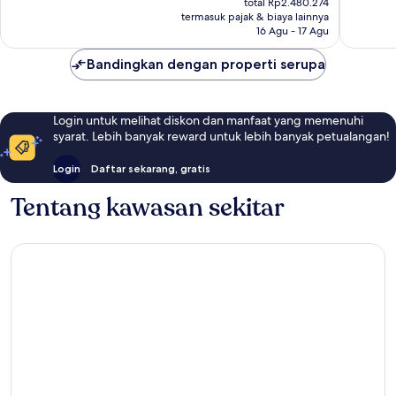
822
1.229
total Rp2.480.274
Rp2.175.679
ulasan
ulasan
termasuk pajak & biaya lainnya
16 Agu - 17 Agu
Bandingkan dengan properti serupa
Login untuk melihat diskon dan manfaat yang memenuhi
syarat. Lebih banyak reward untuk lebih banyak petualangan!
Login
Daftar sekarang, gratis
Tentang kawasan sekitar