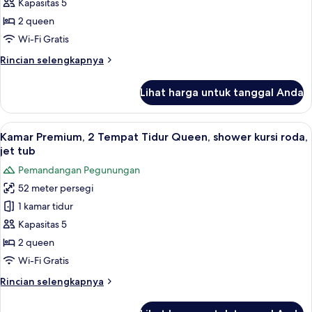
Kapasitas 5
Premium,
City
View
2
2 queen
Tempat
Wi-Fi Gratis
Tidur
Rincian
Rincian selengkapnya
Queen,
lebih
lemari
lanjut
Lihat harga untuk tanggal Anda
untuk
es
Kamar
&
Premium,
Lihat
Kamar Premium, 2 Tempat Tidur Queen, 
microwave,
7
2
Kamar Premium, 2 Tempat Tidur Queen, shower kursi roda,
semua
Tempat
area
jet tub
Tidur
foto
halaman
Pemandangan Pegunungan
Queen,
untuk
lemari
52 meter persegi
Kamar
es
1 kamar tidur
Premium,
&
microwave,
2
Kapasitas 5
area
Tempat
2 queen
halaman
Tidur
Wi-Fi Gratis
Queen,
Rincian
Rincian selengkapnya
shower
lebih
kursi
lanjut