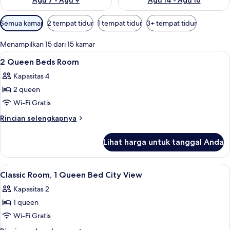
Agu 7 - Agu 9
Agu 14 - Agu 16
Filter
Semua kamar
2 tempat tidur
1 tempat tidur
3+ tempat tidur
tersedia
untuk
Menampilkan 15 dari 15 kamar
kamar
Lihat
Seprai antialergi, selimut bulu angsa,
3
2 Queen Beds Room
semua
Kapasitas 4
foto
2 queen
untuk
2
Wi-Fi Gratis
Queen
Rincian
Rincian selengkapnya
Beds
lebih
lanjut
Room
Lihat harga untuk tanggal Anda
untuk
2
Queen
Lihat
Lobi
14
Beds
Classic Room, 1 Queen Bed City View
semua
Room
Kapasitas 2
foto
1 queen
untuk
Classic
Wi-Fi Gratis
Room,