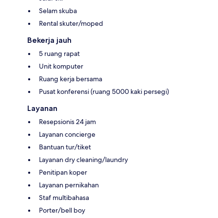
Selam skuba
Rental skuter/moped
Bekerja jauh
5 ruang rapat
Unit komputer
Ruang kerja bersama
Pusat konferensi (ruang 5000 kaki persegi)
Layanan
Resepsionis 24 jam
Layanan concierge
Bantuan tur/tiket
Layanan dry cleaning/laundry
Penitipan koper
Layanan pernikahan
Staf multibahasa
Porter/bell boy