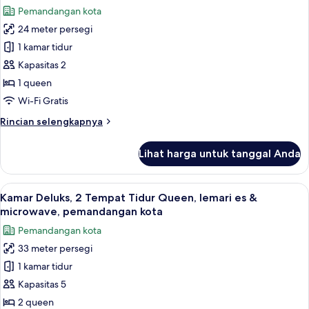
Tidur
foto
halaman
Pemandangan kota
King,
untuk
lemari
24 meter persegi
Kamar
es
1 kamar tidur
Deluks,
&
microwave,
1
Kapasitas 2
pemandangan
Tempat
1 queen
halaman
Tidur
Wi-Fi Gratis
Queen,
Rincian
Rincian selengkapnya
lemari
lebih
es
lanjut
Lihat harga untuk tanggal Anda
untuk
&
Kamar
microwave,
Deluks,
Lihat
Seprai antialergi, selimut bulu angsa,
pemandangan
6
1
Kamar Deluks, 2 Tempat Tidur Queen, lemari es &
semua
kota
Tempat
microwave, pemandangan kota
Tidur
foto
Pemandangan kota
Queen,
untuk
lemari
33 meter persegi
Kamar
es
1 kamar tidur
Deluks,
&
microwave,
2
Kapasitas 5
pemandangan
Tempat
2 queen
kota