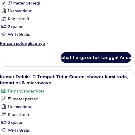
lemari
37 meter persegi
Kamar
es
1 kamar tidur
Klasik,
&
microwave,
2
Kapasitas 5
pemandangan
Tempat
2 queen
kota
Tidur
Wi-Fi Gratis
Queen,
Rincian
Rincian selengkapnya
lemari
lebih
es
lanjut
Lihat harga untuk tanggal Anda
untuk
&
Kamar
microwave,
Klasik,
Lihat
Seprai antialergi, selimut bulu angsa,
pemandangan
5
2
Kamar Deluks, 2 Tempat Tidur Queen, shower kursi roda,
semua
kota
Tempat
lemari es & microwave
Tidur
foto
Pemandangan kota
Queen,
untuk
lemari
51 meter persegi
Kamar
es
1 kamar tidur
Deluks,
&
microwave,
2
Kapasitas 5
pemandangan
Tempat
2 queen
kota
Tidur
Wi-Fi Gratis