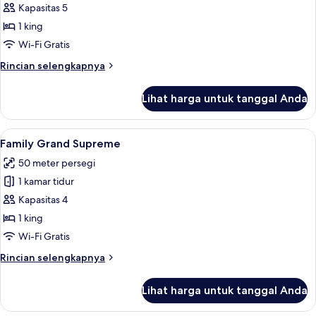
Two
Kapasitas 5
Bedrooms
1 king
Suite
Wi-Fi Gratis
Red
Rincian
Rincian selengkapnya
Level
lebih
lanjut
Lihat harga untuk tanggal Anda
untuk
Two
Bedrooms
Lihat
Seprai premium, selimut bulu angsa, m
5
Suite
Family Grand Supreme
semua
Red
50 meter persegi
Level
foto
1 kamar tidur
untuk
Family
Kapasitas 4
Grand
1 king
Supreme
Wi-Fi Gratis
Rincian
Rincian selengkapnya
lebih
lanjut
Lihat harga untuk tanggal Anda
untuk
Family