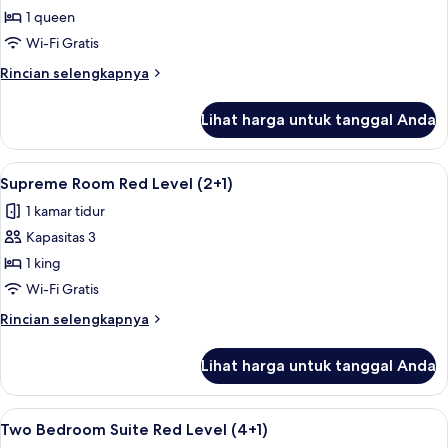
Premier
1 queen
Room
Wi-Fi Gratis
(2+1)
Rincian
Rincian selengkapnya
lebih
lanjut
Lihat harga untuk tanggal Anda
untuk
Premier
Room
Lihat
Seprai premium, selimut bulu angsa, m
4
(2+1)
Supreme Room Red Level (2+1)
semua
1 kamar tidur
foto
Kapasitas 3
untuk
Supreme
1 king
Room
Wi-Fi Gratis
Red
Rincian
Rincian selengkapnya
Level
lebih
(2+1)
lanjut
Lihat harga untuk tanggal Anda
untuk
Supreme
Room
Lihat
Seprai premium, selimut bulu angsa, m
6
Red
Two Bedroom Suite Red Level (4+1)
semua
Level