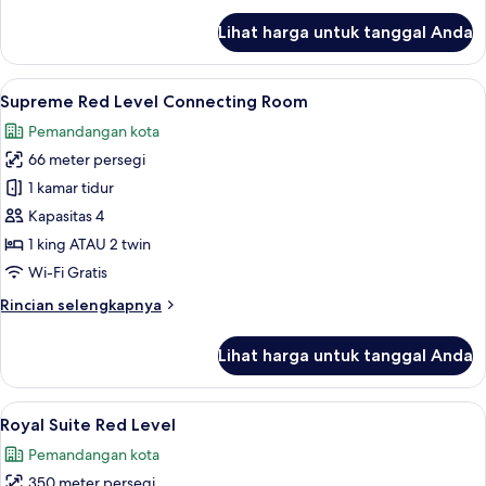
lanjut
Lihat harga untuk tanggal Anda
untuk
Supreme
Connecting
Lihat
Seprai premium, selimut bulu angsa, m
4
Room
Supreme Red Level Connecting Room
semua
Pemandangan kota
foto
66 meter persegi
untuk
Supreme
1 kamar tidur
Red
Kapasitas 4
Level
1 king ATAU 2 twin
Connecting
Wi-Fi Gratis
Room
Rincian
Rincian selengkapnya
lebih
lanjut
Lihat harga untuk tanggal Anda
untuk
Supreme
Red
Lihat
Seprai premium, selimut bulu angsa, m
6
Level
Royal Suite Red Level
semua
Connecting
Pemandangan kota
Room
foto
350 meter persegi