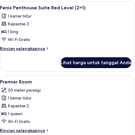
Presidential
Lihat
Seprai premium, selimut bulu angsa, m
6
Suite
Fenix Penthouse Suite Red Level (2+1)
semua
Red
1 kamar tidur
Level
foto
(2+1)
Kapasitas 3
untuk
Fenix
1 king
Penthouse
Wi-Fi Gratis
Suite
Rincian
Rincian selengkapnya
Red
lebih
Level
lanjut
Lihat harga untuk tanggal Anda
untuk
(2+1)
Fenix
Penthouse
Lihat
Seprai premium, selimut bulu angsa, m
4
Suite
Premier Room
semua
Red
30 meter persegi
Level
foto
(2+1)
1 kamar tidur
untuk
Premier
Kapasitas 2
Room
1 queen
Wi-Fi Gratis
Rincian
Rincian selengkapnya