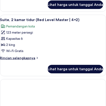
Level
lanjut
Lihat harga untuk tanggal Anda
untuk
Master)
Suite,
2
Lihat
Seprai premium, selimut bulu angsa, m
4
kamar
Suite, 2 kamar tidur (Red Level Master | 4+2)
semua
tidur
Pemandangan kota
(Red
foto
Level
123 meter persegi
untuk
Master)
Suite,
Kapasitas 6
2
2 king
kamar
Wi-Fi Gratis
tidur
Rincian
Rincian selengkapnya
(Red
lebih
Level
lanjut
Lihat harga untuk tanggal Anda
untuk
Master
Suite,
|
2
4+2)
kamar
tidur
(Red
Level
Master
|