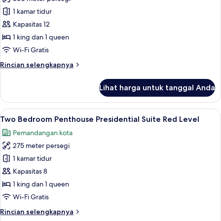
untuk
Royal
1 kamar tidur
Suite
Kapasitas 12
Red
1 king dan 1 queen
Level
Wi-Fi Gratis
Rincian
Rincian selengkapnya
lebih
lanjut
Lihat harga untuk tanggal Anda
untuk
Royal
Suite
Lihat
Seprai premium, selimut bulu angsa, m
5
Red
Two Bedroom Penthouse Presidential Suite Red Level
semua
Level
Pemandangan kota
foto
275 meter persegi
untuk
Two
1 kamar tidur
Bedroom
Kapasitas 8
Penthouse
1 king dan 1 queen
Presidential
Wi-Fi Gratis
Suite
Rincian
Rincian selengkapnya
Red
lebih