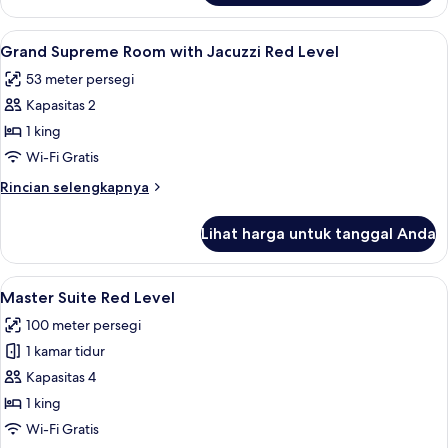
One
Bedroom
Lihat
Grand Supreme Room with Jacuzzi Red 
4
Suite
Grand Supreme Room with Jacuzzi Red Level
semua
Red
53 meter persegi
Level
foto
Lounge
Kapasitas 2
untuk
Access
Grand
1 king
Supreme
Wi-Fi Gratis
Room
Rincian
Rincian selengkapnya
with
lebih
Jacuzzi
lanjut
Lihat harga untuk tanggal Anda
untuk
Red
Grand
Level
Supreme
Lihat
Seprai premium, selimut bulu angsa, m
6
Room
Master Suite Red Level
semua
with
100 meter persegi
Jacuzzi
foto
Red
1 kamar tidur
untuk
Level
Master
Kapasitas 4
Suite
1 king
Red
Wi-Fi Gratis
Level