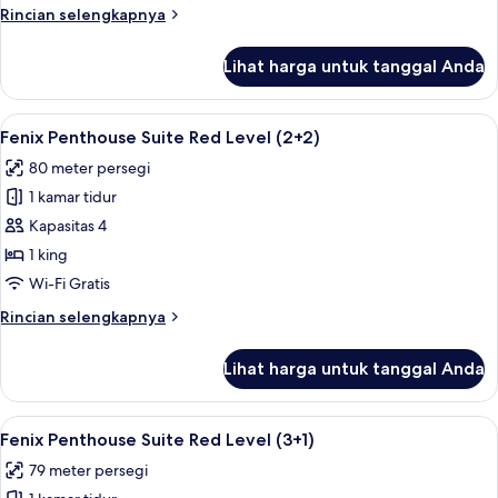
Red
Rincian
Rincian selengkapnya
Level
lebih
lanjut
Lihat harga untuk tanggal Anda
untuk
Fenix
Penthouse
Lihat
Seprai premium, selimut bulu angsa, m
6
Suite
Fenix Penthouse Suite Red Level (2+2)
semua
Red
80 meter persegi
Level
foto
1 kamar tidur
untuk
Fenix
Kapasitas 4
Penthouse
1 king
Suite
Wi-Fi Gratis
Red
Rincian
Rincian selengkapnya
Level
lebih
(2+2)
lanjut
Lihat harga untuk tanggal Anda
untuk
Fenix
Penthouse
Lihat
Seprai premium, selimut bulu angsa, m
6
Suite
Fenix Penthouse Suite Red Level (3+1)
semua
Red
79 meter persegi
Level
foto
(2+2)