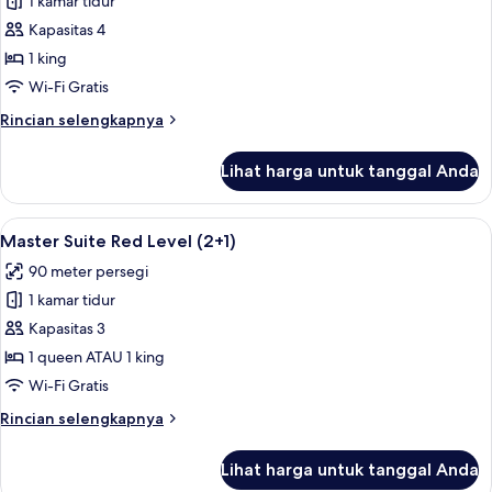
1 kamar tidur
untuk
Fenix
Kapasitas 4
Penthouse
1 king
Suite
Wi-Fi Gratis
Red
Rincian
Rincian selengkapnya
Level
lebih
(3+1)
lanjut
Lihat harga untuk tanggal Anda
untuk
Fenix
Penthouse
Lihat
Seprai premium, selimut bulu angsa, m
7
Suite
Master Suite Red Level (2+1)
semua
Red
90 meter persegi
Level
foto
(3+1)
1 kamar tidur
untuk
Master
Kapasitas 3
Suite
1 queen ATAU 1 king
Red
Wi-Fi Gratis
Level
Rincian
Rincian selengkapnya
(2+1)
lebih
lanjut
Lihat harga untuk tanggal Anda
untuk