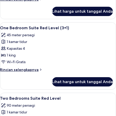
Level
lebih
(2+1)
lanjut
Lihat harga untuk tanggal Anda
untuk
One
Bedroom
Lihat
Seprai premium, selimut bulu angsa, m
6
Suite
One Bedroom Suite Red Level (3+1)
semua
Red
45 meter persegi
Level
foto
(2+1)
1 kamar tidur
untuk
One
Kapasitas 4
Bedroom
1 king
Suite
Wi-Fi Gratis
Red
Rincian
Rincian selengkapnya
Level
lebih
(3+1)
lanjut
Lihat harga untuk tanggal Anda
untuk
One
Bedroom
Lihat
Seprai premium, selimut bulu angsa, m
7
Suite
Two Bedrooms Suite Red Level
semua
Red
90 meter persegi
Level
foto
(3+1)
1 kamar tidur
untuk