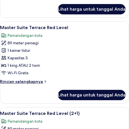
lebih
lanjut
Lihat harga untuk tanggal Anda
untuk
Premier
Room
Lihat
Seprai premium, selimut bulu angsa, m
6
Master Suite Terrace Red Level
semua
Pemandangan kota
foto
89 meter persegi
untuk
Master
1 kamar tidur
Suite
Kapasitas 3
Terrace
1 king ATAU 2 twin
Red
Wi-Fi Gratis
Level
Rincian
Rincian selengkapnya
lebih
lanjut
Lihat harga untuk tanggal Anda
untuk
Master
Suite
Lihat
Seprai premium, selimut bulu angsa, m
6
Terrace
Master Suite Terrace Red Level (2+1)
semua
Red
Pemandangan kota
Level
foto
89 meter persegi