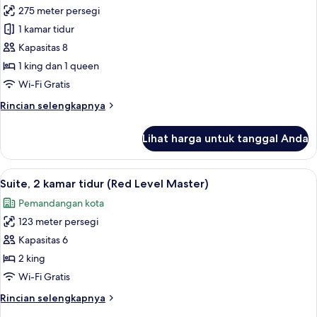
275 meter persegi
Two
1 kamar tidur
Bedroom
Penthouse
Kapasitas 8
Presidential
1 king dan 1 queen
Suite
Wi-Fi Gratis
Red
Rincian
Rincian selengkapnya
Level
lebih
(4+4)
lanjut
Lihat harga untuk tanggal Anda
untuk
Two
Bedroom
Lihat
Seprai premium, selimut bulu angsa, m
4
Penthouse
Suite, 2 kamar tidur (Red Level Master)
semua
Presidential
Pemandangan kota
Suite
foto
Red
123 meter persegi
untuk
Level
Suite,
Kapasitas 6
(4+4)
2
2 king
kamar
Wi-Fi Gratis
tidur
Rincian
Rincian selengkapnya
(Red
lebih