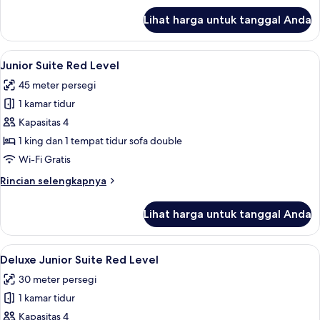
lanjut
Lihat harga untuk tanggal Anda
untuk
Deluxe
Room
Lihat
Seprai premium, selimut bulu angsa, m
4
Junior Suite Red Level
semua
45 meter persegi
foto
1 kamar tidur
untuk
Junior
Kapasitas 4
Suite
1 king dan 1 tempat tidur sofa double
Red
Wi-Fi Gratis
Level
Rincian
Rincian selengkapnya
lebih
lanjut
Lihat harga untuk tanggal Anda
untuk
Junior
Suite
Lihat
Seprai premium, selimut bulu angsa, m
5
Red
Deluxe Junior Suite Red Level
semua
Level
30 meter persegi
foto
1 kamar tidur
untuk
Deluxe
Kapasitas 4