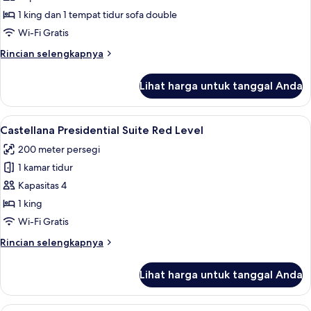
Junior
1 king dan 1 tempat tidur sofa double
Suite
Wi-Fi Gratis
Red
Rincian
Rincian selengkapnya
Level
lebih
lanjut
Lihat harga untuk tanggal Anda
untuk
Deluxe
Junior
Lihat
Seprai premium, selimut bulu angsa, m
6
Suite
Castellana Presidential Suite Red Level
semua
Red
200 meter persegi
Level
foto
1 kamar tidur
untuk
Castellana
Kapasitas 4
Presidential
1 king
Suite
Wi-Fi Gratis
Red
Rincian
Rincian selengkapnya
Level
lebih
lanjut
Lihat harga untuk tanggal Anda
untuk
Castellana
Presidential
Seprai premium, selimut bulu angsa, m