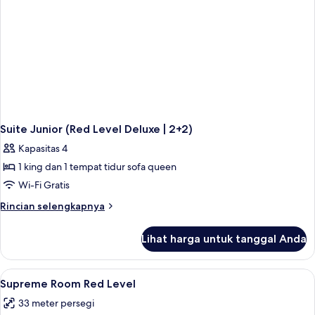
Suite Junior (Red Level Deluxe | 2+2)
Kapasitas 4
1 king dan 1 tempat tidur sofa queen
Wi-Fi Gratis
Rincian
Rincian selengkapnya
lebih
lanjut
Lihat harga untuk tanggal Anda
untuk
Suite
Junior
Lihat
Seprai premium, selimut bulu angsa, m
4
(Red
Supreme Room Red Level
semua
Level
33 meter persegi
Deluxe
foto