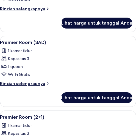
Red
Rincian
Rincian selengkapnya
Level
lebih
(3+1)
lanjut
Lihat harga untuk tanggal Anda
untuk
Castellana
Presidential
Lihat
Seprai premium, selimut bulu angsa, m
4
Suite
Premier Room (3AD)
semua
Red
1 kamar tidur
Level
foto
(3+1)
Kapasitas 3
untuk
Premier
1 queen
Room
Wi-Fi Gratis
(3AD)
Rincian
Rincian selengkapnya
lebih
lanjut
Lihat harga untuk tanggal Anda
untuk
Premier
Room
Lihat
Seprai premium, selimut bulu angsa, m
4
(3AD)
Premier Room (2+1)
semua
1 kamar tidur
foto
Kapasitas 3
untuk