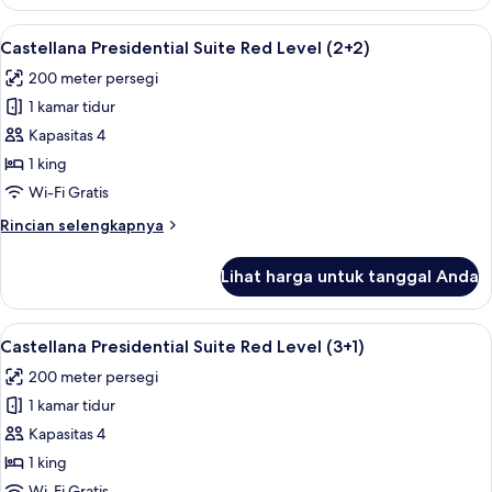
Master
Suite
Lihat
Seprai premium, selimut bulu angsa, m
6
Red
Castellana Presidential Suite Red Level (2+2)
semua
Level
200 meter persegi
(2+1)
foto
1 kamar tidur
untuk
Castellana
Kapasitas 4
Presidential
1 king
Suite
Wi-Fi Gratis
Red
Rincian
Rincian selengkapnya
Level
lebih
(2+2)
lanjut
Lihat harga untuk tanggal Anda
untuk
Castellana
Presidential
Lihat
Seprai premium, selimut bulu angsa, m
6
Suite
Castellana Presidential Suite Red Level (3+1)
semua
Red
200 meter persegi
Level
foto
(2+2)
1 kamar tidur
untuk
Castellana
Kapasitas 4
Presidential
1 king
Suite
Wi-Fi Gratis