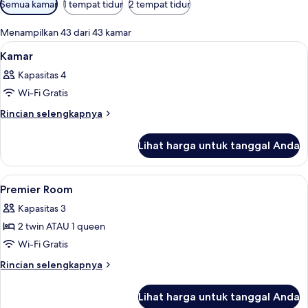
Semua kamar
1 tempat tidur
2 tempat tidur
tersedia
untuk
Menampilkan 43 dari 43 kamar
kamar
Lihat
Lobi
22
Kamar
semua
Kapasitas 4
foto
Wi-Fi Gratis
untuk
Kamar
Rincian
Rincian selengkapnya
lebih
lanjut
Lihat harga untuk tanggal Anda
untuk
Kamar
Lihat
Lobi
11
Premier Room
semua
Kapasitas 3
foto
2 twin ATAU 1 queen
untuk
Premier
Wi-Fi Gratis
Room
Rincian
Rincian selengkapnya
lebih
lanjut
Lihat harga untuk tanggal Anda
untuk