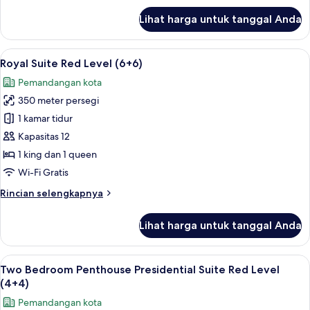
Level
lanjut
Lihat harga untuk tanggal Anda
untuk
Two
Bedroom
Lihat
Seprai premium, selimut bulu angsa, m
6
Penthouse
Royal Suite Red Level (6+6)
semua
Presidential
Pemandangan kota
Suite
foto
Red
350 meter persegi
untuk
Level
Royal
1 kamar tidur
Suite
Kapasitas 12
Red
1 king dan 1 queen
Level
Wi-Fi Gratis
(6+6)
Rincian
Rincian selengkapnya
lebih
lanjut
Lihat harga untuk tanggal Anda
untuk
Royal
Suite
Lihat
Seprai premium, selimut bulu angsa, m
5
Red
Two Bedroom Penthouse Presidential Suite Red Level
semua
Level
(4+4)
(6+6)
foto
Pemandangan kota
untuk