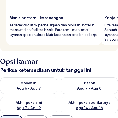
Bisnis bertemu kesenangan
Keajai
Terletak di distrik perbelanjaan dan hiburan, hotel ini
Cita ras
menawarkan fasilitas bisnis. Para tamu menikmati
Sebuah 
layanan spa dan akses klub kesehatan setelah bekerja.
layanan
Sarapan
Opsi kamar
Periksa ketersediaan untuk tanggal ini
Periksa ketersediaan untuk malam ini Agu 6 - Agu 7
Periksa ketersediaan untuk be
Malam ini
Besok
Agu 6 - Agu 7
Agu 7 - Agu 8
Periksa ketersediaan untuk akhir pekan ini Agu 7 - Agu 9
Periksa ketersediaan untuk ak
Akhir pekan ini
Akhir pekan berikutnya
Agu 7 - Agu 9
Agu 14 - Agu 16
Filter