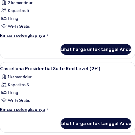
2 kamar tidur
(2+1)
foto
Kapasitas 5
untuk
Two
1 king
Bedroom
Wi-Fi Gratis
Suite
Rincian
Rincian selengkapnya
Red
lebih
Level
lanjut
Lihat harga untuk tanggal Anda
untuk
(4+1)
Two
Bedroom
Lihat
Seprai premium, selimut bulu angsa, m
6
Suite
Castellana Presidential Suite Red Level (2+1)
semua
Red
1 kamar tidur
Level
foto
(4+1)
Kapasitas 3
untuk
Castellana
1 king
Presidential
Wi-Fi Gratis
Suite
Rincian
Rincian selengkapnya
Red
lebih
Level
lanjut
Lihat harga untuk tanggal Anda
untuk
(2+1)
Castellana