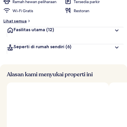
t
Ramah hewan peliharaan
Tersedia parkir
e
Wi-Fi Gratis
Restoran
r
b
Lihat semua
a
i
Fasilitas utama
(12)
k
o
Seperti di rumah sendiri
(6)
l
e
h
t
r
Alasan kami menyukai properti ini
a
v
e
l
e
r