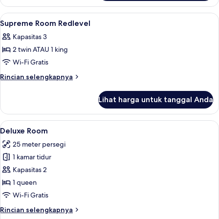
Premier
Room
Lihat
Lobi
8
Supreme Room Redlevel
semua
Kapasitas 3
foto
2 twin ATAU 1 king
untuk
Supreme
Wi-Fi Gratis
Room
Rincian
Rincian selengkapnya
Redlevel
lebih
lanjut
Lihat harga untuk tanggal Anda
untuk
Supreme
Room
Lihat
Deluxe Room | Seprai premium, selimu
4
Redlevel
Deluxe Room
semua
25 meter persegi
foto
1 kamar tidur
untuk
Deluxe
Kapasitas 2
Room
1 queen
Wi-Fi Gratis
Rincian
Rincian selengkapnya
lebih