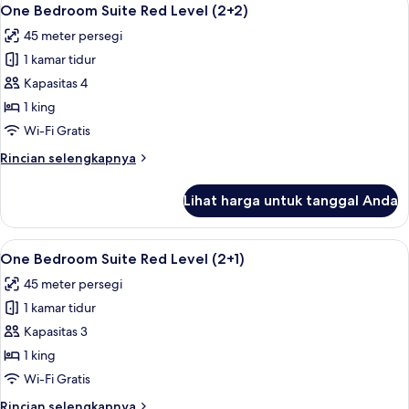
Lihat
6
Suite
One Bedroom Suite Red Level (2+2)
semua
Red
45 meter persegi
Level
foto
1 kamar tidur
untuk
One
Kapasitas 4
Bedroom
1 king
Suite
Wi-Fi Gratis
Red
Rincian
Rincian selengkapnya
Level
lebih
(2+2)
lanjut
Lihat harga untuk tanggal Anda
untuk
One
Bedroom
Lihat
Seprai premium, selimut bulu angsa, m
6
Suite
One Bedroom Suite Red Level (2+1)
semua
Red
45 meter persegi
Level
foto
(2+2)
1 kamar tidur
untuk
One
Kapasitas 3
Bedroom
1 king
Suite
Wi-Fi Gratis
Red
Rincian
Rincian selengkapnya