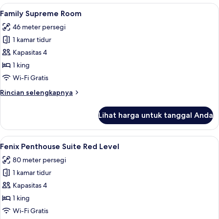
Grand
Lihat
Seprai premium, selimut bulu angsa, m
4
Supreme
Family Supreme Room
semua
46 meter persegi
foto
1 kamar tidur
untuk
Family
Kapasitas 4
Supreme
1 king
Room
Wi-Fi Gratis
Rincian
Rincian selengkapnya
lebih
lanjut
Lihat harga untuk tanggal Anda
untuk
Family
Supreme
Lihat
Seprai premium, selimut bulu angsa, m
6
Room
Fenix Penthouse Suite Red Level
semua
80 meter persegi
foto
1 kamar tidur
untuk
Fenix
Kapasitas 4
Penthouse
1 king
Suite
Wi-Fi Gratis