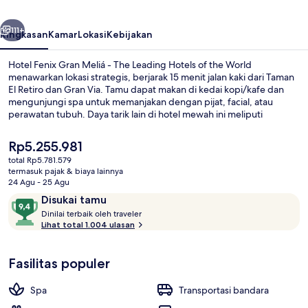
-
belumnya
Berikutnya
The
111+
Ringkasan
Kamar
Lokasi
Kebijakan
Leading
Hotel Fenix Gran Meliá - The Leading Hotels of the World
Hotels
menawarkan lokasi strategis, berjarak 15 menit jalan kaki dari Taman
El Retiro dan Gran Via. Tamu dapat makan di kedai kopi/kafe dan
of
mengunjungi spa untuk memanjakan dengan pijat, facial, atau
the
perawatan tubuh. Daya tarik lain di hotel mewah ini meliputi
bar/lounge, klub kesehatan, dan pusat kebugaran. Para traveler
World
menyukai staf dan lokasi. Transportasi umum berada tidak jauh:
Harga
Rp5.255.981
Stasiun Colon berjarak 4 menit dan Stasiun Serrano berjarak 5 menit.
saat
total Rp5.781.579
ini
termasuk pajak & biaya lainnya
Restoran
Rp5.255.981
24 Agu - 25 Agu
Ulasan
9,4
Disukai tamu
D
dari
Dinilai terbaik oleh traveler
i
Lihat total 1.004 ulasan
10,
n
Disukai
i
tamu
Fasilitas populer
l
a
i
Spa
Transportasi bandara