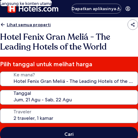
Langsung ke konten utama
Dapatkan aplikasinya
Lihat semua properti
Hotel Fenix Gran Meliá - The
Leading Hotels of the World
Pilih tanggal untuk melihat harga
Ke mana?
Tanggal
Traveler
Cari