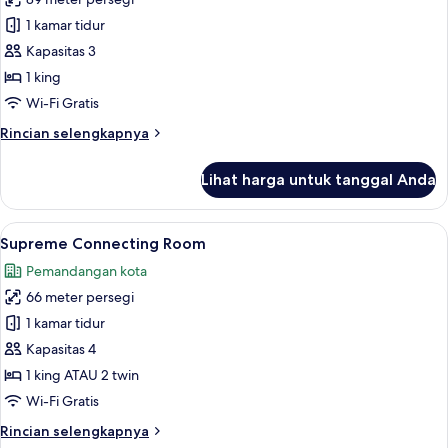
untuk
Master
1 kamar tidur
Suite
Kapasitas 3
Terrace
1 king
Red
Wi-Fi Gratis
Level
Rincian
Rincian selengkapnya
(2+1)
lebih
lanjut
Lihat harga untuk tanggal Anda
untuk
Master
Suite
Lihat
Seprai premium, selimut bulu angsa, m
4
Terrace
Supreme Connecting Room
semua
Red
Pemandangan kota
Level
foto
(2+1)
66 meter persegi
untuk
Supreme
1 kamar tidur
Connecting
Kapasitas 4
Room
1 king ATAU 2 twin
Wi-Fi Gratis
Rincian
Rincian selengkapnya
lebih