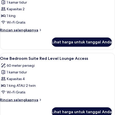
|
1 kamar tidur
untuk
2+2)
Supreme
Kapasitas 2
Room
1 king
Red
Wi-Fi Gratis
Level
Rincian
Rincian selengkapnya
lebih
lanjut
Lihat harga untuk tanggal Anda
untuk
Supreme
Room
Lihat
Seprai premium, selimut bulu angsa, m
6
Red
One Bedroom Suite Red Level Lounge Access
semua
Level
60 meter persegi
foto
1 kamar tidur
untuk
One
Kapasitas 4
Bedroom
1 king ATAU 2 twin
Suite
Wi-Fi Gratis
Red
Rincian
Rincian selengkapnya
Level
lebih
Lounge
lanjut
Lihat harga untuk tanggal Anda
untuk
Access