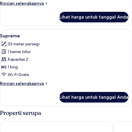
Rincian
Rincian selengkapnya
lebih
lanjut
Lihat harga untuk tanggal Anda
untuk
Master
Suite
Lihat
Seprai premium, selimut bulu angsa, m
4
Red
Supreme
semua
Level
33 meter persegi
foto
1 kamar tidur
untuk
Supreme
Kapasitas 2
1 king
Wi-Fi Gratis
Rincian
Rincian selengkapnya
lebih
lanjut
Lihat harga untuk tanggal Anda
untuk
Supreme
Properti serupa
BLESS Madrid - The Leading Hotels of the World
Wellingt