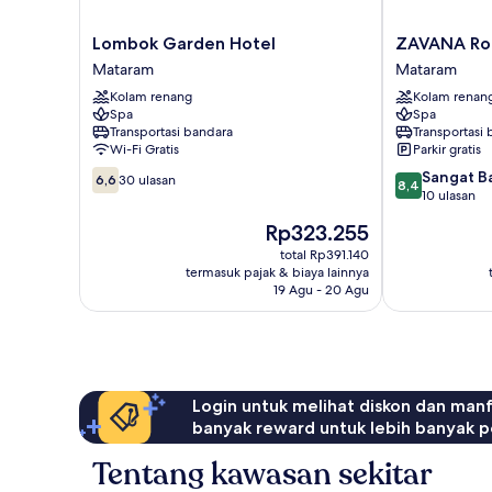
Lombok
ZAVANA
Lombok Garden Hotel
ZAVANA R
Garden
Rooms
Mataram
Mataram
Hotel
Mataram
Kolam renang
Kolam renan
Mataram
Spa
Spa
Transportasi bandara
Transportasi
Wi-Fi Gratis
Parkir gratis
6.6
8.4
Sangat B
6,6
30 ulasan
8,4
dari
dari
10 ulasan
10,
10,
Harga
Rp323.255
30
Sangat
sekarang
ulasan
Baik,
total Rp391.140
Rp323.255
termasuk pajak & biaya lainnya
10
19 Agu - 20 Agu
ulasan
Login untuk melihat diskon dan man
banyak reward untuk lebih banyak p
Tentang kawasan sekitar