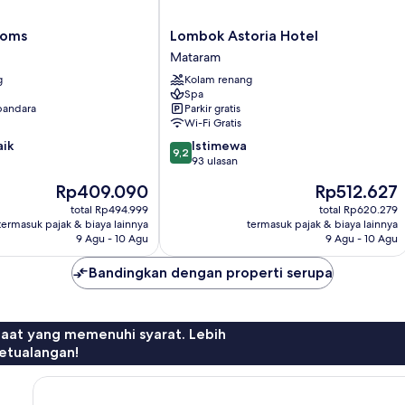
Lombok
ooms
Lombok Astoria Hotel
Astoria
Mataram
Hotel
g
Kolam renang
Mataram
Spa
 bandara
Parkir gratis
Wi-Fi Gratis
9.2
aik
Istimewa
9,2
dari
93 ulasan
10,
Harga
Harga
Rp409.090
Rp512.627
Istimewa,
sekarang
sekarang
93
total Rp494.999
total Rp620.279
Rp409.090
Rp512.627
termasuk pajak & biaya lainnya
termasuk pajak & biaya lainnya
ulasan
9 Agu - 10 Agu
9 Agu - 10 Agu
Bandingkan dengan properti serupa
faat yang memenuhi syarat. Lebih
etualangan!