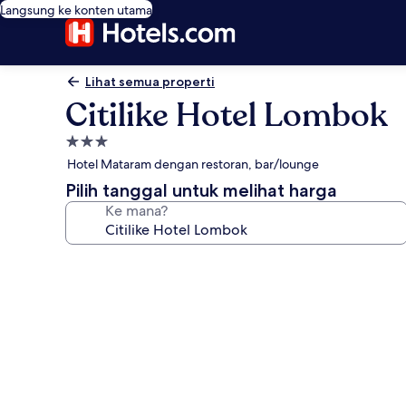
Langsung ke konten utama
Lihat semua properti
Citilike Hotel Lombok
Properti
bintang
Hotel Mataram dengan restoran, bar/lounge
3.0
Pilih tanggal untuk melihat harga
Ke mana?
Galeri
foto
untuk
Citilike
Hotel
Lombok