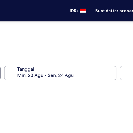
•
IDR
Buat daftar prope
Tanggal