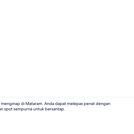
Kamar Twin S
uk menginap di Mataram. Anda dapat melepas penat dengan
an spot sempurna untuk bersantap.
Lobi