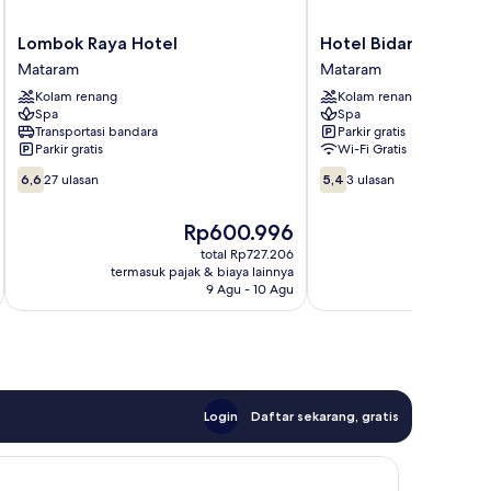
Lombok
Hotel
Lombok Raya Hotel
Hotel Bidari Lombok
Raya
Bidari
Mataram
Mataram
Hotel
Lombok
Kolam renang
Kolam renang
Mataram
Mataram
Spa
Spa
Transportasi bandara
Parkir gratis
Parkir gratis
Wi-Fi Gratis
6.6
5.4
6,6
27 ulasan
5,4
3 ulasan
dari
dari
10,
10,
Harga
Rp600.996
27
3
sekarang
ulasan
ulasan
total Rp727.206
Rp600.996
termasuk pajak & biaya lainnya
9 Agu - 10 Agu
Login
Daftar sekarang, gratis