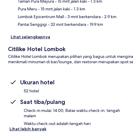
Taman Pura Mayura
- 15 mnt jalan kaki
- 1.3 km
Pet
Pura Meru
- 15 mnt jalan kaki
- 1.3 km
Lombok Epicentrum Mall
- 3 mnt berkendara
- 2.9 km
Pantai Senggigi
- 32 mnt berkendara
- 19.9 km
Lihat selengkapnya
Citilike Hotel Lombok
Citilike Hotel Lombok merupakan pilihan yang bagus untuk mengi
menikmati minuman di bar/lounge, dan restoran merupakan spot s
Ukuran hotel
52 hotel
Saat tiba/pulang
Check-in mulai: 14.00; Batas waktu check-in: tengah
malam
Waktu check-out adalah tengah hari
Lihat lebih banyak