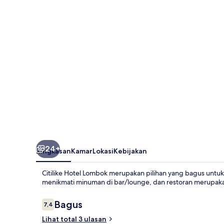
24+
Ringkasan
Kamar
Lokasi
Kebijakan
Citilike Hotel Lombok merupakan pilihan yang bagus unt
menikmati minuman di bar/lounge, dan restoran merupak
Ulasan
Bagus
7,4
7,4 dari 10
Lihat total 3 ulasan