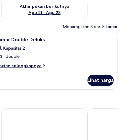
 ini Agu 14 - Agu 16
Periksa ketersediaan untuk akhir pekan berikutnya Agu 21 - A
Akhir pekan berikutnya
Agu 21 - Agu 23
Menampilkan 3 dari 3 kamar
ihat
Meja kerja
5
amar Double Deluks
emua
Kapasitas 2
oto
1 double
ntuk
amar
ncian
ncian selengkapnya
bih
ouble
njut
eluks
Lihat harga
tuk
amar
uble
luks
Lombok Raya Hotel
Hotel Bidari Lombok