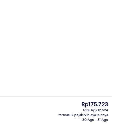
uperior | Meja kerja
Lobi
Harga
Rp175.723
saat
total Rp212.624
ini
termasuk pajak & biaya lainnya
Sarapan masakan setempat setiap ha
Rp175.723
30 Agu - 31 Agu