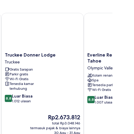
Truckee Donner Lodge
Everline Resort and Sp
Truckee
Everline
Truckee Donner Lodge
Everline Resort and 
Donner
Resort
Tahoe
Truckee
Lodge
and
Olympic Valley
Gratis Sarapan
Truckee
Spa,
Parkir gratis
Lake
Kolam renang
Wi-Fi Gratis
Spa
Tahoe
Tersedia kamar
Tersedia parkir
Olympic
terhubung
Wi-Fi Gratis
Valley
8.8
Luar Biasa
8.8
Luar Biasa
8,8
8,8
dari
1.012 ulasan
dari
1.007 ulasan
10,
10,
Luar
Luar
Harga
Ha
Rp2.673.812
R
Biasa,
Biasa,
sekarang
sek
1.012
total Rp3.048.146
1.007
Rp2.673.812
Rp
ulasan
termasuk pajak & biaya lainnya
termasuk paj
ulasan
30 Agu - 31 Agu