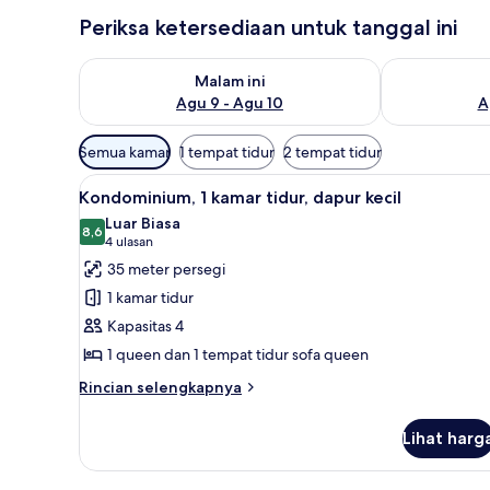
Periksa ketersediaan untuk tanggal ini
Periksa ketersediaan untuk malam ini Agu 9 - Agu 10
Periksa keter
Malam ini
Agu 9 - Agu 10
A
Filter
Semua kamar
1 tempat tidur
2 tempat tidur
tersedia
Lihat
Kondominium, 1 kamar tidur, dap
untuk
13
Kondominium, 1 kamar tidur, dapur kecil
semua
kamar
Luar Biasa
foto
8,6
8,6 dari 10
(4
4 ulasan
untuk
ulasan)
35 meter persegi
Kondominium,
1 kamar tidur
1
Kapasitas 4
kamar
1 queen dan 1 tempat tidur sofa queen
tidur,
dapur
Rincian
Rincian selengkapnya
lebih
kecil
lanjut
Lihat harg
untuk
Kondominium,
1