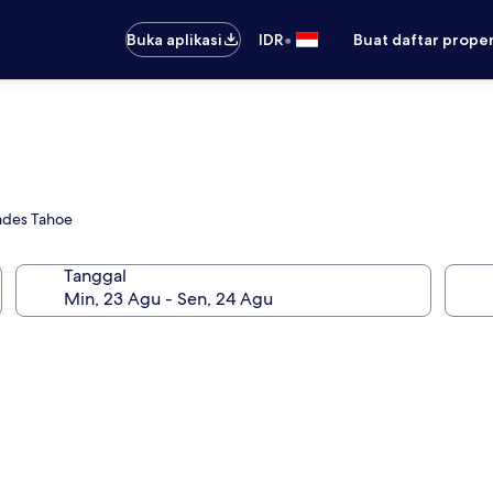
•
Buka aplikasi
IDR
Buat daftar prope
ades Tahoe
Tanggal