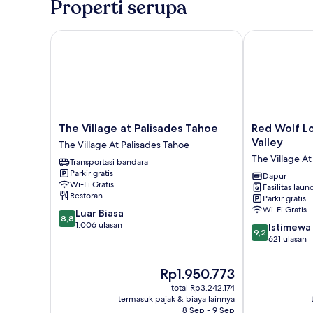
Properti serupa
kamar
tidur,
dapur
The Village at Palisades Tahoe
Red Wolf Lodg
kecil
The
Red
The Village at Palisades Tahoe
Red Wolf L
Village
Wolf
Valley
The Village At Palisades Tahoe
at
Lodge
The Village At
Transportasi bandara
Palisades
at
Parkir gratis
Tahoe
Olympic
Dapur
Wi-Fi Gratis
Fasilitas laun
The
Valley
Restoran
Parkir gratis
Village
The
Wi-Fi Gratis
8.8
Luar Biasa
At
Village
8,8
dari
1.006 ulasan
9.2
Palisades
At
Istimewa
9,2
10,
dari
Tahoe
Palisades
621 ulasan
Luar
10,
Tahoe
Biasa,
Istimewa,
Harga
Rp1.950.773
1.006
621
sekarang
ulasan
total Rp3.242.174
ulasan
Rp1.950.773
termasuk pajak & biaya lainnya
8 Sep - 9 Sep