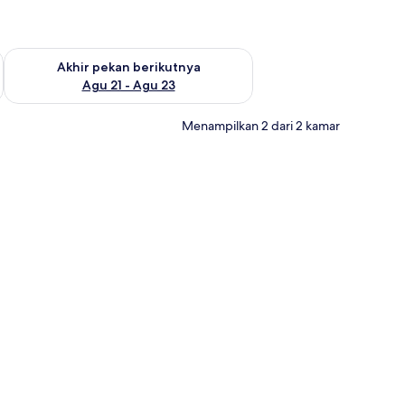
 ini Agu 14 - Agu 16
Periksa ketersediaan untuk akhir pekan berikutnya Agu 21 - A
Akhir pekan berikutnya
Agu 21 - Agu 23
Menampilkan 2 dari 2 kamar
l | 1 kamar tidur, setrika/meja setrika, dan tempat tidur bayi gratis