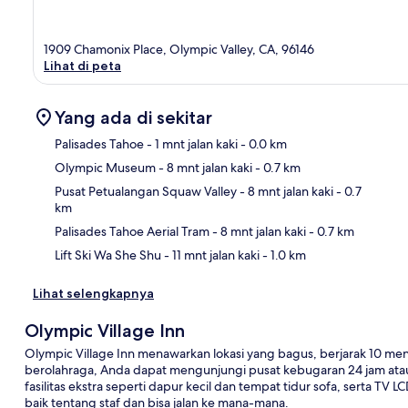
1909 Chamonix Place, Olympic Valley, CA, 96146
Lihat di peta
Yang ada di sekitar
Palisades Tahoe
- 1 mnt jalan kaki
- 0.0 km
Olympic Museum
- 8 mnt jalan kaki
- 0.7 km
Pet
Pusat Petualangan Squaw Valley
- 8 mnt jalan kaki
- 0.7
km
Palisades Tahoe Aerial Tram
- 8 mnt jalan kaki
- 0.7 km
Lift Ski Wa She Shu
- 11 mnt jalan kaki
- 1.0 km
Lihat selengkapnya
Olympic Village Inn
Olympic Village Inn menawarkan lokasi yang bagus, berjarak 10 menit
berolahraga, Anda dapat mengunjungi pusat kebugaran 24 jam atau
fasilitas ekstra seperti dapur kecil dan tempat tidur sofa, serta T
baik tentang staf dan bisa jalan ke mana-mana.