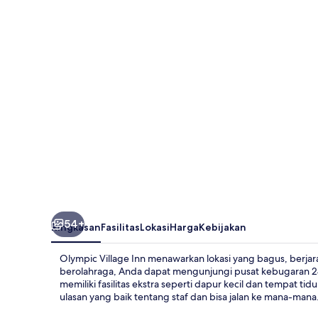
Inn
54+
Ringkasan
Fasilitas
Lokasi
Harga
Kebijakan
Olympic Village Inn menawarkan lokasi yang bagus, berjarak
berolahraga, Anda dapat mengunjungi pusat kebugaran 24
memiliki fasilitas ekstra seperti dapur kecil dan tempat t
ulasan yang baik tentang staf dan bisa jalan ke mana-mana