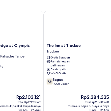
tidur,
dapur
kecil
e at Olympic Valley
The Inn at Truckee
The
odge at Olympic
The Inn at Truckee
Inn
Truckee
at
 Palisades Tahoe
Gratis Sarapan
Truckee
Ramah hewan
Truckee
peliharaan
dry
Parkir gratis
Wi-Fi Gratis
7.8
Bagus
7,8
dari
1.005 ulasan
10,
Bagus,
Harga
Harga
Rp2.103.121
Rp2.384.335
1.005
sekarang
sekarang
ulasan
total Rp2.990.169
total Rp2.860.960
Rp2.103.121
Rp2.384.335
termasuk pajak & biaya lainnya
termasuk pajak & biaya lainnya
25 Agu - 26 Agu
11 Agu - 12 Agu