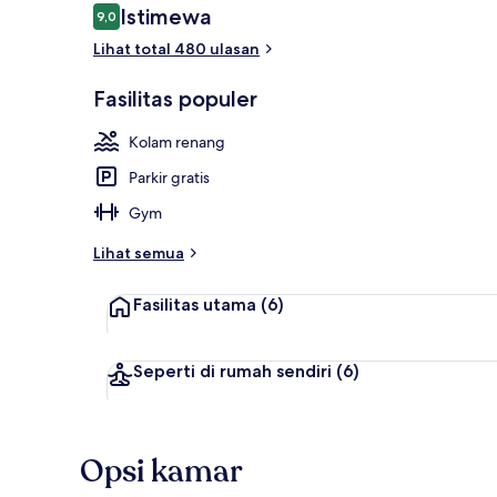
Ulasan
Istimewa
9,0
9,0 dari 10
Lihat total 480 ulasan
Eksterior
Fasilitas populer
Kolam renang
Parkir gratis
Gym
Lihat semua
Fasilitas utama
(6)
Seperti di rumah sendiri
(6)
Opsi kamar