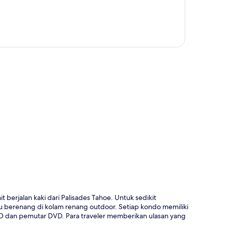
a
 berjalan kaki dari Palisades Tahoe. Untuk sedikit
 berenang di kolam renang outdoor. Setiap kondo memiliki
V LCD dan pemutar DVD. Para traveler memberikan ulasan yang