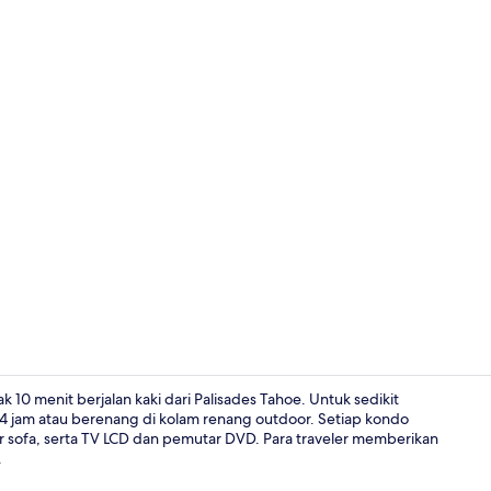
Eksterior
 10 menit berjalan kaki dari Palisades Tahoe. Untuk sedikit
 jam atau berenang di kolam renang outdoor. Setiap kondo
idur sofa, serta TV LCD dan pemutar DVD. Para traveler memberikan
Bathtub spa
.