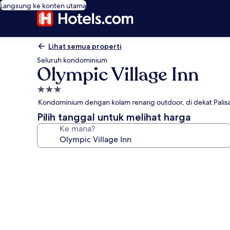
Langsung ke konten utama
Lihat semua properti
Seluruh kondominium
Olympic Village Inn
Properti
bintang
Kondominium dengan kolam renang outdoor, di dekat Palis
3.0
Pilih tanggal untuk melihat harga
Ke mana?
Galeri
foto
untuk
Olympic
Village