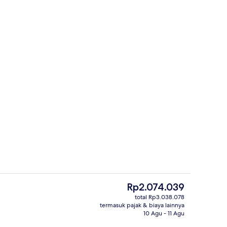
Bathtub spa outdoor
Harga
Rp2.074.039
saat
total Rp3.038.078
ini
termasuk pajak & biaya lainnya
 outdoor
Kondominium, 1 kamar tidur, dapur ke
Rp2.074.039
10 Agu - 11 Agu