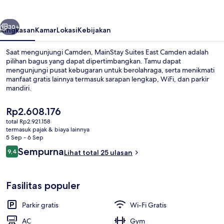
Camden
belumnya
Berikutnya
30+
Ringkasan
Kamar
Lokasi
Kebijakan
Saat mengunjungi Camden, MainStay Suites East Camden adalah
pilihan bagus yang dapat dipertimbangkan. Tamu dapat
mengunjungi pusat kebugaran untuk berolahraga, serta menikmati
manfaat gratis lainnya termasuk sarapan lengkap, WiFi, dan parkir
mandiri.
Harga
Rp2.608.176
saat
total Rp2.921.158
ini
termasuk pajak & biaya lainnya
Lobi
Rp2.608.176
5 Sep - 6 Sep
Ulasan
Sempurna
9,4
Lihat total 25 ulasan
9,4 dari 10
Fasilitas populer
Parkir gratis
Wi-Fi Gratis
AC
Gym