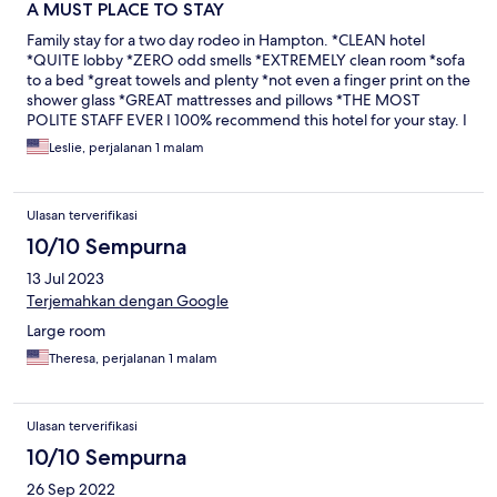
A MUST PLACE TO STAY
Family stay for a two day rodeo in Hampton. *CLEAN hotel
*QUITE lobby *ZERO odd smells *EXTREMELY clean room *sofa
to a bed *great towels and plenty *not even a finger print on the
shower glass *GREAT mattresses and pillows *THE MOST
POLITE STAFF EVER I 100% recommend this hotel for your stay. I
was beyond impressed.
Leslie, perjalanan 1 malam
Ulasan terverifikasi
10/10 Sempurna
13 Jul 2023
Terjemahkan dengan Google
Large room
Theresa, perjalanan 1 malam
Ulasan terverifikasi
10/10 Sempurna
26 Sep 2022