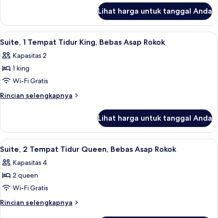
lanjut
Tidur
Lihat harga untuk tanggal Anda
untuk
King,
Suite,
Bebas
1
Lihat
Suite, 1 Tempat Tidur King, Bebas Asap 
7
Asap
Tempat
Suite, 1 Tempat Tidur King, Bebas Asap Rokok
semua
Tidur
Rokok
Kapasitas 2
King,
foto
Bebas
1 king
untuk
Asap
Suite,
Wi-Fi Gratis
Rokok
1
Rincian
Rincian selengkapnya
Tempat
lebih
lanjut
Tidur
Lihat harga untuk tanggal Anda
untuk
King,
Suite,
Bebas
1
Lihat
Suite, 2 Tempat Tidur Queen, Bebas Asa
5
Asap
Tempat
Suite, 2 Tempat Tidur Queen, Bebas Asap Rokok
semua
Tidur
Rokok
Kapasitas 4
King,
foto
Bebas
2 queen
untuk
Asap
Suite,
Wi-Fi Gratis
Rokok
2
Rincian
Rincian selengkapnya
Tempat
lebih