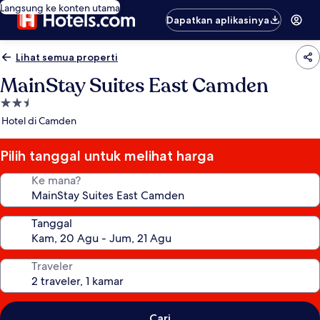
Langsung ke konten utama
Dapatkan aplikasinya
Lihat semua properti
MainStay Suites East Camden
Properti
bintang
Hotel di Camden
2.5
Pilih tanggal untuk melihat harga
Ke mana?
Tanggal
Traveler
Cari