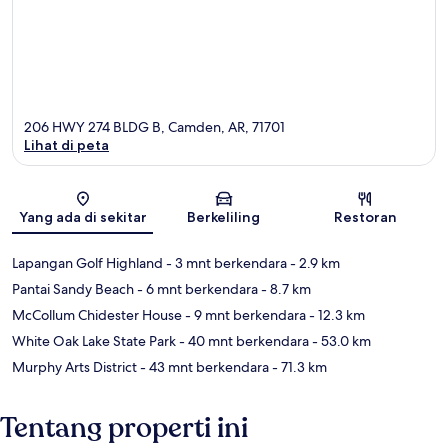
206 HWY 274 BLDG B, Camden, AR, 71701
Lihat di peta
Peta
Yang ada di sekitar
Berkeliling
Restoran
Lapangan Golf Highland
- 3 mnt berkendara
- 2.9 km
Pantai Sandy Beach
- 6 mnt berkendara
- 8.7 km
McCollum Chidester House
- 9 mnt berkendara
- 12.3 km
White Oak Lake State Park
- 40 mnt berkendara
- 53.0 km
Murphy Arts District
- 43 mnt berkendara
- 71.3 km
Tentang properti ini