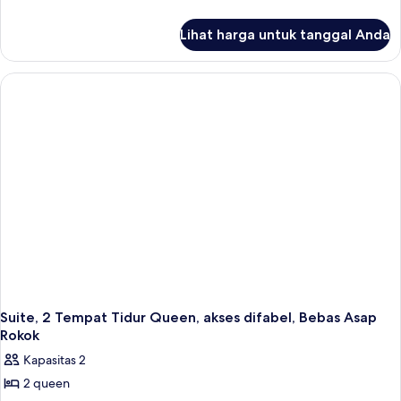
lebih
lanjut
Lihat harga untuk tanggal Anda
untuk
Suite,
1
Tempat
Tidur
King,
akses
difabel,
Bebas
Asap
Rokok
Suite, 2 Tempat Tidur Queen, akses difabel, Bebas Asap
Rokok
Kapasitas 2
2 queen