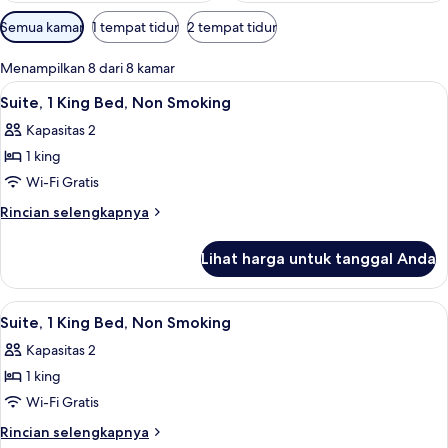
Filter
Semua kamar
1 tempat tidur
2 tempat tidur
tersedia
untuk
Menampilkan 8 dari 8 kamar
kamar
Lihat
Setrika/meja setrika, Wi-Fi gratis, dan 
6
Suite, 1 King Bed, Non Smoking
semua
Kapasitas 2
foto
1 king
untuk
Suite,
Wi-Fi Gratis
1
Rincian
Rincian selengkapnya
King
lebih
lanjut
Bed,
Lihat harga untuk tanggal Anda
untuk
Non
Suite,
Smoking
1
Lihat
Setrika/meja setrika, Wi-Fi gratis, dan 
7
King
Suite, 1 King Bed, Non Smoking
semua
Bed,
Kapasitas 2
Non
foto
Smoking
1 king
untuk
Suite,
Wi-Fi Gratis
1
Rincian
Rincian selengkapnya