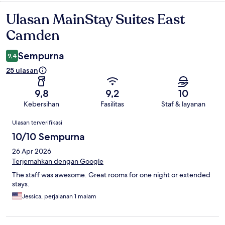
Ulasan MainStay Suites East
Ulasan
Camden
Sempurna
9,4
25 ulasan
9,8
9,2
10
Kebersihan
Fasilitas
Staf & layanan
Ulasan
Ulasan terverifikasi
10/10 Sempurna
26 Apr 2026
Terjemahkan dengan Google
The staff was awesome. Great rooms for one night or extended
stays.
Jessica, perjalanan 1 malam