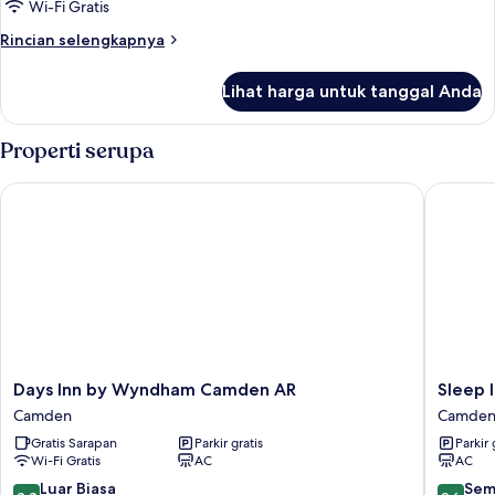
Wi-Fi Gratis
Rincian
Rincian selengkapnya
lebih
lanjut
Lihat harga untuk tanggal Anda
untuk
Suite,
2
Properti serupa
Tempat
Tidur
Days Inn by Wyndham Camden AR
Sleep In
Queen,
akses
difabel,
Bebas
Asap
Rokok
Days
Sleep
Days Inn by Wyndham Camden AR
Sleep 
Inn
Inn
Camden
Camde
by
East
Gratis Sarapan
Parkir gratis
Parkir 
Wyndham
Camden
Wi-Fi Gratis
AC
AC
Camden
Camden
AR
8.8
9.6
Luar Biasa
Sem