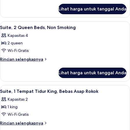
King
lebih
lanjut
Bed,
Lihat harga untuk tanggal Anda
untuk
Non
Suite,
Smoking
1
Lihat
Setrika/meja setrika, Wi-Fi gratis, dan 
5
King
Suite, 2 Queen Beds, Non Smoking
semua
Bed,
Kapasitas 4
Non
foto
Smoking
2 queen
untuk
Suite,
Wi-Fi Gratis
2
Rincian
Rincian selengkapnya
Queen
lebih
lanjut
Beds,
Lihat harga untuk tanggal Anda
untuk
Non
Suite,
Smoking
2
Lihat
Suite, 1 Tempat Tidur King, Bebas Asap 
6
Queen
Suite, 1 Tempat Tidur King, Bebas Asap Rokok
semua
Beds,
Kapasitas 2
Non
foto
Smoking
1 king
untuk
Suite,
Wi-Fi Gratis
1
Rincian
Rincian selengkapnya
Tempat
lebih