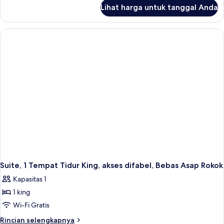
lanjut
Tidur
Lihat harga untuk tanggal Anda
untuk
Queen,
Suite,
Bebas
2
Asap
Tempat
Tidur
Rokok
Queen,
Bebas
Asap
Rokok
Suite, 1 Tempat Tidur King, akses difabel, Bebas Asap Rokok
Kapasitas 1
1 king
Wi-Fi Gratis
Rincian
Rincian selengkapnya