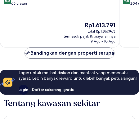
8,8
9,6
Camden
dari
dari
65 ulasan
204 
10,
10,
Luar
Sempur
Biasa,
204
Harga
Rp1.613.791
65
ulasan
sekarang
ulasan
total Rp1.867.963
Rp1.613.791
termasuk pajak & biaya lainnya
9 Agu - 10 Agu
Bandingkan dengan properti serupa
Login untuk melihat diskon dan manfaat yang memenuhi
syarat. Lebih banyak reward untuk lebih banyak petualangan!
Login
Daftar sekarang, gratis
Tentang kawasan sekitar