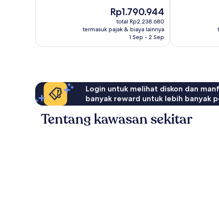
Sangat
Sangat
Harga
Rp1.790.944
Baik,
Baik,
sekarang
1.277
1.395
total Rp2.238.680
Rp1.790.944
ulasan
ulasan
termasuk pajak & biaya lainnya
1 Sep - 2 Sep
Login untuk melihat diskon dan man
banyak reward untuk lebih banyak p
Tentang kawasan sekitar