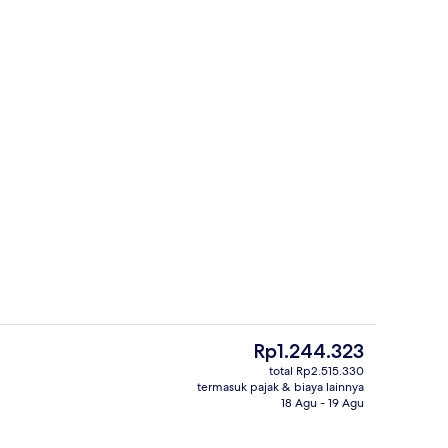
bugaran
Teras/patio
Harga
Rp1.244.323
saat
total Rp2.515.330
ini
termasuk pajak & biaya lainnya
 1 Tempat Tidur Double | Seprai antialergi, meja kerja, Wi-Fi gratis, dan sepra
Restoran
Rp1.244.323
18 Agu - 19 Agu