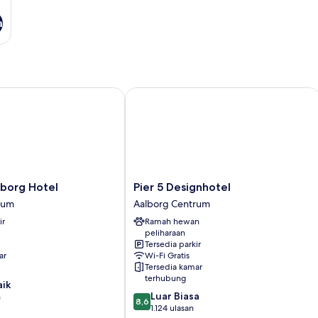
a
rg Hotel
Pier 5 Designhotel
Pier
borg Hotel
Pier 5 Designhotel
5
rum
Aalborg Centrum
Designhotel
ir
Ramah hewan
Aalborg
peliharaan
Centrum
Tersedia parkir
ar
Wi-Fi Gratis
Tersedia kamar
terhubung
aik
8.6
Luar Biasa
n
8,6
dari
1.124 ulasan