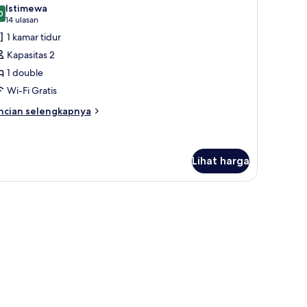
emua
empat
Istimewa
dur
oto
0
9,0 dari 10
(14
14 ulasan
uble
ntuk
ulasan)
1 kamar tidur
amar
Kapasitas 2
ouble,
1 double
Wi-Fi Gratis
empat
idur
ncian
ncian selengkapnya
bih
ouble
njut
tuk
amar
Lihat harga
uble,
empat
dur
uble