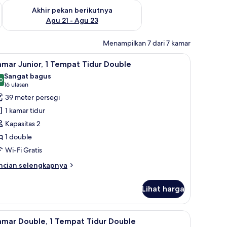
 ini Agu 14 - Agu 16
Periksa ketersediaan untuk akhir pekan berikutnya Agu 21 - A
Akhir pekan berikutnya
Agu 21 - Agu 23
Menampilkan 7 dari 7 kamar
lergi, meja kerja, Wi-Fi gratis, dan seprai linen
ihat
Kamar Junior, 1 Tempat Tidur Double | Seprai an
3
mar Junior, 1 Tempat Tidur Double
emua
Sangat bagus
oto
0
8,0 dari 10
(16
16 ulasan
ntuk
ulasan)
39 meter persegi
amar
1 kamar tidur
unior,
Kapasitas 2
1 double
empat
Wi-Fi Gratis
idur
ouble
ncian
ncian selengkapnya
bih
njut
Lihat harga
tuk
amar
nior,
rai antialergi, meja kerja, Wi-Fi gratis, dan seprai linen
ihat
Kamar Double, 1 Tempat Tidur Double | Seprai an
3
amar Double, 1 Tempat Tidur Double