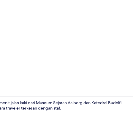
Fasilitas ke
menit jalan kaki dari Museum Sejarah Aalborg dan Katedral Budolfi.
ra traveler terkesan dengan staf.
Kamar Junior,