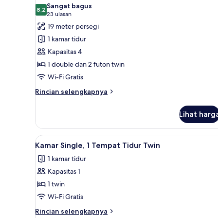
semua
Sangat bagus
foto
8,2
8,2 dari 10
(23
23 ulasan
untuk
ulasan)
19 meter persegi
Kamar
1 kamar tidur
Quadruple
Kapasitas 4
1 double dan 2 futon twin
Wi-Fi Gratis
Rincian
Rincian selengkapnya
lebih
lanjut
Lihat harg
untuk
Kamar
Quadruple
Lihat
Seprai antialergi, meja kerja, W
2
Kamar Single, 1 Tempat Tidur Twin
semua
1 kamar tidur
foto
Kapasitas 1
untuk
Kamar
1 twin
Single,
Wi-Fi Gratis
1
Rincian
Rincian selengkapnya