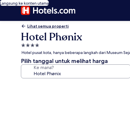
Langsung ke konten utama
Lihat semua properti
Hotel Phønix
Properti
bintang
Hotel pusat kota, hanya beberapa langkah dari Museum Sej
4.0
Pilih tanggal untuk melihat harga
Ke mana?
Galeri
foto
untuk
Hotel
Phønix