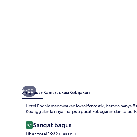
22+
Ringkasan
Kamar
Lokasi
Kebijakan
Hotel Phønix menawarkan lokasi fantastik, berada hanya 5 
Keunggulan lainnya meliputi pusat kebugaran dan teras. Pa
Ulasan
Sangat bagus
8,2
8,2 dari 10
Lihat total 1.932 ulasan