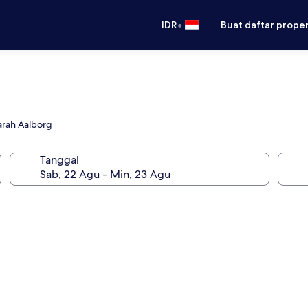
•
IDR
Buat daftar prope
arah Aalborg
Tanggal