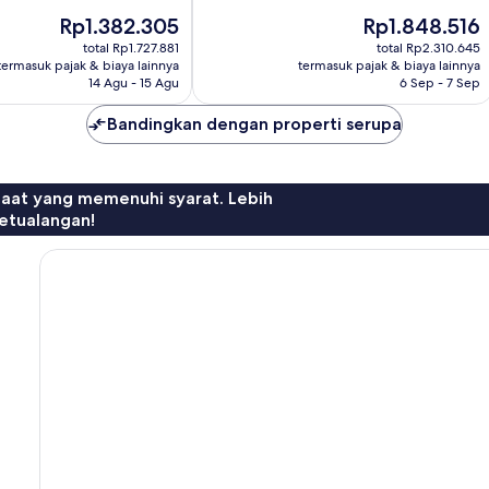
10,
Harga
Harga
Rp1.382.305
Rp1.848.516
Luar
sekarang
sekarang
Biasa,
total Rp1.727.881
total Rp2.310.645
Rp1.382.305
Rp1.848.516
1.124
termasuk pajak & biaya lainnya
termasuk pajak & biaya lainnya
ulasan
14 Agu - 15 Agu
6 Sep - 7 Sep
Bandingkan dengan properti serupa
faat yang memenuhi syarat. Lebih
etualangan!