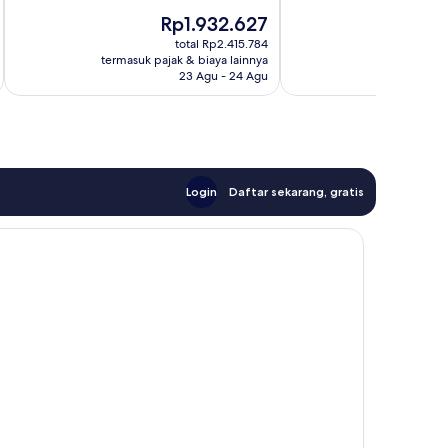
10,
10,
Harga
Ha
Rp1.932.627
R
Istimewa,
Sangat
sekarang
se
1.018
Baik,
total Rp2.415.784
Rp1.932.627
Rp
ulasan
termasuk pajak & biaya lainnya
termasuk paj
1.085
23 Agu - 24 Agu
ulasan
Login
Daftar sekarang, gratis