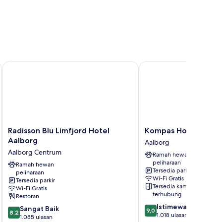
Radisson Blu Limfjord Hotel Aalborg
Kompas Hotel Aalborg
Radisson
Kompas
Radisson Blu Limfjord Hotel
Kompas Hotel Aalbo
Blu
Hotel
Aalborg
Aalborg
Limfjord
Aalborg
Aalborg Centrum
Ramah hewan
Hotel
Aalborg
peliharaan
Aalborg
Ramah hewan
Tersedia parkir
peliharaan
Aalborg
Wi-Fi Gratis
Tersedia parkir
Centrum
Tersedia kamar
Wi-Fi Gratis
terhubung
Restoran
9.0
Istimewa
8.2
Sangat Baik
9,0
8,2
dari
1.018 ulasan
dari
1.085 ulasan