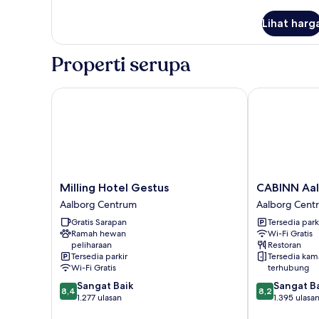
Tempat
lebih
Tidur
lanjut
Lihat harg
untuk
Twin
Kamar
Single,
Properti serupa
1
Tempat
Tidur
Milling Hotel Gestus
CABINN Aalbo
Twin
Milling
CABINN
Milling Hotel Gestus
CABINN Aal
Hotel
Aalborg
Aalborg Centrum
Aalborg Cent
Gestus
Hotel
Gratis Sarapan
Tersedia park
Aalborg
Aalborg
Ramah hewan
Wi-Fi Gratis
Centrum
Centrum
peliharaan
Restoran
Tersedia parkir
Tersedia kam
Wi-Fi Gratis
terhubung
8.4
8.2
Sangat Baik
Sangat B
8,4
8,2
dari
dari
1.277 ulasan
1.395 ulasa
10,
10,