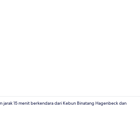
Kamar Double
am jarak 15 menit berkendara dari Kebun Binatang Hagenbeck dan
Teras/patio