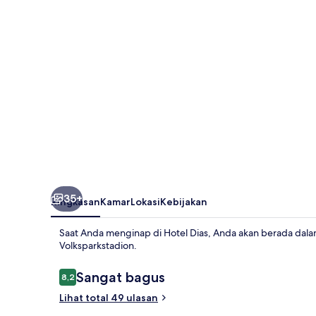
35+
Ringkasan
Kamar
Lokasi
Kebijakan
Saat Anda menginap di Hotel Dias, Anda akan berada dal
Volksparkstadion.
Ulasan
Sangat bagus
8,2
8,2 dari 10
Lihat total 49 ulasan