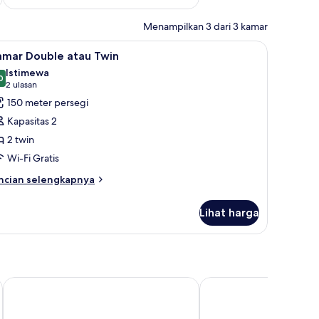
Menampilkan 3 dari 3 kamar
ja kerja, dan ruang kerja ramah laptop
ihat
Kamar Double atau Twin | Selimut bulu angsa,
8
amar Double atau Twin
emua
Istimewa
oto
0
9,0 dari 10
(2
2 ulasan
ntuk
ulasan)
150 meter persegi
amar
Kapasitas 2
ouble
2 twin
tau
Wi-Fi Gratis
win
ncian
ncian selengkapnya
bih
njut
Lihat harga
tuk
amar
uble
au
in
C&S Hotel
Hotel Maximo