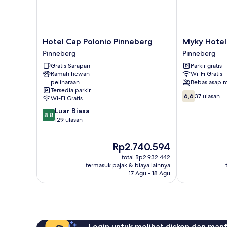
Hotel
Myky
Hotel Cap Polonio Pinneberg
Myky Hotel
Cap
Hotel
Pinneberg
Pinneberg
Polonio
Pinneberg
Gratis Sarapan
Parkir gratis
Pinneberg
Pinneberg
Ramah hewan
Wi-Fi Gratis
Pinneberg
peliharaan
Bebas asap r
Tersedia parkir
6.6
6,6
37 ulasan
Wi-Fi Gratis
dari
8.8
Luar Biasa
10,
8,8
dari
129 ulasan
37
10,
ulasan
Luar
Harga
Rp2.740.594
Biasa,
sekarang
129
total Rp2.932.442
Rp2.740.594
ulasan
termasuk pajak & biaya lainnya
17 Agu - 18 Agu
Login untuk melihat diskon dan man