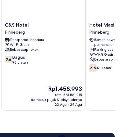
C&S
Hotel
C&S Hotel
Hotel Maximo
Hotel
Maximo
Pinneberg
Pinneberg
Pinneberg
Pinneberg
Transportasi bandara
Ramah hewan
Wi-Fi Gratis
peliharaan
Bebas asap rokok
Parkir gratis
Wi-Fi Gratis
7.6
Bagus
Bebas asap rokok
7,6
dari
98 ulasan
6.6
10,
6,6
17 ulasan
dari
Bagus,
10,
98
17
ulasan
Harga
H
Rp1.458.993
R
ulasan
sekarang
se
total Rp1.561.215
Rp1.458.993
Rp
termasuk pajak & biaya lainnya
termasuk paj
23 Agu - 24 Agu