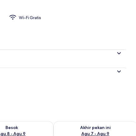
Wi-Fi Gratis
sediaan untuk besok Agu 8 - Agu 9
Periksa ketersediaan untuk akhir peka
Besok
Akhir pekan ini
gu 8 - Agu 9
Agu 7 - Agu 9