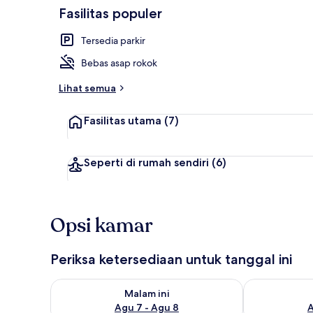
Fasilitas populer
Interior
Tersedia parkir
Bebas asap rokok
Lihat semua
Fasilitas utama
(7)
Seperti di rumah sendiri
(6)
Opsi kamar
Periksa ketersediaan untuk tanggal ini
Periksa ketersediaan untuk malam ini Agu 7 - Agu 8
Periksa keter
Malam ini
Agu 7 - Agu 8
A