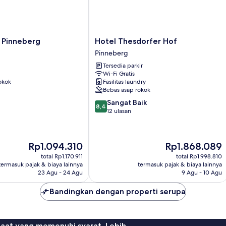
Hotel
 Pinneberg
Hotel Thesdorfer Hof
Thesdorfer
Pinneberg
Hof
Tersedia parkir
Pinneberg
Wi-Fi Gratis
okok
Fasilitas laundry
Bebas asap rokok
8.4
Sangat Baik
8,4
dari
12 ulasan
10,
Sangat
Baik,
Harga
Harga
Rp1.094.310
Rp1.868.089
12
sekarang
sekarang
ulasan
total Rp1.170.911
total Rp1.998.810
Rp1.094.310
Rp1.868.089
termasuk pajak & biaya lainnya
termasuk pajak & biaya lainnya
23 Agu - 24 Agu
9 Agu - 10 Agu
Bandingkan dengan properti serupa
faat yang memenuhi syarat. Lebih