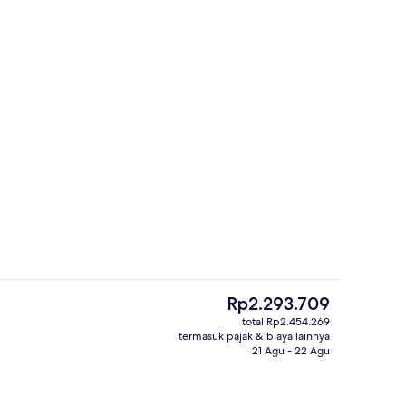
 atau Twin | Selimut bulu angsa, meja kerja, dan ruang kerja ramah laptop
Area sarapan
Harga
Rp2.293.709
saat
total Rp2.454.269
ini
termasuk pajak & biaya lainnya
Eksterior
Rp2.293.709
21 Agu - 22 Agu