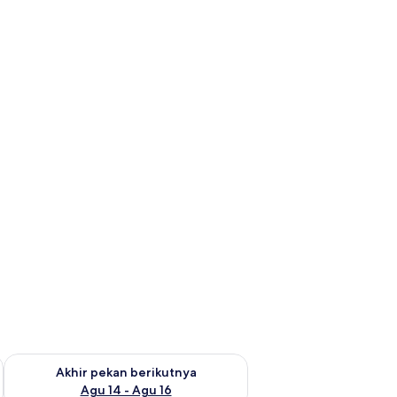
n ini Agu 7 - Agu 9
Periksa ketersediaan untuk akhir pekan berikutnya Agu 14 - A
Akhir pekan berikutnya
Agu 14 - Agu 16