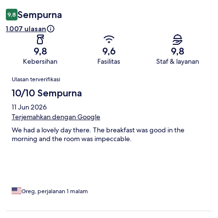
Sempurna
9,8
1.007 ulasan
9,8
9,6
9,8
Kebersihan
Fasilitas
Staf & layanan
Ulasan
Ulasan terverifikasi
10/10 Sempurna
11 Jun 2026
Terjemahkan dengan Google
We had a lovely day there. The breakfast was good in the
morning and the room was impeccable.
Greg, perjalanan 1 malam