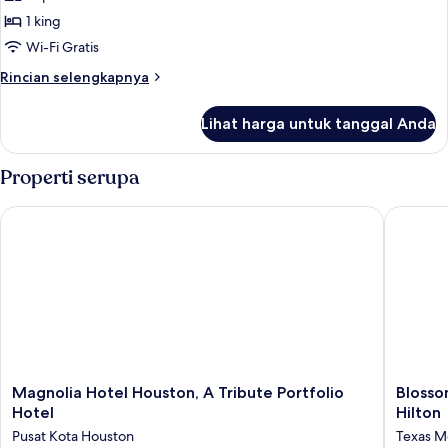
1 king
Wi-Fi Gratis
Rincian
Rincian selengkapnya
lebih
lanjut
Lihat harga untuk tanggal Anda
untuk
Suite
(Composer)
Properti serupa
Magnolia Hotel Houston, A Tribute Portfolio Hotel
Blossom 
Magnolia
Blossom
Magnolia Hotel Houston, A Tribute Portfolio
Blosso
Hotel
Hotel
Hotel
Hilton
Houston,
Houston
Pusat Kota Houston
Texas M
A
Curio