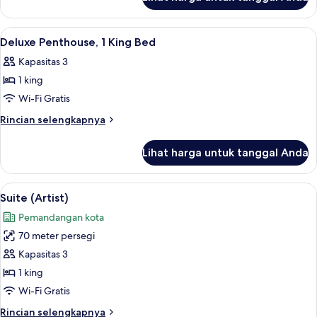
untuk
Petite
King
Lihat
Seprai premium, bantalan ekstra lembu
5
Room
Deluxe Penthouse, 1 King Bed
semua
Kapasitas 3
foto
1 king
untuk
Deluxe
Wi-Fi Gratis
Penthouse,
Rincian
Rincian selengkapnya
1
lebih
lanjut
King
Lihat harga untuk tanggal Anda
untuk
Bed
Deluxe
Penthouse,
Lihat
Seprai premium, bantalan ekstra lembu
7
1
Suite (Artist)
semua
King
Pemandangan kota
Bed
foto
70 meter persegi
untuk
Suite
Kapasitas 3
(Artist)
1 king
Wi-Fi Gratis
Rincian
Rincian selengkapnya