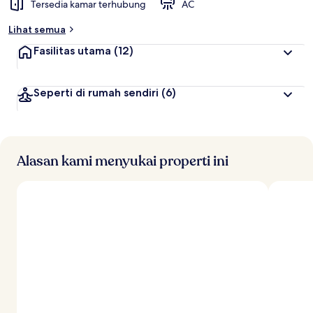
Tersedia kamar terhubung
AC
r
b
Lihat semua
a
i
Fasilitas utama
(12)
k
o
Seperti di rumah sendiri
(6)
l
e
h
t
r
Alasan kami menyukai properti ini
a
v
e
l
e
r