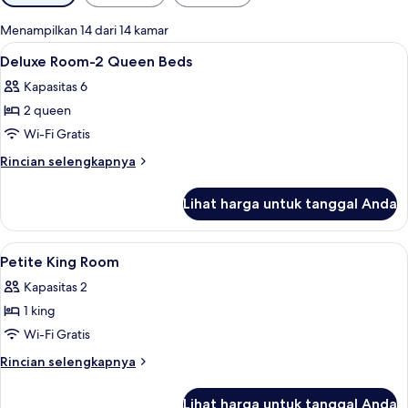
tersedia
untuk
Menampilkan 14 dari 14 kamar
kamar
Lihat
Seprai premium, bantalan ekstra lembu
4
Deluxe Room-2 Queen Beds
semua
Kapasitas 6
foto
2 queen
untuk
Deluxe
Wi-Fi Gratis
Room-
Rincian
Rincian selengkapnya
2
lebih
lanjut
Queen
Lihat harga untuk tanggal Anda
untuk
Beds
Deluxe
Room-
Lihat
Seprai premium, bantalan ekstra lembu
7
2
Petite King Room
semua
Queen
Kapasitas 2
Beds
foto
1 king
untuk
Petite
Wi-Fi Gratis
King
Rincian
Rincian selengkapnya
Room
lebih
lanjut
Lihat harga untuk tanggal Anda