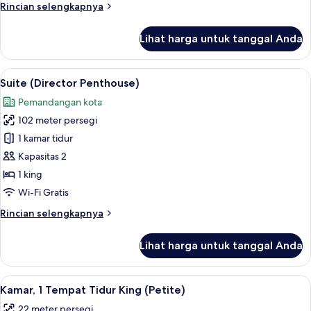
Rincian
Rincian selengkapnya
Tidur
lebih
King
lanjut
Lihat harga untuk tanggal Anda
untuk
Penthouse
Deluks,
Lihat
Seprai premium, bantalan ekstra lembu
8
1
Suite (Director Penthouse)
semua
Tempat
Pemandangan kota
Tidur
foto
King
102 meter persegi
untuk
Suite
1 kamar tidur
(Director
Kapasitas 2
Penthouse)
1 king
Wi-Fi Gratis
Rincian
Rincian selengkapnya
lebih
lanjut
Lihat harga untuk tanggal Anda
untuk
Suite
(Director
Lihat
Seprai premium, bantalan ekstra lembu
5
Penthouse)
Kamar, 1 Tempat Tidur King (Petite)
semua
22 meter persegi