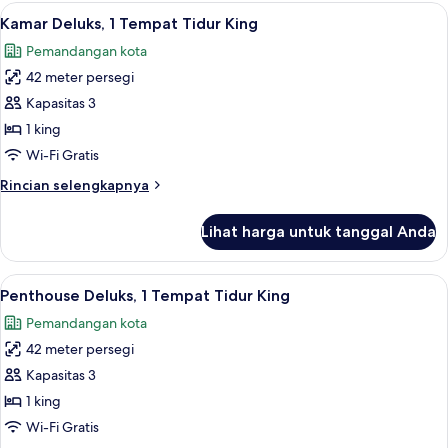
Deluks,
Lihat
Seprai premium, bantalan ekstra lembu
6
2
Kamar Deluks, 1 Tempat Tidur King
semua
Tempat
Pemandangan kota
Tidur
foto
Queen
42 meter persegi
untuk
Kamar
Kapasitas 3
Deluks,
1 king
1
Wi-Fi Gratis
Tempat
Rincian
Rincian selengkapnya
Tidur
lebih
King
lanjut
Lihat harga untuk tanggal Anda
untuk
Kamar
Deluks,
Lihat
Seprai premium, bantalan ekstra lembu
7
1
Penthouse Deluks, 1 Tempat Tidur King
semua
Tempat
Pemandangan kota
Tidur
foto
King
42 meter persegi
untuk
Penthouse
Kapasitas 3
Deluks,
1 king
1
Wi-Fi Gratis
Tempat