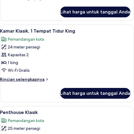
lebih
lanjut
Lihat harga untuk tanggal Anda
untuk
Suite
(Artist)
Lihat
Seprai premium, bantalan ekstra lembu
6
Kamar Klasik, 1 Tempat Tidur King
semua
Pemandangan kota
foto
24 meter persegi
untuk
Kamar
Kapasitas 2
Klasik,
1 king
1
Wi-Fi Gratis
Tempat
Rincian
Rincian selengkapnya
Tidur
lebih
King
lanjut
Lihat harga untuk tanggal Anda
untuk
Kamar
Klasik,
Lihat
Seprai premium, bantalan ekstra lembu
6
1
Penthouse Klasik
semua
Tempat
Pemandangan kota
Tidur
foto
King
25 meter persegi
untuk