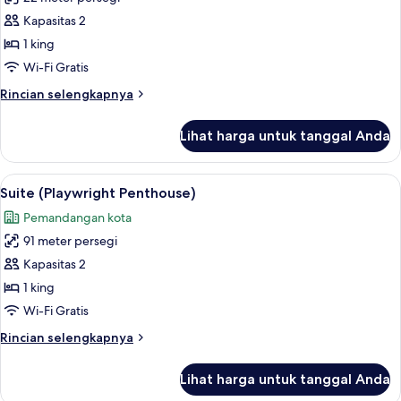
foto
Kapasitas 2
untuk
Kamar,
1 king
1
Wi-Fi Gratis
Tempat
Rincian
Rincian selengkapnya
Tidur
lebih
King
lanjut
Lihat harga untuk tanggal Anda
untuk
(Petite)
Kamar,
1
Lihat
Televisi layar datar 55-inci dengan sa
8
Tempat
Suite (Playwright Penthouse)
semua
Tidur
Pemandangan kota
King
foto
(Petite)
91 meter persegi
untuk
Suite
Kapasitas 2
(Playwright
1 king
Penthouse)
Wi-Fi Gratis
Rincian
Rincian selengkapnya
lebih
lanjut
Lihat harga untuk tanggal Anda
untuk
Suite