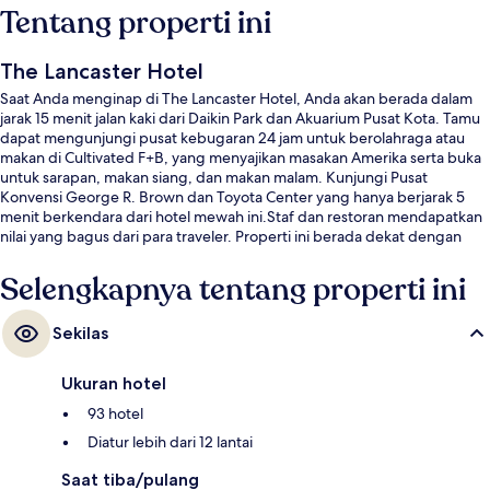
Tentang properti ini
The Lancaster Hotel
Saat Anda menginap di The Lancaster Hotel, Anda akan berada dalam
jarak 15 menit jalan kaki dari Daikin Park dan Akuarium Pusat Kota. Tamu
dapat mengunjungi pusat kebugaran 24 jam untuk berolahraga atau
makan di Cultivated F+B, yang menyajikan masakan Amerika serta buka
untuk sarapan, makan siang, dan makan malam. Kunjungi Pusat
Konvensi George R. Brown dan Toyota Center yang hanya berjarak 5
menit berkendara dari hotel mewah ini.Staf dan restoran mendapatkan
nilai yang bagus dari para traveler. Properti ini berada dekat dengan
transportasi umum: Stasiun Distrik Teater berjarak 5 menit dan Stasiun
Preston berjarak 5 menit.
Selengkapnya tentang properti ini
Sekilas
Ukuran hotel
93 hotel
Diatur lebih dari 12 lantai
Saat tiba/pulang