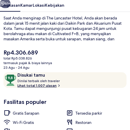
61+
Ringkasan
Kamar
Lokasi
Kebijakan
Saat Anda menginap di The Lancaster Hotel, Anda akan berada
dalam jarak 15 menit jalan kaki dari Daikin Park dan Akuarium Pusat
Kota. Tamu dapat mengunjungi pusat kebugaran 24 jam untuk
berolahraga atau makan di Cultivated F+B, yang menyajikan
masakan Amerika serta buka untuk sarapan, makan siang, dan
makan malam. Kunjungi Pusat Konvensi George R. Brown dan
Toyota Center yang hanya berjarak 5 menit berkendara dari hotel
Harga
Rp4.306.689
mewah ini.Staf dan restoran mendapatkan nilai yang bagus dari
saat
total Rp5.038.826
para traveler. Properti ini berada dekat dengan transportasi umum:
ini
termasuk pajak & biaya lainnya
Stasiun Distrik Teater berjarak 5 menit dan Stasiun Preston berjarak
Melayani sarapan, makan siang, dan
Rp4.306.689
23 Agu - 24 Agu
5 menit.
Ulasan
9,8
Disukai tamu
D
dari
Dinilai terbaik oleh traveler
i
Lihat total 1.007 ulasan
10,
n
Disukai
i
tamu
Fasilitas populer
l
a
i
Gratis Sarapan
Tersedia parkir
t
Wi-Fi Gratis
Restoran
e