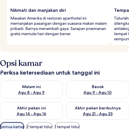
Nikmati dan manjakan diri
Tempa
Masakan Amerika di restoran aparthotel ini
Tidurla
memanjakan pasangan dengan suasana makan malam
dilengk
pribadi. Barnya menambah gaya. Sarapan prasmanan
antialer
gratis memulai hari dengan benar.
tempat 
sempur
Opsi kamar
Periksa ketersediaan untuk tanggal ini
Periksa ketersediaan untuk malam ini Agu 8 - Agu 9
Periksa ketersediaan untuk be
Malam ini
Besok
Agu 8 - Agu 9
Agu 9 - Agu 10
Periksa ketersediaan untuk akhir pekan ini Agu 14 - Agu 16
Periksa ketersediaan untuk ak
Akhir pekan ini
Akhir pekan berikutnya
Agu 14 - Agu 16
Agu 21 - Agu 23
Filter
Semua kamar
2 tempat tidur
1 tempat tidur