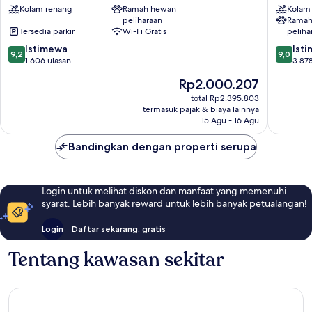
Tribute
Kolam renang
Ramah hewan
Collecti
Kolam
peliharaan
Ramah
Portfolio
by
Tersedia parkir
Wi-Fi Gratis
peliha
Hotel
Hilton
Pusat
Texas
9.2
9.0
Istimewa
Ist
9,2
9,0
Kota
Medical
dari
dari
1.606 ulasan
3.878
Houston
Center
10,
10,
Harga
Rp2.000.207
Istimewa,
Istimew
sekarang
1.606
3.878
total Rp2.395.803
Rp2.000.207
termasuk pajak & biaya lainnya
ulasan
ulasan
15 Agu - 16 Agu
Bandingkan dengan properti serupa
Login untuk melihat diskon dan manfaat yang memenuhi
syarat. Lebih banyak reward untuk lebih banyak petualangan!
Login
Daftar sekarang, gratis
Tentang kawasan sekitar