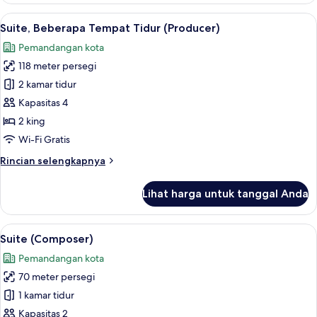
(Playwright
Lihat
Seprai premium, bantalan ekstra lembu
7
Penthouse)
Suite, Beberapa Tempat Tidur (Producer)
semua
Pemandangan kota
foto
118 meter persegi
untuk
Suite,
2 kamar tidur
Beberapa
Kapasitas 4
Tempat
2 king
Tidur
Wi-Fi Gratis
(Producer)
Rincian
Rincian selengkapnya
lebih
lanjut
Lihat harga untuk tanggal Anda
untuk
Suite,
Beberapa
Lihat
Suite (Composer) | Ruang makan
7
Tempat
Suite (Composer)
semua
Tidur
Pemandangan kota
(Producer)
foto
70 meter persegi
untuk
Suite
1 kamar tidur
(Composer)
Kapasitas 2