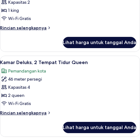
Penthouse
Kapasitas 2
Klasik
1 king
Wi-Fi Gratis
Rincian
Rincian selengkapnya
lebih
lanjut
Lihat harga untuk tanggal Anda
untuk
Penthouse
Klasik
Lihat
Seprai premium, bantalan ekstra lembu
6
Kamar Deluks, 2 Tempat Tidur Queen
semua
Pemandangan kota
foto
46 meter persegi
untuk
Kamar
Kapasitas 4
Deluks,
2 queen
2
Wi-Fi Gratis
Tempat
Rincian
Rincian selengkapnya
Tidur
lebih
Queen
lanjut
Lihat harga untuk tanggal Anda
untuk
Kamar