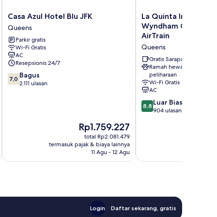
Casa
La
Casa Azul Hotel Blu JFK
La Quinta Inn & Suit
Azul
Quinta
Wyndham Queens N
Queens
Hotel
Inn
AirTrain
Parkir gratis
Blu
&
Queens
Wi-Fi Gratis
JFK
Suites
AC
Queens
By
Gratis Sarapan
Resepsionis 24/7
Wyndham
Ramah hewan
7.0
Bagus
peliharaan
Queens
7,0
Wi-Fi Gratis
dari
2.111 ulasan
NYC/JFK
AC
10,
AirTrain
Bagus,
8.8
Queens
Luar Biasa
8,8
2.111
dari
904 ulasan
ulasan
10,
Harga
H
Rp1.759.227
R
Luar
sekarang
se
Biasa,
total Rp2.081.479
Rp1.759.227
Rp
termasuk pajak & biaya lainnya
termasuk paj
904
11 Agu - 12 Agu
ulasan
Login
Daftar sekarang, gratis