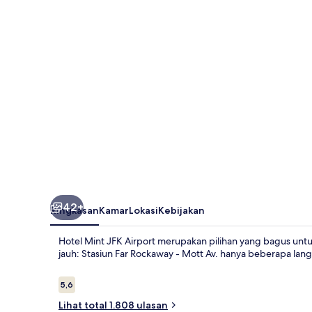
Airport
42+
Ringkasan
Kamar
Lokasi
Kebijakan
Hotel Mint JFK Airport merupakan pilihan yang bagus unt
jauh: Stasiun Far Rockaway - Mott Av. hanya beberapa lang
Ulasan
5,6
5,6 dari 10
Lihat total 1.808 ulasan