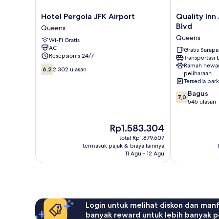
Hotel
Quality
Hotel Pergola JFK Airport
Quality Inn
Pergola
Inn
Blvd
Queens
JFK
JFK
Queens
Wi-Fi Gratis
Airport
Airport
AC
Queens
Rockaway
Gratis Sarap
Resepsionis 24/7
Transportasi
Blvd
Ramah hewa
6.2
Queens
6,2
2.302 ulasan
peliharaan
dari
Tersedia park
10,
7.0
Bagus
2.302
7,0
dari
545 ulasan
ulasan
10,
Bagus,
Harga
Rp1.583.304
545
sekarang
ulasan
total Rp1.879.607
Rp1.583.304
termasuk pajak & biaya lainnya
11 Agu - 12 Agu
Login untuk melihat diskon dan man
banyak reward untuk lebih banyak p