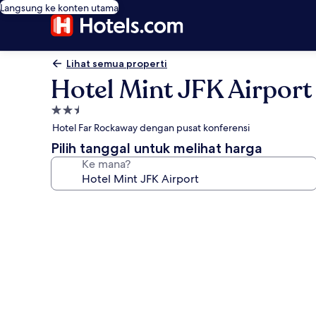
Langsung ke konten utama
Lihat semua properti
Hotel Mint JFK Airport
Properti
bintang
Hotel Far Rockaway dengan pusat konferensi
2.5
Pilih tanggal untuk melihat harga
Ke mana?
Galeri
foto
untuk
Hotel
Mint
JFK