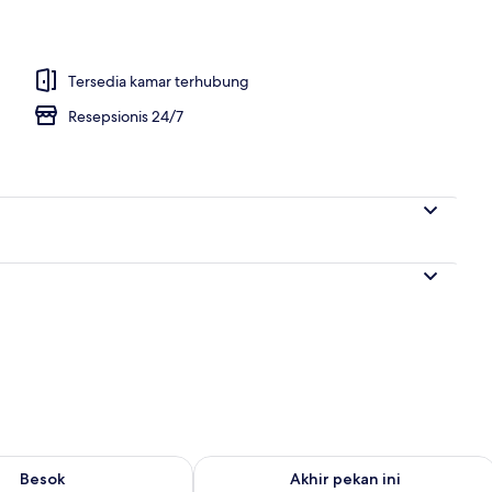
ergi, meja kerja, dan ruang kerja ramah laptop
Tersedia kamar terhubung
Resepsionis 24/7
sediaan untuk besok Agu 7 - Agu 8
Periksa ketersediaan untuk akhir peka
Besok
Akhir pekan ini