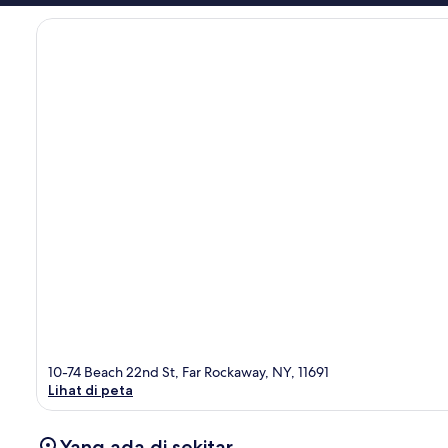
10-74 Beach 22nd St, Far Rockaway, NY, 11691
Lihat di peta
Yang ada di sekitar