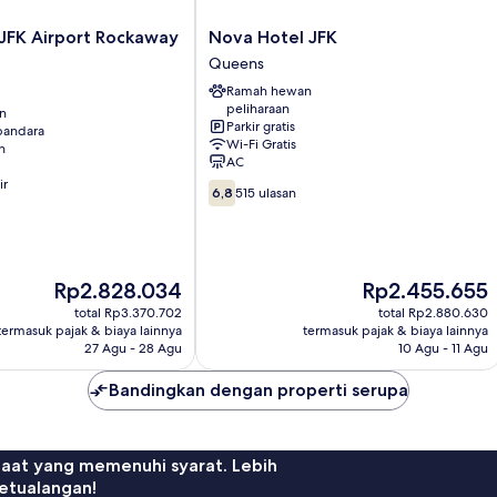
Nova
 JFK Airport Rockaway
Nova Hotel JFK
Hotel
Queens
JFK
Ramah hewan
Queens
peliharaan
an
Parkir gratis
 bandara
Wi-Fi Gratis
n
AC
ir
6.8
6,8
515 ulasan
dari
10,
515
ulasan
Harga
Harga
Rp2.828.034
Rp2.455.655
sekarang
sekarang
total Rp3.370.702
total Rp2.880.630
Rp2.828.034
Rp2.455.655
termasuk pajak & biaya lainnya
termasuk pajak & biaya lainnya
27 Agu - 28 Agu
10 Agu - 11 Agu
Bandingkan dengan properti serupa
faat yang memenuhi syarat. Lebih
etualangan!