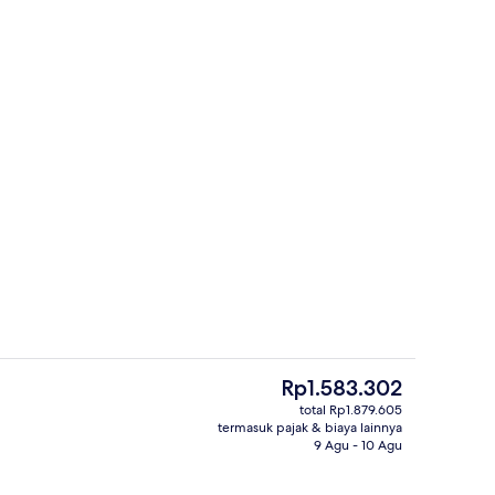
Lobi
Harga
Rp1.583.302
saat
total Rp1.879.605
ini
termasuk pajak & biaya lainnya
n properti
Interior
Rp1.583.302
9 Agu - 10 Agu