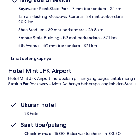
Bayswater Point State Park
- 7 mnt berkendara
- 2.1 km
Taman Flushing Meadows-Corona
- 34 mnt berkendara
-
20.2 km
Pet
Shea Stadium
- 39 mnt berkendara
- 26.8 km
Empire State Building
- 59 mnt berkendara
- 37.1 km
5th Avenue
- 59 mnt berkendara
- 37.1 km
Lihat selengkapnya
Hotel Mint JFK Airport
Hotel Mint JFK Airport merupakan pilihan yang bagus untuk mengin
Stasiun Far Rockaway - Mott Av. hanya beberapa langkah dan Stasiun
Ukuran hotel
73 hotel
Saat tiba/pulang
Check-in mulai: 15.00; Batas waktu check-in: 03.30