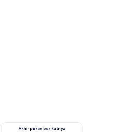
n ini Agu 7 - Agu 9
Periksa ketersediaan untuk akhir pekan berikutnya Agu 14 - A
Akhir pekan berikutnya