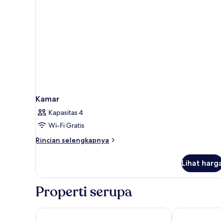
Kamar
Kapasitas 4
Wi-Fi Gratis
Rincian
Rincian selengkapnya
lebih
lanjut
Lihat harg
untuk
Kamar
Properti serupa
Palazzo Cherchi
BUE MARINO