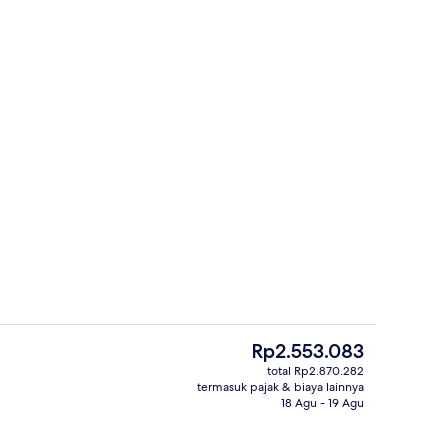
Resepsionis
Harga
Rp2.553.083
saat
total Rp2.870.282
ini
termasuk pajak & biaya lainnya
n properti
Melayani sarapan, makan siang, dan
Rp2.553.083
18 Agu - 19 Agu