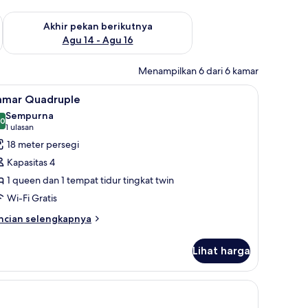
n ini Agu 7 - Agu 9
Periksa ketersediaan untuk akhir pekan berikutnya Agu 14 - A
Akhir pekan berikutnya
Agu 14 - Agu 16
Menampilkan 6 dari 6 kamar
kerja, dan kedap suara
ihat
Kamar Quadruple | Minibar, brankas, meja ker
6
amar Quadruple
emua
Sempurna
oto
,0
10,0 dari 10
(1
1 ulasan
ntuk
ulasan)
18 meter persegi
amar
Kapasitas 4
uadruple
1 queen dan 1 tempat tidur tingkat twin
Wi-Fi Gratis
ncian
ncian selengkapnya
bih
njut
Lihat harga
tuk
amar
adruple