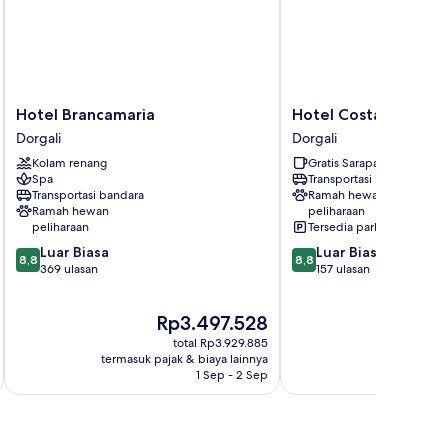
Hotel
Hotel
Hotel Brancamaria
Hotel Costa Dorada
Brancamaria
Costa
Dorgali
Dorgali
Dorgali
Dorada
Kolam renang
Gratis Sarapan
Dorgali
Spa
Transportasi bandara
Transportasi bandara
Ramah hewan
Ramah hewan
peliharaan
peliharaan
Tersedia parkir
8.8
8.8
Luar Biasa
Luar Biasa
8,8
8,8
dari
dari
369 ulasan
157 ulasan
10,
10,
Luar
Luar
Harga
Ha
Rp3.497.528
R
Biasa,
Biasa,
sekarang
se
369
157
total Rp3.929.885
Rp3.497.528
Rp
ulasan
ulasan
termasuk pajak & biaya lainnya
termasuk paj
1 Sep - 2 Sep