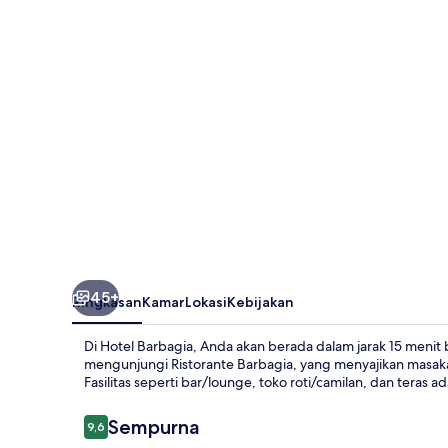
45+
Ringkasan
Kamar
Lokasi
Kebijakan
Di Hotel Barbagia, Anda akan berada dalam jarak 15 menit
mengunjungi Ristorante Barbagia, yang menyajikan masaka
Fasilitas seperti bar/lounge, toko roti/camilan, dan teras 
Ulasan
Sempurna
9,6
9,6 dari 10