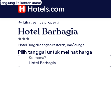
Langsung ke konten utama
Lihat semua properti
Hotel Barbagia
Properti
bintang
Hotel Dorgali dengan restoran, bar/lounge
3.0
Pilih tanggal untuk melihat harga
Ke mana?
Galeri
foto
untuk
Hotel
Barbagia