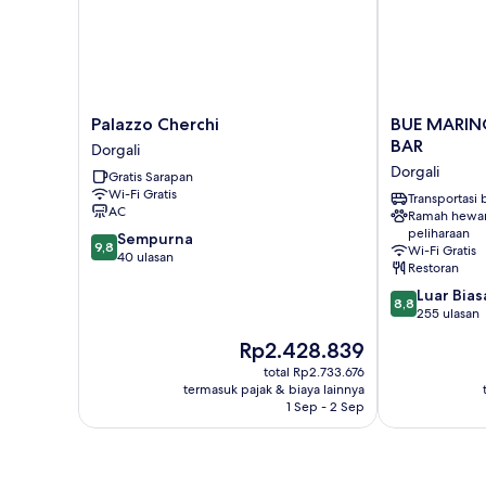
Palazzo
BUE
Palazzo Cherchi
BUE MARIN
Cherchi
MARINO
BAR
Dorgali
Dorgali
HOTEL
Dorgali
Gratis Sarapan
&
Wi-Fi Gratis
ROOFTOP
Transportasi
AC
Ramah hewa
BAR
peliharaan
9.8
Sempurna
Dorgali
9,8
Wi-Fi Gratis
dari
40 ulasan
Restoran
10,
8.8
Luar Bias
Sempurna,
8,8
dari
255 ulasan
40
10,
ulasan
Harga
Rp2.428.839
Luar
sekarang
Biasa,
total Rp2.733.676
Rp2.428.839
termasuk pajak & biaya lainnya
255
1 Sep - 2 Sep
ulasan