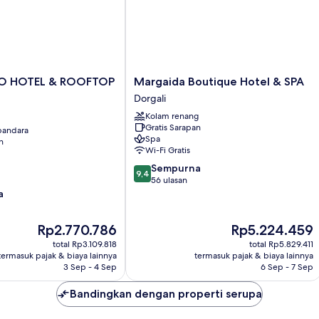
Margaida
O HOTEL & ROOFTOP
Margaida Boutique Hotel & SPA
Boutique
Dorgali
Hotel
Kolam renang
&
Gratis Sarapan
 bandara
SPA
Spa
n
Dorgali
Wi-Fi Gratis
9.4
Sempurna
9,4
dari
56 ulasan
10,
a
Sempurna,
56
Harga
Harga
Rp2.770.786
Rp5.224.459
ulasan
sekarang
sekarang
total Rp3.109.818
total Rp5.829.411
Rp2.770.786
Rp5.224.459
termasuk pajak & biaya lainnya
termasuk pajak & biaya lainnya
3 Sep - 4 Sep
6 Sep - 7 Sep
Bandingkan dengan properti serupa