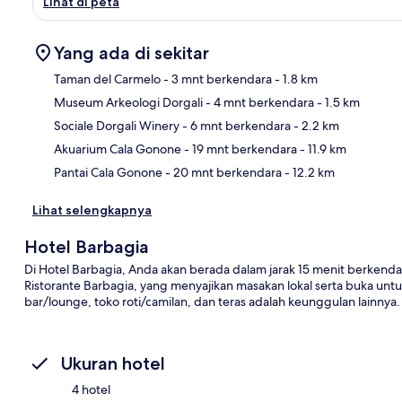
Lihat di peta
Yang ada di sekitar
Taman del Carmelo
- 3 mnt berkendara
- 1.8 km
Museum Arkeologi Dorgali
- 4 mnt berkendara
- 1.5 km
Pet
Sociale Dorgali Winery
- 6 mnt berkendara
- 2.2 km
Akuarium Cala Gonone
- 19 mnt berkendara
- 11.9 km
Pantai Cala Gonone
- 20 mnt berkendara
- 12.2 km
Lihat selengkapnya
Hotel Barbagia
Di Hotel Barbagia, Anda akan berada dalam jarak 15 menit berkend
Ristorante Barbagia, yang menyajikan masakan lokal serta buka untu
bar/lounge, toko roti/camilan, dan teras adalah keunggulan lainnya.
Ukuran hotel
4 hotel