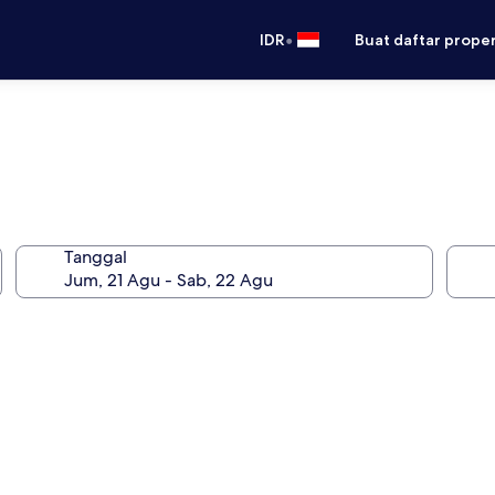
•
IDR
Buat daftar prope
Tanggal