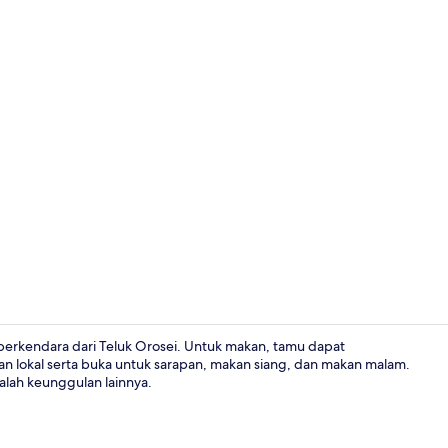
Eksterior
 berkendara dari Teluk Orosei. Untuk makan, tamu dapat
n lokal serta buka untuk sarapan, makan siang, dan makan malam.
adalah keunggulan lainnya.
Bagian depa