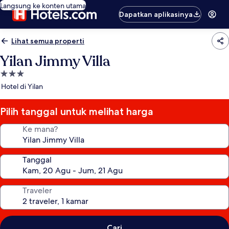
Langsung ke konten utama
Dapatkan aplikasinya
Lihat semua properti
Yilan Jimmy Villa
Properti
bintang
Hotel di Yilan
3.0
Pilih tanggal untuk melihat harga
Ke mana?
Tanggal
Traveler
Cari