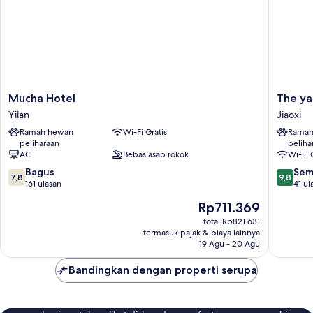
Mucha
The
Mucha Hotel
The ya
Hotel
yard
Yilan
Jiaoxi
Yilan
Jiaoxi
Ramah hewan
Wi-Fi Gratis
Ramah
peliharaan
peliha
AC
Bebas asap rokok
Wi-Fi 
7.8
9.8
Bagus
Sem
7,8
9,8
dari
dari
161 ulasan
41 ul
10,
10,
Harga
Rp711.369
Bagus,
Sempur
sekarang
161
41
total Rp821.631
Rp711.369
termasuk pajak & biaya lainnya
ulasan
ulasan
19 Agu - 20 Agu
Bandingkan dengan properti serupa