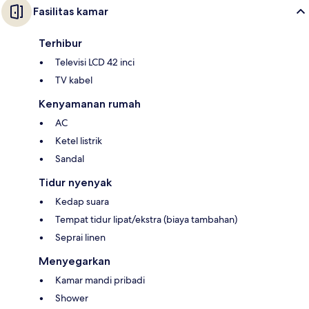
Fasilitas kamar
Terhibur
Televisi LCD 42 inci
TV kabel
Kenyamanan rumah
AC
Ketel listrik
Sandal
Tidur nyenyak
Kedap suara
Tempat tidur lipat/ekstra (biaya tambahan)
Seprai linen
Menyegarkan
Kamar mandi pribadi
Shower