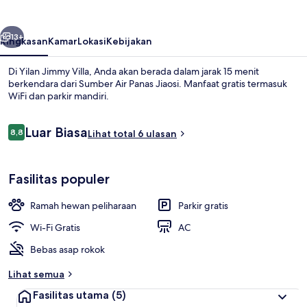
belumnya
Berikutnya
13+
Ringkasan
Kamar
Lokasi
Kebijakan
Di Yilan Jimmy Villa, Anda akan berada dalam jarak 15 menit
berkendara dari Sumber Air Panas Jiaosi. Manfaat gratis termasuk
WiFi dan parkir mandiri.
Ulasan
Luar Biasa
8,8
Lihat total 6 ulasan
8,8 dari 10
Fasilitas populer
Eksterior
Ramah hewan peliharaan
Parkir gratis
Wi-Fi Gratis
AC
Bebas asap rokok
Lihat semua
Fasilitas utama
(5)