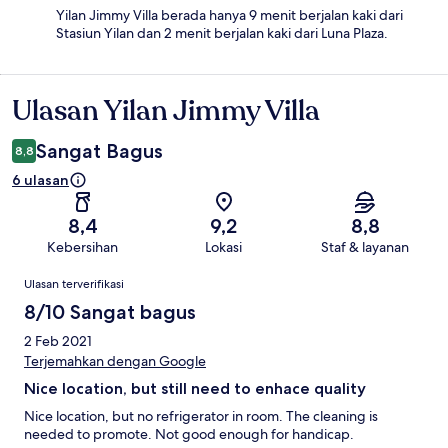
Yilan Jimmy Villa berada hanya 9 menit berjalan kaki dari
Stasiun Yilan dan 2 menit berjalan kaki dari Luna Plaza.
Ulasan Yilan Jimmy Villa
Ulasan
Sangat Bagus
8,8
6 ulasan
8,4
9,2
8,8
Kebersihan
Lokasi
Staf & layanan
Ulasan
Ulasan terverifikasi
8/10 Sangat bagus
2 Feb 2021
Terjemahkan dengan Google
Nice location, but still need to enhace quality
Nice location, but no refrigerator in room. The cleaning is
needed to promote. Not good enough for handicap.