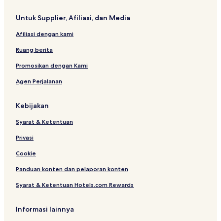
n
B
Untuk Supplier, Afiliasi, dan Media
r
a
Afiliasi dengan kami
n
c
Ruang berita
h
Promosikan dengan Kami
Agen Perjalanan
Kebijakan
Syarat & Ketentuan
Privasi
Cookie
Panduan konten dan pelaporan konten
Syarat & Ketentuan Hotels.com Rewards
Informasi lainnya