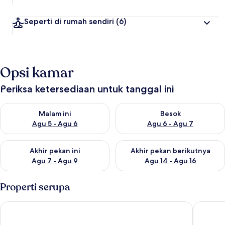
Seperti di rumah sendiri
(6)
Opsi kamar
Periksa ketersediaan untuk tanggal ini
Periksa ketersediaan untuk malam ini Agu 5 - Agu 6
Periksa ketersediaan untuk be
Malam ini
Besok
Agu 5 - Agu 6
Agu 6 - Agu 7
Periksa ketersediaan untuk akhir pekan ini Agu 7 - Agu 9
Periksa ketersediaan untuk ak
Akhir pekan ini
Akhir pekan berikutnya
Agu 7 - Agu 9
Agu 14 - Agu 16
Properti serupa
Mucha Hotel
The yard