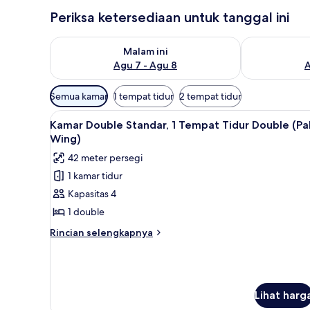
Periksa ketersediaan untuk tanggal ini
Periksa ketersediaan untuk malam ini Agu 7 - Agu 8
Periksa keter
Malam ini
Agu 7 - Agu 8
A
Filter
Semua kamar
1 tempat tidur
2 tempat tidur
tersedia
Lihat
Minibar, brankas, meja kerja, 
untuk
9
Kamar Double Standar, 1 Tempat Tidur Double (Pa
semua
kamar
Wing)
foto
42 meter persegi
untuk
1 kamar tidur
Kamar
Kapasitas 4
Double
Standar,
1 double
1
Rincian
Rincian selengkapnya
Tempat
lebih
lanjut
Tidur
untuk
Double
Kamar
(Palm
Double
Lihat harg
Wing)
Standar,