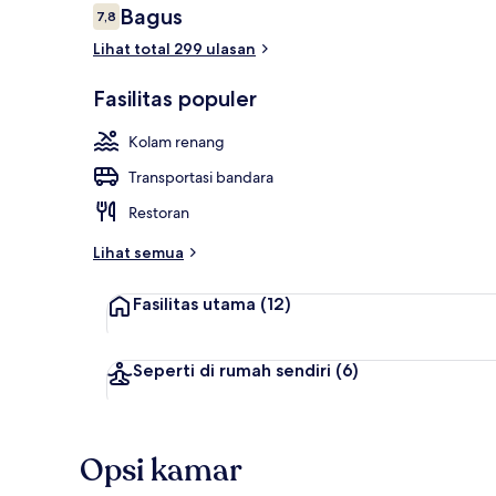
Ulasan
Bagus
7,8
7,8 dari 10
Lihat total 299 ulasan
Pantai pribad
Fasilitas populer
Kolam renang
Transportasi bandara
Restoran
Lihat semua
Fasilitas utama
(12)
Seperti di rumah sendiri
(6)
Opsi kamar