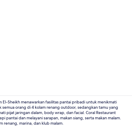
Video proper
rm El-Sheikh menawarkan fasilitas pantai pribadi untuk menikmati
tuk semua orang di 4 kolam renang outdoor, sedangkan tamu yang
i pijat jaringan dalam, body wrap, dan facial. Coral Restaurant
Pantai priba
epi pantai dan melayani sarapan, makan siang, serta makan malam.
lam renang, marina, dan klub malam.