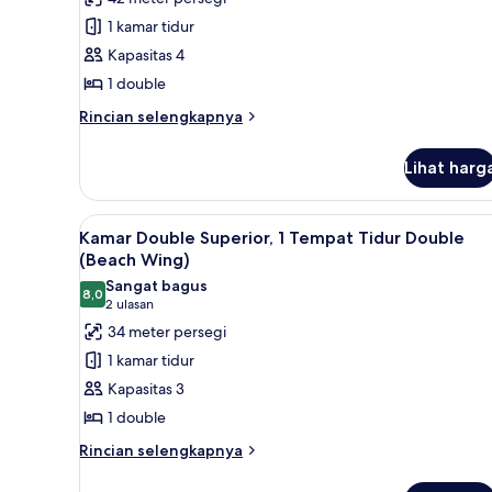
Kamar
1 kamar tidur
Double
Standar,
Kapasitas 4
1
1 double
Tempat
Rincian
Rincian selengkapnya
Tidur
lebih
Double
lanjut
Lihat harg
untuk
(Palm
Kamar
Wing)
Double
Lihat
Minibar, brankas, meja kerja, 
7
Standar,
Kamar Double Superior, 1 Tempat Tidur Double
semua
1
(Beach Wing)
Tempat
foto
Sangat bagus
Tidur
8,0
untuk
8,0 dari 10
(2
2 ulasan
Double
Kamar
ulasan)
34 meter persegi
(Palm
Double
Wing)
1 kamar tidur
Superior,
Kapasitas 3
1
1 double
Tempat
Rincian
Tidur
Rincian selengkapnya
lebih
Double
lanjut