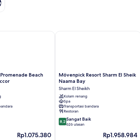
a
omenade Beach Resort by Accor
Mövenpick Resort Sharm El Sheik Na
Mövenpick
 Promenade Beach
Mövenpick Resort Sharm El Sheik
Resort
ccor
Naama Bay
Sharm
Sharm El Sheikh
El
g
Sheik
Kolam renang
Spa
Naama
 bandara
Transportasi bandara
Bay
Restoran
Sharm
8.2
El
Sangat Baik
8,2
dari
Sheikh
626 ulasan
10,
Harga
Harga
Rp1.075.380
Rp1.958.984
Sangat
sekarang
sekarang