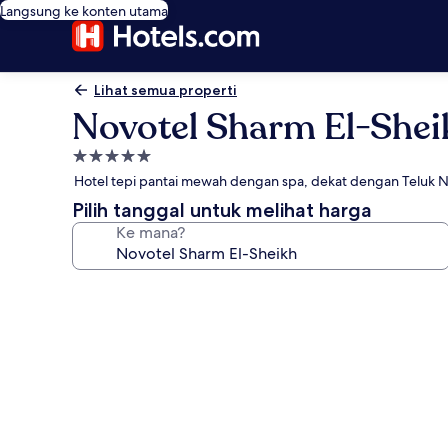
Langsung ke konten utama
Lihat semua properti
Novotel Sharm El-Shei
Properti
bintang
Hotel tepi pantai mewah dengan spa, dekat dengan Teluk 
5.0
Pilih tanggal untuk melihat harga
Ke mana?
Galeri
foto
untuk
Novotel
Sharm
El-