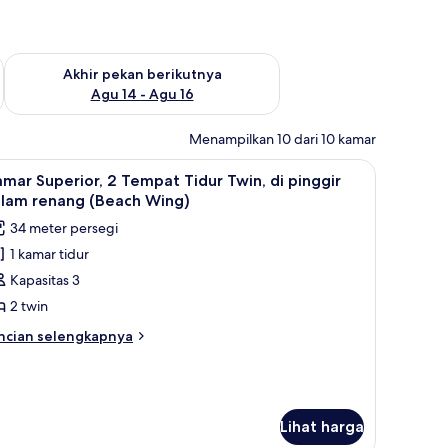
n ini Agu 7 - Agu 9
Periksa ketersediaan untuk akhir pekan berikutnya Agu 14 - A
Akhir pekan berikutnya
Agu 14 - Agu 16
Menampilkan 10 dari 10 kamar
alm Wing) | Minibar, brankas, meja kerja, dan tirai kedap cahaya
ihat
Minibar, brankas, meja kerja, dan tirai kedap 
8
mar Superior, 2 Tempat Tidur Twin, di pinggir
emua
olam renang (Beach Wing)
oto
34 meter persegi
ntuk
1 kamar tidur
amar
Kapasitas 3
uperior,
2 twin
empat
ncian
ncian selengkapnya
idur
bih
njut
win,
tuk
amar
inggir
perior,
Lihat harga
olam