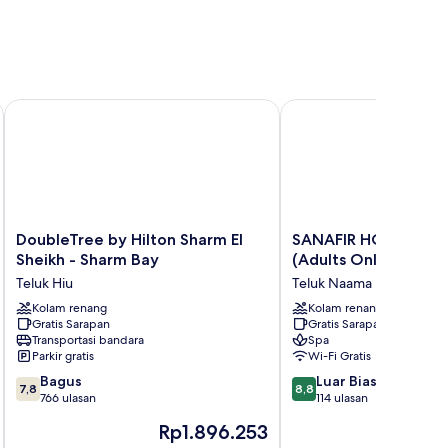
ama Bay
DoubleTree by Hilton Sharm El Sheikh - Sharm Bay
SANAFIR HOTEL - El Pac
DoubleTree
SANAFIR
DoubleTree by Hilton Sharm El
SANAFIR HOTEL - El 
by
HOTEL
Sheikh - Sharm Bay
(Adults Only)
Hilton
-
Teluk Hiu
Teluk Naama
Sharm
El
El
Kolam renang
Pacha
Kolam renang
Gratis Sarapan
Gratis Sarapan
Sheikh
Suites
Transportasi bandara
Spa
-
(Adults
Parkir gratis
Wi-Fi Gratis
Sharm
Only)
7.8
8.8
Bay
Bagus
Teluk
Luar Biasa
7,8
8,8
dari
dari
Teluk
766 ulasan
Naama
114 ulasan
10,
10,
Hiu
Harga
Rp1.896.253
Bagus,
Luar
sekarang