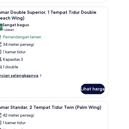
empat
enang
erja, dan tirai kedap cahaya
ihat
Minibar, brankas, meja kerja, dan tirai kedap 
dur
8
Beach
mar Double Superior, 1 Tempat Tidur Double
in,
emua
Beach Wing)
ing)
oto
nggir
Sangat bagus
0
ntuk
8,0 dari 10
lam
(1
1 ulasan
nang
amar
ulasan)
Pemandangan taman
each
ouble
34 meter persegi
ng)
uperior,
1 kamar tidur
Kapasitas 3
empat
1 double
idur
ouble
ncian
ncian selengkapnya
bih
Beach
njut
ing)
Lihat harga
tuk
amar
uble
ahaya
i kedap cahaya
ihat
Minibar, brankas, meja kerja, dan tirai kedap 
8
perior,
mar Standar, 2 Tempat Tidur Twin (Palm Wing)
emua
42 meter persegi
empat
oto
dur
1 kamar tidur
ntuk
uble