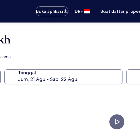
•
Buka aplikasi
IDR
Buat daftar prope
kh
Naama
Tanggal