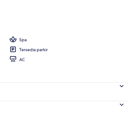
i, kursi berjemur, payung pantai, dan handuk pantai
Spa
Tersedia parkir
AC