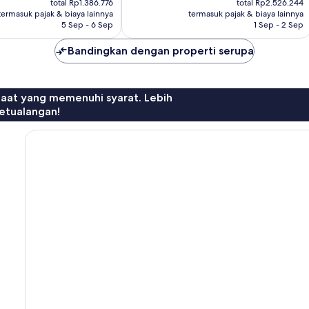
Baik,
total Rp1.386.776
total Rp2.526.244
Rp1.075.380
Rp1.958.984
termasuk pajak & biaya lainnya
termasuk pajak & biaya lainnya
626
5 Sep - 6 Sep
1 Sep - 2 Sep
ulasan
Bandingkan dengan properti serupa
faat yang memenuhi syarat. Lebih
etualangan!