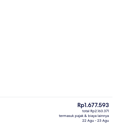
Junior Suite | Pemandangan pantai/l
ti
Harga
Rp1.677.593
saat
total Rp2.163.371
ini
termasuk pajak & biaya lainnya
di, kursi berjemur, payung pantai, dan handuk pantai
4 kolam renang outdoor, dengan pay
Rp1.677.593
22 Agu - 23 Agu