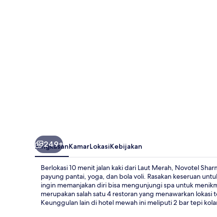
Sheikh
249+
Ringkasan
Kamar
Lokasi
Kebijakan
Berlokasi 10 menit jalan kaki dari Laut Merah, Novotel Sha
payung pantai, yoga, dan bola voli. Rasakan keseruan un
ingin memanjakan diri bisa mengunjungi spa untuk menikmat
merupakan salah satu 4 restoran yang menawarkan lokasi t
Keunggulan lain di hotel mewah ini meliputi 2 bar tepi ko