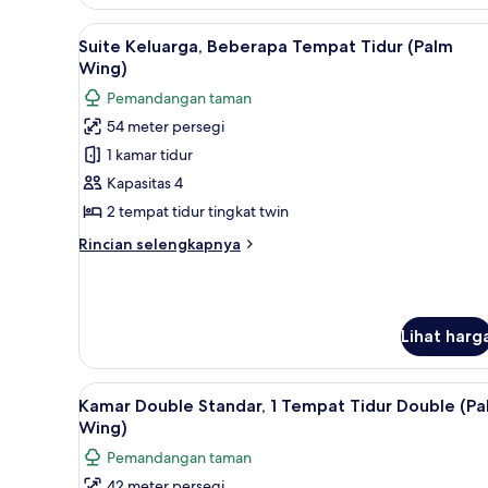
1
Lihat
Minibar, brankas, meja kerja, 
Tempat
18
Suite Keluarga, Beberapa Tempat Tidur (Palm
Tidur
semua
Wing)
Double
foto
(Palm
Pemandangan taman
untuk
Wing)
54 meter persegi
Suite
1 kamar tidur
Keluarga,
Beberapa
Kapasitas 4
Tempat
2 tempat tidur tingkat twin
Tidur
Rincian
Rincian selengkapnya
(Palm
lebih
Wing)
lanjut
untuk
Suite
Lihat harg
Keluarga,
Beberapa
Tempat
Lihat
Kamar Double Standar, 1 Tempat
Tidur
11
Kamar Double Standar, 1 Tempat Tidur Double (Pa
semua
(Palm
Wing)
Wing)
foto
Pemandangan taman
untuk
42 meter persegi