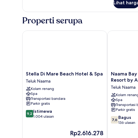
(Beach
Lihat harg
untuk
Wing)
Kamar
Double
Properti serupa
Superior,
1
Tempat
Stella Di Mare Beach Hotel & Spa
Naama Bay Pr
Tidur
Double
(Beach
Wing)
Stella
Naama
Stella Di Mare Beach Hotel & Spa
Naama Bay
Di
Bay
Resort by A
Teluk Naama
Mare
Promenade
Teluk Naama
Kolam renang
Beach
Beach
Spa
Hotel
Resort
Kolam renan
Transportasi bandara
Spa
&
by
Parkir gratis
Transportasi
Spa
Accor
Parkir gratis
9.2
Istimewa
Teluk
Teluk
9,2
dari
1.004 ulasan
7.6
Naama
Naama
Bagus
7,6
10,
dari
136 ulasan
Istimewa,
10,
Harga
Rp2.616.278
1.004
Bagus,
sekarang