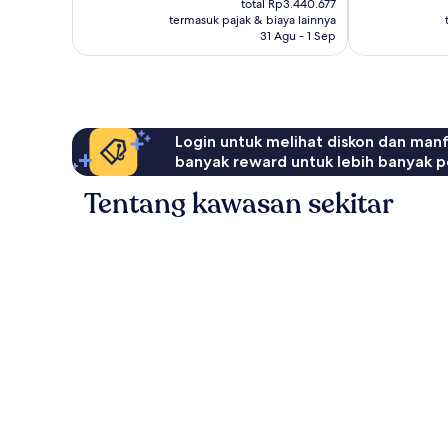
ulasan
136
total Rp3.440.677
Rp2.616.278
termasuk pajak & biaya lainnya
ulasan
31 Agu - 1 Sep
Login untuk melihat diskon dan man
banyak reward untuk lebih banyak p
Tentang kawasan sekitar