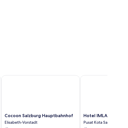
Cocoon Salzburg Hauptbahnhof
Hotel IMLAUER & Bräu
Cocoon
Hotel
Cocoon Salzburg Hauptbahnhof
Hotel IMLAUER & Br
Salzburg
IMLAUER
Elisabeth-Vorstadt
Pusat Kota Salzburg
Hauptbahnhof
&