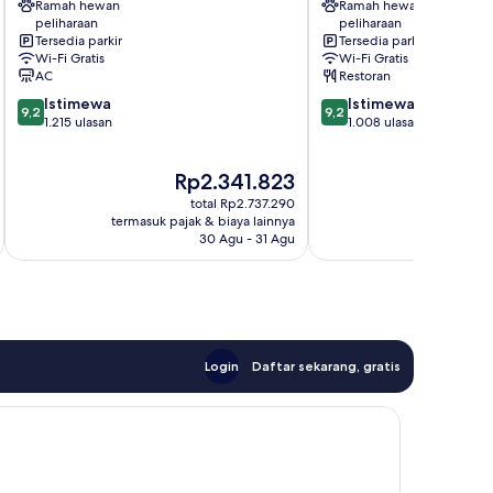
Ramah hewan
Ramah hewan
Elisabeth-
Bräu
peliharaan
peliharaan
Vorstadt
Pusat
Tersedia parkir
Tersedia parkir
Kota
Wi-Fi Gratis
Wi-Fi Gratis
Salzburg
AC
Restoran
9.2
9.2
Istimewa
Istimewa
9,2
9,2
dari
dari
1.215 ulasan
1.008 ulasan
10,
10,
Istimewa,
Istimewa,
Harga
Ha
Rp2.341.823
R
1.215
1.008
sekarang
se
ulasan
ulasan
total Rp2.737.290
Rp2.341.823
Rp
termasuk pajak & biaya lainnya
termasuk paj
30 Agu - 31 Agu
Login
Daftar sekarang, gratis