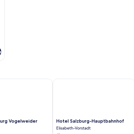
a
g Vogelweider
Hotel Salzburg-Hauptbahnhof
Hotel
urg Vogelweider
Hotel Salzburg-Hauptbahnhof
Salzburg-
Elisabeth-Vorstadt
Hauptbahnhof