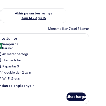
n ini Agu 7 - Agu 9
Periksa ketersediaan untuk akhir pekan berikutnya Agu 14 - A
Akhir pekan berikutnya
Agu 14 - Agu 16
Menampilkan 7 dari 7 kamar
ng kerja ramah laptop
ihat
Suite Junior | Minibar, brankas, meja kerja, 
5
ite Junior
emua
Sempurna
oto
4
9,4 dari 10
(14
14 ulasan
ntuk
ulasan)
45 meter persegi
uite
1 kamar tidur
unior
Kapasitas 3
1 double dan 2 twin
Wi-Fi Gratis
ncian
ncian selengkapnya
bih
njut
Lihat harga
tuk
ite