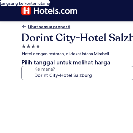
Langsung ke konten utama
Lihat semua properti
Dorint City-Hotel Salz
Properti
bintang
Hotel dengan restoran, di dekat Istana Mirabell
4.0
Pilih tanggal untuk melihat harga
Ke mana?
Galeri
foto
untuk
Dorint
City-
Hotel