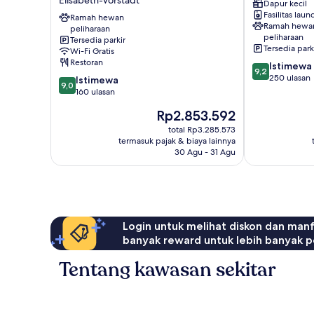
Dapur kecil
a
Schallmoos
Fasilitas laun
Tribute
Ramah hewan
Ramah hewa
peliharaan
Portfolio
peliharaan
Tersedia parkir
Hotel
Tersedia park
Wi-Fi Gratis
Elisabeth-
Restoran
9.2
Istimewa
Vorstadt
9,2
dari
250 ulasan
9.0
Istimewa
9,0
10,
dari
160 ulasan
Istimewa,
10,
Harga
Rp2.853.592
250
Istimewa,
sekarang
ulasan
160
total Rp3.285.573
Rp2.853.592
termasuk pajak & biaya lainnya
ulasan
30 Agu - 31 Agu
Login untuk melihat diskon dan man
banyak reward untuk lebih banyak p
Tentang kawasan sekitar