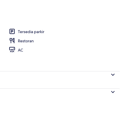
manan setiap hari dengan biaya tambahan
Tersedia parkir
Restoran
AC