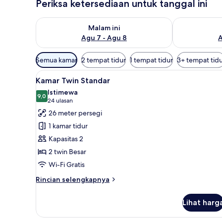
Periksa ketersediaan untuk tanggal ini
Periksa ketersediaan untuk malam ini Agu 7 - Agu 8
Periksa keter
Malam ini
Agu 7 - Agu 8
A
Filter
Semua kamar
2 tempat tidur
1 tempat tidur
3+ tempat tid
tersedia
Lihat
Kamar Twin Standar | Minibar, 
untuk
12
Kamar Twin Standar
semua
kamar
Istimewa
foto
9,0
9,0 dari 10
(24
24 ulasan
untuk
ulasan)
26 meter persegi
Kamar
1 kamar tidur
Twin
Kapasitas 2
Standar
2 twin Besar
Wi-Fi Gratis
Rincian
Rincian selengkapnya
lebih
lanjut
Lihat harg
untuk
Kamar