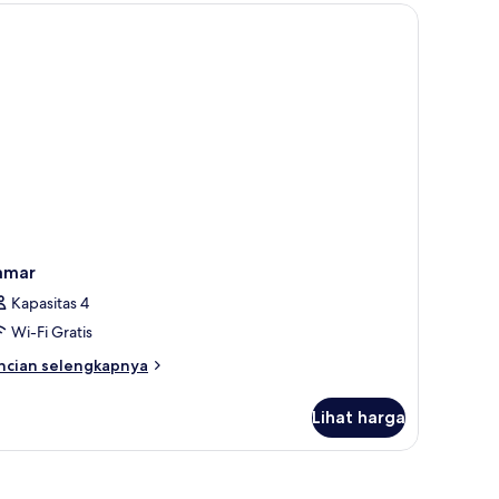
nior
amar
Kapasitas 4
Wi-Fi Gratis
ncian
ncian selengkapnya
bih
njut
Lihat harga
tuk
amar