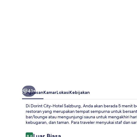
Salzburg
41+
Ringkasan
Kamar
Lokasi
Kebijakan
Di Dorint City-Hotel Salzburg, Anda akan berada 5 menit b
restoran yang merupakan tempat sempurna untuk bersantap
bar/lounge atau mengunjungi sauna untuk mengakhiri hari
kebugaran, dan taman. Para traveler menyukai staf dan sa
Ulasan
Luar Biasa
8,6