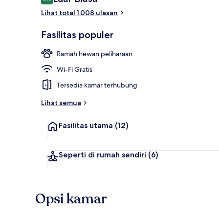
8,6 dari 10
Lihat total 1.008 ulasan
Sarapan pras
Fasilitas populer
Ramah hewan peliharaan
Wi-Fi Gratis
Tersedia kamar terhubung
Lihat semua
Fasilitas utama
(12)
Seperti di rumah sendiri
(6)
Opsi kamar