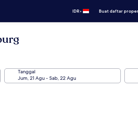
•
IDR
Buat daftar prope
burg
Tanggal