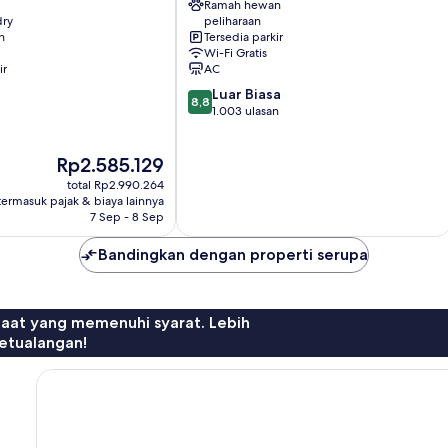
Ramah hewan
Elisabeth-
dry
peliharaan
Vorstadt
n
Tersedia parkir
Wi-Fi Gratis
ir
AC
8.8
Luar Biasa
8,8
dari
1.003 ulasan
10,
Luar
Harga
Rp2.585.129
Biasa,
sekarang
1.003
total Rp2.990.264
Rp2.585.129
ulasan
termasuk pajak & biaya lainnya
7 Sep - 8 Sep
Bandingkan dengan properti serupa
faat yang memenuhi syarat. Lebih
etualangan!