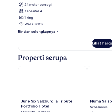
semua
24 meter persegi
foto
Kapasitas 4
untuk
Standard
1 king
room
Wi-Fi Gratis
with
Rincian
Rincian selengkapnya
king
lebih
size
lanjut
Lihat harg
untuk
bed
Standard
room
Properti serupa
with
king
size
June Six Salzburg, a Tribute Portfolio Hotel
Numa Salzbur
bed
June
Numa
June Six Salzburg, a Tribute
Numa Salzb
Six
Salzburg
Portfolio Hotel
Schallmoos
Salzburg,
Vogelweider
Elisabeth-Vorstadt