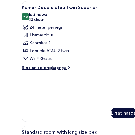
Twin
Lihat
Kamar Double atau Twin Superio
6
Standar
Kamar Double atau Twin Superior
semua
Istimewa
foto
9,0
9,0 dari 10
(32
32 ulasan
untuk
ulasan)
24 meter persegi
Kamar
1 kamar tidur
Double
Kapasitas 2
atau
1 double ATAU 2 twin
Twin
Wi-Fi Gratis
Superior
Rincian
Rincian selengkapnya
lebih
lanjut
untuk
Kamar
Double
atau
Twin
Superior
Lihat harg
Lihat
Minibar, brankas, meja kerja, 
1
Standard room with king size bed