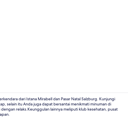
Lobi
erkendara dari Istana Mirabell dan Pasar Natal Salzburg. Kunjungi
, selain itu Anda juga dapat bersantai menikmati minuman di
 dengan relaks.Keunggulan lainnya meliputi klub kesehatan, pusat
Lobi
rapan.