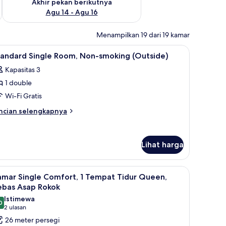
Akhir pekan berikutnya
Agu 14 - Agu 16
Menampilkan 19 dari 19 kamar
a, dan tirai kedap cahaya
ihat
Lobi
4
tandard Single Room, Non-smoking (Outside)
emua
Kapasitas 3
oto
1 double
ntuk
tandard
Wi-Fi Gratis
ingle
ncian
ncian selengkapnya
oom,
bih
njut
on-
tuk
moking
Lihat harga
andard
Outside)
ngle
om,
a, dan tirai kedap cahaya
ihat
Selimut bulu angsa, brankas, meja kerja, dan 
on-
6
amar Single Comfort, 1 Tempat Tidur Queen,
emua
oking
ebas Asap Rokok
utside)
oto
Istimewa
0
ntuk
9,0 dari 10
(2
2 ulasan
amar
ulasan)
26 meter persegi