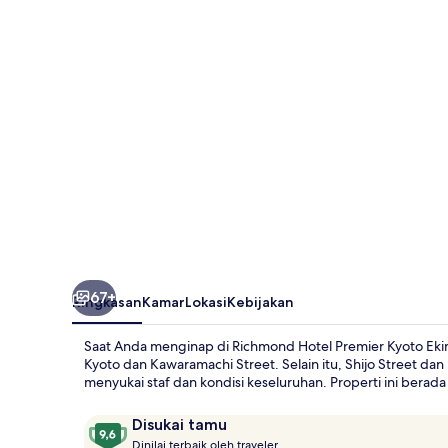
Kyoto
Ekimae
67+
Ringkasan
Kamar
Lokasi
Kebijakan
Saat Anda menginap di Richmond Hotel Premier Kyoto Ekima
Kyoto dan Kawaramachi Street. Selain itu, Shijo Street dan
menyukai staf dan kondisi keseluruhan. Properti ini berad
Ulasan
9,6
Disukai tamu
D
dari
Dinilai terbaik oleh traveler