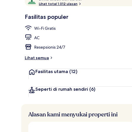
i
Lihat total 1.012 ulasan
10,
n
Disukai
i
Fasilitas populer
tamu
Taman
l
a
Wi-Fi Gratis
i
AC
t
e
Resepsionis 24/7
r
b
Lihat semua
a
i
Fasilitas utama
(12)
k
o
l
Seperti di rumah sendiri
(6)
e
h
t
Alasan kami menyukai properti ini
r
a
v
e