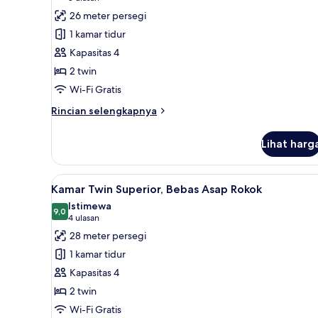
Rokok
untuk
ulasan)
26 meter persegi
Kamar
1 kamar tidur
Twin,
Kapasitas 4
Bebas
2 twin
Asap
Wi-Fi Gratis
Rokok,
sudut
Rincian
Rincian selengkapnya
lebih
lanjut
Lihat harg
untuk
Kamar
Twin,
Lihat
Kamar Twin Superior, Bebas Asa
4
Bebas
Kamar Twin Superior, Bebas Asap Rokok
semua
Asap
Istimewa
Rokok,
foto
9,0
9,0 dari 10
(4
4 ulasan
sudut
untuk
ulasan)
28 meter persegi
Kamar
1 kamar tidur
Twin
Kapasitas 4
Superior,
2 twin
Bebas
Wi-Fi Gratis
Asap