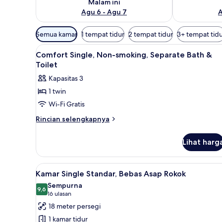
Malam ini
Agu 6 - Agu 7
A
Filter
Semua kamar
1 tempat tidur
2 tempat tidur
3+ tempat tid
tersedia
Lihat
Selimut bulu angsa, brankas, m
untuk
4
Comfort Single, Non-smoking, Separate Bath &
semua
kamar
Toilet
foto
Kapasitas 3
untuk
1 twin
Comfort
Wi-Fi Gratis
Single,
Non-
Rincian
Rincian selengkapnya
lebih
smoking,
lanjut
Separate
Lihat harg
untuk
Bath
Comfort
&
Single,
Lihat
Selimut bulu angsa, brankas, m
4
Non-
Toilet
Kamar Single Standar, Bebas Asap Rokok
semua
smoking,
Sempurna
Separate
foto
9,6
9,6 dari 10
(16
16 ulasan
Bath
untuk
ulasan)
18 meter persegi
&
Kamar
Toilet
1 kamar tidur