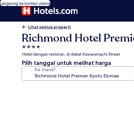
Langsung ke konten utama
Lihat semua properti
Richmond Hotel Premi
Properti
bintang
Hotel dengan restoran, di dekat Kawaramachi Street
4.0
Pilih tanggal untuk melihat harga
Ke mana?
Galeri
foto
untuk
Richmond
Hotel
Premier