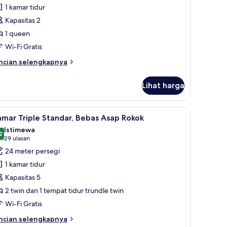
ingle
1 kamar tidur
omfort,
Kapasitas 2
1 queen
empat
Wi-Fi Gratis
idur
ueen,
ncian
ncian selengkapnya
bih
ebas
njut
sap
Lihat harga
tuk
okok
amar
ngle
a, dan tirai kedap cahaya
ihat
Selimut bulu angsa, brankas, meja kerja, dan 
6
mfort,
mar Triple Standar, Bebas Asap Rokok
emua
Istimewa
empat
oto
2
9,2 dari 10
(29
29 ulasan
dur
ntuk
ulasan)
24 meter persegi
een,
amar
bas
1 kamar tidur
riple
ap
Kapasitas 5
kok
tandar,
2 twin dan 1 tempat tidur trundle twin
ebas
Wi-Fi Gratis
sap
okok
ncian
ncian selengkapnya