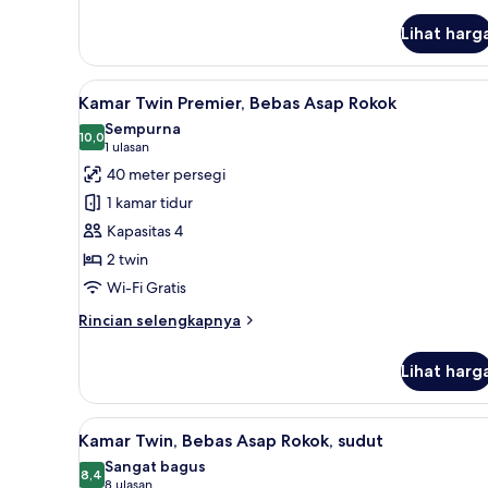
lebih
lanjut
Lihat harg
untuk
Kamar
Double
Lihat
Selimut bulu angsa, brankas, m
6
Comfort,
Kamar Twin Premier, Bebas Asap Rokok
semua
Bebas
Sempurna
Asap
foto
10,0
10,0 dari 10
(1
1 ulasan
Rokok
untuk
ulasan)
40 meter persegi
Kamar
1 kamar tidur
Twin
Kapasitas 4
Premier,
2 twin
Bebas
Wi-Fi Gratis
Asap
Rokok
Rincian
Rincian selengkapnya
lebih
lanjut
Lihat harg
untuk
Kamar
Twin
Lihat
Selimut bulu angsa, brankas, m
5
Premier,
Kamar Twin, Bebas Asap Rokok, sudut
semua
Bebas
Sangat bagus
Asap
foto
8,4
8,4 dari 10
(8
8 ulasan