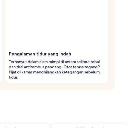
Pengalaman tidur yang indah
Terhanyut dalam alam mimpi di antara selimut tebal
dan tirai antitembus pandang. Otot terasa tegang?
Pijat di kamar menghilangkan ketegangan sebelum
tidur.
sediaan untuk besok Agu 7 - Agu 8
Periksa ketersediaan untuk akhir peka