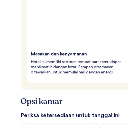
l
e
r
Masakan dan kenyamanan
Hotel ini memiliki restoran tempat para tamu dapat
menikmati hidangan lezat. Sarapan prasmanan
ditawarkan untuk memulai hari dengan energi.
Opsi kamar
Periksa ketersediaan untuk tanggal ini
Periksa ketersediaan untuk malam ini Agu 6 - Agu 7
Periksa keter