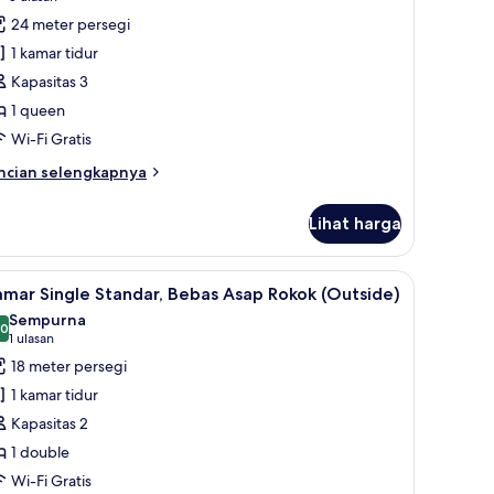
kok
ntuk
ulasan)
24 meter persegi
amar
1 kamar tidur
ouble
Kapasitas 3
uperior,
1 queen
ebas
Wi-Fi Gratis
sap
okok
ncian
ncian selengkapnya
bih
njut
Lihat harga
tuk
amar
uble
a, dan tirai kedap cahaya
ihat
Selimut bulu angsa, brankas, meja kerja, dan 
6
perior,
mar Single Standar, Bebas Asap Rokok (Outside)
emua
bas
Sempurna
ap
oto
,0
10,0 dari 10
(1
1 ulasan
kok
ntuk
ulasan)
18 meter persegi
amar
1 kamar tidur
ingle
Kapasitas 2
tandar,
1 double
ebas
Wi-Fi Gratis
sap