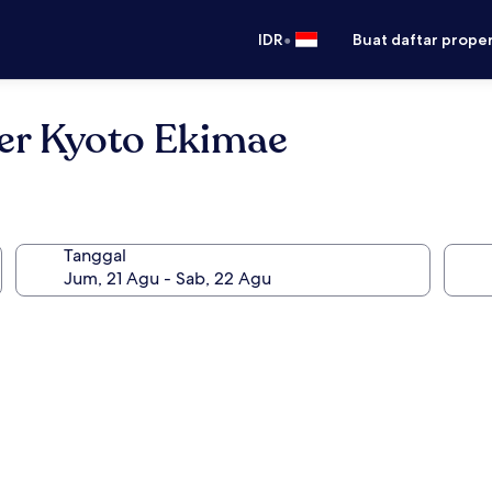
•
IDR
Buat daftar prope
er Kyoto Ekimae
Tanggal