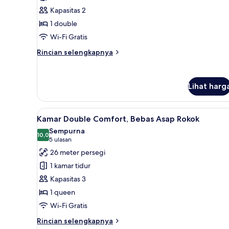
Single
Kapasitas 2
Standar,
1 double
Bebas
Wi-Fi Gratis
Asap
Rokok
Rincian
Rincian selengkapnya
lebih
lanjut
untuk
Lihat harg
Kamar
Single
Standar,
Lihat
Selimut bulu angsa, brankas, m
Bebas
6
Kamar Double Comfort, Bebas Asap Rokok
semua
Asap
Sempurna
Rokok
foto
10,0
10,0 dari 10
(5
5 ulasan
untuk
ulasan)
26 meter persegi
Kamar
1 kamar tidur
Double
Kapasitas 3
Comfort,
1 queen
Bebas
Wi-Fi Gratis
Asap
Rokok
Rincian
Rincian selengkapnya