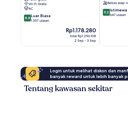
Fujikawaguchiko
Bebas asap r
Wi-Fi Gratis
AC
9.2
Istimewa
9,2
dari
647 ulasan
8.8
Luar Biasa
8,8
10,
dari
1.357 ulasan
Istimewa,
10,
Harga
Rp1.178.280
647
Luar
sekarang
ulasan
Biasa,
total Rp1.296.108
Rp1.178.280
2 Sep - 3 Sep
1.357
ulasan
Login untuk melihat diskon dan man
banyak reward untuk lebih banyak p
Tentang kawasan sekitar