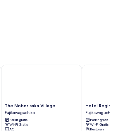
The Noborisaka Village
Hotel Regina Kawaguc
The
Hotel
The Noborisaka Village
Hotel Regina Kawag
Noborisaka
Regina
Fujikawaguchiko
Fujikawaguchiko
Village
Kawaguchiko
Parkir gratis
Parkir gratis
Fujikawaguchiko
Fujikawaguchiko
Wi-Fi Gratis
Wi-Fi Gratis
AC
Restoran