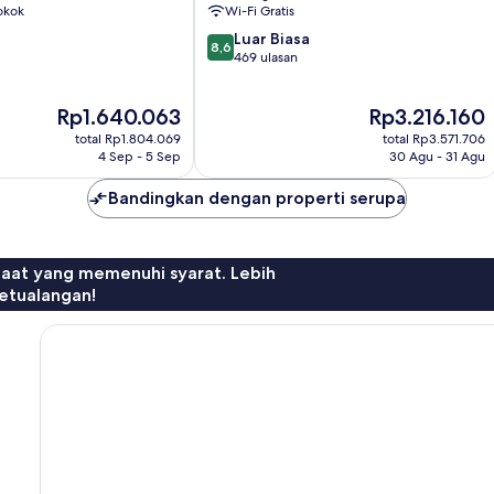
okok
Wi-Fi Gratis
8.6
Luar Biasa
8,6
dari
469 ulasan
10,
Luar
Harga
Harga
Rp1.640.063
Rp3.216.160
Biasa,
sekarang
sekarang
469
total Rp1.804.069
total Rp3.571.706
Rp1.640.063
Rp3.216.160
ulasan
4 Sep - 5 Sep
30 Agu - 31 Agu
Bandingkan dengan properti serupa
faat yang memenuhi syarat. Lebih
etualangan!