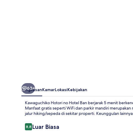
Hotel
Ban
63+
Ringkasan
Kamar
Lokasi
Kebijakan
Kawaguchiko Hotori no Hotel Ban berjarak 5 menit berke
Manfaat gratis seperti WiFi dan parkir mandiri merupakan
jalur hiking/sepeda di sekitar properti. Keunggulan lainnya
Ulasan
Luar Biasa
8,8
8,8 dari 10