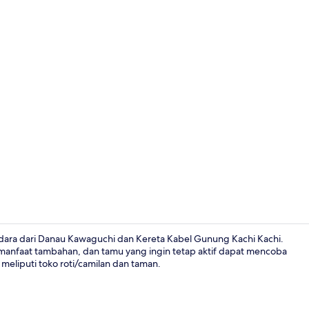
Taman
ndara dari Danau Kawaguchi dan Kereta Kabel Gunung Kachi Kachi.
 manfaat tambahan, dan tamu yang ingin tetap aktif dapat mencoba
 meliputi toko roti/camilan dan taman.
Ruang duduk