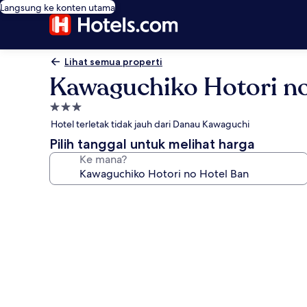
Langsung ke konten utama
Lihat semua properti
Kawaguchiko Hotori no
Properti
bintang
Hotel terletak tidak jauh dari Danau Kawaguchi
3.0
Pilih tanggal untuk melihat harga
Ke mana?
Galeri
foto
untuk
Kawaguchiko
Hotori
no