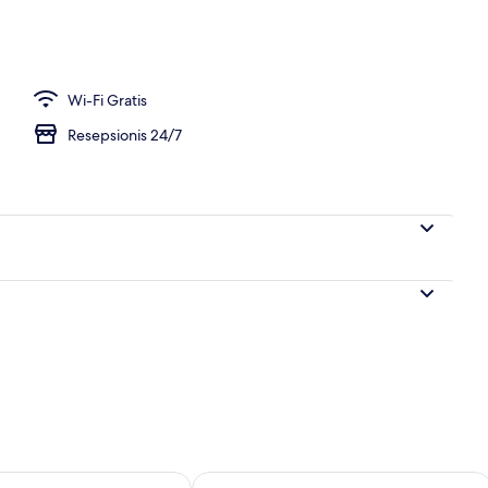
Wi-Fi Gratis
Resepsionis 24/7
sediaan untuk besok Agu 9 - Agu 10
Periksa ketersediaan untuk akhir pekan