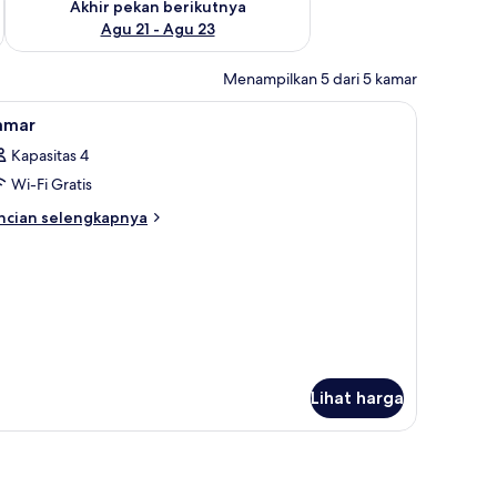
Akhir pekan berikutnya
Agu 21 - Agu 23
Menampilkan 5 dari 5 kamar
 ruang kerja ramah laptop, dan tirai kedap cahaya
ihat
Brankas, meja kerja, ruang kerja ramah laptop
1
amar
emua
Kapasitas 4
oto
Wi-Fi Gratis
ntuk
amar
ncian
ncian selengkapnya
bih
njut
tuk
amar
Lihat harga