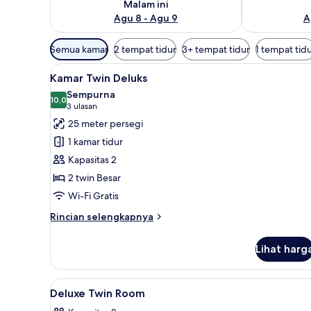
Malam ini
Agu 8 - Agu 9
A
Filter
Semua kamar
2 tempat tidur
3+ tempat tidur
1 tempat tid
tersedia
Lihat
Kamar Twin Deluks | Brankas, m
untuk
18
Kamar Twin Deluks
semua
kamar
Sempurna
foto
10,0
10,0 dari 10
(3
3 ulasan
untuk
ulasan)
25 meter persegi
Kamar
1 kamar tidur
Twin
Kapasitas 2
Deluks
2 twin Besar
Wi-Fi Gratis
Rincian
Rincian selengkapnya
lebih
lanjut
Lihat harg
untuk
Kamar
Twin
Lihat
Brankas, meja kerja, ruang ker
1
Deluks
Deluxe Twin Room
semua