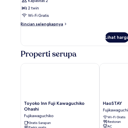
Kapasitas 2
foto
2 twin
untuk
Deluxe
Wi-Fi Gratis
Twin
Rincian
Rincian selengkapnya
Room
lebih
lanjut
Lihat harg
untuk
Deluxe
Twin
Properti serupa
Room
Toyoko Inn Fuji Kawaguchiko Ohashi
HaoSTAY
Toyoko
HaoSTAY
Toyoko Inn Fuji Kawaguchiko
HaoSTAY
Inn
Fujikawaguch
Ohashi
Fujikawaguch
Fuji
Fujikawaguchiko
Wi-Fi Gratis
Kawaguchiko
Restoran
Ohashi
Gratis Sarapan
AC
Parkir gratis